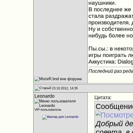
наушники.
В последнее же 
стала раздражат
производителя, д
Ну и собственно
нибудь более но
Пы.сы.: в некот
игры поиграть л
Аккустика: Dialo
Последний раз реда
23.10.2012, 14:35
Leonardo
Цитата:
Сообщени
VIP-пользователь
Добрый де
совета, в