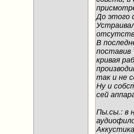
присмотре
До этого с
Устраивал
отсутстви
В последн
поставив 
кривая раб
производи
так и не с
Ну и собс
сей аппар
Пы.сы.: в
аудиофило
Аккустика