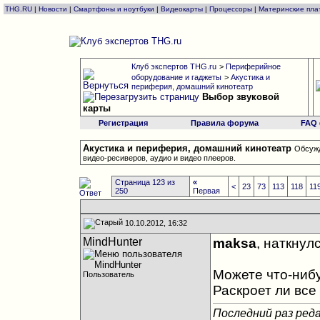
THG.RU
|
Новости
|
Смартфоны и ноутбуки
|
Видеокарты
|
Процессоры
|
Материнские пла
Клуб экспертов THG.ru
>
Периферийное
оборудование и гаджеты
>
Акустика и
периферия, домашний кинотеатр
Выбор звуковой
карты
Регистрация
Правила форума
FAQ
Акустика и периферия, домашний кинотеатр
Обсужд
видео-ресиверов, аудио и видео плееров.
Страница 123 из
«
<
23
73
113
118
11
250
Первая
10.10.2012, 16:32
MindHunter
maksa
, наткнул
Можете что-нибу
Пользователь
Раскроет ли все
Последний раз реда