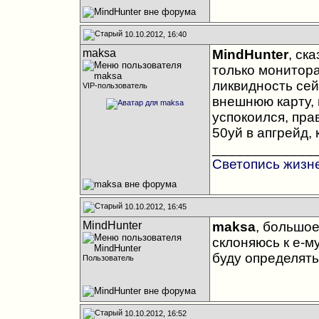
10.10.2012, 16:40
maksa
MindHunter
, ск
только мониторам
ликвидность сей
VIP-пользователь
внешнюю карту, н
успокоился, пра
50уй в апгрейд,
_____________
Светопись жизн
10.10.2012, 16:45
MindHunter
maksa
, большое
склоняюсь к е-м
буду определять
Пользователь
10.10.2012, 16:52