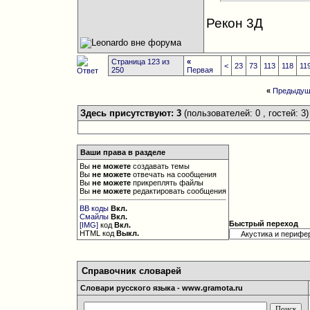
Рекон 3Д
Страница 123 из
«
<
23
73
113
118
11
250
Первая
«
Предыдущ
Здесь присутствуют: 3
(пользователей: 0 , гостей: 3)
Ваши права в разделе
Вы
не можете
создавать темы
Вы
не можете
отвечать на сообщения
Вы
не можете
прикреплять файлы
Вы
не можете
редактировать сообщения
BB коды
Вкл.
Смайлы
Вкл.
Быстрый переход
[IMG]
код
Вкл.
HTML код
Выкл.
Справочник словарей
Словари русского языка - www.gramota.ru