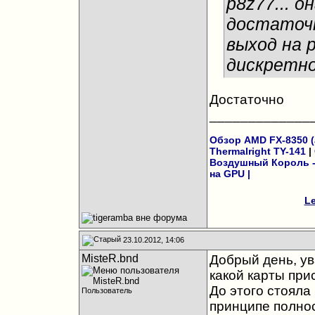
p8z77... о
достаточн
выход на 
дискретной
Достаточно
_____________
Обзор AMD FX-8350 (а
Thermalright TY-141
|
Воздушный Король - 
на GPU
|
Le
23.10.2012, 14:06
MisteR.bnd
Добрый день, ув
какой карты прис
До этого стояла 
Пользователь
принципе полнос