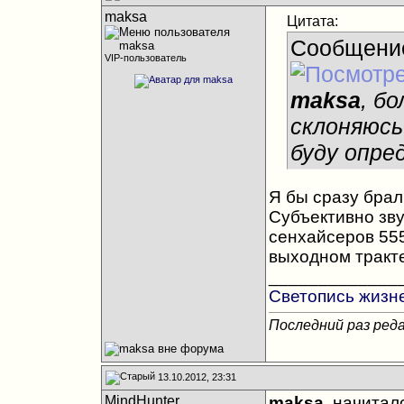
maksa
Цитата:
Сообщени
VIP-пользователь
maksa
, б
склоняюсь
буду опре
Я бы сразу брал
Субъективно зву
сенхайсеров 555
выходном тракте 
_____________
Светопись жизн
Последний раз реда
13.10.2012, 23:31
MindHunter
maksa
, начитал