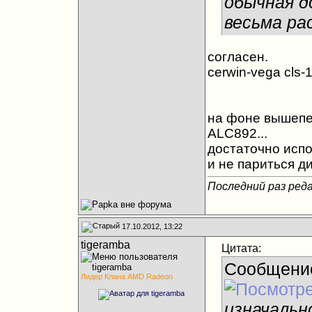
обычная д
весьма ра
согласен.
cerwin-vega cls-
на фоне вышепер
ALC892...
достаточно испо
и не париться ди
Последний раз реда
17.10.2012, 13:22
tigeramba
Цитата:
Сообщени
Лидер Клана AMD Radeon
изначально