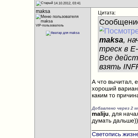
14.10.2012, 03:41
maksa
Цитата:
Сообщени
VIP-пользователь
maksa
, н
треск в E
Все дейс
взять IN
А что вычитал, 
хороший вариант,
каким то причина
Добавлено через 2 
maliju
, для нач
думать дальше))
_____________
Светопись жизн