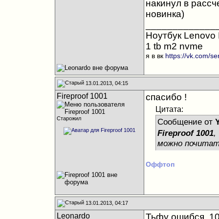
накинул в рассче
новинка)
_____________
Ноутбук Lenovo L
1 tb m2 nvme
я в вк
https://vk.com/s
13.01.2013, 04:15
Fireproof 1001
спасибо !
Цитата:
Старожил
Сообщение от
Fireproof 1001
,
можно почита
Оффтоп
13.01.2013, 04:17
Leonardo
Тьфу ошибся, 10