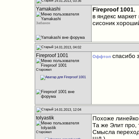
14.01.2013, 03:36
Yamakashi
Fireproof 1001
,
в яндекс маркет 
сисоник хороший
Забанен
14.01.2013, 04:02
Fireproof 1001
спасибо з
Оффтоп
Старожил
14.01.2013, 12:04
tolyastik
Похоже линейкой
Та же Элит про,
Смысла переходи
Старожил
ШД )