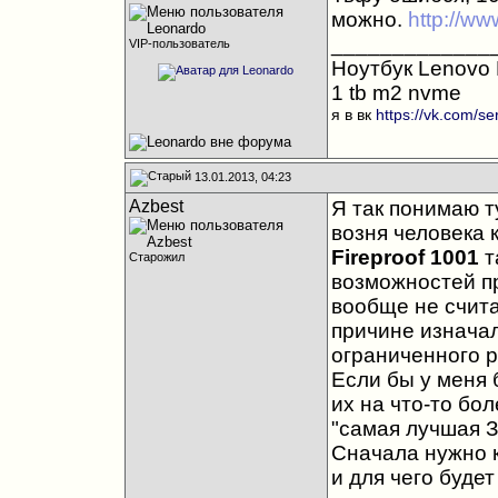
можно.
http://w
_____________
VIP-пользователь
Ноутбук Lenovo L
1 tb m2 nvme
я в вк
https://vk.com/s
13.01.2013, 04:23
Azbest
Я так понимаю т
возня человека 
Fireproof 1001
т
Старожил
возможностей п
вообще не счита
причине изначал
ограниченного р
Если бы у меня
их на что-то бо
"самая лучшая З
Сначала нужно к
и для чего будет