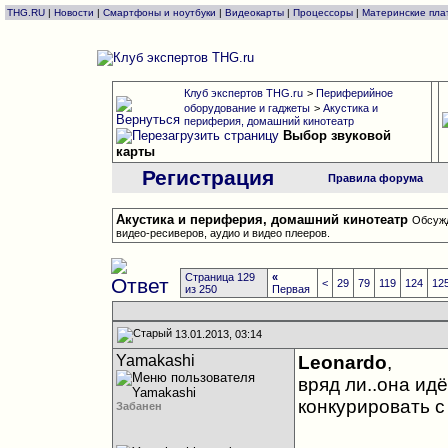
THG.RU
|
Новости
|
Смартфоны и ноутбуки
|
Видеокарты
|
Процессоры
|
Материнские пла
Клуб экспертов THG.ru
>
Периферийное
оборудование и гаджеты
>
Акустика и
периферия, домашний кинотеатр
Выбор звуковой
карты
Регистрация
Правила форума
Акустика и периферия, домашний кинотеатр
Обсужд
видео-ресиверов, аудио и видео плееров.
Страница 129
«
<
29
79
119
124
12
из 250
Первая
13.01.2013, 03:14
Yamakashi
Leonardo
,
вряд ли..она идё
конкурировать с
Забанен