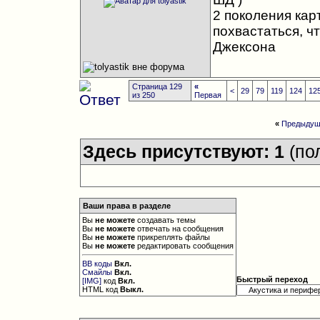
2 поколения карт
похвастаться, чт
Джексона
Страница 129
«
<
29
79
119
124
12
из 250
Первая
«
Предыдущ
Здесь присутствуют: 1
(по
Ваши права в разделе
Вы
не можете
создавать темы
Вы
не можете
отвечать на сообщения
Вы
не можете
прикреплять файлы
Вы
не можете
редактировать сообщения
BB коды
Вкл.
Смайлы
Вкл.
Быстрый переход
[IMG]
код
Вкл.
HTML код
Выкл.