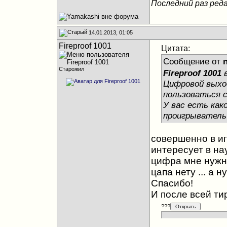
Последний раз реда
14.01.2013, 01:05
Fireproof 1001
Цитата:
Сообщение от
Старожил
Fireproof 1001
в
Цифровой выхо
пользоваться 
У вас есть како
проигрыватель 
совершенно в игр
интересует в нау
цифра мне нужн
цапа нету ... а н
Спасибо!
И после всей т
???