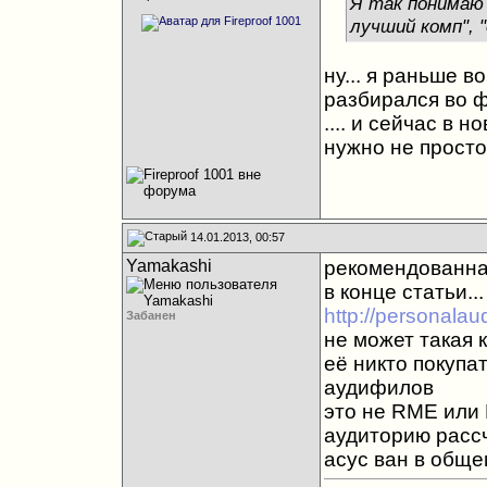
Я так понимаю
лучший комп", 
ну... я раньше 
разбирался во ф
.... и сейчас в 
нужно не просто 
14.01.2013, 00:57
Yamakashi
рекомендованная
в конце статьи...
http://personalau
Забанен
не может такая к
её никто покупат
аудифилов
это не RME или 
аудиторию рассчи
асус ван в общ