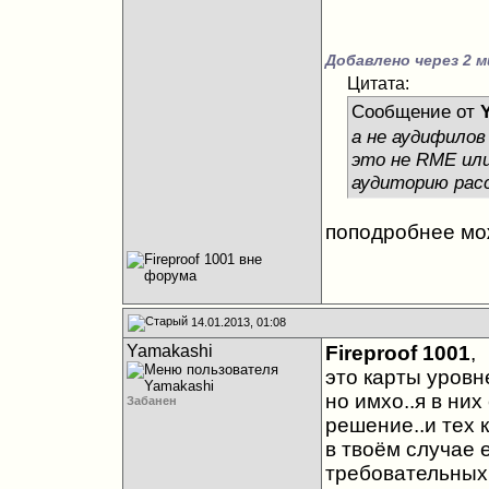
Добавлено через 2 м
Цитата:
Сообщение от
а не аудифилов
это не RME или
аудиторию расс
поподробнее м
14.01.2013, 01:08
Yamakashi
Fireproof 1001
,
это карты уров
но имхо..я в ни
Забанен
решение..и тех 
в твоём случае 
требовательных.