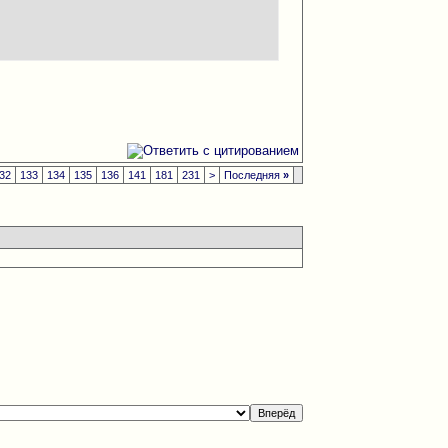
32
133
134
135
136
141
181
231
>
Последняя
»