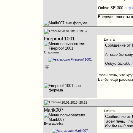
Onkyo SE-300
http
________________
Впереди планеты вс
20.01.2013, 19:57
Fireproof 1001
Цитата:
Сообщение от
....
Старожил
А, еще бы озв
Onkyo SE-300
ясен пень, что кр
Вы-бы ещё рассказ
20.01.2013, 20:19
Marik007
Цитата:
Сообщение от
ясен пень, чт
Бугагаше4ка
Вы-бы ещё расс