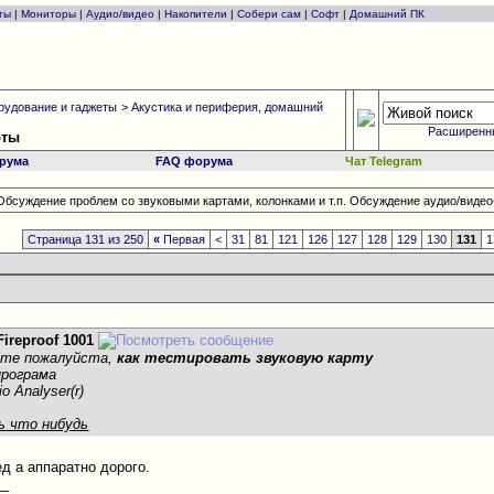
ты
|
Мониторы
|
Аудио/видео
|
Накопители
|
Собери сам
|
Софт
|
Домашний ПК
рудование и гаджеты
>
Акустика и периферия, домашний
Расширенн
рты
рума
FAQ форума
Чат Telegram
Обсуждение проблем со звуковыми картами, колонками и т.п. Обсуждение аудио/видео-
Страница 131 из 250
«
Первая
<
31
81
121
126
127
128
129
130
131
1
Fireproof 1001
ите пожалуйста,
как тестировать звуковую карту
програма
io Analyser(r)
ь что нибудь
д а аппаратно дорого.
__