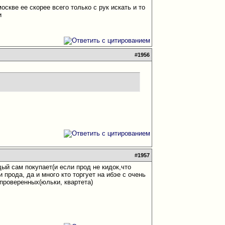
оскве ее скорее всего только с рук искать и то
ти
#
1956
#
1957
ждый сам покупает(и если прод не кидок,что
 прода, да и много кто торгует на ибэе с очень
/проверенных(юльки, квартета)