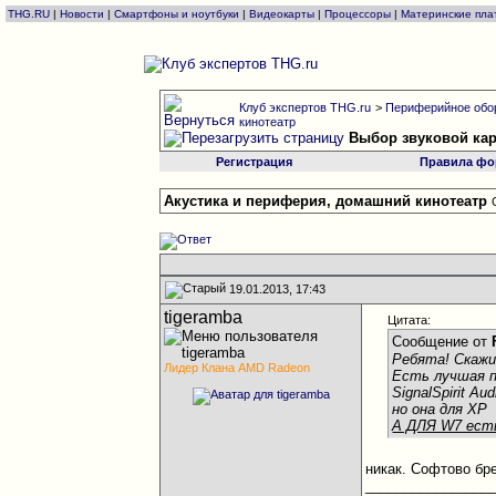
THG.RU
|
Новости
|
Смартфоны и ноутбуки
|
Видеокарты
|
Процессоры
|
Материнские пла
Клуб экспертов THG.ru
>
Периферийное обо
кинотеатр
Выбор звуковой ка
Регистрация
Правила фо
Акустика и периферия, домашний кинотеатр
19.01.2013, 17:43
tigeramba
Цитата:
Сообщение от
Ребята! Скаж
Лидер Клана AMD Radeon
Есть лучшая 
SignalSpirit Aud
но она для XP
А ДЛЯ W7 ест
никак. Софтово бре
________________