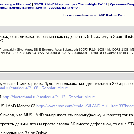
итектура Piledriver)
|
NOCTUA NH-D14 против трех Thermalright TY-141
|
Сравнение Deep
andalf Extreme Edition
|
Замена термопасты на GPU
|
Lex est, quod notamus - AMD Radeon Клан
юсь, есть ли какая-то разница как подключать 5.1 систему в Soun Blast
о?
__
ermalright Silver Arrow SB-E Extreme, Asus Sabertooth 990FX R2.0, 16384 Mb DDR3-1333, 
rucial m4 128 Gb, ST3500410AS, ST2000DL003, ST2000DM001, 1200 Вт Favourite Fire HPC-1
оумеваю. Если карточка будет использоваться для музыки в 2.0 игры не
head.ru/catalogue/?i=68...5&order=&inum=
ET
http://doctorhead.ru/catalogue/?i=13...5&order=&inum=
USILAND Monitor 03
http://www.ebay.com/itm/MUSILAND-Mul...item337bdee
Х писал, что MUSILAND обыгрывает эту парочку(юльку и квартет) так ка
отратить деньги, что-бы просто стаяла ЗК вместо дефолтной, то asus ST
 любопытную ЗК от Onkyo.