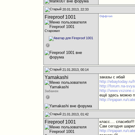
20.01.2013, 22:33
Fireproof 1001
Оффтоп
Старожил
21.01.2013, 00:14
Yamakashi
заказы с ибай
http://ebaytoday.ru
http://forum.na-svy
http://www.vxzone.
Забанен
ещё здесь можно п
http://injapan.ru/ca
21.01.2013, 01:42
Fireproof 1001
класс.... спасибо!!!
Сам сегодня шарил
http://injapan.ru/ca