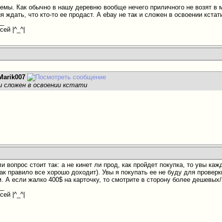
лемы. Как обычно в нашу деревню вообще нечего приличного не возят
в м
 ждать, что кто-то ее продаст. А ebay не так и сложен в освоении кста
__
ей |^_^|
Marik007
 и сложен в освоении кстати
ли вопрос стоит так: а не кинет ли прод, как пройдет покупка, то увы ка
ак правило все хорошо доходит). Увы я покупать ее не буду для проверки
. А если жалко 400$ на карточку, то смотрите в сторону более дешевых
__
ей |^_^|