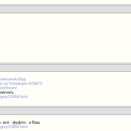
/howitsworks/buy
azi.ru/?showtopic=679473
com/forum/
оискать
tegory/23459.html
- всё - фуфло , а Ваш
tegory/23459.html