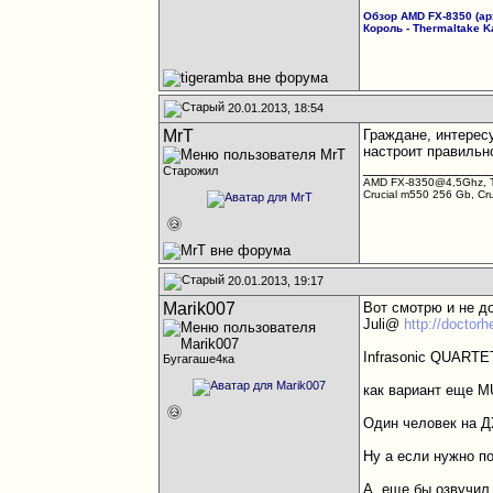
Обзор AMD FX-8350 (арх
Король - Thermaltake K
20.01.2013, 18:54
MrT
Граждане, интересу
настроит правильн
________________
Старожил
AMD FX-8350@4,5Ghz, Th
Crucial m550 256 Gb, C
20.01.2013, 19:17
Marik007
Вот смотрю и не д
Juli@
http://doctor
Infrasonic QUART
Бугагаше4ка
как вариант еще M
Один человек на Д
Ну а если нужно п
А, еще бы озвучил