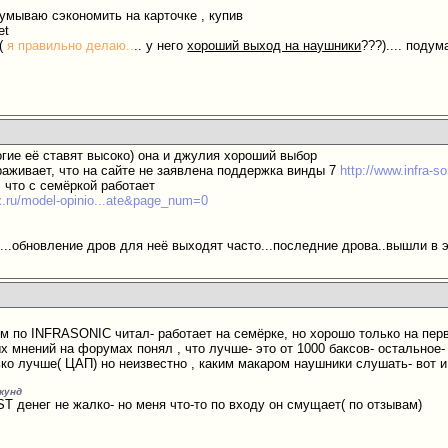
думываю сэкономить на карточке , купив
et
е(
я правильно делаю..
.. у него
хороший выход на наушники
???).... поду
огие её ставят высоко) она и джулия хороший выбор
раживает, что на сайте не заявлена поддержка винды 7
http://www.infra-s
, что с семёркой работает
x.ru/model-opinio...ate&page_num=0
...обновление дров для неё выходят часто...последние дрова..вышли в э
по INFRASONIC читал- работает на семёрке, но хорошо только на первых д
х мнений на форумах понял , что лучше- это от 1000 баксов- остальное-
ько лучше( ЦАП) но неизвестно , каким макаром наушники слушать- вот 
екунд
 ST денег не жалко- но меня что-то по входу он смущает( по отзывам)