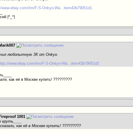
://www.ebay.com/itm/F-S-Onkyo-Wa...item43b79051d1
__
ей |^_^|
Marik007
учил любопытную ЗК от Onkyo.
http://www.ebay.com/itm/F-S-Onkyo-Wa...item43b79051d1
уть____
али, как её в Москве купить! ?????????
Fireproof 1001
о круть____
казали, как её в Москве купить! ?????????