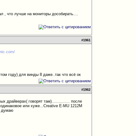
мал , что лучше на мониторы дособирать....
#
1961
onic.com/
том году) для винды 8 даже..так что всё ок
#
1962
райверах( говорят там)............... после
 одинаковое или хуже...Creative E-MU 1212M
и думаю