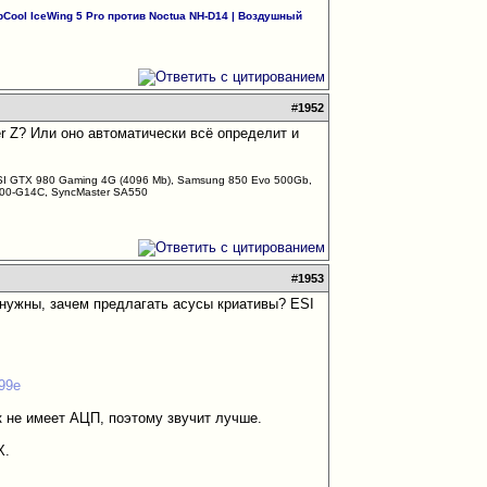
Cool IceWing 5 Pro против Noctua NH-D14
|
Воздушный
#
1952
er Z? Или оно автоматически всё определит и
MSI GTX 980 Gaming 4G (4096 Mb), Samsung 850 Evo 500Gb,
200-G14C, SyncMaster SA550
#
1953
 нужны, зачем предлагать асусы криативы? ESI
99e
к не имеет АЦП, поэтому звучит лучше.
X.