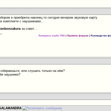
бором и приобрела наконец то сегодня вечером звуковую карту
в комплекте с наушниками...
Senbonzakura
за совет...
__
Конкурсы клуба THG
|
Правила форума
|
Руководство ф
 собираешься, или слушать только на нём?
ебя наушники?
SALAMANDRA