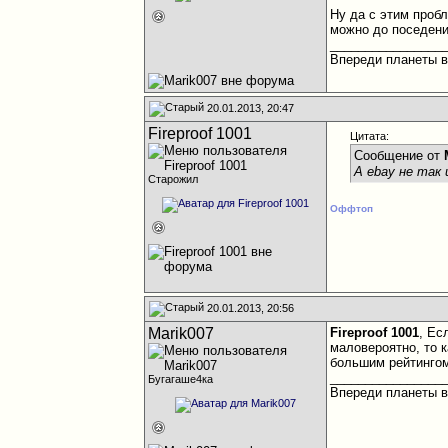
Ну да с этим проб
можно до поседения
________________
Впереди планеты вс
20.01.2013, 20:47
Fireproof 1001
Цитата:
Сообщение от
А ebay не так
Старожил
Оффтоп
20.01.2013, 20:56
Marik007
Fireproof 1001
, Ес
маловероятно, то к
большим рейтингом
________________
Бугагаше4ка
Впереди планеты вс