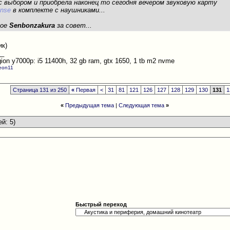
с выбором и приобрела наконец то сегодня вечером звуковую карту
nse
в комплекте с наушниками...
шое
Senbonzakura
за совет...
ик)
__
ion y7000p: i5 11400h, 32 gb ram, gtx 1650, 1 tb m2 nvme
geon11
Страница 131 из 250
«
Первая
<
31
81
121
126
127
128
129
130
131
1
«
Предыдущая тема
|
Следующая тема
»
ей: 5)
Быстрый переход