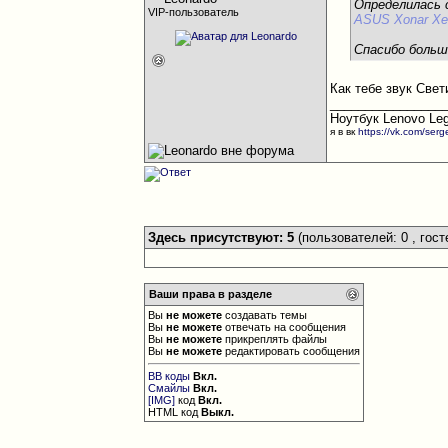
Определилась 
VIP-пользователь
ASUS Xonar Xe
Спасибо боль
Как тебе звук Свет
________________
Ноутбук Lenovo Leg
я в вк
https://vk.com/ser
Здесь присутствуют: 5
(пользователей: 0 , гост
Ваши права в разделе
Вы
не можете
создавать темы
Вы
не можете
отвечать на сообщения
Вы
не можете
прикреплять файлы
Вы
не можете
редактировать сообщения
BB коды
Вкл.
Смайлы
Вкл.
[IMG]
код
Вкл.
HTML код
Выкл.