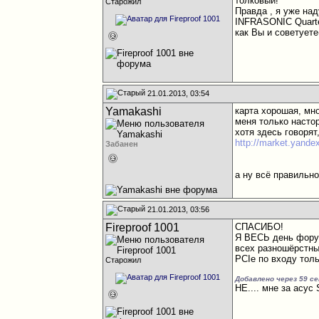
толковый!
Старожил
Правда , я уже на
INFRASONIC Quart
как Вы и советует
21.01.2013, 03:54
Yamakashi
карта хорошая, мн
меня только насто
хотя здесь говорят
http://market.yande
Забанен
а ну всё правильно
21.01.2013, 03:56
Fireproof 1001
СПАСИБО!
Я ВЕСЬ день форум 
всех разношёрстны
PCIe по входу тол
Старожил
Добавлено через 59 с
НЕ.... мне за асус