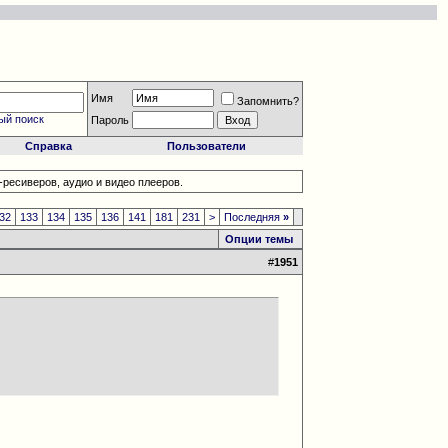
Имя
Запомнить?
ый поиск
Пароль
Справка
Пользователи
ресиверов, аудио и видео плееров.
32
133
134
135
136
141
181
231
>
Последняя
»
Опции темы
#
1951