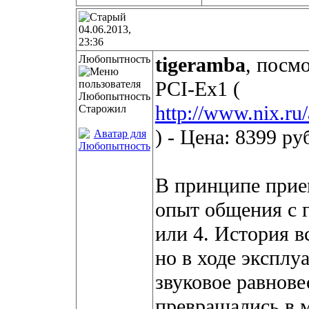
04.06.2013,
23:36
Любопытность
tigeramba
, посм
PCI-Ex1 (
http://www.nix.ru
Старожил
) - Цена: 8399 ру
В принципе прие
опыт общения с 
или 4. История вс
но в ходе эксплу
звуковое равнов
преврашались в 