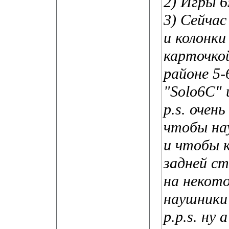
2) Игры 
3) Сейчас
и колонки
карточкой
районе 5-
"Solo6C" и
p.s. очен
чтобы на
и чтобы 
задней с
на некото
наушники
p.p.s. ну