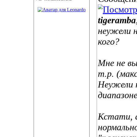
tigeramba
неужели н
кого?
Мне не в
т.р. (макс
Неужели 
диапазон
Кстати, 
нормально