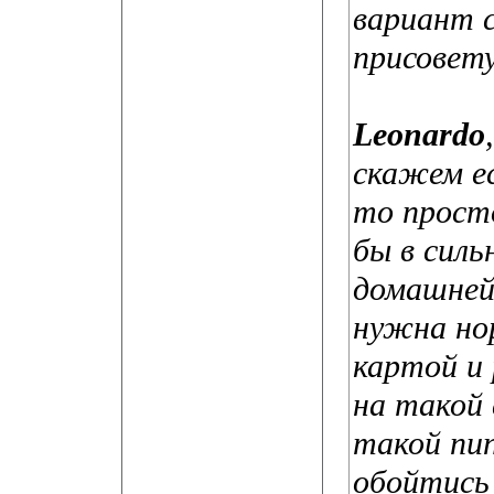
вариант 
присовет
Leonardo
скажем ес
то просто
бы в силь
домашней
нужна но
картой и
на такой 
такой пи
обойтись