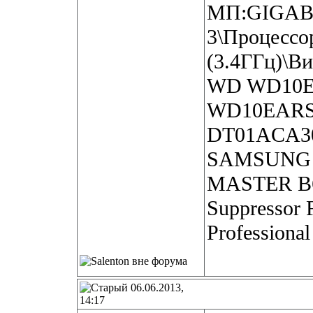
МП:GIGAB
3\Процессо
(3.4ГГц)\В
WD WD10EA
WD10EARS-
DT01ACA30
SAMSUNG 
MASTER B60
Suppressor
Professional
06.06.2013,
14:17