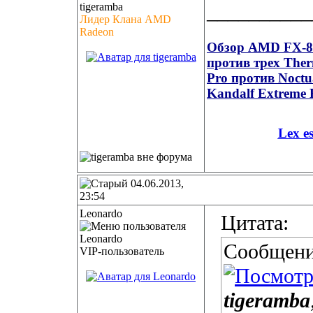
__________
Лидер Клана AMD
Radeon
Обзор AMD FX-835
против трех Ther
Pro против Noct
Kandalf Extreme 
Lex e
04.06.2013,
23:54
Leonardo
Цитата:
Сообщени
VIP-пользователь
tigeramba