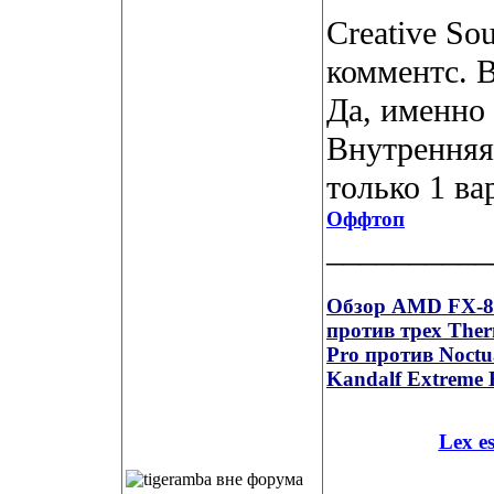
Creative So
комментс. 
Да, именно 
Внутренняя
только 1 ва
Оффтоп
__________
Обзор AMD FX-835
против трех Ther
Pro против Noct
Kandalf Extreme 
Lex e