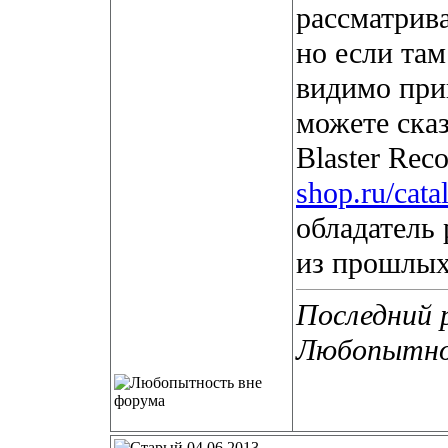
рассматрива
но если там
видимо прий
можете сказ
Blaster Rec
shop.ru/cat
обладатель 
из прошлых
Последний 
Любопытнос
04.06.2013,