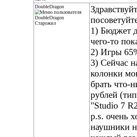
DoubleDragon
Здравствуйт
посоветуйте
Старожил
1) Бюджет д
чего-то пок
2) Игры 6
3) Сейчас 
колонки мон
брать что-н
рублей (тип
"Studio 7 R
p.s. очень 
наушники н