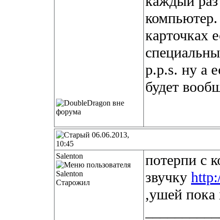
каждый раз 
компьютер.
карточках 
специальны
p.p.s. ну а 
будет вооб
06.06.2013,
10:45
Salenton
потерпи с 
звучку
http
Старожил
,ушей пока 
__________