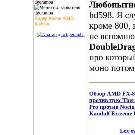
tigeramba
Любопытн
hd598. Я с
Лидер Клана AMD
кроме 800, 
Radeon
не вспомню
DoubleDra
про которы
моно потом 
__________
Обзор AMD FX-835
против трех Ther
Pro против Noct
Kandalf Extreme 
Lex e