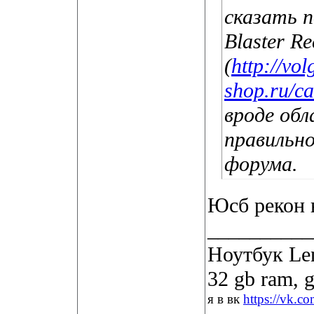
сказать п
Blaster R
(
http://vo
shop.ru/c
вроде обл
правильн
форума.
Юсб рекон 
__________
Ноутбук Len
32 gb ram, 
я в вк
https://vk.c