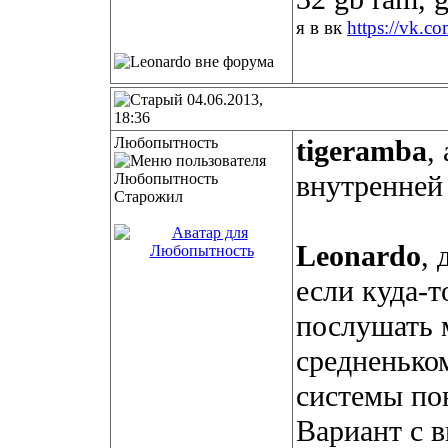
я в вк
https://vk.c
04.06.2013,
18:36
Любопытность
tigeramba
,
внутренней 
Старожил
Leonardo
, 
если куда-т
послушать м
средненько
системы по
Вариант с 