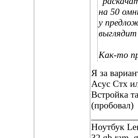
"раскачат
на 50 омн
у предлож
выглядит
Как-то пр
Я за вариан
Асус Стх и
Встройка т
(пробовал)
__________
Ноутбук Len
32 gb ram, 