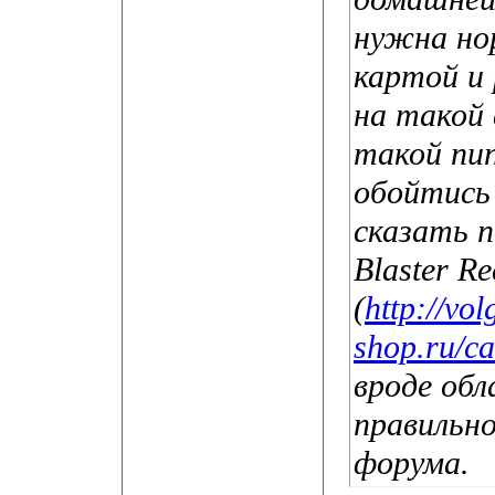
нужна но
картой и
на такой 
такой пи
обойтись
сказать п
Blaster R
(
http://vo
shop.ru/c
вроде обл
правильн
форума.