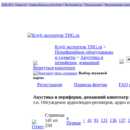
THG.RU
|
Новости
|
Смартфоны и ноутбуки
|
Видеокарты
|
Процессоры
|
Материнские пла
Клуб экспертов THG.ru
>
Периферийное оборудование
и гаджеты
>
Акустика и
периферия, домашний
кинотеатр
Выбор звуковой
карты
Регистрация
Правила форума
FAQ 
Акустика и периферия, домашний кинотеатр
т.п. Обсуждение аудио/видео-ресиверов, аудио и
Страница
«
141 из
<
41
91
131
136
137
1
Первая
250