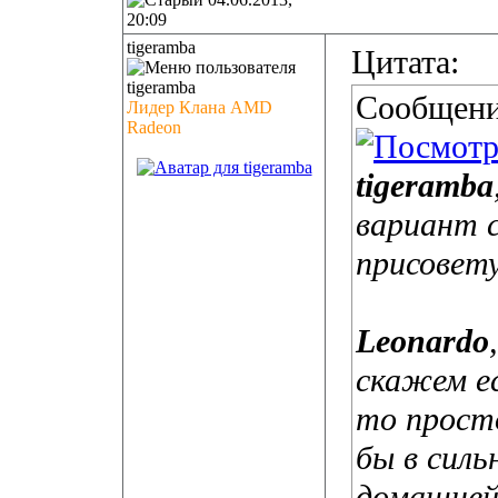
20:09
tigeramba
Цитата:
Сообщени
Лидер Клана AMD
Radeon
tigeramba
вариант 
присовет
Leonardo
скажем ес
то просто
бы в силь
домашней