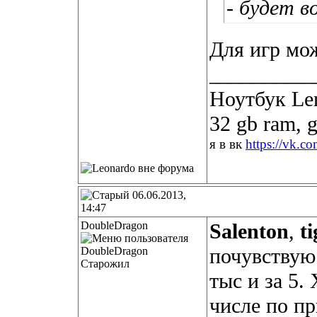
- будет в
Для игр мож
__________
Ноутбук Len
32 gb ram, 
я в вк
https://vk.c
06.06.2013,
14:47
DoubleDragon
Salenton
,
t
почувствую
Старожил
тыс и за 5.
числе по пр