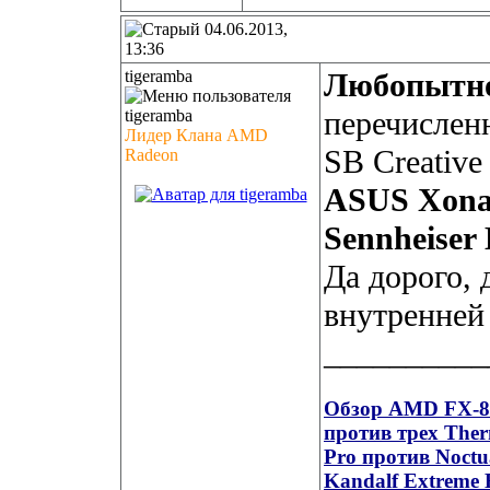
04.06.2013,
13:36
tigeramba
Любопытн
перечислен
Лидер Клана AMD
SB Creative
Radeon
ASUS Xona
Sennheiser
Да дорого, 
внутренней
__________
Обзор AMD FX-835
против трех Ther
Pro против Noct
Kandalf Extreme 