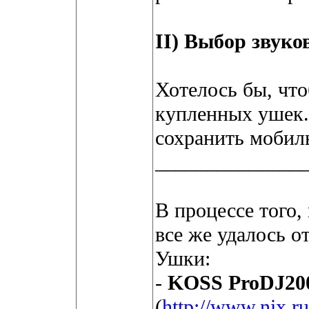
II) Выбор звуко
Хотелось бы, чт
купленных ушек. 
сохранить мобил
______________
В процессе того,
все же удалось от
Ушки:
-
KOSS ProDJ20
(
http://www.nix.r