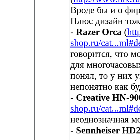
Вроде бы и о фи
Плюс дизайн тож
-
Razer Orca
(
htt
shop.ru/cat...ml#d
говорится, что м
для многочасовых
понял, то у них у
непонятно как бу
-
Creative HN-90
shop.ru/cat...ml#d
неоднозначная м
-
Sennheiser HD2