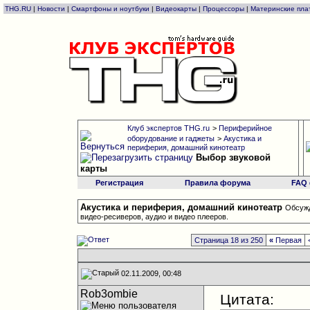
THG.RU
|
Новости
|
Смартфоны и ноутбуки
|
Видеокарты
|
Процессоры
|
Материнские пла
Клуб экспертов THG.ru
>
Периферийное
оборудование и гаджеты
>
Акустика и
периферия, домашний кинотеатр
Выбор звуковой
карты
Регистрация
Правила форума
FAQ
Акустика и периферия, домашний кинотеатр
Обсужд
видео-ресиверов, аудио и видео плееров.
Страница 18 из 250
«
Первая
02.11.2009, 00:48
Rob3ombie
Цитата: