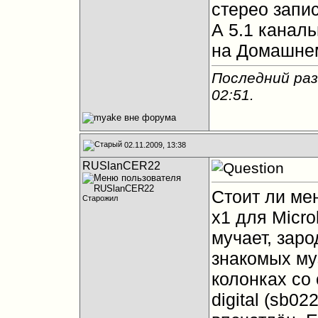
стерео запис
А 5.1 канал
на Домашнем
Последний раз
02:51
.
02.11.2009, 13:38
RUSlanCER22
Стоит ли мен
Старожил
x1 для Micr
мучает, зар
знакомых му
колонках со 
digital (sb0