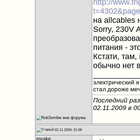
http://www.t
t=4302&pag
на allcables
Sorry, 230V 
преобразова
питания - эт
Кстати, там,
обычно нет 
__________
электрический я 
стал дороже ме
Последний раз
02.11.2009 в
0
02.11.2009, 01:08
myake