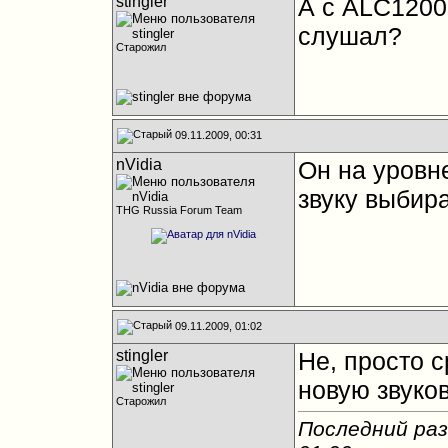
stingler
А с ALC1200
слушал?
Старожил
09.11.2009, 00:31
nVidia
Он на уровне
звуку выбир
THG Russia Forum Team
09.11.2009, 01:02
stingler
Не, просто 
новую звуков
Старожил
Последний раз 