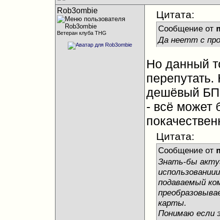
Rob3ombie
Цитата:
Сообщение от
Ветеран клуба THG
Да неетт с про
Но данный то
перепутать. 
дешёвый БП (
- всё может 
покачествен
Цитата:
Сообщение от
Знать-бы актуа
использованиии
подаваемый ко
преобразовывае
карты.
Понимаю если э