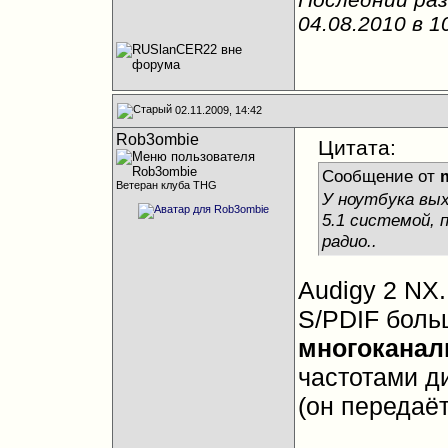
04.08.2010 в
1
02.11.2009, 14:42
Rob3ombie
Цитата:
Сообщение от
Ветеран клуба THG
У ноутбука вы
5.1 системой, 
радио..
Audigy 2 NX.
S/PDIF боль
многокана
частотами д
(он передаёт