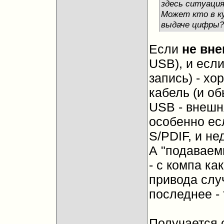
здесь ситуация
Может кто в к
выдаче цифры?
Если
не вн
USB), и если
запись) - хо
кабель (и об
USB - внешня
особенно ес
S/PDIF, и не
А "подаваем
- с компа к
привода слу
последнее - 
Получается 