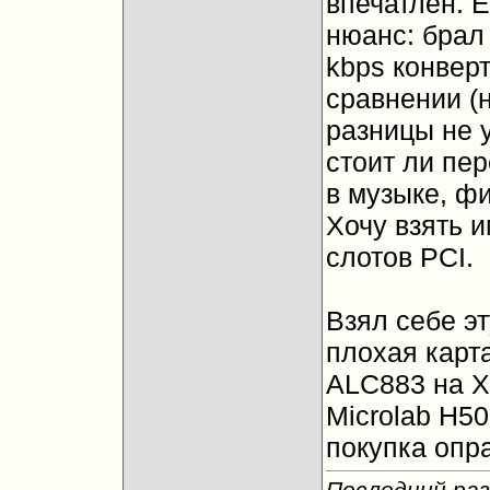
впечатлён. 
нюанс: брал
kbps конвер
сравнении (
разницы не 
стоит ли пер
в музыке, ф
Хочу взять и
слотов PCI.
Взял себе эт
плохая карта
ALC883 на X
Microlab H50
покупка опр
Последний раз