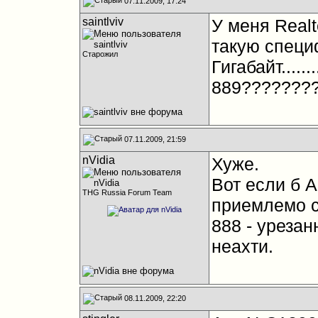
07.11.2009, 17:24
saintlviv
У меня Realt
такую специ
Старожил
Гигабайт.....
889???????
07.11.2009, 21:59
nVidia
Хуже.
Вот если б 
THG Russia Forum Team
приемлемо с
888 - уреза
неахти.
08.11.2009, 22:20