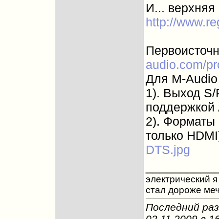
И... верхняя
http://www.re
Первоисточн
audio.com/pr
Для M-Audio
1). Выход S/
поддержкой 
2). Форматы 
только HDMI)
DTS.jpg
__________
электрический я 
стал дороже ме
Последний раз
02.11.2009 в
1