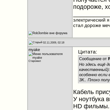
подороже, х
__________
электрический я 
стал дороже ме
02.11.2009, 02:18
myake
Цитата:
Сообщение от
Старожил
Но здесь ещё д
качественный):
особенно если 
ЗК.. Плохо пол
Кабель прис
У ноутбука 
HD фильмы..