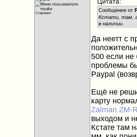
Цитата:
Сообщение от
Старожил
Кстати, там, г
в наличии.
Да неетт с п
положительн
500 если не 
проблемы бы
Paypal (возв
Ещё не реши
карту нормал
Zalman ZM
выходом и не
Кстате там н
мм. как пон