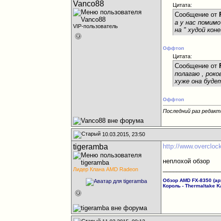
Vanco88
Цитата:
Сообщение от
а у нас помим
VIP-пользователь
на " худой кон
Оффтоп
Цитата:
Сообщение от
полагаю , рок
хуже она буде
Оффтоп
Последний раз редакт
10.03.2015, 23:50
tigeramba
http://www.overclock
неплохой обзор
________________
Лидер Клана AMD Radeon
Обзор AMD FX-8350 (арх
Король - Thermaltake K