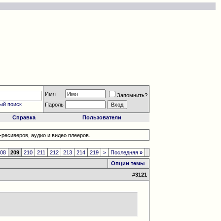
Имя
Запомнить?
ый поиск
Пароль
Справка
Пользователи
ресиверов, аудио и видео плееров.
208
209
210
211
212
213
214
219
>
Последняя
»
Опции темы
#
3121