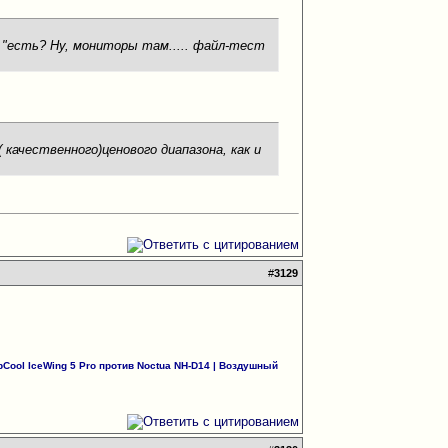
а "есть? Ну, мониторы там..... файл-тест
качественного)ценового диапазона, как и
#
3129
Cool IceWing 5 Pro против Noctua NH-D14
|
Воздушный