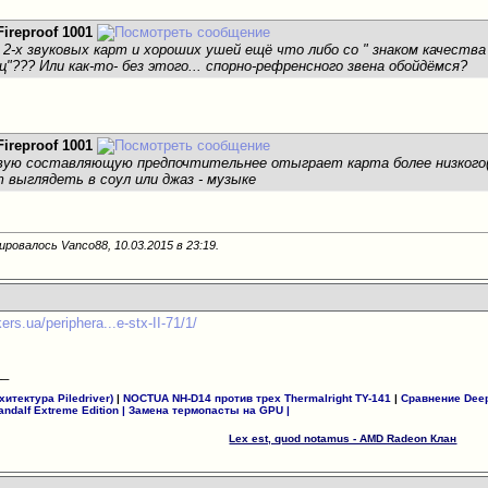
Fireproof 1001
о 2-х звуковых карт и хороших ушей ещё что либо со " знаком качеств
ец"??? Или как-то- без этого... спорно-рефренсного звена обойдёмся?
Fireproof 1001
овую составляющую предпочтительнее отыграет карта более низкого( 
т выглядеть в соул или джаз - музыке
ировалось Vanco88, 10.03.2015 в
23:19
.
ers.ua/periphera...e-stx-II-71/1/
__
итектура Piledriver)
|
NOCTUA NH-D14 против трех Thermalright TY-141
|
Сравнение Deep
andalf Extreme Edition
|
Замена термопасты на GPU
|
Lex est, quod notamus - AMD Radeon Клан