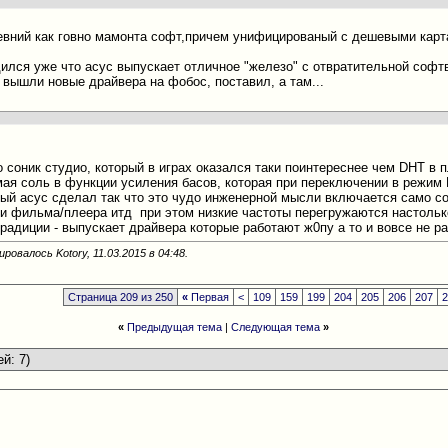
ревний как говно мамонта софт,причем унифицированый с дешевыми кар
дился уже что асус выпускает отличное "железо" с отвратительной софт
 вышли новые драйвера на фобос, поставил, а там...
 соник студио, который в играх оказался таки поинтереснее чем DHT в 
ая соль в функции усиления басов, которая при переключении в режим
пый асус сделал так что это чудо инженерной мысли включается само с
ии фильма/плеера итд
при этом низкие частоты перегружаются настольк
традиции - выпускает драйвера которые работают ж0пу а то и вовсе не р
ровалось Kotory, 11.03.2015 в
04:48
.
Страница 209 из 250
«
Первая
<
109
159
199
204
205
206
207
«
Предыдущая тема
|
Следующая тема
»
ей: 7)