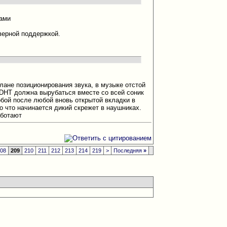
тами
верной поддержкой.
плане позиционирования звука, в музыке отстой
 DHT должна вырубаться вместе со всей соник
обой после любой вновь открытой вкладки в
о что начинается дикий скрежет в наушниках.
аботают
208
209
210
211
212
213
214
219
>
Последняя
»