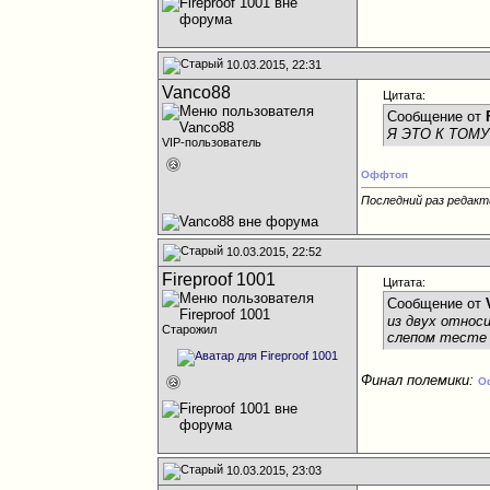
10.03.2015, 22:31
Vanco88
Цитата:
Сообщение от
Я ЭТО К ТОМУ
VIP-пользователь
Оффтоп
Последний раз редакт
10.03.2015, 22:52
Fireproof 1001
Цитата:
Сообщение от
из двух относ
Старожил
слепом тесте
Финал полемики:
О
10.03.2015, 23:03