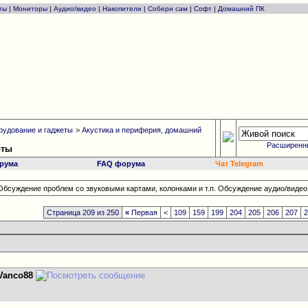
ты
|
Мониторы
|
Аудио/видео
|
Накопители
|
Собери сам
|
Софт
|
Домашний ПК
рудование и гаджеты
>
Акустика и периферия, домашний
Расширенн
рты
рума
FAQ форума
Чат Telegram
Обсуждение проблем со звуковыми картами, колонками и т.п. Обсуждение аудио/видео-
Страница 209 из 250
«
Первая
<
109
159
199
204
205
206
207
Vanco88