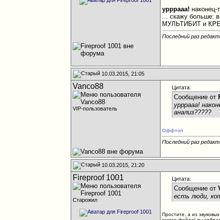
урррааа!
наконец-т
... скажу больше:
МУЛЬТИБИТ и КРЕА
Последний раз редакти
10.03.2015, 21:05
Vanco88
Цитата:
Сообщение от
урррааа! нако
VIP-пользователь
анализ?????
Оффтоп
Последний раз редакт
10.03.2015, 21:20
Fireproof 1001
Цитата:
Сообщение от
есть люди, ко
Старожил
Простите, а из звуковы
какого файла) вы собра