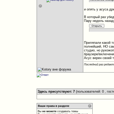
и опять у асуса д
В который раз убе
Пару недель назад
Приляпали какой то
полнейший, НО сам
студио, но рукожо
браузере/включен
Асус верен своей 
Последний раз редакти
Здесь присутствуют: 7
(пользователей: 0 , гост
Ваши права в разделе
Вы
не можете
создавать темы