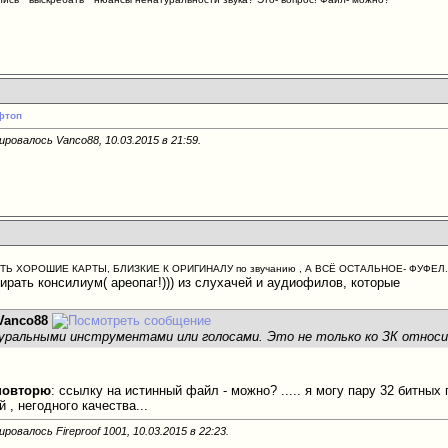
фтоп
ировалось Vanco88, 10.03.2015 в
21:59
.
СТЬ ХОРОШИЕ КАРТЫ, БЛИЗКИЕ К ОРИГИНАЛУ по звучанию , А ВСЁ ОСТАЛЬНОЕ- ФУФЕЛ.
ирать консилиум( ареопаг!))) из слухачей и аудиофилов, которые
Vanco88
уральными инструментами или голосами. Это не только ко ЗК относ
 повторю
: ссылку на истинный файл - можно? ..... я могу пару 32 битных
й , негодного качества...
ровалось Fireproof 1001, 10.03.2015 в
22:23
.