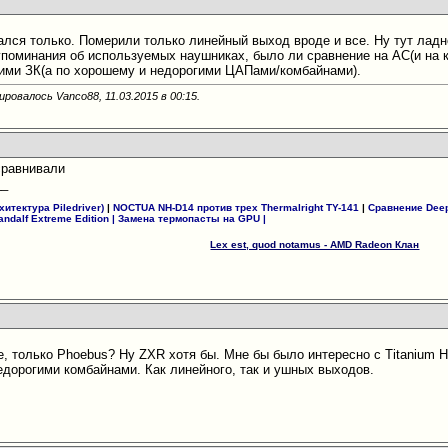
ался только. Померили только линейный выход вроде и все. Ну тут ладн
 упоминания об используемых наушниках, было ли сравнение на АС(и на к
гими ЗК(а по хорошему и недорогими ЦАПами/комбайнами).
ировалось Vanco88, 11.03.2015 в
00:15
.
сравнивали
__
итектура Piledriver)
|
NOCTUA NH-D14 против трех Thermalright TY-141
|
Сравнение Deep
andalf Extreme Edition
|
Замена термопасты на GPU
|
Lex est, quod notamus - AMD Radeon Клан
е, только Phoebus? Ну ZXR хотя бы. Мне бы было интересно с Titanium H
едорогими комбайнами. Как линейного, так и ушных выходов.