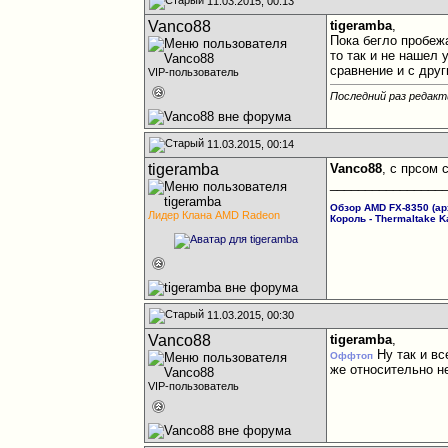
11.03.2015, 00:13
Vanco88
tigeramba
,
Пока бегло пробеж
то так и не нашел
сравнение и с дру
VIP-пользователь
Последний раз редакт
11.03.2015, 00:14
tigeramba
Vanco88
, с пр
сом 
________________
Обзор AMD FX-8350 (арх
Лидер Клана AMD Radeon
Король - Thermaltake K
11.03.2015, 00:30
Vanco88
tigeramba
,
Ну так и вс
Оффтоп
же относительно н
VIP-пользователь