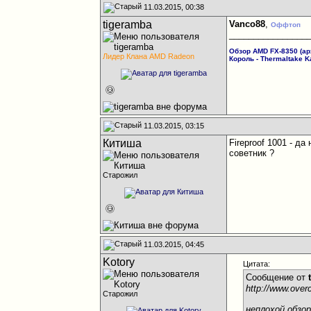
11.03.2015, 00:38
tigeramba
Vanco88
,
Оффтоп
________________
Обзор AMD FX-8350 (арх
Лидер Клана AMD Radeon
Король - Thermaltake K
11.03.2015, 03:15
Китиша
Fireproof 1001 - д
советник ?
Старожил
11.03.2015, 04:45
Kotory
Цитата:
Сообщение от
http://www.overc
Старожил
неплохой обзо