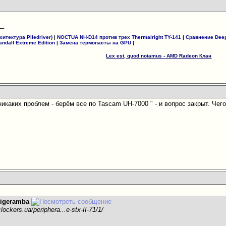
__
итектура Piledriver)
|
NOCTUA NH-D14 против трех Thermalright TY-141
|
Сравнение Deep
andalf Extreme Edition
|
Замена термопасты на GPU
|
Lex est, quod notamus - AMD Radeon Клан
а никаких проблем - берём все по Tascam UH-7000 " - и вопрос закрыт. Чего
tigeramba
lockers.ua/periphera...e-stx-II-71/1/
р