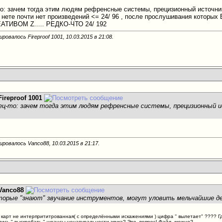
о: зачем тогда этим людям рефренсные системы, прецизионный источни
 в нете почти нет произведений <= 24/ 96 , после прослушивания котор
ТИВОМ Z..... РЕДКО-ЧТО 24/ 192
ровалось Fireproof 1001, 10.03.2015 в
21:08
.
Fireproof 1001
нец-то: зачем тогда этим людям рефренсные системы, прецизионный 
ировалось Vanco88, 10.03.2015 в
21:17
.
Vanco88
торые "знают" звучание инструментов, могут уловить мельчайшие де
х карт не интерпрититрованная( с определёнными искажениями ) цифра " вылетает" ???? Где
лись " выскребать " нюансы ненатуральности звука? Это- вопрос! Файл- можно?