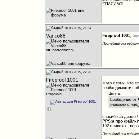
CПАСИБО!
10.03.2015, 21:34
Vanco88
Fireproof 1001
,
Оф
Последний раз редакт
VIP-пользователь
10.03.2015, 22:20
Fireproof 1001
Я ЭТО К ТОМУ , ЧТО Е
необходимости соб
Цитата:
Старожил
Сообщение от
знакомы с нат
спасибо за диалог!
PPS
:
а про файл-
192 сливают , поро
Последний раз редакти