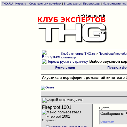
THG.RU
|
Новости
|
Смартфоны и ноутбуки
|
Видеокарты
|
Процессоры
|
Материнские пла
Клуб экспертов THG.ru
>
Периферийное обо
кинотеатр
Выбор звуковой ка
Регистрация
Правила фо
Акустика и периферия, домашний кинотеатр
10.03.2015, 21:03
Fireproof 1001
Цитата:
Сообщение от
Старожил
Оффтоп