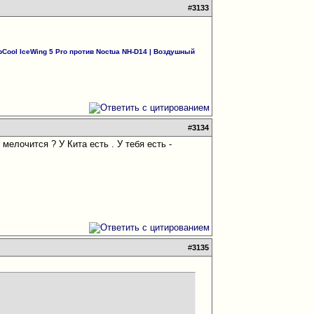
#
3133
Cool IceWing 5 Pro против Noctua NH-D14
|
Воздушный
#
3134
 мелочится ? У Кита есть . У тебя есть -
#
3135