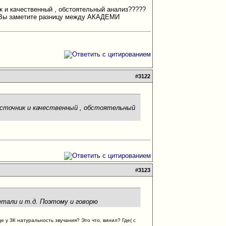
к и качественный , обстоятельный анализ?????
ых Вы заметите разницу между АКАДЕМИ
#
3122
источник и качественный , обстоятельный
#
3123
тали и т.д. Поэтому и говорю
 у ЗК натуральность звучания? Это что, винил? Где( с