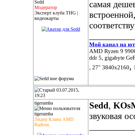
самая дешев
Модератор
встроенной,
Эксперт клуба THG |
видеокарты
соответств
__________
Мой канал на ют
AMD Ryzen 9 9900X
ddr 5, gigabyte 
,
, 27" 3840х2160
03.07.2015,
19:23
tigeramba
Sedd
,
KOs
звуковая ос
Лидер Клана AMD
__________
Radeon