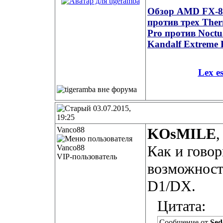
Обзор AMD FX-835
против трех Ther
Pro против Noct
Kandalf Extreme 
Lex e
03.07.2015,
19:25
Vanco88
KOsMILE
,
Как и говор
VIP-пользователь
возможност
D1/DX.
Цитата:
Сообщение от
Sed