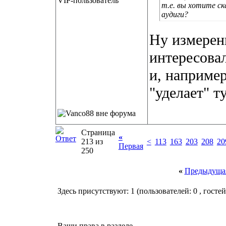
VIP-пользователь
т.е. вы хотите с
аудиги?
Ну измерен
интересовал
и, например
"уделает" т
Страница
«
213 из
<
113
163
203
208
20
Первая
250
«
Предыдущая
Здесь присутствуют: 1
(пользователей: 0 , гостей
Ваши права в разделе