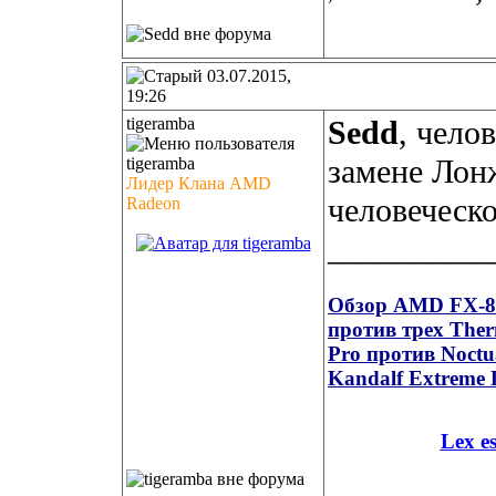
03.07.2015,
19:26
tigeramba
Sedd
, чело
замене Лон
Лидер Клана AMD
человеческо
Radeon
__________
Обзор AMD FX-835
против трех Ther
Pro против Noct
Kandalf Extreme 
Lex e