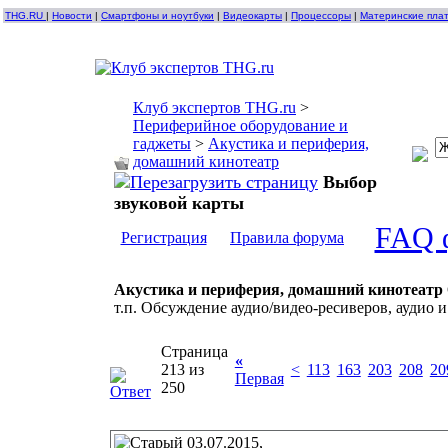
THG.RU
|
Новости
|
Смартфоны и ноутбуки
|
Видеокарты
|
Процессоры
|
Материнские пла
Клуб экспертов THG.ru
>
Периферийное оборудование и
гаджеты
>
Акустика и периферия,
домашний кинотеатр
Выбор
звуковой карты
FAQ 
Регистрация
Правила форума
Акустика и периферия, домашний кинотеатр
т.п. Обсуждение аудио/видео-ресиверов, аудио и
Страница
«
213 из
<
113
163
203
208
20
Первая
250
03.07.2015,