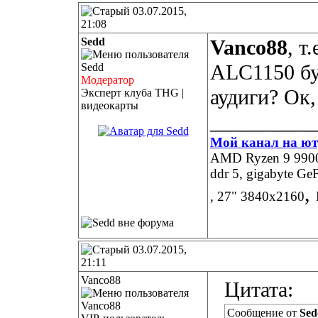
03.07.2015,
21:08
Sedd
Vanco88
, т
ALC1150 бу
Модератор
аудиги? Ок,
Эксперт клуба THG |
видеокарты
__________
Мой канал на ют
AMD Ryzen 9 9900X
ddr 5, gigabyte 
,
, 27" 3840х2160
03.07.2015,
21:11
Vanco88
Цитата:
Сообщение от
Sed