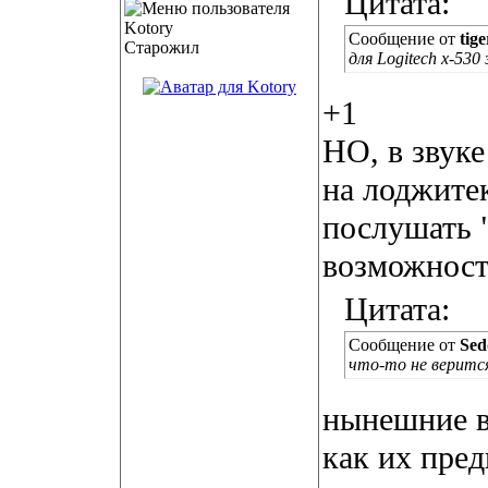
Цитата:
Сообщение от
tig
Старожил
для Logitech x-530
+1
НО, в звуке
на лоджите
послушать "
возможност
Цитата:
Сообщение от
Sed
что-то не веритс
нынешние в
как их пред