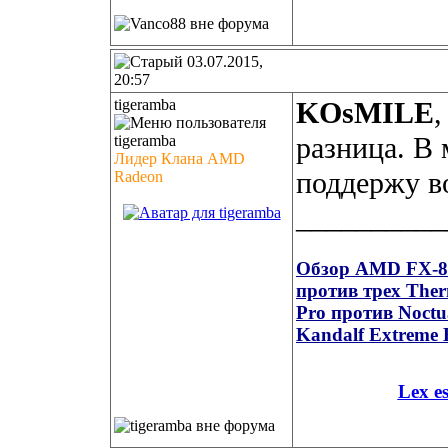
03.07.2015,
20:57
tigeramba
KOsMILE
,
разница. В 
Лидер Клана AMD
поддержу 
Radeon
__________
Обзор AMD FX-835
против трех Ther
Pro против Noct
Kandalf Extreme 
Lex e