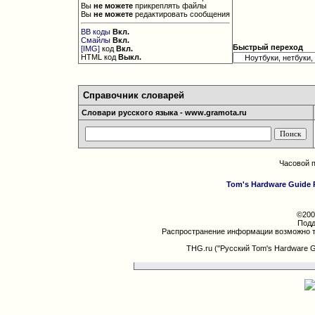
Вы
не можете
прикреплять файлы
Вы
не можете
редактировать сообщения
BB коды
Вкл.
Смайлы
Вкл.
Быстрый переход
[IMG]
код
Вкл.
HTML код
Выкл.
Справочник словарей
Словари русского языка - www.gramota.ru
Часовой 
Tom's Hardware Guide 
©200
Подд
Распространение информации возможно т
THG.ru ("Русский Tom's Hardware 