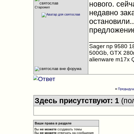
нового. сейч
Старожил
недавно зак
остановили..
предложение
__________
Sager np 9580 1
500Gb, GTX 280
alienware m17x Q
«
Предыдущ
Здесь присутствуют: 1
(по
Ваши права в разделе
Вы
не можете
создавать темы
Вы
не можете
отвечать на сообщения