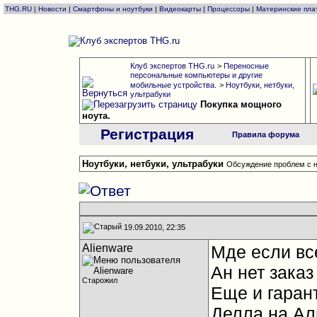
THG.RU
|
Новости
|
Смартфоны и ноутбуки
|
Видеокарты
|
Процессоры
|
Материнские пла
Клуб экспертов THG.ru
>
Переносные
персональные компьютеры и другие
мобильные устройства.
>
Ноутбуки, нетбуки,
ультрабуки
Покупка мощного
ноута.
Регистрация
Правила форума
Ноутбуки, нетбуки, ультрабуки
Обсуждение проблем с н
19.09.2010, 22:35
Alienware
Мде если вс
Ан нет заказ
Старожил
Еще и гаран
Делла на Ал