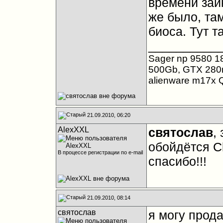
времени заик
же было, та
биоса. Тут т
__________
Sager np 9580 1
500Gb, GTX 280
alienware m17x Q
21.09.2010, 06:20
AlexXXL
святослав
,
обойдётся C
В процессе регистрации по e-mail
спасибо!!!
21.09.2010, 08:14
святослав
я могу прода