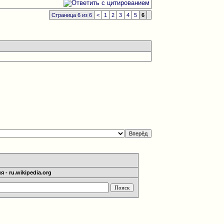
Страница 6 из 6
<
1
2
3
4
5
6
 - ru.wikipedia.org