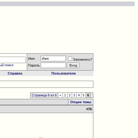
Имя
Запомнить?
ый поиск
Пароль
Справка
Пользователи
Страница 6 из 6
<
1
2
3
4
5
6
Опции темы
#
76