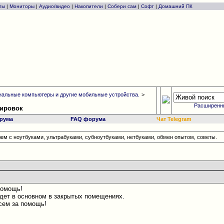
ты
|
Мониторы
|
Аудио/видео
|
Накопители
|
Собери сам
|
Софт
|
Домашний ПК
альные компьютеры и другие мобильные устройства.
>
Расширенн
дировок
рума
FAQ форума
Чат Telegram
ем с ноутбуками, ультрабуками, субноутбуками, нетбуками, обмен опытом, советы.
помощь!
дет в основном в закрытых помещениях.
сем за помощь!