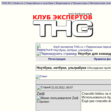
THG.RU
|
Новости
|
Смартфоны и ноутбуки
|
Видеокарты
|
Процессоры
|
Материнские пла
Клуб экспертов THG.ru
>
Переносные персон
Ноутбуки, нетбуки, ультрабуки
Ноутбук для коман
Регистрация
Правила фо
Ноутбуки, нетбуки, ультрабуки
Обсуждение пробл
21.02.2012, 00:07
Zedi
Спасибо bobsu за 
Использоваться бу
Ещё раз спасибо в
Старожил