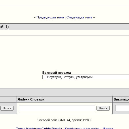
«
Предыдущая тема
|
Следующая тема
»
ей: 1)
Быстрый переход
Яndex - Словари
Википедия
Часовой пояс GMT +4, время:
19:03
.
Tom's Hardware Guide Russia
-
Конфиденциальность
-
Вверх