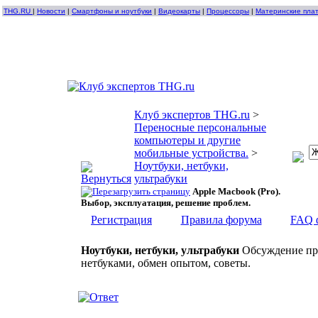
THG.RU
|
Новости
|
Смартфоны и ноутбуки
|
Видеокарты
|
Процессоры
|
Материнские пла
Клуб экспертов THG.ru
>
Переносные персональные
компьютеры и другие
мобильные устройства.
>
Ноутбуки, нетбуки,
ультрабуки
Apple Macbook (Pro).
Выбор, эксплуатация, решение проблем.
Регистрация
Правила форума
FAQ 
Ноутбуки, нетбуки, ультрабуки
Обсуждение про
нетбуками, обмен опытом, советы.