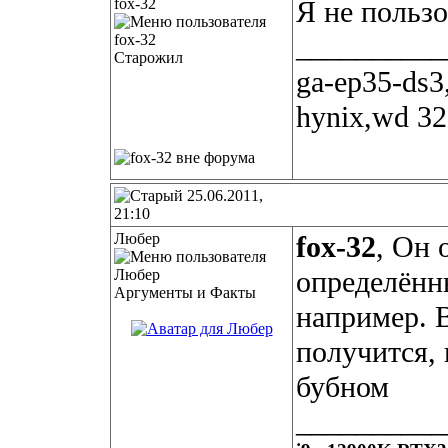
fox-32
Я не пользо
__________
Старожил
ga-ep35-ds
hynix,wd 32
25.06.2011,
21:10
Любер
fox-32
, Он 
определённ
Аргументы и Факты
например. В
получится, 
бубном
__________