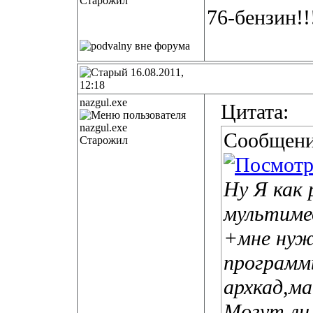
Старожил
76-бензин!!
16.08.2011,
12:18
nazgul.exe
Цитата:
Сообщени
Старожил
Ну Я как 
мультиме
+мне нуж
программ
архкад,м
Могут ли