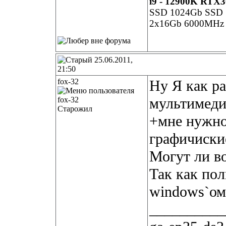
i9 - 12900K RTX
SSD 1024Gb SSD S
2x16Gb 6000MHz G
25.06.2011,
21:50
fox-32
Ну Я как ра
мультимеди
Старожил
+мне нужно
графичиские
Могут ли в
Так как по
windows`ом
__________