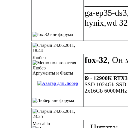
__________
ga-ep35-ds
hynix,wd 32
24.06.2011,
18:44
Любер
fox-32
, Он 
__________
Аргументы и Факты
i9 - 12900K RTX
SSD 1024Gb SSD S
2x16Gb 6000MHz G
24.06.2011,
23:25
Mescalito
Цитата: