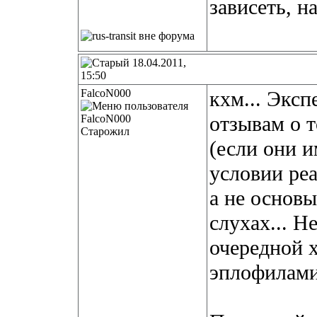
зависеть, н
18.04.2011,
15:50
FalcoN000
кхм... Эксп
отзывам о 
Старожил
(если они и
условии ре
а не основы
слухах... Н
очередной 
эплофилами