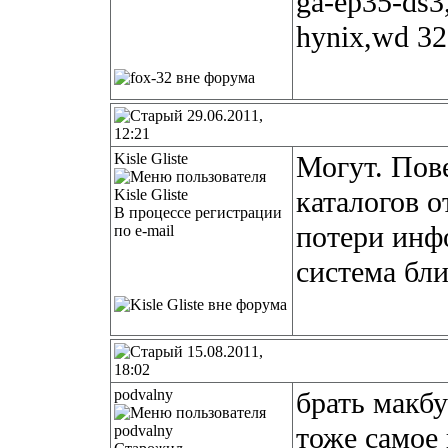
ga-ep35-ds
hynix,wd 32
29.06.2011,
12:21
Kisle Gliste
Могут. Пов
каталогов о
В процессе регистрации
потери инф
по e-mail
система бли
15.08.2011,
18:02
podvalny
брать макбу
тоже самое 