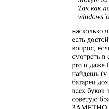
Так как п
windows`о
насколько я
есть достой
вопрос, есл
смотреть в 
pro и даже 
найдешь (у 
батареи дох
всех буков 
советую бра
ЗАМЕТНО л