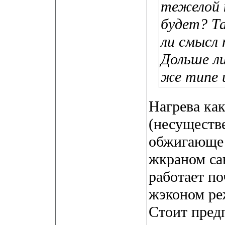
тежелой н
будет? Т
ли смысл 
Дольше л
же типе 
Нагрева как
(несуществе
обжигающе 
жкраном са
работает по
жэконом ре
Стоит предп