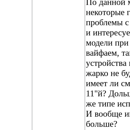
По данной 
некоторые 
проблемы с
и интересуе
модели при 
вайфаем, та
устройства 
жарко не бу
имеет ли с
11"й? Дольш
же типе исп
И вообще им
больше?