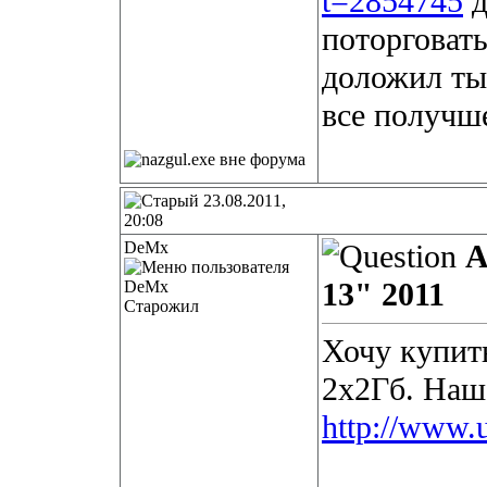
t=2854745
д
поторговать
доложил ты
все получше
23.08.2011,
20:08
DeMx
А
13" 2011
Старожил
Хочу купит
2x2Гб. Наш
http://www.