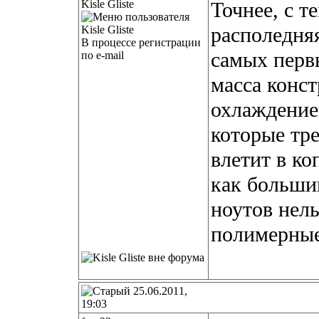
Kisle Gliste
Точнее, с т
располедняя
В процессе регистрации
самых перв
по e-mail
масса конс
охлаждение
которые тре
влетит в ко
как больши
ноутов нель
полимерные
25.06.2011,
19:03