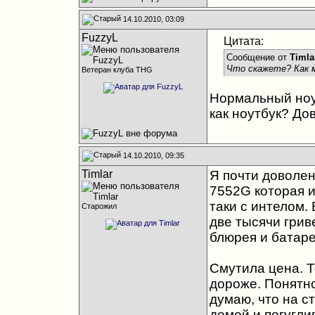
14.10.2010, 03:09
FuzzyL
Цитата:
Сообщение от
Timla
Что скажете? Как 
Ветеран клуба THG
Нормальный ноу
как ноутбук? До
14.10.2010, 09:35
Timlar
Я почти доволен
7552G которая и
таки с интелом.
Старожил
две тысячи грив
блюрея и батарея
Смутила цена. То
дороже. Понятно
думаю, что на с
домой и погугли