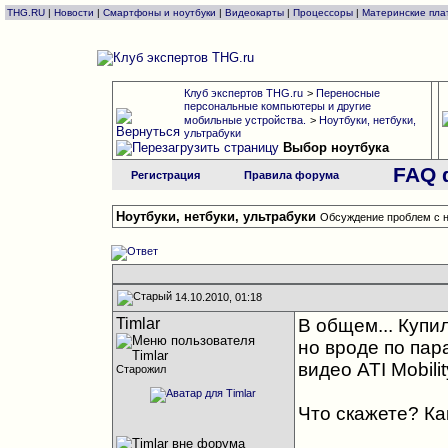
THG.RU
|
Новости
|
Смартфоны и ноутбуки
|
Видеокарты
|
Процессоры
|
Материнские пла
Клуб экспертов THG.ru
>
Переносные
персональные компьютеры и другие
мобильные устройства.
>
Ноутбуки, нетбуки,
ультрабуки
Выбор ноутбука
FAQ 
Регистрация
Правила форума
Ноутбуки, нетбуки, ультрабуки
Обсуждение проблем с н
14.10.2010, 01:18
Timlar
В общем... Купи
но вроде по пар
видео ATI Mobili
Старожил
Что скажете? Ка