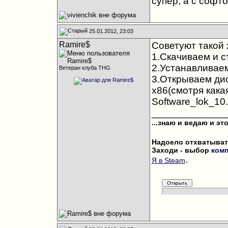
супер, а с софто
25.01.2012, 23:03
Ramire$
Советуют такой 
1.Скачиваем и с
2.Устанавливаем
Ветеран клуба THG
3.Открываем дис
х86(смотря какая
Software_lok_10.
_____________
...знаю и ведаю и это
Надоело отхватыват
Заходи - выбор
ком
.
Я в Steam