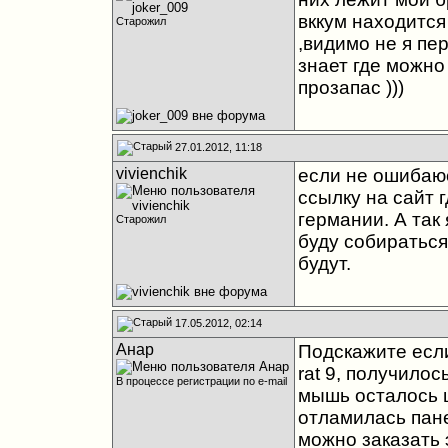
вккум находится
Старожил
,видимо не я пер
знает где можно 
прозапас )))
27.01.2012, 11:18
vivienchik
если не ошибаюс
ссылку на сайт 
германии. А так 
Старожил
буду собираться
будут.
17.05.2012, 02:14
Анар
Подскажите если
rat 9, получилос
В процессе регистрации по e-mail
мышь осталось ц
отламилась пане
можно заказать 