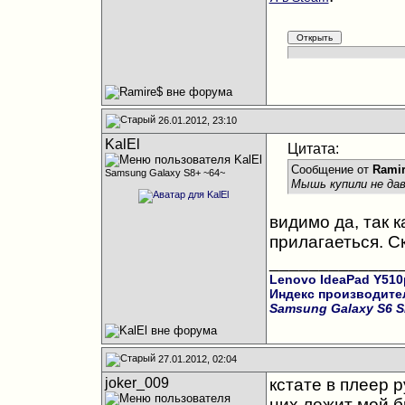
26.01.2012, 23:10
KalEl
Цитата:
Сообщение от
Ramir
Samsung Galaxy S8+ ~64~
Мышь купили не да
видимо да, так к
прилагаеться. С
_____________
Lenovo IdeaPad Y510
Индекс производите
Samsung Galaxy S6 S
27.01.2012, 02:04
joker_009
кстате в плеер 
них лежит мой б