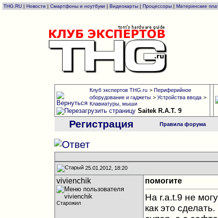
THG.RU
|
Новости
|
Смартфоны и ноутбуки
|
Видеокарты
|
Процессоры
|
Материнские пла
Клуб экспертов THG.ru
>
Периферийное
оборудование и гаджеты
>
Устройства ввода
>
Клавиатуры, мыши
Saitek R.A.T. 9
Регистрация
Правила форума
25.01.2012, 18:20
vivienchik
помогите
На r.a.t.9 не мо
Старожил
как это сделать.