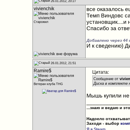
26.01.2012, 20:27
vivienchik
все оказалось е
Темп Виндовс са
установщик....и 
Старожил
Спасибо за ответ
Добавлено через 44
И к сведению) Ди
26.01.2012, 21:51
Ramire$
Цитата:
Сообщение от
vivie
Диска в комплекте 
Ветеран клуба THG
Мышь купили не
_____________
...знаю и ведаю и это
Надоело отхватыват
Заходи - выбор
ком
.
Я в Steam