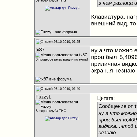
Ветеран клуба THG
в чем разница 
Клавиатура, наг
внешний вид, то
26.10.2010, 01:25
tx87
ну а что можно е
проц был i5,40
В процессе регистрации по e-mail
приличная видюх
экран..я незнаю
26.10.2010, 01:40
FuzzyL
Цитата:
Сообщение от
t
Ветеран клуба THG
ну а что можно
проц был i5,40
видюха...чтоб 
незнаю