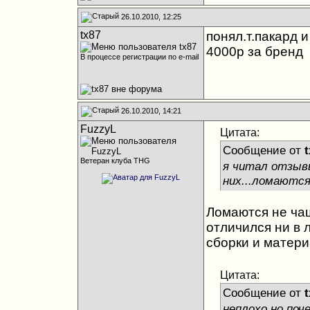
26.10.2010, 12:25
tx87
понял.т.пакард 
4000р за бренд
В процессе регистрации по e-mail
26.10.2010, 14:21
FuzzyL
Цитата:
Сообщение от
t
Ветеран клуба THG
я читал отзывы
них...ломаются
Ломаются не чащ
отличился ни в 
сборки и матери
Цитата:
Сообщение от
t
неплохо.но поч