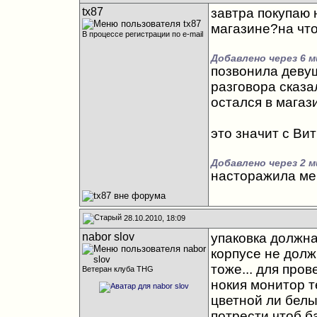
tx87
завтра покупаю 
магазине?на чт
В процессе регистрации по e-mail
Добавлено через 6 м
позвонила девуш
разговора сказа
остался в магази
это значит с Ви
Добавлено через 2 м
насторажила мен
28.10.2010, 18:09
nabor slov
упаковка должна 
корпусе не долж
тоже... для про
Ветеран клуба THG
нокия монитор те
цветной ли белый
потрести чтоб б