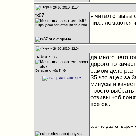
26.10.2010, 11:54
tx87
я читал отзывы 
них...ломаются 
В процессе регистрации по e-mail
26.10.2010, 12:04
nabor slov
да много чего го
дорого то качес
самом деле разни
Ветеран клуба THG
35 что ацер за 3
минусы и качест
просто выбрать 
отзивы чоб поня
все ок...
_____________
все что дается даром 