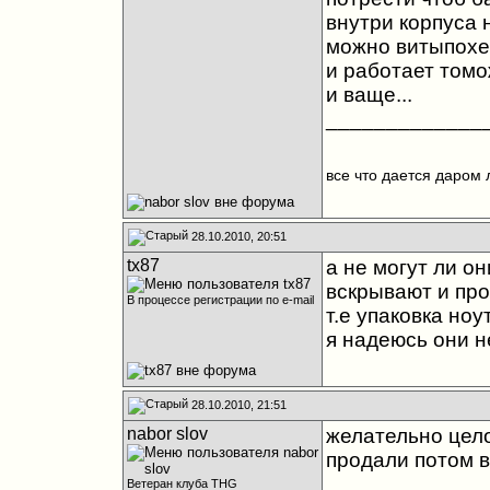
внутри корпуса 
можно витыпохер
и работает томо
и ваще...
_____________
все что дается даром 
28.10.2010, 20:51
tx87
а не могут ли о
вскрывают и пр
В процессе регистрации по e-mail
т.е упаковка но
я надеюсь они не
28.10.2010, 21:51
nabor slov
желательно цело
продали потом ве
_____________
Ветеран клуба THG