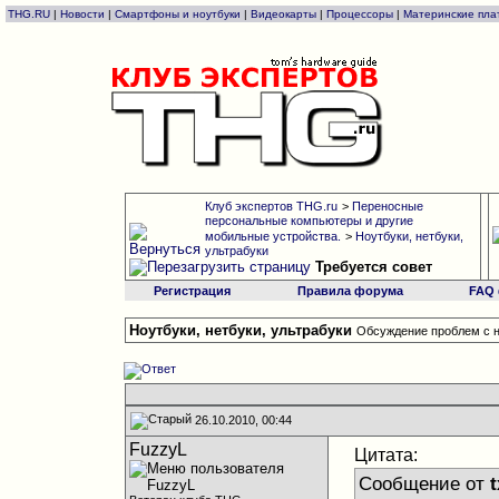
THG.RU
|
Новости
|
Смартфоны и ноутбуки
|
Видеокарты
|
Процессоры
|
Материнские пла
Клуб экспертов THG.ru
>
Переносные
персональные компьютеры и другие
мобильные устройства.
>
Ноутбуки, нетбуки,
ультрабуки
Требуется совет
Регистрация
Правила форума
FAQ
Ноутбуки, нетбуки, ультрабуки
Обсуждение проблем с н
26.10.2010, 00:44
FuzzyL
Цитата:
Сообщение от
t