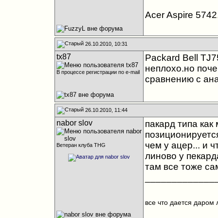
Acer Aspire 5742
26.10.2010, 10:31
tx87
Packard Bell TJ7
неплохо.но поче
В процессе регистрации по e-mail
сравнению с ана
26.10.2010, 11:44
nabor slov
пакард типа как
позиционируется
чем у ацер... и 
Ветеран клуба THG
линово у пекард
там все тоже сам
_____________
все что дается даром 