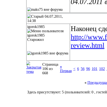
04.07.2011 
04.07.2011,
14:38
igorok1985
Наконец сд
http://www.f
Старожил
review.html
Страница
«
106 из
<
6
56
96
101
102
Первая
668
«
Предыдущая
Здесь присутствуют: 5
(пользователей: 0 , гостей