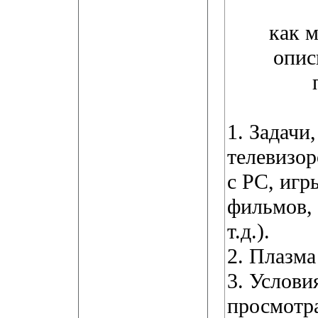
как 
опис
1. Задачи
телевизор
с PC, игр
фильмов,
т.д.).
2. Плазм
3. Услови
просмотра