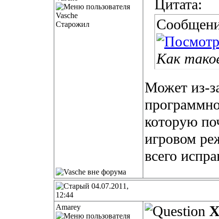
Цитата:
Сообщени
Старожил
Как тако
Может из-з
программно
которую по
игровом реж
всего испр
04.07.2011,
12:44
Amarey
Х