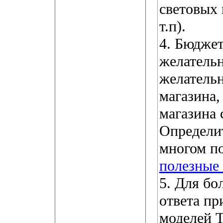
световых
т.п).
4. Бюдже
желательн
желательн
магазина,
магазина 
Определит
многом п
полезные
5. Для бо
ответа п
моделей 