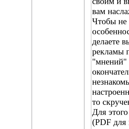
своим и 
вам насл
Чтобы не 
особеннос
делаете в
рекламы п
"мнений" 
окончател
незнаком
настроенн
то скруче
Для этого
(PDF для 