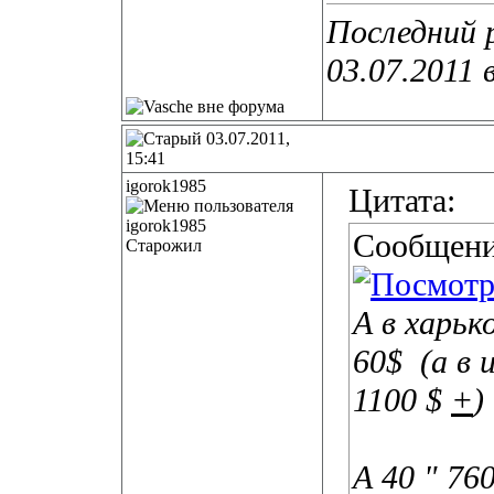
Последний 
03.07.2011 
03.07.2011,
15:41
igorok1985
Цитата:
Сообщени
Старожил
А в харьк
60$
(а в 
1100 $
+
)
А 40 " 76