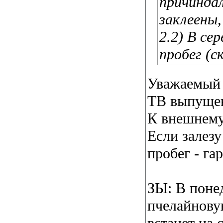
причинда
заклеены,
2.2) В с
пробег (с
Уважаемы
ТВ выпущен
К внешнему
Если залез
пробег - га
ЗЫ: В поне
пчелайнову