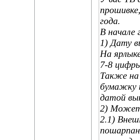
прошивке,
года.
В начале 
1) Дату в
На ярлык
7-8 цифры
Также на
бумажку 
датой вы
2) Может
2.1) Внеш
пошарпан