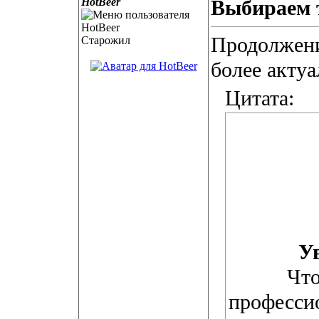
HotBeer
Выбираем 
Продолжен
Старожил
более актуа
Цитата:
У
Что
професси