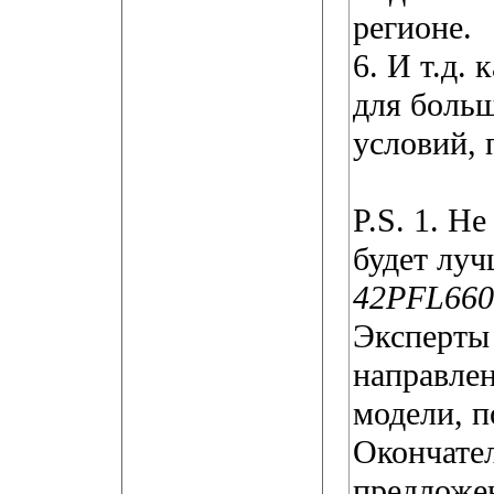
регионе.
6. И т.д.
для боль
условий, 
P.S. 1. Н
будет луч
42PFL660
Эксперты
направлен
модели, п
Окончате
предложен