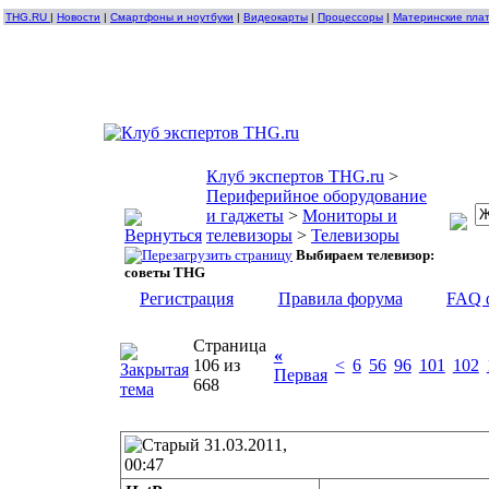
THG.RU
|
Новости
|
Смартфоны и ноутбуки
|
Видеокарты
|
Процессоры
|
Материнские пла
Клуб экспертов THG.ru
>
Периферийное оборудование
и гаджеты
>
Мониторы и
телевизоры
>
Телевизоры
Выбираем телевизор:
советы THG
Регистрация
Правила форума
FAQ 
Страница
«
106 из
<
6
56
96
101
102
Первая
668
31.03.2011,
00:47