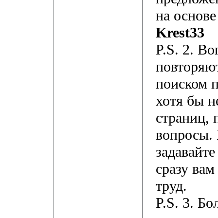
на основе
Krest33
P.S. 2. В
повторяют
поиском п
хотя бы н
страниц, 
вопросы. 
задавайте
сразу вам
труд.
P.S. 3. Б