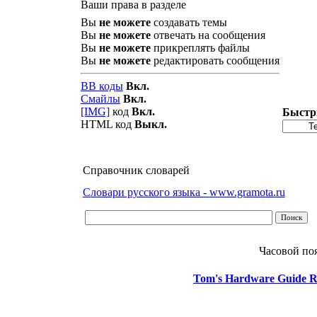
Ваши права в разделе
Вы
не можете
создавать темы
Вы
не можете
отвечать на сообщения
Вы
не можете
прикреплять файлы
Вы
не можете
редактировать сообщения
BB коды
Вкл.
Смайлы
Вкл.
[IMG]
код
Вкл.
Быстр
HTML код
Выкл.
Справочник словарей
Словари русского языка - www.gramota.ru
Часовой по
Tom's Hardware Guide R