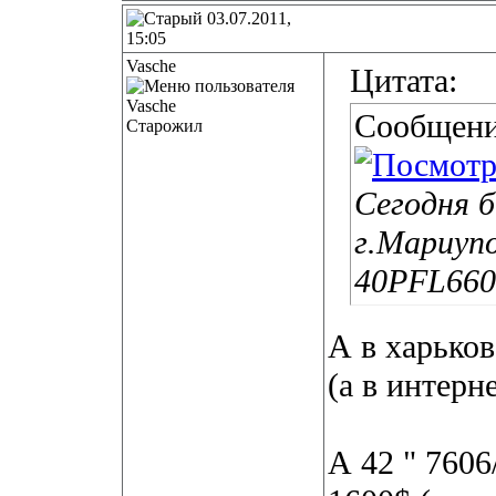
03.07.2011,
15:05
Vasche
Цитата:
Сообщени
Старожил
Сегодня 
г.Мариупо
40PFL660
А в харько
(а в интерн
А 42 " 7606