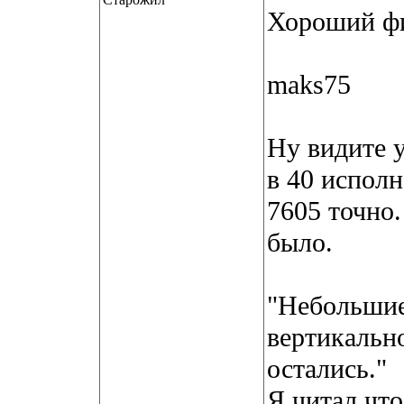
Хороший фи
maks75
Ну видите 
в 40 испол
7605 точно.
было.
"Небольшие
вертикальн
остались."
Я читал что