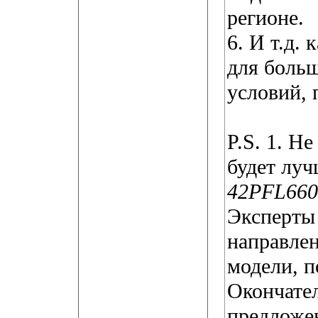
регионе.
6. И т.д.
для боль
условий, 
P.S. 1. Н
будет луч
42PFL660
Эксперты
направлен
модели, п
Окончате
предложен