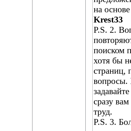
на основе
Krest33
P.S. 2. В
повторяют
поиском п
хотя бы н
страниц, 
вопросы. 
задавайте
сразу вам
труд.
P.S. 3. Б