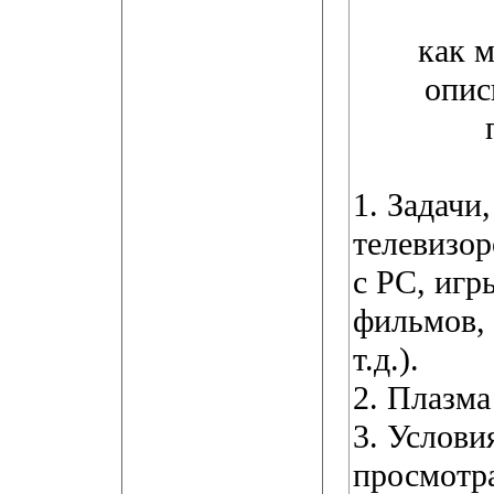
как 
опис
1. Задачи
телевизор
с PC, игр
фильмов,
т.д.).
2. Плазм
3. Услови
просмотра