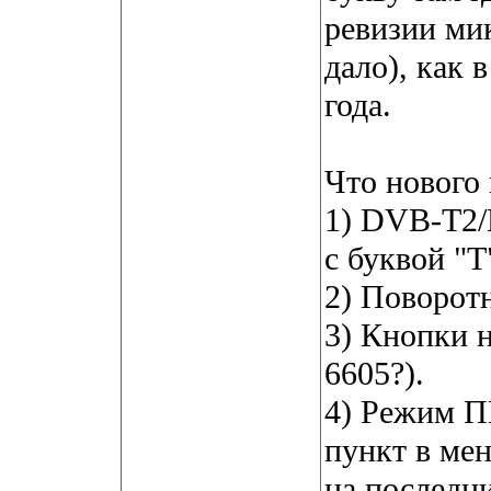
ревизии ми
дало), как 
года.
Что нового 
1) DVB-T2/
с буквой "T
2) Поворотн
3) Кнопки 
6605?).
4) Режим П
пункт в мен
на последн