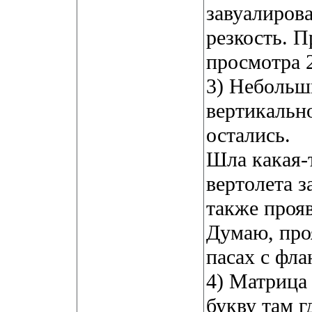
завуалиров
резкость. 
просмотра 2
3) Небольш
вертикальн
остались.
Шла какая-т
вертолета з
также прояв
Думаю, про
пасах с фла
4) Матрица
букву там г