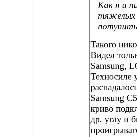
Как я и п
тяжелых 
потупит
Такого нико
Видел тольк
Sаmsung, LG
Техносиле у
распадалось
Sаmsung C5
криво подкл
др. углу и 
проигрывате