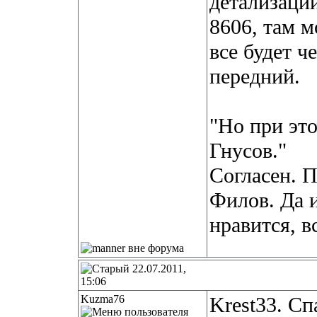
детализации
8606, там м
все будет ч
передний.
"Но при эт
Гнусов."
Согласен. П
Филов. Да и
нравится, в
22.07.2011,
15:06
Kuzma76
Krest33. Сп