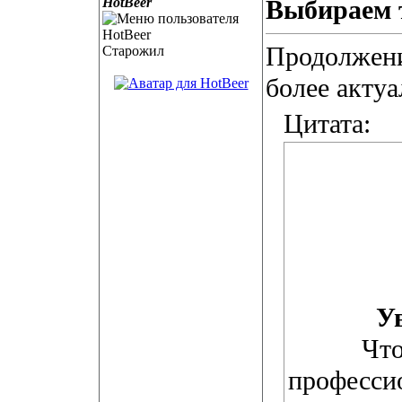
HotBeer
Выбираем 
Продолжен
Старожил
более актуа
Цитата:
У
Что
професси