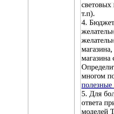
световых
т.п).
4. Бюдже
желательн
желательн
магазина,
магазина 
Определит
многом п
полезные
5. Для бо
ответа п
моделей 