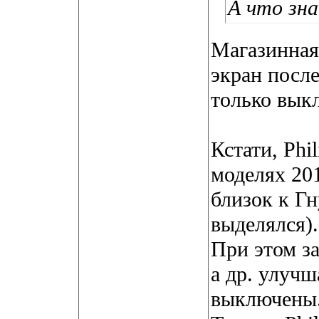
А что зн
Магазинная 
экран посл
только вык
Кстати, Phi
моделях 201
близок к Гн
выделялся).
При этом з
а др. улуч
выключены