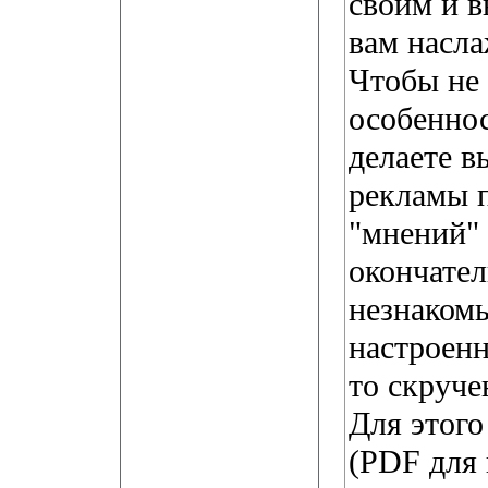
своим и 
вам насл
Чтобы не 
особеннос
делаете в
рекламы п
"мнений" 
окончател
незнаком
настроенн
то скруче
Для этого
(PDF для 