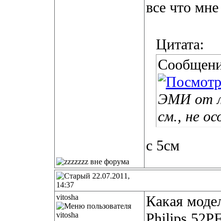
все что мне
Цитата:
Сообщени
ЭМИ от л
см., не о
с 5см
22.07.2011,
14:37
vitosha
Какая модел
Philips 52P