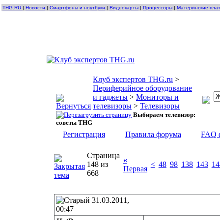
THG.RU
|
Новости
|
Смартфоны и ноутбуки
|
Видеокарты
|
Процессоры
|
Материнские пла
Клуб экспертов THG.ru
>
Периферийное оборудование
и гаджеты
>
Мониторы и
телевизоры
>
Телевизоры
Выбираем телевизор:
советы THG
Регистрация
Правила форума
FAQ 
Страница
«
148 из
<
48
98
138
143
14
Первая
668
31.03.2011,
00:47