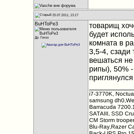
25.07.2011, 13:17
BuHToPe3
товарищ хоче
будет исполь
Др. Гонзо
комната в ра
3,5-4, сзади
вешаться не 
рипы), 50% 
приглянулся 
__________
i7-3770K, Noctu
samsung dh0,Wes
Barracuda 7200
SATAIII, SSD Cr
CM Storm trooper
Blu-Ray,Razer Ca
Back-UPS Pro 1