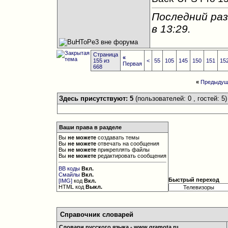
Последний раз
в
13:29
.
Страница
«
155 из
<
55
105
145
150
151
15
Первая
668
«
Предыдущ
Здесь присутствуют: 5
(пользователей: 0 , гостей: 5)
Ваши права в разделе
Вы
не можете
создавать темы
Вы
не можете
отвечать на сообщения
Вы
не можете
прикреплять файлы
Вы
не можете
редактировать сообщения
BB коды
Вкл.
Смайлы
Вкл.
Быстрый переход
[IMG]
код
Вкл.
HTML код
Выкл.
Справочник словарей
Словари русского языка - www.gramota.ru