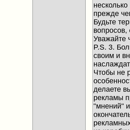
несколько
прежде че
Будьте те
вопросов, 
Уважайте 
P.S. 3. Бо
своим и в
наслаждат
Чтобы не 
особенност
делаете в
рекламы п
"мнений" и
окончател
рекламных