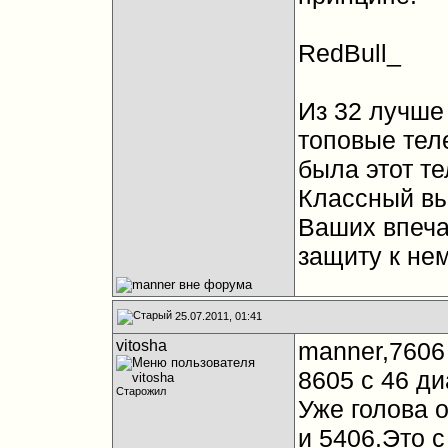
RedBull_
Из 32 лучше
топовые тел
была этот те
Классный вы
Ваших впеча
защиту к не
25.07.2011, 01:41
vitosha
manner,7606
8605 с 46 д
Старожил
Уже голова 
и 5406.Это с