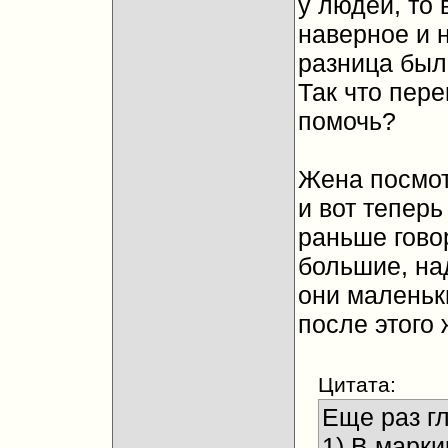
у людей, то 
наверное и 
разница был
Так что пер
помочь?
Жена посмот
и вот теперь
раньше говор
большие, над
они маленьки
после этого
Цитата:
Еще раз гл
1) В марки