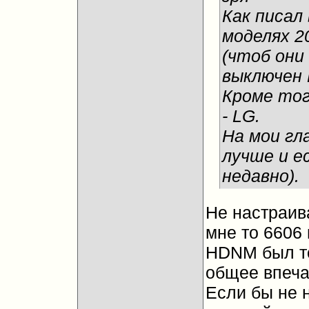
Как писал
моделях 2
(чтоб они 
выключен
Кроме тог
- LG.
На мои гл
лучше и е
недавно).
Не настраива
мне то 6606
HDNM был то
общее впеча
Если бы не 