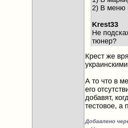
2) В меню
Krest33
Не подскаж
тюнер?
Крест же вр
украинскими
А то что в м
его отсутст
добавят, ког
тестовое, а
Добавлено чере