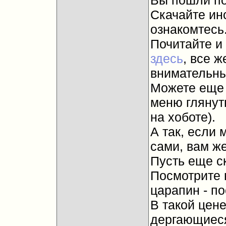
Вы пошли по
Скачайте ин
ознакомтесь
Почитайте и 
здесь
, все ж
внимательны
Можете еще 
меню глянуть
на хоботе).
А так, если 
сами, вам же
Пусть еще с
Посмотрите 
царапин - п
В такой цен
дергающиеся