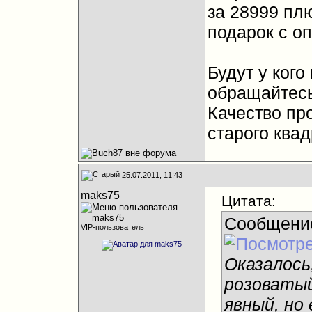
за 28999 пл
подарок с о
Будут у кого
обращайтесь
Качество пр
старого ква
25.07.2011, 11:43
maks75
Цитата:
Сообщени
VIP-пользователь
Оказалось
розоватый
явный, но