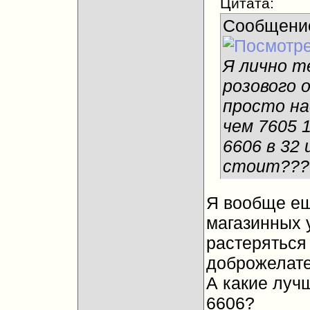
Цитата:
Сообщени
Я лично т
розового 
просто н
чем 7605 
6606 в 32 
стоит???
Я вообще ещ
магазинных 
растеряться
доброжелат
А какие луч
6606?