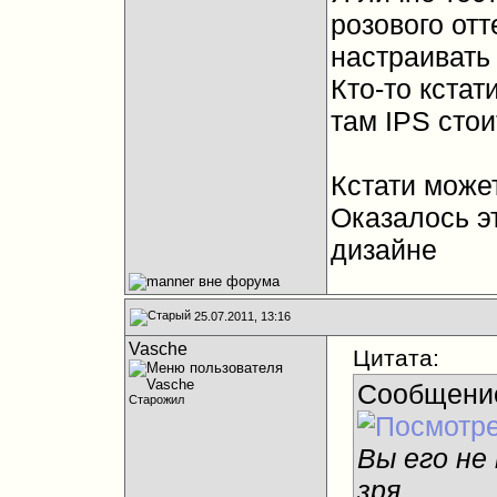
розового отт
настраивать
Кто-то кстат
там IPS сто
Кстати може
Оказалось э
дизайне
25.07.2011, 13:16
Vasche
Цитата:
Сообщени
Старожил
Вы его не
зря