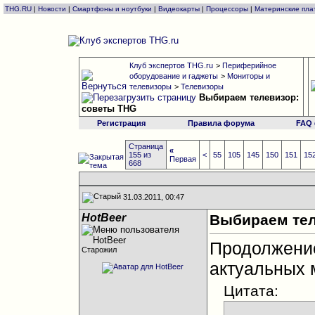
THG.RU
|
Новости
|
Смартфоны и ноутбуки
|
Видеокарты
|
Процессоры
|
Материнские пла
Клуб экспертов THG.ru
>
Периферийное
оборудование и гаджеты
>
Мониторы и
телевизоры
>
Телевизоры
Выбираем телевизор:
советы THG
Регистрация
Правила форума
FAQ
Страница
«
155 из
<
55
105
145
150
151
15
Первая
668
31.03.2011, 00:47
HotBeer
Выбираем тел
Продолжен
Старожил
актуальных 
Цитата: