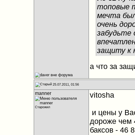
топовые т
мечта был
очень доро
забудьте 
впечатле
защиту к 
а что за защ
25.07.2011, 01:56
manner
vitosha
Старожил
и цены у Вас
дороже чем 
баксов - 46 