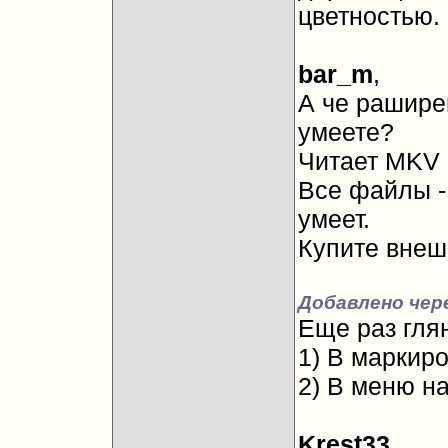
цветностью.
bar_m
,
А че рашире
умеете?
Читает MKV н
Все файлы -
умеет.
Купите внешн
Добавлено чер
Еще раз гля
1) В маркиро
2) В меню н
Krest33