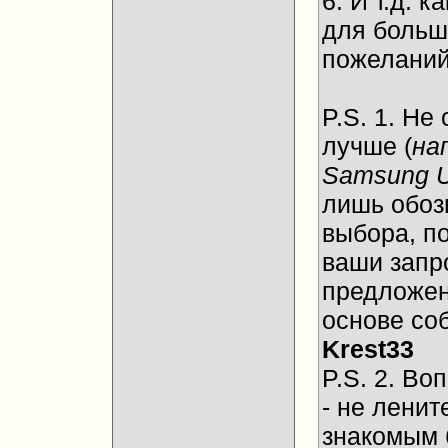
6. И т.д.
для больш
пожеланий
P.S. 1. Не
лучше (
на
Samsung 
лишь обоз
выбора, п
ваши запр
предложен
основе со
Krest33
P.S. 2. Во
- не ленит
знакомым 