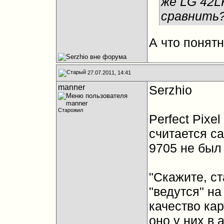
же LG 42L
сравнить?"
А что понятн
27.07.2011, 14:41
manner
Serzhio
Старожил
Perfect Pixe
считается с
9705 не был
"Скажите, с
"ведутся" н
качество кар
оно у них в 