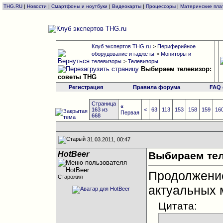
THG.RU
|
Новости
|
Смартфоны и ноутбуки
|
Видеокарты
|
Процессоры
|
Материнские пла
Клуб экспертов THG.ru
>
Периферийное
оборудование и гаджеты
>
Мониторы и
телевизоры
>
Телевизоры
Выбираем телевизор:
советы THG
Регистрация
Правила форума
FAQ
Страница
«
163 из
<
63
113
153
158
159
16
Первая
668
31.03.2011, 00:47
HotBeer
Выбираем тел
Продолжен
Старожил
актуальных 
Цитата: