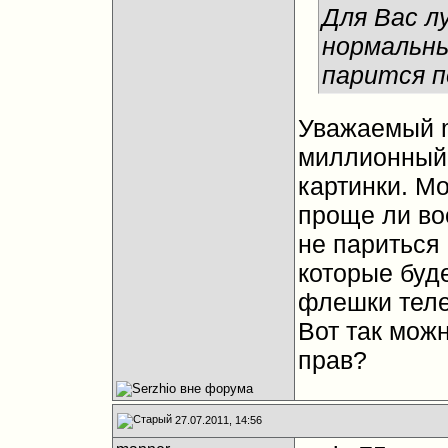
Для Вас л
нормальны
парится п
Уважаемый m
миллионный 
картинки. Мо
проще ли во
не париться 
которые буде
флешки тел
Вот так можн
прав?
27.07.2011, 14:56