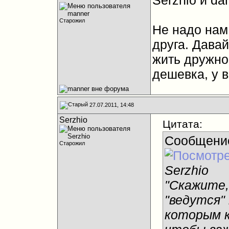
Serzhio и da
Старожил
Не надо нам
друга. Дава
жить дружно
дешевка, у 
27.07.2011, 14:48
Serzhio
Цитата:
Сообщени
Старожил
Serzhio
"Скажите,
"ведутся"
которым к