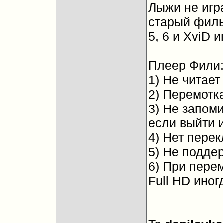
Лыжи не игр
старый филь
5, 6 и XviD и
Плеер Фили
1) Не читае
2) Перемотка
3) Не запом
если выйти 
4) Нет пере
5) Не подде
6) При пере
Full HD иног