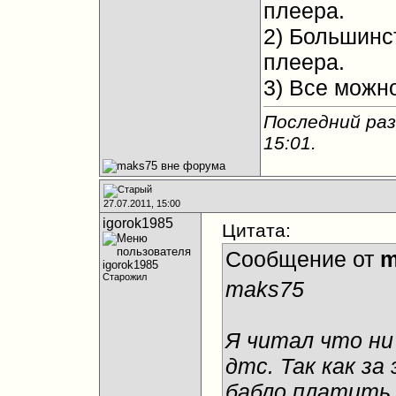
плеера.
2) Большинс
плеера.
3) Все можно
Последний раз
15:01
.
27.07.2011, 15:00
igorok1985
Цитата:
Сообщение от
m
Старожил
maks75
Я читал что ни
дтс. Так как з
бабло платить 