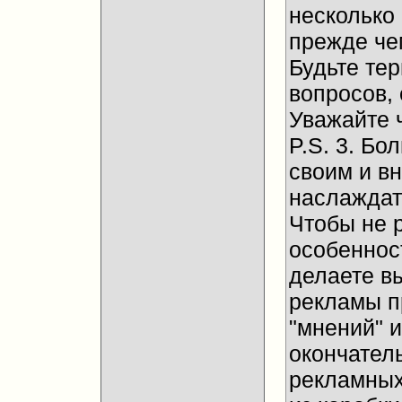
несколько
прежде че
Будьте те
вопросов, 
Уважайте 
P.S. 3. Бо
своим и в
наслаждат
Чтобы не 
особенност
делаете в
рекламы п
"мнений" и
окончател
рекламных