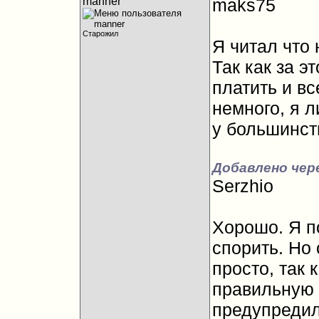
manner
maks75
Старожил
Я читал что 
Так как за 
платить и в
немного, я 
у большинст
Добавлено чер
Serzhio
Хорошо
. Я 
спорить. Но 
просто, так 
правильную ч
предупредил