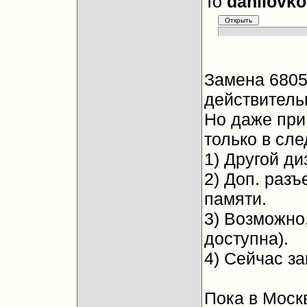
To
danilovko
Замена 6805,
действительн
Но даже при
только в сл
1) Другой ди
2) Доп. разъ
памяти.
3) Возможно,
доступна).
4) Сейчас з
Пока в Москв