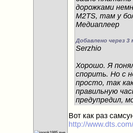
дорожками немн
M2TS, там у бо
Медиаплеер
Добавлено через 3
Serzhio
Хорошо
. Я пон
спорить. Но с 
просто, так ка
правильную час
предупредил, м
Вот как раз самсу
http://www.dts.com