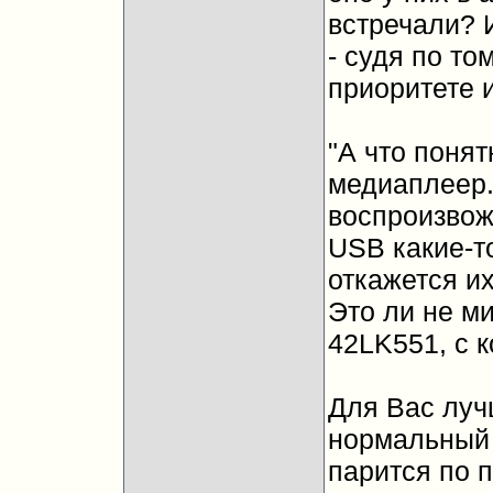
встречали? 
- судя по то
приоритете 
"А что понят
медиаплеер. 
воспроизвож
USB какие-т
откажется и
Это ли не ми
42LK551, с 
Для Вас луч
нормальный 
парится по п