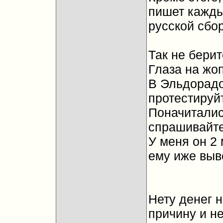
пишет кажды
русской сбор
Так не берит
Глаза на жопе
В Эльдорадо
протестируйт
Поначиталис
спрашивайте..
У меня он 2
ему иже выве
Нету денег 
причину и н