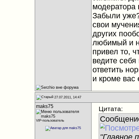
модератора 
Забыли уже?
свои мучени
других пооб
любимый и н
привел то, ч
ведите себя 
ответить нор
и кроме вас
27.07.2011, 14:47
maks75
Цитата:
Сообщени
VIP-пользователь
"Главное 