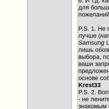
6. И т.д.
для больш
пожеланий
P.S. 1. Не
лучше (
на
Samsung 
лишь обоз
выбора, п
ваши запр
предложен
основе со
Krest33
P.S. 2. Во
- не ленит
знакомым 