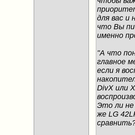
чтобы важ
приоритет
для вас и 
что Вы пи
именно пр
"А что по
главное ме
если я во
накопител
DivX или 
воспроизв
Это ли не
же LG 42L
сравнить?