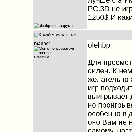
лучше с эти
PC.3D не иг
1250$ И как
30.08.2011, 15:39
manner
olehbp
Старожил
Для просмот
силен. К не
желательно 
игр подходи
выигрывает 
но проигрыв
особенно в 
оно Вам не н
самому, нас