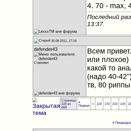
4. 70 - max,
Последний раз
13:37
.
30.08.2011, 17:16
defender43
Всем привет.
или плохое)
Старожил
какой то ан
(надо 40-42
тв, 80 риппы
Страница
«
220 из
<
120
170
210
215
2
Первая
668
«
Предыдущ