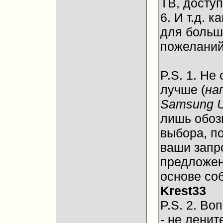
ТВ, досту
6. И т.д.
для больш
пожеланий
P.S. 1. Не
лучше (
на
Samsung 
лишь обоз
выбора, п
ваши запр
предложен
основе со
Krest33
P.S. 2. Во
- не ленит