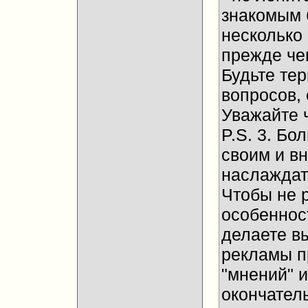
знакомым 
несколько
прежде че
Будьте те
вопросов, 
Уважайте 
P.S. 3. Бо
своим и в
наслаждат
Чтобы не 
особенност
делаете в
рекламы п
"мнений" и
окончател