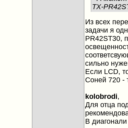
TX-PR42ST
Из всех пер
задачи я одн
PR42ST30, п
освещенност
соответсвую
сильно нуже
Если LCD, т
Соней 720 - 
kolobrodi
,
Для отца под
рекомендова
В диагонали 