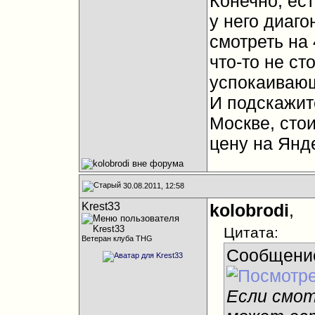
Конечно, ест
у него диаг
смотреть на 
что-то не ст
успокаивающ
И подскажите
Москве, сто
цену на Янд
30.08.2011, 12:58
Krest33
kolobrodi
,
Цитата:
Ветеран клуба THG
Сообщени
Если смот