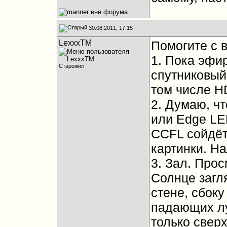
30.08.2011, 17:15
LexxxTM
Помогите с 
1. Пока эфи
Старожил
спутниковый
том числе H
2. Думаю, ч
или Edge LE
CCFL сойдёт
картинки. Нал
3. Зал. Прос
Солнце загля
стене, сбоку
падающих лу
только сверх