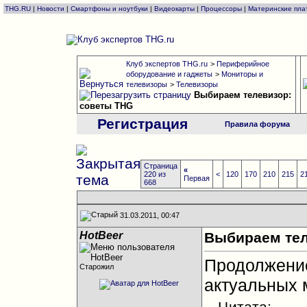
THG.RU
|
Новости
|
Смартфоны и ноутбуки
|
Видеокарты
|
Процессоры
|
Материнские пла
Клуб экспертов THG.ru
>
Периферийное
оборудование и гаджеты
>
Мониторы и
телевизоры
>
Телевизоры
Выбираем телевизор:
советы THG
Регистрация
Правила форума
Страница
«
220 из
<
120
170
210
215
2
Первая
668
31.03.2011, 00:47
HotBeer
Выбираем тел
Продолжен
Старожил
актуальных 
Цитата: