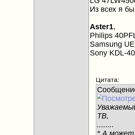
LG 47LW450
Из всех я б
Aster1
,
Philips 40P
Samsung UE
Sony KDL-4
Цитата:
Сообщени
Уважаемый
ТВ,
........
* А может