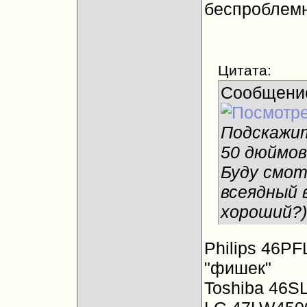
беспроблемн
Цитата:
Сообщени
Подскажит
50 дюймов,
Буду смот
всеядный 
хороший?)
Philips 46PF
"фишек"
Toshiba 46S