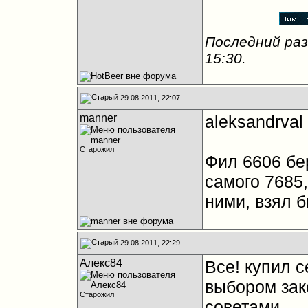
Последний раз
15:30
.
29.08.2011, 22:07
manner
aleksandrval
Старожил
Фил 6606 бе
самого 7685
ними, взял б
29.08.2011, 22:29
Алекс84
Все! купил с
выбором зак
Старожил
советами.