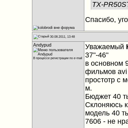
TX-PR50ST
Спасибо, уг
30.08.2011, 13:48
Andypud
Уважаемый
37"-46"
В процессе регистрации по e-mail
в основном 
фильмов avi
простотр с 
м.
Бюджет 40 ты
Склоняюсь к
модель 40 ты
7606 - не нр