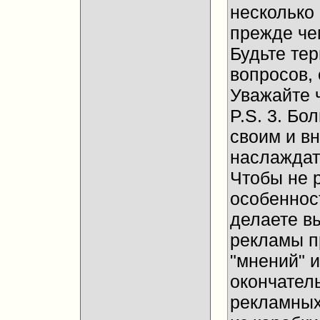
несколько
прежде че
Будьте те
вопросов, 
Уважайте 
P.S. 3. Бо
своим и в
наслаждат
Чтобы не 
особенност
делаете в
рекламы п
"мнений" и
окончател
рекламных