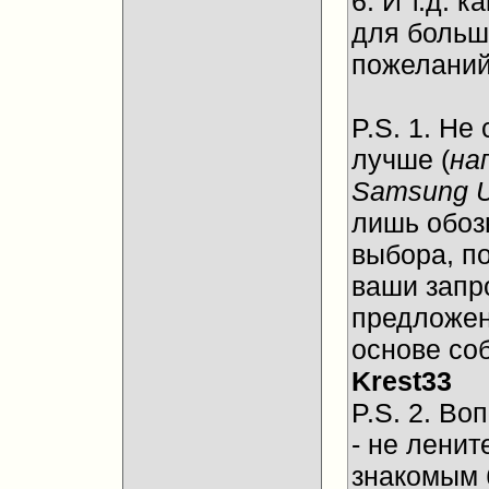
6. И т.д.
для больш
пожеланий
P.S. 1. Не
лучше (
на
Samsung 
лишь обоз
выбора, п
ваши запр
предложен
основе со
Krest33
P.S. 2. Во
- не ленит
знакомым 