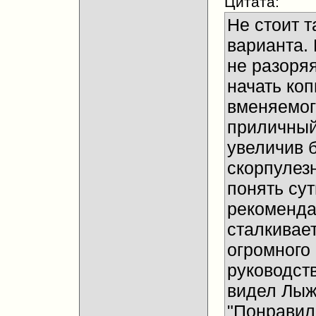
Цитата:
Не стоит т
варианта.
не разоряя
начать коп
вменяемог
приличный
увеличив б
скорпулез
понять су
рекомендац
сталкивае
огромного 
руководст
видел Лыж
"Понравил