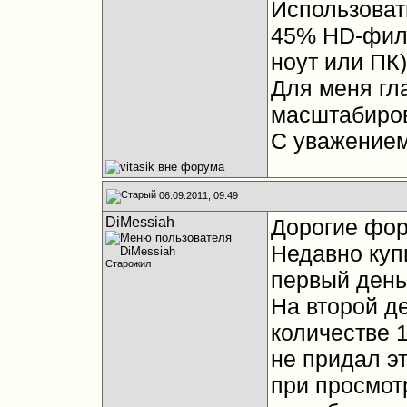
Использоват
45% HD-филь
ноут или ПК)
Для меня гл
масштабиров
С уважение
06.09.2011, 09:49
DiMessiah
Дорогие фор
Недавно купи
Старожил
первый день
На второй д
количестве 1
не придал эт
при просмот