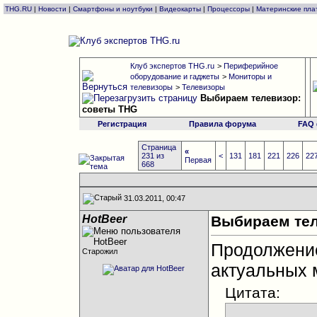
THG.RU
|
Новости
|
Смартфоны и ноутбуки
|
Видеокарты
|
Процессоры
|
Материнские пла
Клуб экспертов THG.ru
>
Периферийное
оборудование и гаджеты
>
Мониторы и
телевизоры
>
Телевизоры
Выбираем телевизор:
советы THG
Регистрация
Правила форума
FAQ
Страница
«
231 из
<
131
181
221
226
22
Первая
668
31.03.2011, 00:47
HotBeer
Выбираем тел
Продолжен
Старожил
актуальных 
Цитата: