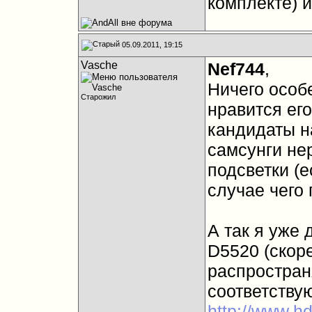
комплекте) и
05.09.2011, 19:15
Vasche
Nef744
,
Ничего особ
Старожил
нравится его
кандидаты н
самсунги не
подсветки (е
случае чего 
А так я уже 
D5520 (скор
распростран
соответству
http://www.hdt