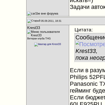
искать=)
Задачи авто
05.09.2011, 18:31
Krest33
Цитата:
Сообщени
Ветеран клуба THG
Krest33,
пока неог
Если в разу
Philips 52P
Panasonic T
гейминг буде
Если бюджет
60LE925RU