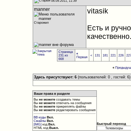
06.09.2011, 11:39
manner
vitasik
Старожил
Есть и ручно
качественно
Страница
«
231 из
<
131
181
221
226
22
Первая
668
«
Предыдущ
Здесь присутствуют: 6
(пользователей: 0 , гостей: 6)
Ваши права в разделе
Вы
не можете
создавать темы
Вы
не можете
отвечать на сообщения
Вы
не можете
прикреплять файлы
Вы
не можете
редактировать сообщения
BB коды
Вкл.
Смайлы
Вкл.
Быстрый переход
[IMG]
код
Вкл.
HTML код
Выкл.