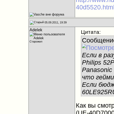
40d5520.htm
05.09.2011, 19:39
Adelek
Цитата:
Сообщени
Старожил
Если в ра
Philips 5
Panasonic
что гейми
Если бюдж
60LE925R
Как вы смот
(UE-40D7000