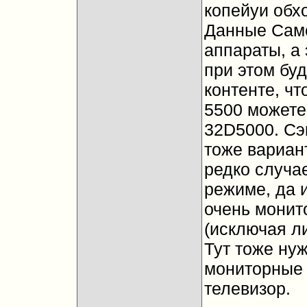
копейуи обх
Данные Самс
аппараты, а
при этом бу
контенте, чт
5500 можете
32D5000. Сэ
тоже вариант
редко случа
режиме, да 
очень монит
(исключая л
Тут тоже ну
мониторные 
телевизор.