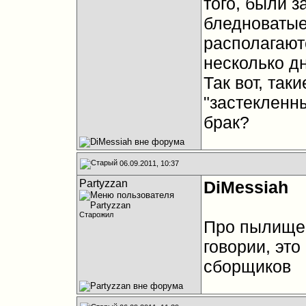
того, были 
бледноватые
располагаютс
несколько д
Так вот, так
"застекленн
брак?
06.09.2011, 10:37
Partyzzan
DiMessiah
Старожил
Про пылище 
говории, это
сборщиков