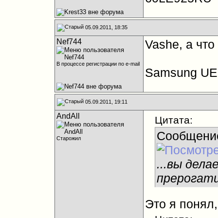
05.09.2011, 18:35
Nef744
Vashe, а что
В процессе регистрации по e-mail
Samsung UE
05.09.2011, 19:11
AndAll
Цитата:
Сообщени
Старожил
...вы дела
прерогати
Это я понял,