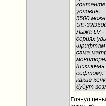
контенте,
условие.
5500 може
UE-32D500
Лыжа LV -
сериях ув
шрифтам в
сама матр
мониторна
(исключая
софтом). 
какие кон
будут воз
Глянул цены