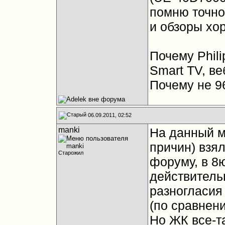
помню точно
и обзоры хо
Почему Phil
Smart TV, веб
Почему не 9
06.09.2011, 02:52
manki
На данный м
причин) взял
Старожил
форуму, в 8
действитель
разногласия
(по сравнени
Но ЖК все-та