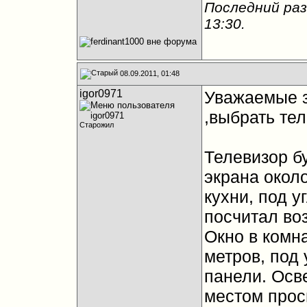
Последний раз
13:30
.
08.09.2011, 01:48
igor0971
Уважаемые з
,выбрать тел
Старожил
Телевизор бу
экрана около
кухни, под у
посчитал во
Окно в комна
метров, под 
панели. Осв
местом прос