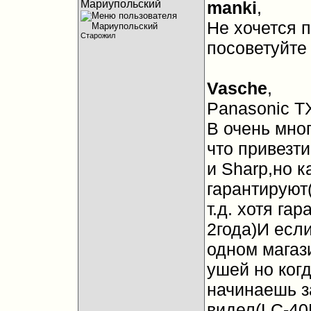
Мариупольский
manki
,
Не хочется 
Старожил
посоветуйте
Vasche
,
Panasonic T
В очень мно
что привезти
и Sharp,но 
гарантируют(
т.д. хотя га
2года)И если
одном магаз
ушей но когд
начинаешь з
видел(LC-40