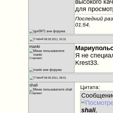
высокого кач
для просмот
Последний раз
01:54
.
08.09.2011, 03:31
manki
Мариуполь
Я не специа
Старожил
Krest33.
08.09.2011, 08:01
shali
Цитата:
Старожил
Сообщени
shali
,