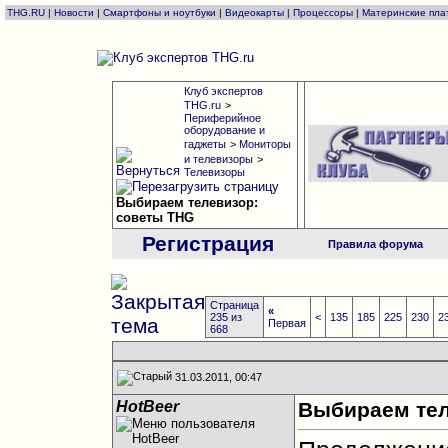
THG.RU
|
Новости
|
Смартфоны и ноутбуки
|
Видеокарты
|
Процессоры
|
Материнские пла
Клуб экспертов
THG.ru
>
Периферийное
оборудование и
гаджеты
>
Мониторы
и телевизоры
>
Телевизоры
Выбираем телевизор:
советы THG
Регистрация
Правила форума
Страница
«
235 из
<
135
185
225
230
2
Первая
668
31.03.2011, 00:47
HotBeer
Выбираем тел