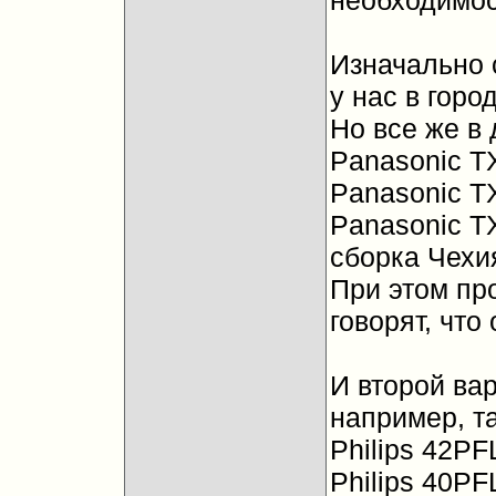
необходимос
Изначально 
у нас в горо
Но все же в 
Panasonic T
Panasonic TX
Panasonic TX
сборка Чехи
При этом пр
говорят, что
И второй ва
например, т
Philips 42PF
Philips 40PF