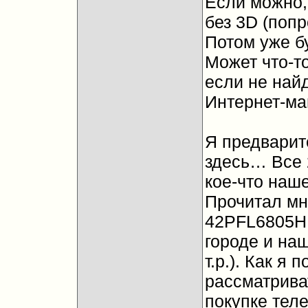
Если можно,
без 3D (попр
Потом уже бу
Может что-т
если не най
Интернет-маг
Я предварит
здесь… Все 
кое-что наш
Прочитал мно
42PFL6805H,
городе и наш
т.р.). Как я
рассматрива
покупке теле