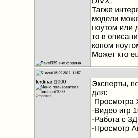
DIVX.
Тагже интер
модели може
ноутом или д
то в описан
копом ноутом
Может кто ещ
08.09.2011, 11:57
ferdinant1000
Эксперты, п
для:
Старожил
-Просмотра 
-Видео игр 
-Работа с 3
-Просмотр А