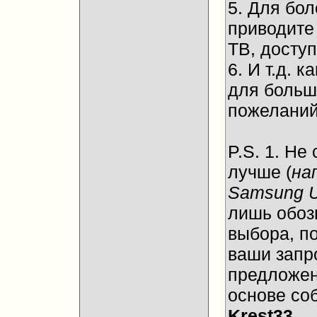
5. Для бол
приводите
ТВ, досту
6. И т.д.
для больш
пожеланий
P.S. 1. Не
лучше (
на
Samsung 
лишь обоз
выбора, п
ваши запр
предложен
основе со
Krest33