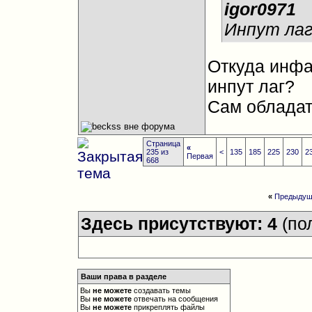
igor0971
Инпут лаг
Откуда инфа
инпут лаг?
Сам обладат
Страница
«
235 из
<
135
185
225
230
2
Первая
668
«
Предыдущ
Здесь присутствуют: 4
(по
Ваши права в разделе
Вы
не можете
создавать темы
Вы
не можете
отвечать на сообщения
Вы
не можете
прикреплять файлы