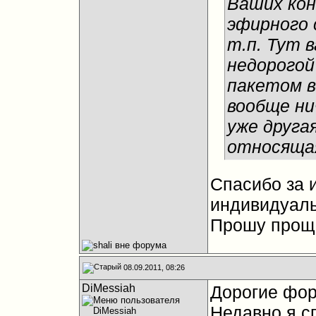
Ваших кон
эфирного 
т.п. Тут 
недорогой
пакетом в
вообще ни
уже друга
относящая
Спасибо за 
индивидуаль
Прошу проще
08.09.2011, 08:26
DiMessiah
Дорогие фор
Недавно я с