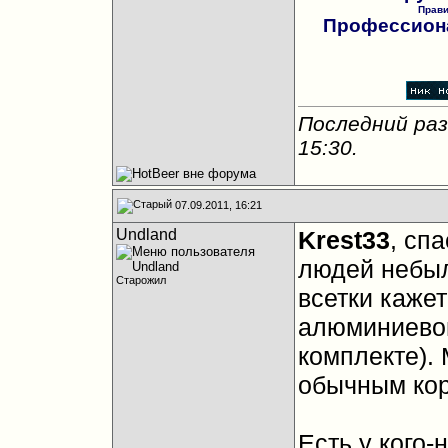
Прав
Профессиона
Последний раз
15:30
.
07.09.2011, 16:21
Undland
Krest33
, сп
людей небыл
Старожил
всетки каже
алюминиевог
комплекте).
обычным ко
Есть у кого