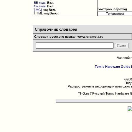
BB коды
Вкл.
Смайлы
Вкл.
Быстрый переход
[IMG]
код
Вкл.
HTML код
Выкл.
Справочник словарей
Словари русского языка - www.gramota.ru
Часовой 
Tom's Hardware Guide 
©200
Подд
Распространение информации возможно т
THG.ru ("Русский Tom's Hardware 