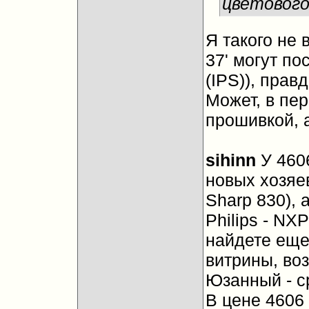
цветового
Я такого не 
37' могут по
(IPS)), прав
Может, в пе
прошивкой, а
sihinn
У 4606
новых хозяе
Sharp 830),
Philips - NX
найдете еще
витрины, во
Юзанный - с
В цене 4606 