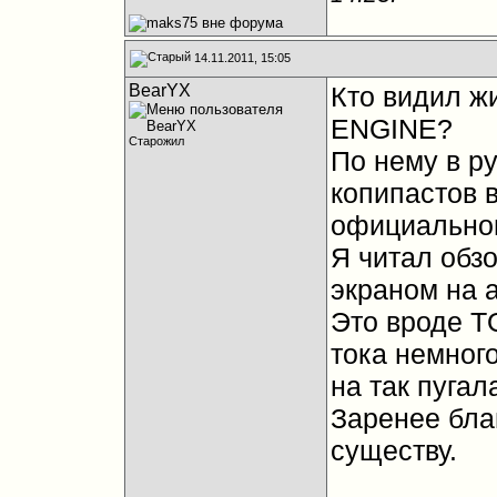
14.11.2011, 15:05
BearYX
Кто видил 
ENGINE?
Старожил
По нему в р
копипастов в
официальног
Я читал обз
экраном на а
Это вроде 
тока немног
на так пугал
Заренее бла
существу.