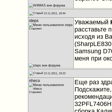
13.11.2011, 18:44
steps
Уважаемый
K
расставьте п
Старожил
исходя из В
(SharpLE830,
Samsung D70
меня при ок
13.11.2011, 19:23
nheco
Еще раз здр
Подскажите, 
Старожил
рекомендаци
32PFL7406H.
сборка Кали