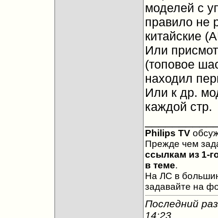
моделей с у
правило не 
китайские (
Или присмот
(топовое шас
находил перв
Или к др. м
каждой стр.
__________
Philips TV
обсу
Прежде чем зад
ссылкам из 1-г
в теме
.
На ЛС в большин
задавайте на ф
Последний раз
14:23
.