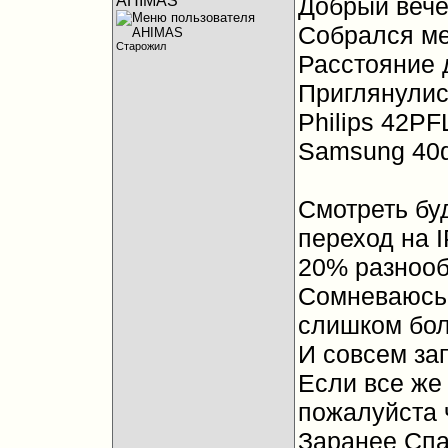
AHIMAS
Добрый вече
Собрался ме
Старожил
Расстояние д
Приглянулис
Philips 42PF
Samsung 40
Смотреть бу
переход на I
20% разнооб
Сомневаюсь 
слишком бо
И совсем за
Если все же 
пожалуйста ч
Заранее Спа