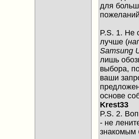
для больш
пожеланий
P.S. 1. Не
лучше (
на
Samsung 
лишь обоз
выбора, п
ваши запр
предложен
основе со
Krest33
P.S. 2. Во
- не ленит
знакомым 