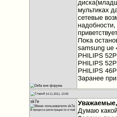
диска(младш
мультиках д
сетевые возм
надобности, 
приветствует
Пока остано
samsung ue 
PHILIPS 52
PHILIPS 52
PHILIPS 46
Заранее при
14.11.2011, 13:05
sk7e
Уважаемые,
Думаю какой
В процессе регистрации по e-mail