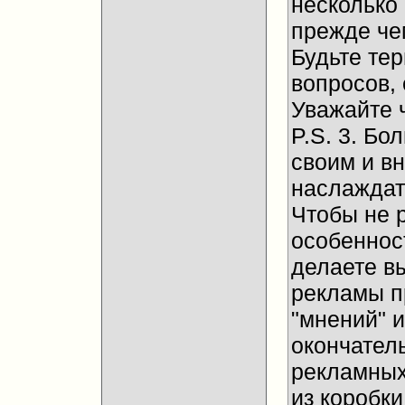
несколько
прежде че
Будьте те
вопросов, 
Уважайте 
P.S. 3. Бо
своим и в
наслаждат
Чтобы не 
особенност
делаете в
рекламы п
"мнений" и
окончател
рекламных
из коробки