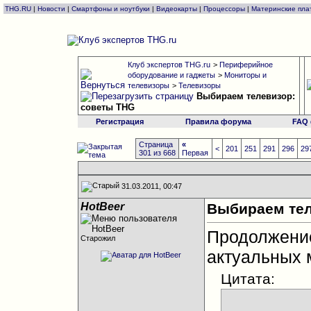
THG.RU
|
Новости
|
Смартфоны и ноутбуки
|
Видеокарты
|
Процессоры
|
Материнские пла
Клуб экспертов THG.ru
>
Периферийное
оборудование и гаджеты
>
Мониторы и
телевизоры
>
Телевизоры
Выбираем телевизор:
советы THG
Регистрация
Правила форума
FAQ
Страница
«
<
201
251
291
296
29
301 из 668
Первая
31.03.2011, 00:47
HotBeer
Выбираем тел
Продолжен
Старожил
актуальных 
Цитата: