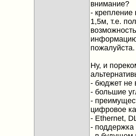
внимание?
- крепление
1,5м, т.е. п
возможность 
информацию 
пожалуйста.
Ну, и порек
альтернатив
- бюджет не 
- большие у
- преимущес
цифровое к
- Ethernet, 
- поддержка
- в будущем