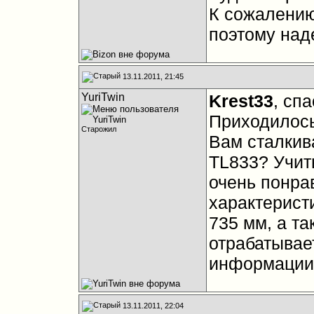
К сожалению
поэтому над
13.11.2011, 21:45
YuriTwin
Krest33
, сп
Приходилос
Старожил
Вам сталкив
TL833? Учит
очень понра
характерист
735 мм, а та
отрабатывае
информации 
13.11.2011, 22:04