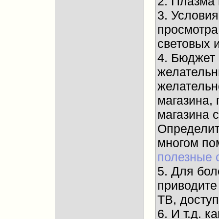
2. Плазма
3. Услови
просмотра
световых и
4. Бюджет
желательны
желательн
магазина, 
магазина 
Определит
многом п
полезные 
5. Для бол
приводите
ТВ, досту
6. И т.д.