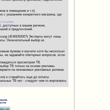
ков в помещении и т.п).
о с указанием конкретного магазина, где
е ссылки
.
В, доступных в вашем регионе.
ланий и предпочтений.
amsung UE40D5000?
) Эксперты могут лишь
осы. Окончательный выбор из
акомым буквам и изучите хотя бы несколько
ы, не задавайте повторных вопросов, если
слаждаться просмотром ТВ.
 выбор ТВ только на основе рекламы
ыбираете на незнакомых рекламных роликах
еля) и старайтесь еще до оплаты
еальных ТВ нет - следует чем-то жертвовать
форума
русов