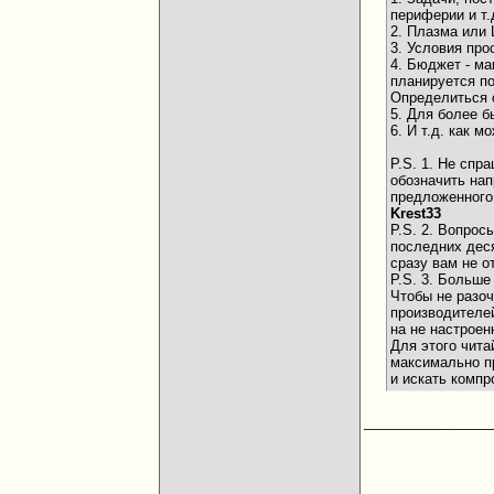
периферии и т.д
2. Плазма или 
3. Условия про
4. Бюджет - ма
планируется по
Определиться 
5. Для более б
6. И т.д. как
P.S. 1. Не спр
обозначить на
предложенного
Krest33
P.S. 2. Вопрос
последних деся
сразу вам не о
P.S. 3. Больш
Чтобы не разоч
производителей
на не настроен
Для этого чита
максимально пр
и искать комп
________________