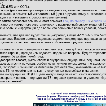
.).
LCD (LED или CCFL).
смотра (расстояние просмотра, освещенность, наличие световых источни
ксимально возможный и желательный (цены в рублях или у.е., желательн
купка или магазина с сопоставимыми ценами).
с этими вопросами вам во многом поможет
FAQ по выбору ТВ
и
полезны
ыстрого и конкретного ответа приводите расширенный список моделей Т
 можно больше информации для большего понимания ваших условий, поже
ашивайте, что для вас будет лучше (
например, Philips 42PFL6605 или S
правление Вашего выбора, подобрав модели, подходящие под ваши запр
 делаете только вы сами на основе собственных предпочтений.
ы и ответы часто повторяются - не ленитесь, пользуйтесь поиском по зн
тков страниц, прежде чем задавать подобные вопросы. Будьте терпелив
тветили. Уважайте чужой труд.
е доверяйте глазам, рукам своим и внутренним ощущениям, ведь вам на
аровываться и не узнать особенности покупки только дома - не делаете
, "обзоров" и "мнений" из Интернета (включая мои), окончательно не в
ных ТВ из коробки или на кем-то скрученных настройках в магазине.
йте инструкции на ТВ (PDF для каждой модели на оф. сайте производит
оверить и понять - подходит ли ТВ под ваши требования и условия. Ид
ромиссы.
maks75
__
Круговой Тест-Пилот.Модернизация ПК
Правила форума
|
Руководство форума
|
Техподдержка 
Профессиональная бесплатная помощь в лечении от ви
Мой блог на D2.ru