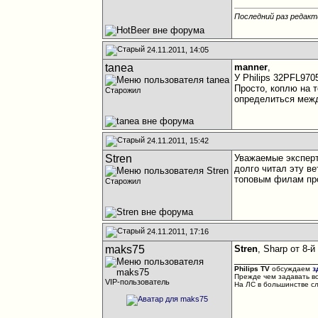
Последний раз редакт
24.11.2011, 14:05
tanea
manner
,
У Philips 32PFL970
Просто, коплю на 
Старожил
определиться меж
24.11.2011, 15:42
Stren
Уважаемые экспер
долго читал эту ве
топовым филам про
Старожил
24.11.2011, 17:16
maks75
Stren
, Sharp от 8-
________________
Philips TV
обсуждаем
з
Прежде чем задавать в
VIP-пользователь
На ЛС в большинстве с