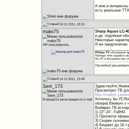
А мне и интересны
есть реальные ТТХ
24.11.2011, 18:15
maks75
Sharp Aquos LC-4
и др. подобные обз
Некоторые характе
Я же предпочитаю 
VIP-пользователь
________________
Philips TV
обсуждаем
з
Прежде чем задавать в
На ЛС в большинстве с
Последний раз редакт
24.11.2011, 23:40
Sem_173
Здраствуйте,Уваж
Присмотрел ТВ для
http://market.yande
Хотелось бы УСЛЫ
В процессе регистрации по e-mail
обзора) Вживую у н
Выбирал ТВ исход
1) 22"-24", FullHD.
2) Просмотр эфира
3) Скорее склоняюс
4) Бюджет до 16 т.