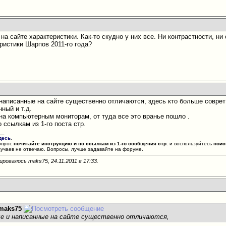
на сайте характеристики. Как-то скудно у них все. Ни контрастности, ни 
ристики Шарпов 2011-го года?
 написанные на сайте существенно отличаются, здесь кто больше совре
нный и т.д.
на компьютерным мониторам, от туда все это вранье пошло
.
 ссылкам из 1-го поста стр.
__
десь
.
опрос
почитайте инструкцию и по ссылкам из 1-го сообщения стр.
и воспользуйтесь
поис
лучаев не отвечаю. Вопросы, лучше задавайте на форуме.
ировалось maks75, 24.11.2011 в
17:33
.
maks75
ые и написанные на сайте существенно отличаются,