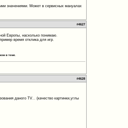
ьными значениями. Может в сервисных мануалах
#
4627
адной Европы, насколько понимаю.
ример время отклика для игр.
ком в теме
.
#
4628
ия даного TV... (качество картинки,углы