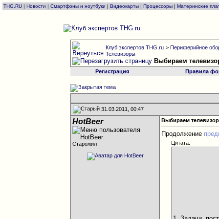
THG.RU
|
Новости
|
Смартфоны и ноутбуки
|
Видеокарты
|
Процессоры
|
Материнские пла
Клуб экспертов THG.ru
>
Периферийное обо
Телевизоры
Выбираем телевизо
Регистрация
Правила фо
31.03.2011, 00:47
HotBeer
Выбираем телевизор
Продолжение
пред
Цитата:
Старожил
1. Задачи, по