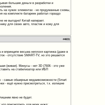
дывая большие деньги в разработки и
коления.
сть на чужих элементах - но продуманные схемы,
ня на комплекте батареек работал гораздо
че не выгодно! Китай напирает.
ику для своих авто, пластик и кожу для
#
4631
 и впринципе весьма неплохя картинка (даже в
аток - отсутствие SMART-TV, но это решается
ая (живая). Минусы - нет 3D (7606 - это уже
 ставить на стабилизатор или ИБП
х - самые обширные медаивозможности (Smart
нки - ещё нужно присмотреться, т.к. излишне
лишним явно не будет.
 что присмотреть для моих нужд: