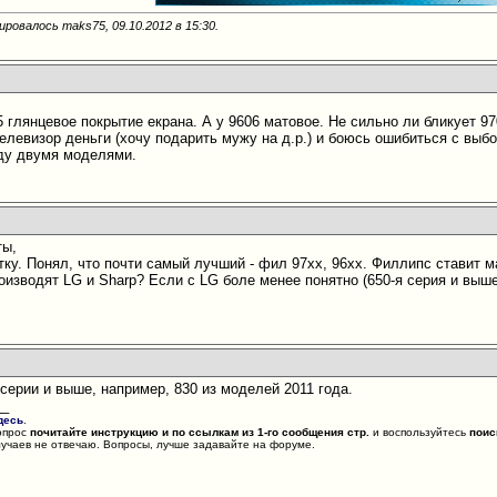
ировалось maks75, 09.10.2012 в
15:30
.
5 глянцевое покрытие екрана. А у 9606 матовое. Не сильно ли бликует 9
телевизор деньги (хочу подарить мужу на д.р.) и боюсь ошибиться с выб
ду двумя моделями.
ты,
тку. Понял, что почти самый лучший - фил 97хх, 96xx. Филлипс ставит м
изводят LG и Sharp? Если с LG боле менее понятно (650-я серия и выше
й серии и выше, например, 830 из моделей 2011 года.
__
десь
.
опрос
почитайте инструкцию и по ссылкам из 1-го сообщения стр.
и воспользуйтесь
поис
лучаев не отвечаю. Вопросы, лучше задавайте на форуме.