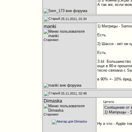
5) В комнату,игры 
А так же, если мо
25.11.2011, 01:34
manki
1) Матрицы - Samsu
Есть.
Старожил
2) Шасси - нет ни 
Есть.
З.Ы. Большинство 
еще в 90-е прошлог
тесно связана с S
в 90% +- 10% бред
25.11.2011, 02:48
Dimaska
Цитата:
Сообщение от
1) Матрицы - 
Старожил
Ну и что - Apple т