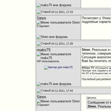
24.11.2011, 17:19
Stren
Посмотрел у Sharp 
подробные характе
Старожил
24.11.2011, 17:28
maks75
Stren
, Реальные и
типичное, соверше
Ситуация аналогич
Вам бы почитать по
VIP-пользователь
________________
Philips TV
обсуждаем
з
Прежде чем задавать в
На ЛС в большинстве с
Последний раз редакт
24.11.2011, 17:44
Stren
Цитата:
Сообщение от
Старожил
Stren
, Реальн