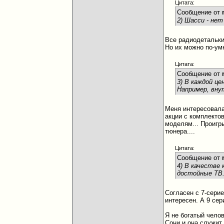
Цитата:
Сообщение от
2) Шасси - не
Все радиодетальки
Но их можно по-ум
Цитата:
Сообщение от
3) В каждой ц
Например, внут
Меня интересовала 
акции с комплектов
моделям... Проигры
тюнера....
Цитата:
Сообщение от
4) В качестве
достойные ТВ
Согласен с 7-серие
интересен. А 9 сер
Я не богатый челов
Сони и она служит