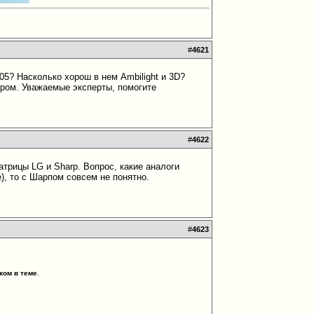
#
4621
705? Насколько хорош в нем Ambilight и 3D?
ором. Уважаемые эксперты, помогите
#
4622
атрицы LG и Sharp. Вопрос, какие аналоги
), то с Шарпом совсем не понятно.
#
4623
ком в теме
.