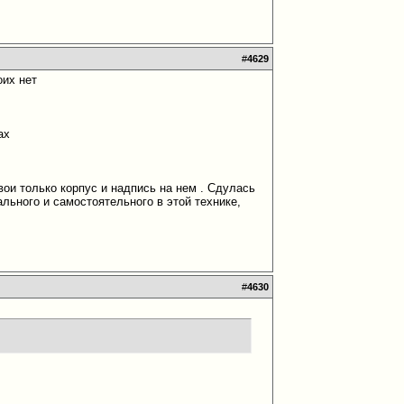
#
4629
оих нет
ах
вои только корпус и надпись на нем . Сдулась
ального и самостоятельного в этой технике,
#
4630