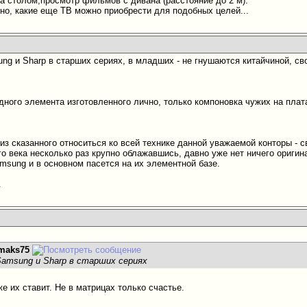
за столом,просмотр фильмов с дивана (расстояние до 2 м).
жно, какие еще ТВ можно приобрести для подобных целей...
ng и Sharp в старших сериях, в младших - не гнушаются китайчиной, св
одного элемента изготовленного лично, только компоновка чужих на плат
из сказанного относиться ко всей технике данной уважаемой конторы - с
о века несколько раз крупно облажавшись, давно уже нет ничего оригин
amsung и в основном пасется на их элементной базе.
.
maks75
Samsung и Sharp в старших сериях
оже их ставит. Не в матрицах только счастье.