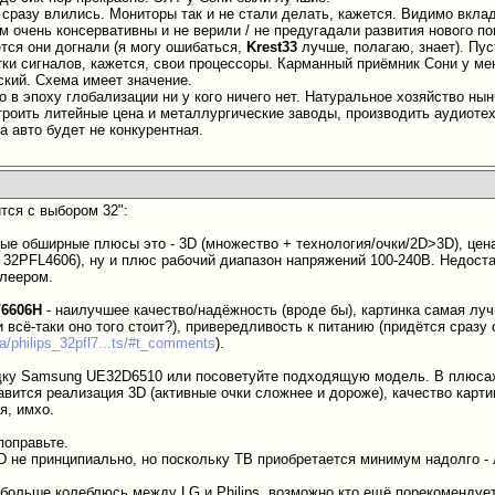
 сразу влились. Мониторы так и не стали делать, кажется. Видимо вкла
м очень консервативны и не верили / не предугадали развития нового по
ется они догнали (я могу ошибаться,
Krest33
лучше, полагаю, знает). Пу
тки сигналов, кажется, свои процессоры. Карманный приёмник Сони у ме
ский. Схема имеет значение.
 в эпоху глобализации ни у кого ничего нет. Натуральное хозяйство нын
роить литейные цена и металлургические заводы, производить аудиотехн
на авто будет не конкурентная.
тся с выбором 32":
ые обширные плюсы это - 3D (множество + технология/очки/2D>3D), цена
s 32PFL4606), ну и плюс рабочий диапазон напряжений 100-240В. Недост
леером.
/6606H
- наилучшее качество/надёжность (вроде бы), картинка самая лучш
 всё-таки оно того стоит?), привередливость к питанию (придётся сразу
ua/philips_32pfl7...ts/#t_comments
).
дку Samsung UE32D6510 или посоветуйте подходящую модель. В плюса
авится реализация 3D (активные очки сложнее и дороже), качество карти
я, имхо.
поправьте.
D не принципиально, но поскольку ТВ приобретается минимум надолго - 
больше колеблюсь между LG и Philips, возможно кто ещё порекомендует