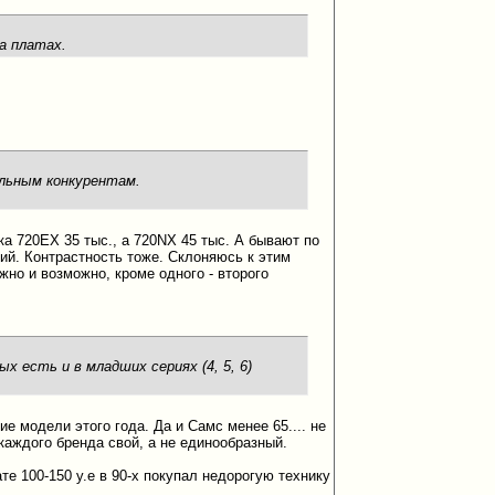
на платах.
альным конкурентам.
ка 720EX 35 тыс., а 720NX 45 тыс. А бывают по
ший. Контрастность тоже. Склоняюсь к этим
жно и возможно, кроме одного - второго
х есть и в младших сериях (4, 5, 6)
е модели этого года. Да и Самс менее 65.... не
 каждого бренда свой, а не единообразный.
те 100-150 у.е в 90-х покупал недорогую технику