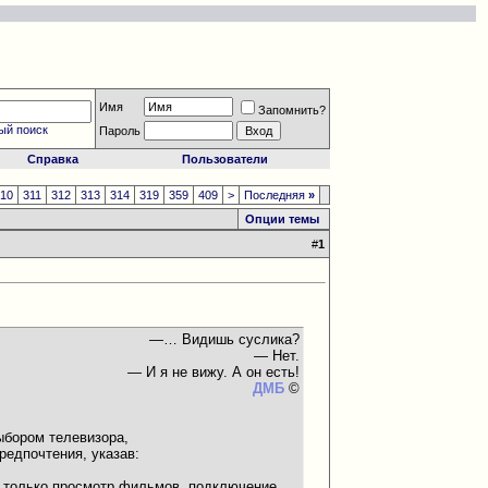
Имя
Запомнить?
ый поиск
Пароль
Справка
Пользователи
310
311
312
313
314
319
359
409
>
Последняя
»
Опции темы
#
1
—… Видишь суслика?
— Нет.
— И я не вижу. А он есть!
ДМБ
©
ыбором телевизора,
редпочтения, указав:
ли только просмотр фильмов, подключение