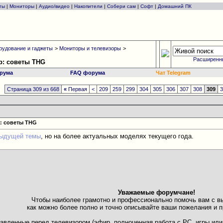
ты
|
Мониторы
|
Аудио/видео
|
Накопители
|
Собери сам
|
Софт
|
Домашний ПК
рудование и гаджеты
>
Мониторы и телевизоры
>
Расширенн
р: советы THG
рума
FAQ форума
Чат Telegram
Страница 309 из 668
«
Первая
<
209
259
299
304
305
306
307
308
309
: советы THG
ыдущей темы
, но на более актуальных моделях текущего года.
Уважаемые форумчане!
Чтобы наиболее грамотно и профессионально помочь вам с в
как можно более полно и точно описывайте ваши пожелания и п
ставленные перед телевизором (эфир, полноценная работа с PC, игры и