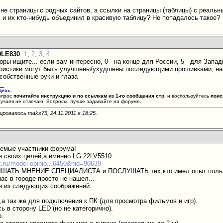
 не страницы с родных сайтов, а ссылки на страницы (таблицы) с реал
 и их кто-нибудь объединил в красивую таблицу? Не попадалось такое?
0LE830
:
1
,
2
,
3
,
4
оры ищите... если вам интересно, 0 - на конце для России, 5 - для Зап
ристики могут быть улучшены/ухудшены последующими прошивками, нап
собственные руки и глаза
__
десь
.
опрос
почитайте инструкцию и по ссылкам из 1-го сообщения стр.
и воспользуйтесь
поис
лучаев не отвечаю. Вопросы, лучше задавайте на форуме.
ировалось maks75, 24.11.2011 в
18:25
.
аемые участники форума!
 своих целей,а именно LG 22LV5510
x.ru/model-opinio...6450&hid=90639
ШАТЬ МНЕНИЕ СПЕЦИАЛИСТА и ПОСЛУШАТЬ тех,кто имел опыт пользован
ас в городе просто не нашел...
я из следующих соображений:
,а так же для подключения к ПК (для просмотра фильмов и игр).
ь в сторону LED (но не категорично).
р.