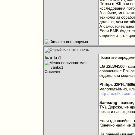
Потом в ЖК они не
исследования пото
А сейчас, мне каж
технологии обрабо
дольше, чем китай
А самостоятельного
Если БМВ будет ст
сидений и т.п. - це
25.11.2011, 06:34
Ivanko1
Помогите определи
LG 32LW4500
- сам
сравнении с Philip
Старожил
отдельным медиап
Philips 32PFL4606
малоподъёмно, или
http://rozetka.com.
Samsung
- навски
TV). Дороже, не нр
яркая и насыщенна
Если где ошибся - 
Конечно наличие 3
На данный момент 