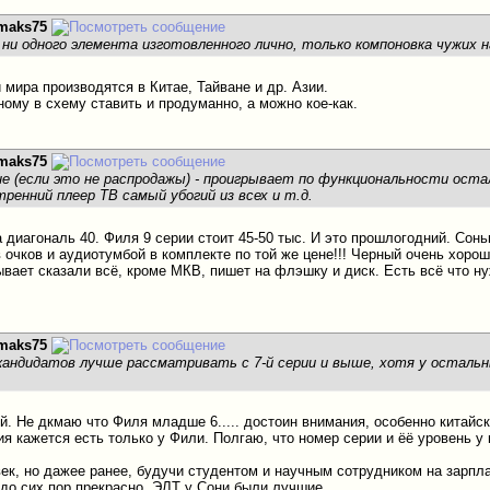
maks75
т ни одного элемента изготовленного лично, только компоновка чужих 
 мира производятся в Китае, Тайване и др. Азии.
ному в схему ставить и продуманно, а можно кое-как.
maks75
ене (если это не распродажы) - проигрывает по функциональности ост
ренний плеер ТВ самый убогий из всех и т.д.
диагональ 40. Филя 9 серии стоит 45-50 тыс. И это прошлогодний. Сонь
 очков и аудиотумбой в комплекте по той же цене!!! Черный очень хоро
вает сказали всё, кроме МКВ, пишет на флэшку и диск. Есть всё что ну
maks75
 кандидатов лучше рассматривать с 7-й серии и выше, хотя у остальны
.
й. Не дкмаю что Филя младше 6..... достоин внимания, особенно китайски
ия кажется есть только у Фили. Полгаю, что номер серии и ёё уровень у
ек, но дажее ранее, будучи студентом и научным сотрудником на зарпла
 до сих пор прекрасно. ЭЛТ у Сони были лучшие.