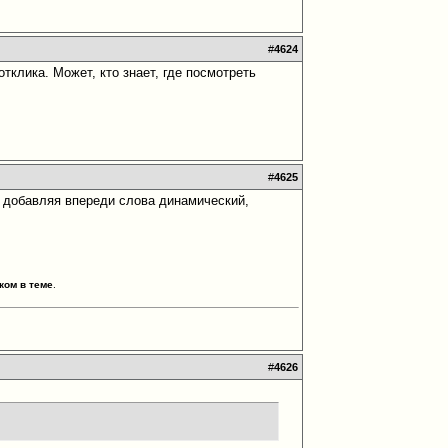
#
4624
отклика. Может, кто знает, где посмотреть
#
4625
т добавляя впереди слова динамический,
ком в теме
.
#
4626