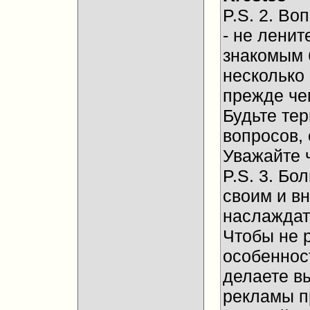
P.S. 2. Во
- не ленит
знакомым 
несколько
прежде че
Будьте те
вопросов, 
Уважайте 
P.S. 3. Бо
своим и в
наслаждат
Чтобы не 
особенност
делаете в
рекламы п