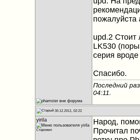
upd. На пре
рекомендаци
пожалуйста 
upd.2 Стоит 
LK530 (поры
серия вроде
Спасибо.
Последний раз
04:11
.
30.12.2011, 02:22
yirila
Народ, помо
Прочитал по
Старожил
ветку про Ph