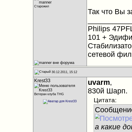
Старожил
Так что Вы 
__________
Philips 47PF
101 + Эдифи
Стабилизато
сетевой фил
30.12.2011, 15:12
Krest33
uvarm
,
830й Шарп.
Ветеран клуба THG
Цитата:
Сообщени
а какие до