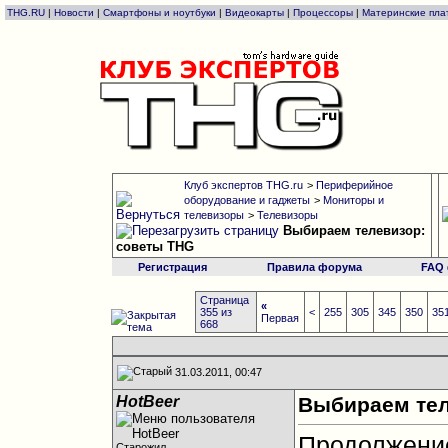
THG.RU
|
Новости
|
Смартфоны и ноутбуки
|
Видеокарты
|
Процессоры
|
Материнские пла
Клуб экспертов THG.ru
>
Периферийное
оборудование и гаджеты
>
Мониторы и
телевизоры
>
Телевизоры
Выбираем телевизор:
советы THG
Регистрация
Правила форума
FAQ
Страница
«
355 из
<
255
305
345
350
35
Первая
668
31.03.2011, 00:47
HotBeer
Выбираем тел
Продолжен
Старожил