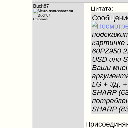
Buch87
Цитата:
Сообщени
Старожил
подскажит
картинке 
60PZ950 2
USD или 
Ваши мнен
аргумента
LG + 3Д, 
SHARP (63
потреблен
SHARP (835
Присоединяю