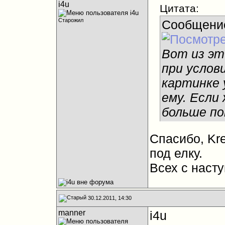
i4u
Цитата:
Старожил
Сообщени
Вот из эт
при услов
картинке 
ему. Если
больше по
Спасибо, Kre
под елку.
Всех с наст
30.12.2011, 14:30
manner
i4u