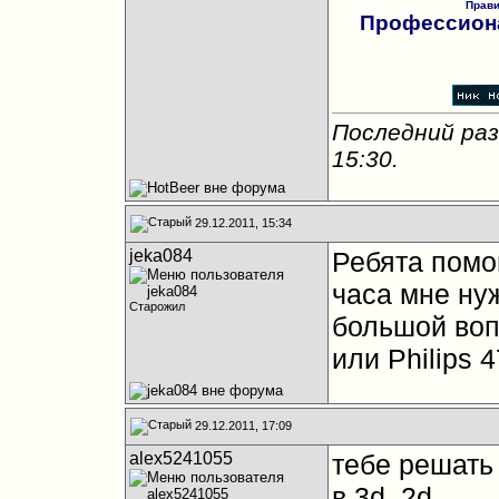
Прав
Профессиона
Последний раз
15:30
.
29.12.2011, 15:34
jeka084
Ребята помог
часа мне нуж
Старожил
большой воп
или Philips 
29.12.2011, 17:09
alex5241055
тебе решать 
в 3d, 2d.