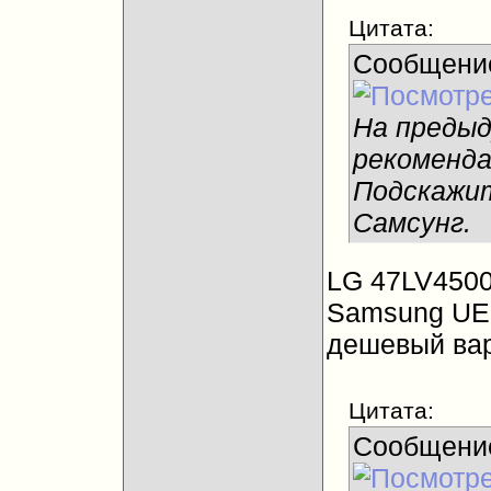
Цитата:
Сообщени
На преды
рекоменда
Подскажит
Самсунг.
LG 47LV450
Samsung UE-
дешевый вар
Цитата:
Сообщени