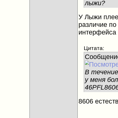
лыжи?
У Лыжи плее
различие по
интерфейса
Цитата:
Сообщени
В течение
у меня бо
46PFL8606
8606 естест