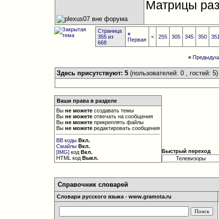
Матрицы раз
Страница
«
355 из
<
255
305
345
350
35
Первая
668
«
Предыдущ
Здесь присутствуют: 5
(пользователей: 0 , гостей: 5)
Ваши права в разделе
Вы
не можете
создавать темы
Вы
не можете
отвечать на сообщения
Вы
не можете
прикреплять файлы
Вы
не можете
редактировать сообщения
BB коды
Вкл.
Смайлы
Вкл.
Быстрый переход
[IMG]
код
Вкл.
HTML код
Выкл.
Справочник словарей
Словари русского языка - www.gramota.ru