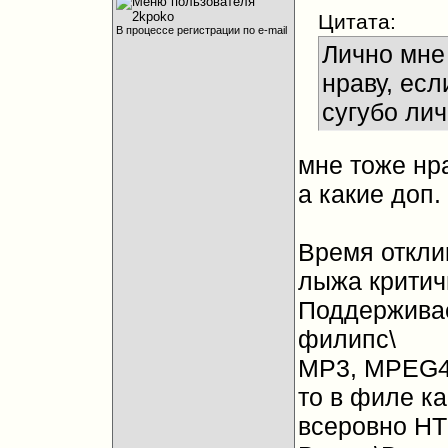
Цитата:
В процессе регистрации по e-mail
Лично мне
нраву, есл
сугубо ли
мне тоже нр
а какие доп.
Время откли
лыжа критич
Поддержива
филипс\
MP3, MPEG4,
то в филе ка
всеровно H