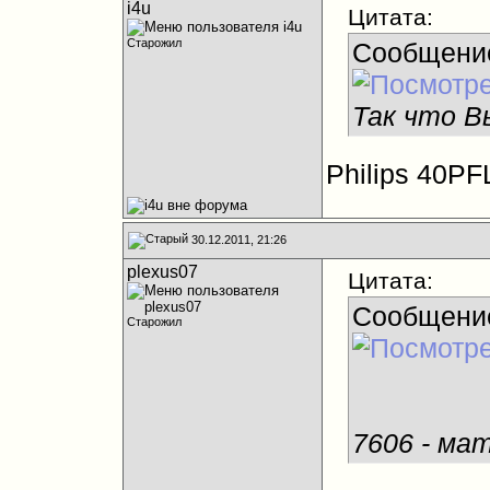
i4u
Цитата:
Старожил
Сообщени
Так что В
Philips 40P
30.12.2011, 21:26
plexus07
Цитата:
Сообщени
Старожил
7606 - ма