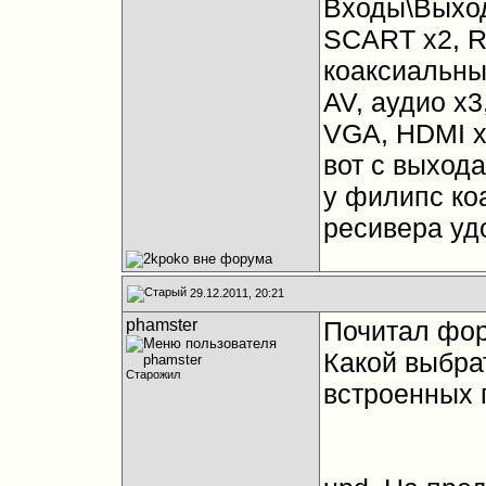
Входы\Выход
SCART x2, R
коаксиальны
AV, аудио x
VGA, HDMI x
вот с выход
у филипс ко
ресивера уд
29.12.2011, 20:21
phamster
Почитал фор
Какой выбрат
Старожил
встроенных 