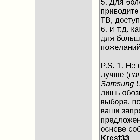
5. Для бол
приводите
ТВ, досту
6. И т.д.
для больш
пожеланий
P.S. 1. Не
лучше (
на
Samsung 
лишь обоз
выбора, п
ваши запр
предложен
основе со
Krest33