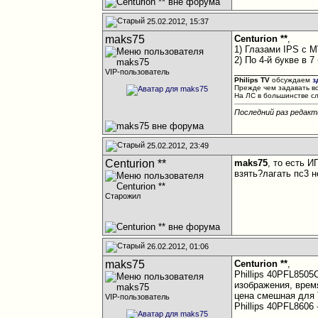
25.02.2012, 15:37
maks75
Centurion **
,
1) Глазами IPS с 
2) По 4-й букве в 
________________
VIP-пользователь
Philips TV
обсуждаем
з
Прежде чем задавать в
На ЛС в большинстве с
Последний раз редакт
25.02.2012, 23:49
Centurion **
maks75
, то есть 
взять?лагать пс3 
Старожил
26.02.2012, 01:06
maks75
Centurion **
,
Phillips 40PFL8505
изображения, время
цена смешная для ТВ
VIP-пользователь
Phillips 40PFL8606 
________________