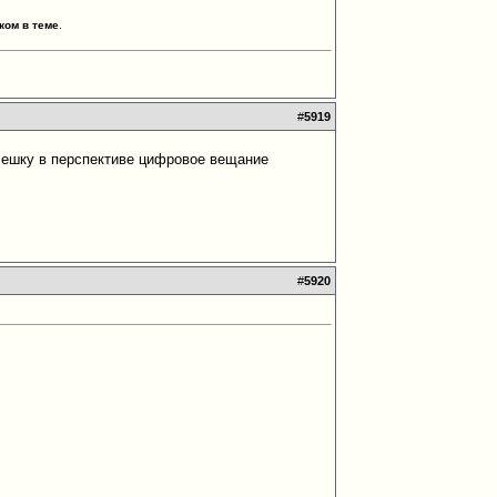
ком в теме
.
#
5919
лешку в перспективе цифровое вещание
#
5920