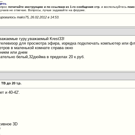
десь
.
опрос
почитайте инструкцию и по ссылкам из 1-го сообщения стр.
и воспользуйтесь
поис
лучаев не отвечаю. Вопросы, лучше задавайте на форуме.
ировалось maks75, 26.02.2012 в
14:53
.
важаемые гуру,уважаемый Krest33!
телевизор для просмотра эфира, изредка подключать компьютер или ф
метров в маленькой комнате справа окно
ением или днем
ательно белый,32дюйма в пределах 20 к.руб.
ТВ до 20 т.р.
т и 40-42'.
сивное 3D
0
1