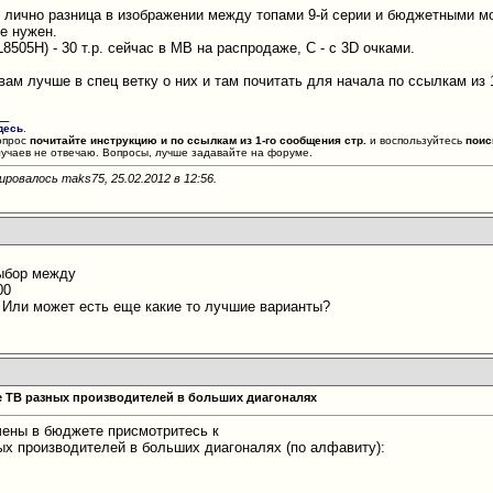
с лично разница в изображении между топами 9-й серии и бюджетными м
не нужен.
505H) - 30 т.р. сейчас в МВ на распродаже, С - с 3D очками.
 вам лучше в спец ветку о них и там почитать для начала по ссылкам из
__
десь
.
опрос
почитайте инструкцию и по ссылкам из 1-го сообщения стр.
и воспользуйтесь
поис
лучаев не отвечаю. Вопросы, лучше задавайте на форуме.
ировалось maks75, 25.02.2012 в
12:56
.
выбор между
00
 Или может есть еще какие то лучшие варианты?
 ТВ разных производителей в больших диагоналях
чены в бюджете присмотритесь к
ых производителей в больших диагоналях (по алфавиту):