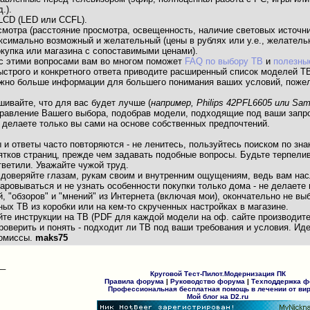
.).
LCD (LED или CCFL).
смотра (расстояние просмотра, освещенность, наличие световых источни
ксимально возможный и желательный (цены в рублях или у.е., желательн
купка или магазина с сопоставимыми ценами).
с этими вопросами вам во многом поможет
FAQ по выбору ТВ
и
полезны
ыстрого и конкретного ответа приводите расширенный список моделей Т
 можно больше информации для большего понимания ваших условий, поже
ашивайте, что для вас будет лучше (
например, Philips 42PFL6605 или S
правление Вашего выбора, подобрав модели, подходящие под ваши запр
 делаете только вы сами на основе собственных предпочтений.
ы и ответы часто повторяются - не ленитесь, пользуйтесь поиском по зн
тков страниц, прежде чем задавать подобные вопросы. Будьте терпелив
тветили. Уважайте чужой труд.
е доверяйте глазам, рукам своим и внутренним ощущениям, ведь вам на
аровываться и не узнать особенности покупки только дома - не делаете
, "обзоров" и "мнений" из Интернета (включая мои), окончательно не в
ных ТВ из коробки или на кем-то скрученных настройках в магазине.
йте инструкции на ТВ (PDF для каждой модели на оф. сайте производит
оверить и понять - подходит ли ТВ под ваши требования и условия. Ид
ромиссы.
maks75
__
Круговой Тест-Пилот.Модернизация ПК
Правила форума
|
Руководство форума
|
Техподдержка 
Профессиональная бесплатная помощь в лечении от ви
Мой блог на D2.ru