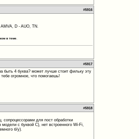
#
5916
, AMVA, D - AUO, TN.
ком в теме
.
#
5917
на быть 4 буква? может лучше стоит фильку эту
 тебе огромное, что помогаешь!
#
5918
ец. сопроцессорами для пост обработки
 модели с буквой С), нет встроенного Wi-Fi,
емного б/у).