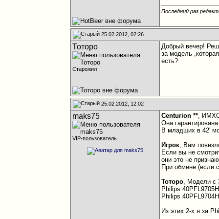
Последний раз редакт
25.02.2012, 02:26
Тоторо
Добрый вечер! Реш
за модель ,котора
есть?
Старожил
25.02.2012, 12:02
maks75
Centurion **
, ИМХО
Она гарантирована
В младших в 42' м
VIP-пользователь
Игрок
, Вам повезл
Если вы не смотрит
они это не признаю
При обмене (если 
Тоторо
, Модели с 
Philips 40PFL9705H 
Philips 40PFL9704H
Из этих 2-х я за Ph