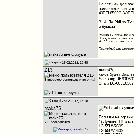
Но есть ли для ва
подсветкой вам и 
40PFL8505С (40PFL8
З.Ы. По Philips TV
и буквам.
________________
Philips TV
обсуждаем
з
Прежде чем задавать в
На ЛС в большинстве с
Последний раз редакт
25.02.2012, 12:58
Z13
maks75
,
каков будет Ваш 
Samsung UE60D80
В процессе регистрации по e-mail
Sharp LC-60LE830?
25.02.2012, 13:46
maks75
Лучшие
Если вы не ограни
1) Лучшие ТВ разн
VIP-пользователь
LG 55LW950S
LG 55LW980S