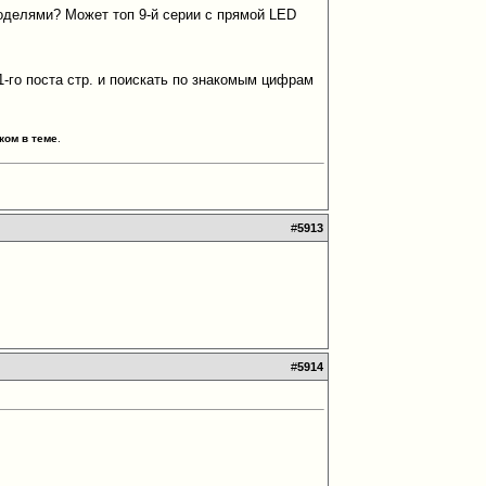
оделями? Может топ 9-й серии с прямой LED
 1-го поста стр. и поискать по знакомым цифрам
ком в теме
.
#
5913
#
5914