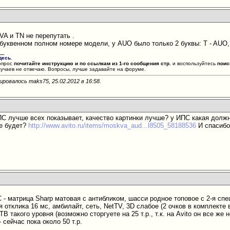
MVA и ТN не перепутать
.
7 буквенном полном номере модели, у AUO было только 2 буквы: T - AUO
__
десь
.
опрос
почитайте инструкцию и по ссылкам из 1-го сообщения стр.
и воспользуйтесь
поис
лучаев не отвечаю. Вопросы, лучше задавайте на форуме.
ировалось maks75, 25.02.2012 в
16:58
.
ИПС лучше всех показывает, качество картинки лучше? у ИПС какая долж
не будет?
http://www.avito.ru/items/moskva_aud...l8505_58188536
И спасибо
С - матрица Sharp матовая с антибликом, шасси родное топовое с 2-я сп
 отклика 16 мс, амбилайт, сеть, NetTV, 3D слабое (2 очков в комплекте в
 такого уровня (возможно сторгуете на 25 т.р., т.к. на Avito он все же н
- сейчас пока около 50 т.р.
__