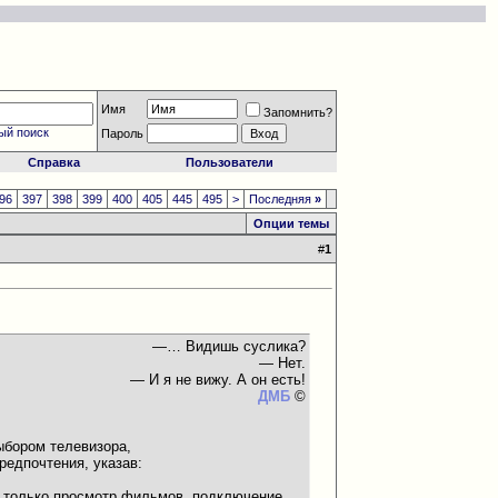
Имя
Запомнить?
ый поиск
Пароль
Справка
Пользователи
96
397
398
399
400
405
445
495
>
Последняя
»
Опции темы
#
1
—… Видишь суслика?
— Нет.
— И я не вижу. А он есть!
ДМБ
©
ыбором телевизора,
редпочтения, указав:
ли только просмотр фильмов, подключение