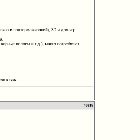
вков и подтормаживаний), 3D и для игр.
а.
 черные полосы и т.д.), много потребляют
ком в теме
.
#
5915