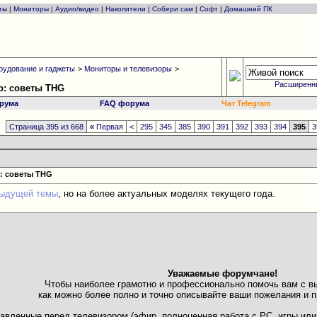
ты
|
Мониторы
|
Аудио/видео
|
Накопители
|
Собери сам
|
Софт
|
Домашний ПК
рудование и гаджеты
>
Мониторы и телевизоры
>
Расширенн
р: советы THG
рума
FAQ форума
Чат Telegram
Страница 395 из 668
«
Первая
<
295
345
385
390
391
392
393
394
395
3
: советы THG
ыдущей темы
, но на более актуальных моделях текущего года.
Уважаемые форумчане!
Чтобы наиболее грамотно и профессионально помочь вам с в
как можно более полно и точно описывайте ваши пожелания и п
ставленные перед телевизором (эфир, полноценная работа с PC, игры и