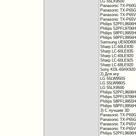
LG 55LX9500
Panasonic TX-P60
Panasonic TX-P65
Panasonic TX-P65
Panasonic TX-P65
Philips 52PFL9606
Philips 52PFL9706
Philips 58PFL9955H
Philips 58PFL9956H
Samsung UE60D80
Sharp LC-60LE830
Sharp LC-60LE835
Sharp LC-60LE920
Sharp LC-60LE925
Sharp LC-68LE920
Sony KDL-65HX920
2) Для игр
LG 55LW950S
LG 55LW980S
LG 55LX9500
Philips 52PFL9606
Philips 52PFL9706
Philips 58PFL9955H
Philips 58PFL9956H
3) С лучшим 3D
Panasonic TX-P60
Panasonic TX-P65
Panasonic TX-P65
Panasonic TX-P65
Philips 52PFL9606