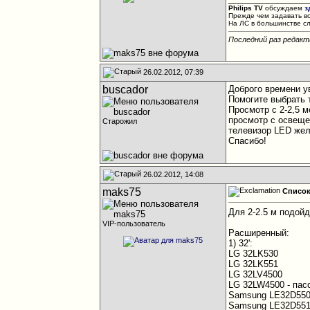
Philips TV
обсуждаем
з
Прежде чем задавать в
На ЛС в большинстве с
Последний раз редакт
26.02.2012, 07:39
buscador
Доброго времени у
Помогите выбрать 
Просмотр с 2-2,5 
просмотр с освещ
Старожил
телевизор LED жел
Спасибо!
26.02.2012, 14:08
maks75
Список 
Для 2-2.5 м подойде
VIP-пользователь
Расширенный:
1) 32':
LG 32LK530
LG 32LK551
LG 32LV4500
LG 32LW4500 - пас
Samsung LE32D55
Samsung LE32D55