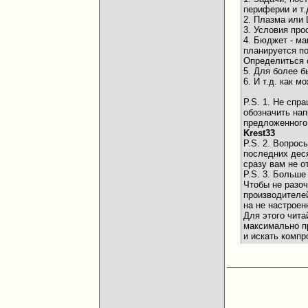
периферии и т.д
2. Плазма или 
3. Условия про
4. Бюджет - ма
планируется по
Определиться 
5. Для более б
6. И т.д. как
P.S. 1. Не спр
обозначить на
предложенного
Krest33
P.S. 2. Вопрос
последних деся
сразу вам не о
P.S. 3. Больш
Чтобы не разоч
производителей
на не настроен
Для этого чита
максимально пр
и искать комп
________________