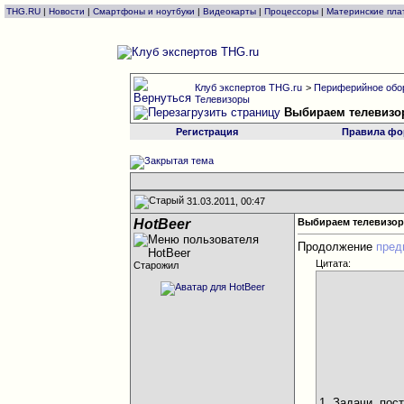
THG.RU
|
Новости
|
Смартфоны и ноутбуки
|
Видеокарты
|
Процессоры
|
Материнские пла
Клуб экспертов THG.ru
>
Периферийное обо
Телевизоры
Выбираем телевизо
Регистрация
Правила фо
31.03.2011, 00:47
HotBeer
Выбираем телевизор
Продолжение
пред
Цитата:
Старожил
1. Задачи, по