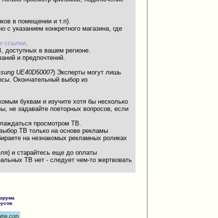
ков в помещении и т.п).
о с указанием конкретного магазина, где
е ссылки
.
В, доступных в вашем регионе.
ланий и предпочтений.
amsung UE40D5000?
) Эксперты могут лишь
осы. Окончательный выбор из
акомым буквам и изучите хотя бы несколько
ы, не задавайте повторных вопросов, если
слаждаться просмотром ТВ.
 выбор ТВ только на основе рекламы
ыбираете на незнакомых рекламных роликах
еля) и старайтесь еще до оплаты
еальных ТВ нет - следует чем-то жертвовать
форума
русов