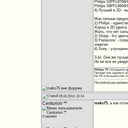
Philips 52PFL9706
Philips 58PFL9956H
4) Лучший в 2D - 
Мои личные предпо
1) Philips - единс
Хорош в 2D (цвета
Жаль, что нет сил
2) Sharp - 4-х цв
3) Panasonic - пла
энергии.
4) Sony - улучшен
З.Ы. Они же лучш
Но не все ее увидя
________________
Philips TV
обсуждаем
з
Прежде чем задавать в
На ЛС в большинстве с
Последний раз редакт
25.02.2012, 15:14
Centurion **
maks75
, а как отл
Старожил