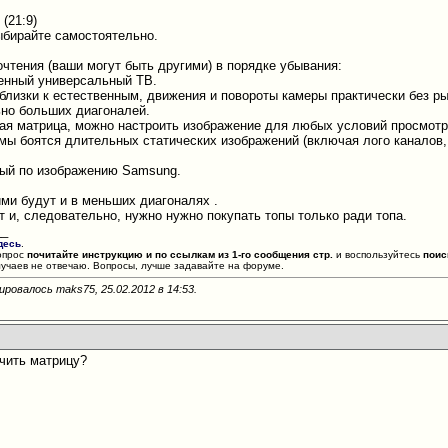
H
 (21:9)
выбирайте самостоятельно.
чтения (ваши могут быть другими) в порядке убывания:
твенный универсальный ТВ.
 близки к естественным, движения и повороты камеры практически без ры
ьно больших диагоналей.
етная матрица, можно настроить изображение для любых условий просмотр
змы боятся длительных статических изображений (включая лого каналов,
ный по изображению Samsung.
ими будут и в меньших диагоналях
.
т и, следовательно, нужно нужно покупать топы только ради топа.
__
десь
.
опрос
почитайте инструкцию и по ссылкам из 1-го сообщения стр.
и воспользуйтесь
поис
лучаев не отвечаю. Вопросы, лучше задавайте на форуме.
ировалось maks75, 25.02.2012 в
14:53
.
ичить матрицу?