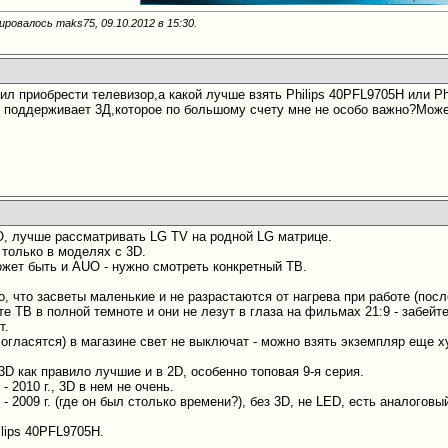
ировалось maks75, 09.10.2012 в
15:30
.
ил приобрести телевизор,а какой лучше взять Philips 40PFL9705H или P
я поддерживает 3Д,которое по большому счету мне не особо важно?Може
, лучше рассматривать LG TV на родной LG матрице.
 только в моделях с 3D.
ожет быть и AUO - нужно смотреть конкретный ТВ.
о, что засветы маленькие и не разрастаются от нагрева при работе (пос
е ТВ в полной темноте и они не лезут в глаза на фильмах 21:9 - забейт
т.
согласятся) в магазине свет не выключат - можно взять экземпляр еще х
3D как правило лучшие и в 2D, особенно топовая 9-я серия.
- 2010 г., 3D в нем не очень.
 - 2009 г. (где он был столько времени?), без 3D, не LED, есть аналогов
ilips 40PFL9705H.