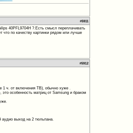
#
5911
hilips 40PFL9704H ?.Есть смысл переплачивать
т что по качеству картинки рядом или лучше
#
5912
ле 1 ч. от включения ТВ), обычно хуже
.
е, это особенность матриц от Samsung и браком
уже.
ый аудио выход на 2 тюльпана.