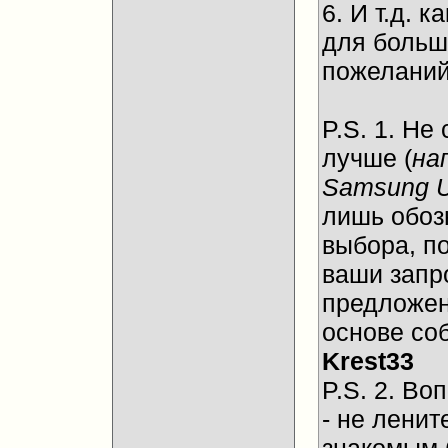
6. И т.д.
для больш
пожеланий
P.S. 1. Не
лучше (
на
Samsung 
лишь обоз
выбора, п
ваши запр
предложен
основе со
Krest33
P.S. 2. Во
- не ленит