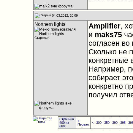
04.03.2012, 20:09
Northern lights
Amplifier
, х
и
maks75
час
Старожил
согласен во 
Сколько не п
конкретные 
Например, п
собирает это
конкретно пр
получил отве
Страница
«
400 из
<
300
350
390
395
39
Первая
668