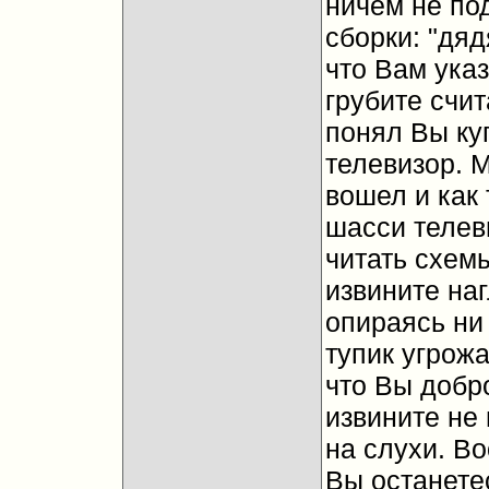
ничем не по
сборки: "дя
что Вам ука
грубите счит
понял Вы ку
телевизор. М
вошел и как 
шасси телев
читать схемы
извините наг
опираясь ни 
тупик угрож
что Вы добр
извините не
на слухи. В
Вы останете