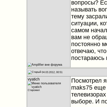
вопросы? Есл
называть во
тему засрал
ситуации, ко
самом начале
вам не обра
постоянно м
отвечаю, что
постараюсь 
04.03.2012, 00:51
vyatich
Посмотрел я
maks75 еще 2
Старожил
телевизорах
выборе. И п