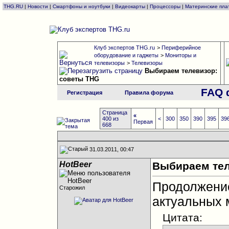
THG.RU
|
Новости
|
Смартфоны и ноутбуки
|
Видеокарты
|
Процессоры
|
Материнские пла
Клуб экспертов THG.ru
>
Периферийное
оборудование и гаджеты
>
Мониторы и
телевизоры
>
Телевизоры
Выбираем телевизор:
советы THG
FAQ 
Регистрация
Правила форума
Страница
«
400 из
<
300
350
390
395
39
Первая
668
31.03.2011, 00:47
HotBeer
Выбираем тел
Продолжен
Старожил
актуальных 
Цитата: