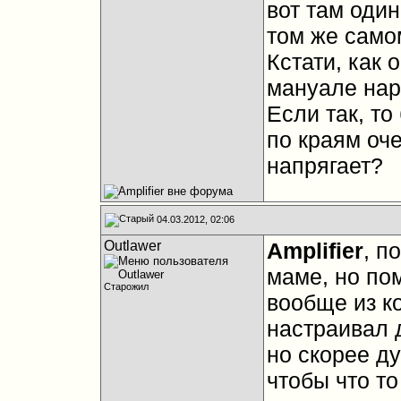
вот там один
том же само
Кстати, как о
мануале нар
Если так, то
по краям оч
напрягает?
04.03.2012, 02:06
Outlawer
Amplifier
, п
маме, но по
Старожил
вообще из к
настраивал д
но скорее ду
чтобы что то