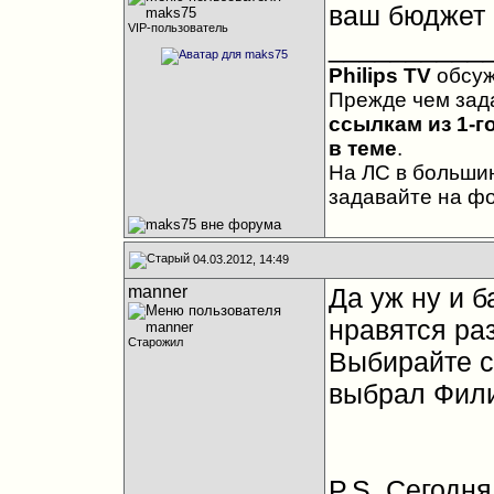
ваш бюджет 
VIP-пользователь
__________
Philips TV
обсу
Прежде чем зад
ссылкам из 1-г
в теме
.
На ЛС в большин
задавайте на ф
04.03.2012, 14:49
manner
Да уж ну и б
нравятся ра
Старожил
Выбирайте с
выбрал Фили
P.S. Сегодн