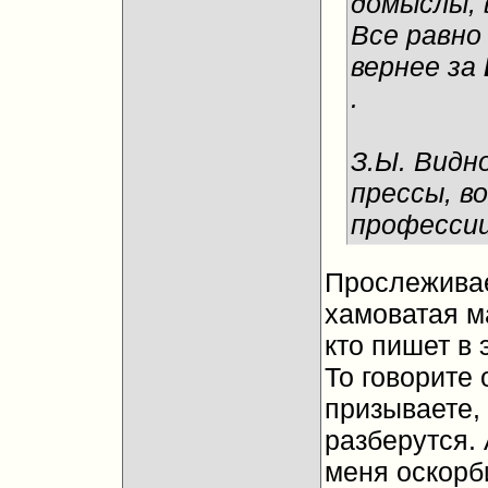
домыслы, 
Все равно
вернее за
.
З.Ы. Видн
прессы, в
професси
Прослеживае
хамоватая ма
кто пишет в 
То говорите 
призываете,
разберутся.
меня оскорб