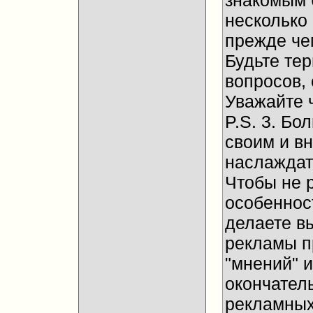
знакомым 
несколько
прежде че
Будьте те
вопросов, 
Уважайте 
P.S. 3. Бо
своим и в
наслаждат
Чтобы не 
особенност
делаете в
рекламы п
"мнений" и
окончател
рекламных