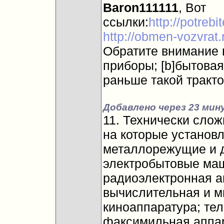
Baron111111
, Вот
ссылки:
http://potreb
http://obmen-vozvrat
Обратите внимание 
приборы; [b]бытовая
раньше такой тракто
Добавлено через 23 мин
11. Технически сло
на которые установл
металлорежущие и 
электробытовые ма
радиоэлектронная а
вычислительная и м
киноаппаратура; те
факсимильная аппа