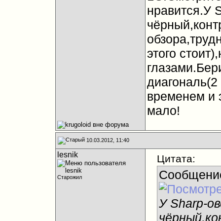
нравится.У 
чёрный,конт
обзора,труд
этого стоит)
глазами.Бе
диагональ(2 
временем и э
мало!
10.03.2012, 11:40
lesnik
Цитата:
Сообщени
Старожил
У Sharp-о
чёрный,ко