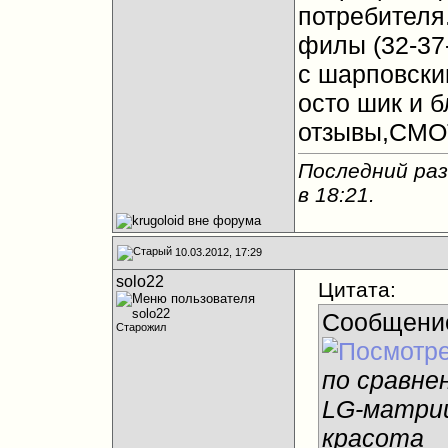
потребителя
филы (32-37
с шарповски
осто шик и б
отзывы,СМО
Последний раз
в
18:21
.
10.03.2012, 17:29
solo22
Цитата:
Сообщени
Старожил
по сравне
LG-матриц
красота