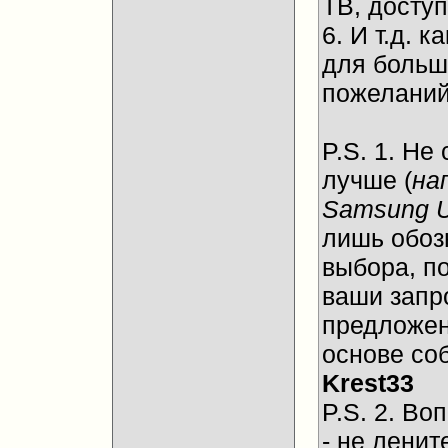
ТВ, досту
6. И т.д.
для больш
пожеланий
P.S. 1. Не
лучше (
на
Samsung 
лишь обоз
выбора, п
ваши запр
предложен
основе со
Krest33
P.S. 2. Во
- не ленит