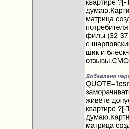
квартире ?[-
думаю.Карти
матрица соз
потребителя
филы (32-37
с шарповски
шик и блеск
отзывы,СМО
Добавлено чере
QUOTE='lesni
заморачиват
живёте допу
квартире ?[-
думаю.Карти
матрица соз