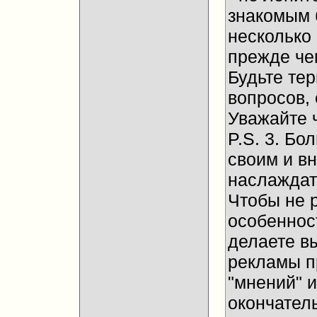
знакомым 
несколько
прежде че
Будьте те
вопросов, 
Уважайте 
P.S. 3. Бо
своим и в
наслаждат
Чтобы не 
особенност
делаете в
рекламы п
"мнений" и
окончател