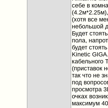
себе в комна
(4.2м*2.25м)
(хотя все ме
небольшой да
Будет стоять
пола, напро
будет стоять
Kinetic GIG
кабельного 
(приставок н
так что не з
под вопросом
просмотра 3
очках возни
максимум 40