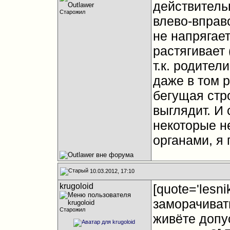
действительн
Старожил
влево-вправо
не напрягает
растягивает 
т.к. родите
даже в том 
бегущая стр
выглядит. И 
некоторые н
органами, я
10.03.2012, 17:10
krugoloid
[quote='lesn
заморачиват
Старожил
живёте допу