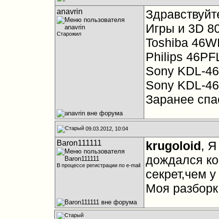
anavrin
Здравствуйт
Игры и 3D 8
Старожил
Toshiba 46
Philips 46P
Sony KDL-4
Sony KDL-4
Заранее спа
09.03.2012, 10:04
Baron111111
krugoloid
, Я
дождался ко
В процессе регистрации по e-mail
секрет,чем у
Моя разборк