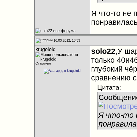
Я что-то не 
понравилас
10.03.2012, 18:33
krugoloid
solo22
,У ша
только 40и4
Старожил
глубокий чё
сравнению с
Цитата:
Сообщени
Я что-то 
понравила