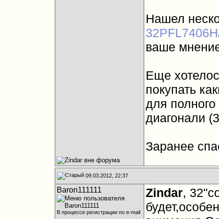
Нашел неско
32PFL7406H
ваше мнение
Еще хотелос
покупать ка
для полного
диагонали (3
Заранее спа
09.03.2012, 22:37
Baron111111
Zindar
, 32"
будет,особе
В процессе регистрации по e-mail