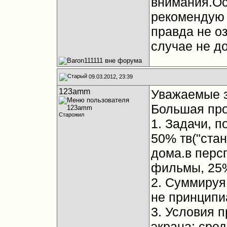
внимания.Ос
рекомендую 
правда не о
случае не д
09.03.2012, 23:39
123amm
Уважаемые з
Большая про
Старожил
1. Задачи, 
50% тв("ста
дома.в перс
фильмы, 25%
2. Суммируя
не принципи
3. Условия п
экрана; сре