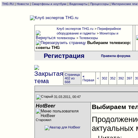
THG.RU
|
Новости
|
Смартфоны и ноутбуки
|
Видеокарты
|
Процессоры
|
Материнские пла
Клуб экспертов THG.ru
>
Периферийное
оборудование и гаджеты
>
Мониторы и
телевизоры
>
Телевизоры
Выбираем телевизор:
советы THG
Регистрация
Правила форума
Страница
«
402 из
<
302
352
392
397
3
Первая
668
31.03.2011, 00:47
HotBeer
Выбираем тел
Продолжен
Старожил
актуальных 
Цитата: