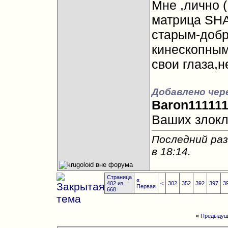
Мне ,лично 
матрица SHA
старым-добр
кинескопным
свои глаза,
Добавлено чере
Baron11111
Ваших злок
Последний раз
в
18:14
.
Страница
«
402 из
<
302
352
392
397
3
Первая
668
«
Предыдущ