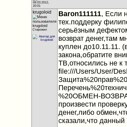
09.03.2012,
20:01
krugoloid
Baron111111
, Если 
тех.поддерку филипс
серьёзным дефектом
Старожил
возврат денег,там м
куплен до10.11.11. 
закона,обратите вни
ТВ,относились не к
file:///Users/User/De
Защита%20прав%20п
Перечень%20техни
%20ОБМЕН-ВОЗВРАТ.
произвести проверку
денег,либо обмен,чт
сказали,что данный 