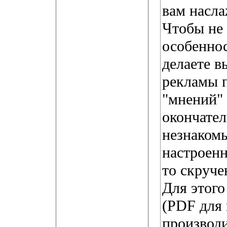
вам насл
Чтобы не 
особеннос
делаете в
рекламы п
"мнений" 
окончател
незнаком
настроенн
то скруче
Для этого
(PDF для 
производи