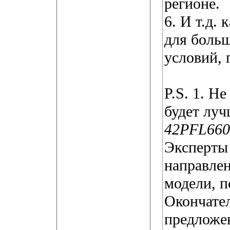
регионе.
6. И т.д.
для боль
условий, 
P.S. 1. Н
будет луч
42PFL660
Эксперты
направлен
модели, п
Окончате
предложен