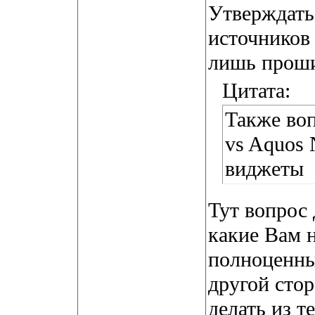
Утверждать
источников
лишь проши
Цитата:
Также во
vs Aquos 
виджеты
Тут вопрос 
какие Вам 
полноценны
другой сто
делать из т