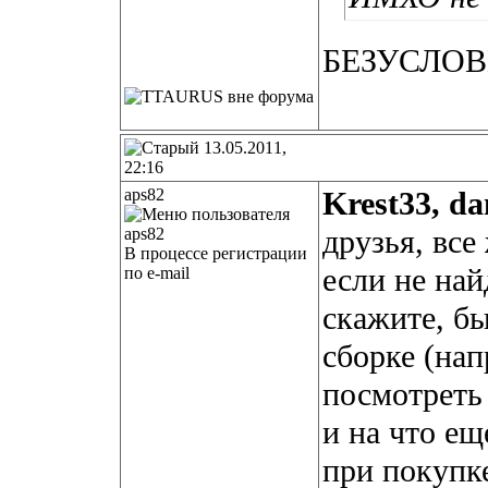
БЕЗУСЛО
13.05.2011,
22:16
aps82
Krest33, da
друзья, все
В процессе регистрации
если не най
по e-mail
скажите, б
сборке (нап
посмотреть
и на что е
при покупке