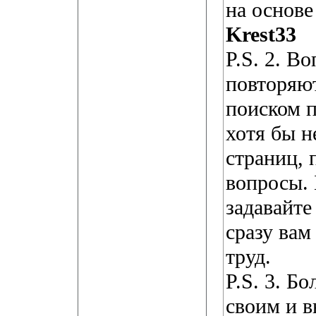
на основе
Krest33
P.S. 2. В
повторяют
поиском п
хотя бы н
страниц, 
вопросы. 
задавайте
сразу вам
труд.
P.S. 3. Б
своим и 