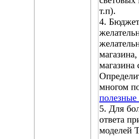
световых
т.п).
4. Бюдже
желательн
желательн
магазина,
магазина 
Определит
многом п
полезные
5. Для бо
ответа п
моделей 