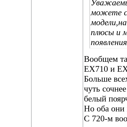
Уважаемы
можете с
модели,н
плюсы и м
появления
Вообщем та
EX710 и EX
Больше все
чуть сочнее
белый поярч
Но оба они
С 720-м воо