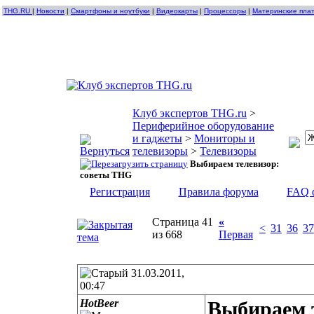
THG.RU
|
Новости
|
Смартфоны и ноутбуки
|
Видеокарты
|
Процессоры
|
Материнские пла
Клуб экспертов THG.ru
>
Периферийное оборудование
и гаджеты
>
Мониторы и
телевизоры
>
Телевизоры
Выбираем телевизор:
советы THG
Регистрация
Правила форума
FAQ 
Страница 41
«
<
31
36
37
из 668
Первая
31.03.2011,
00:47
HotBeer
Выбираем 