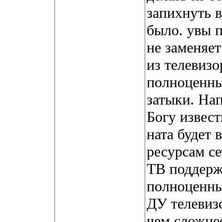
запихнуть в
было. увы 
не заменяет
из телевизо
полноценны
затыки. На
Богу извест
ната будет 
ресурсам се
ТВ поддержи
полноценны
ДУ телевиз
чем сложне