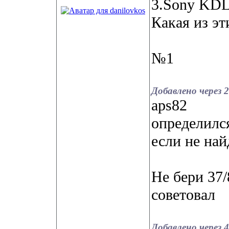
3.Sony KD
Какая из э
№1
Добавлено через 
aps82
определился
если не най
Не бери 37/
советовал
Добавлено через 