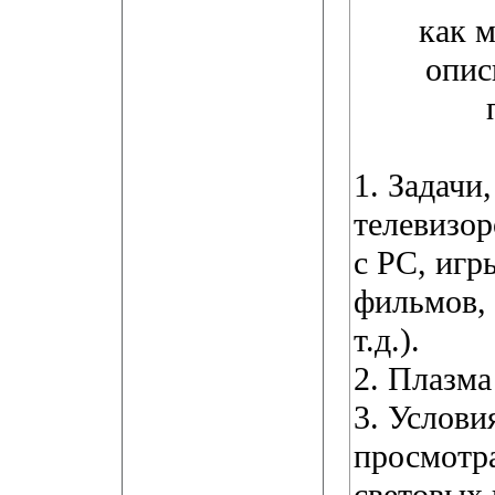
как 
опис
1. Задачи
телевизор
с PC, игр
фильмов,
т.д.).
2. Плазм
3. Услови
просмотра