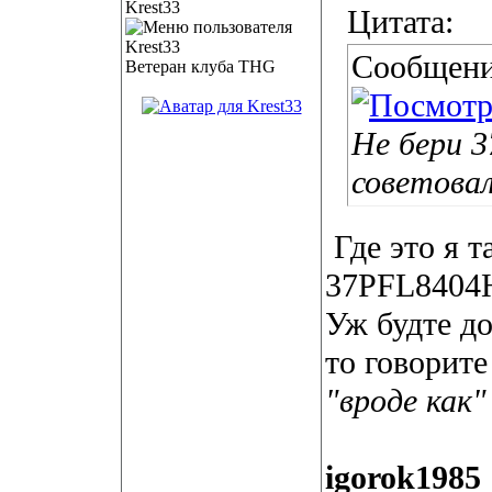
Krest33
Цитата:
Сообщени
Ветеран клуба THG
Не бери 3
советова
Где это я т
37PFL8404H
Уж будте до
то говорите
"вроде как"
igorok1985