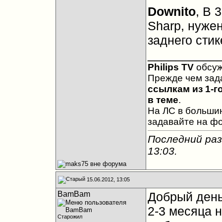
Downito
, В 
Sharp, нуже
заднего стик
__________
Philips TV
обсу
Прежде чем зад
ссылкам из 1-г
в теме
.
На ЛС в большин
задавайте на ф
Последний раз
13:03
.
15.06.2012, 13:05
BamBam
Добрый день
2-3 месяца 
Старожил