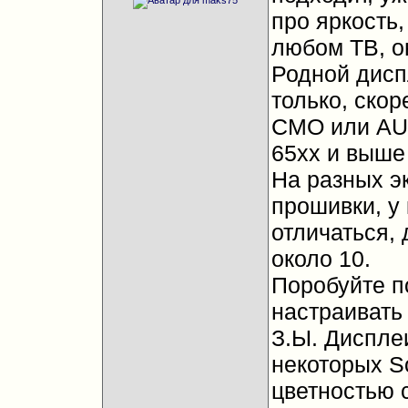
про яркость,
любом ТВ, о
Родной дисп
только, скор
CMO или AU
65хх и выше
На разных эк
прошивки, у 
отличаться, 
около 10.
Поробуйте п
настраивать 
З.Ы. Дисплеи
некоторых So
цветностью 