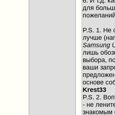
6. И т.д.
для больш
пожеланий
P.S. 1. Не
лучше (
на
Samsung 
лишь обоз
выбора, п
ваши запр
предложен
основе со
Krest33
P.S. 2. Во
- не ленит
знакомым 