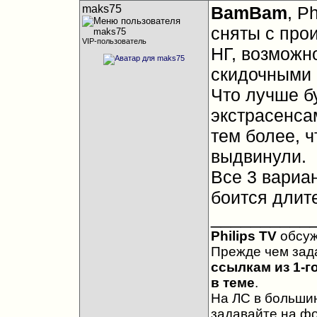
maks75
BamBam
, P
сняты с про
VIP-пользователь
НГ, возможно
скидочными 
Что лучше бу
экстрасенсам,
тем более, ч
выдвинули.
Все 3 вариа
боится длит
__________
Philips TV
обсу
Прежде чем зад
ссылкам из 1-г
в теме
.
На ЛС в большин
задавайте на ф