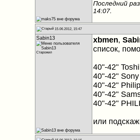
Последний раз
14:07
.
15.06.2012, 15:47
Sabin13
xbmen
,
Sabi
список, пом
Старожил
40"-42" Tos
40"-42" Son
40"-42" Phil
40"-42" Sam
40"-42" PHI
или подскаж
15.06.2012, 16:16