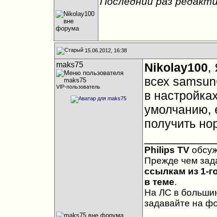
Последний раз редактир
15.06.2012, 16:38
maks75
Nikolay100
,
всех samsun
VIP-пользователь
в настройка
умолчанию, 
получить но
__________
Philips TV
обсу
Прежде чем зад
ссылкам из 1-г
в теме
.
На ЛС в большин
задавайте на ф