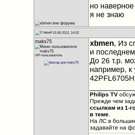
но наверное
я не знаю
15.06.2012, 14:02
maks75
xbmen
, Из 
и последнем
VIP-пользователь
До 26 т.р. м
например, к
42PFL6705H 
__________
Philips TV
обсу
Прежде чем зад
ссылкам из 1-г
в теме
.
На ЛС в большин
задавайте на ф