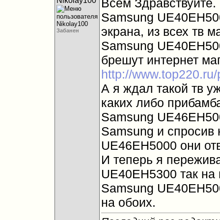
Nikolay100
Всем Здравствуйте.
Samsung UE40EH5000
экрана, из всех тв м
Забанен
Samsung UE40EH5000
брешут интернет ма
http://www.top220.
А я ждал такой тв у
каких либо прибамба
Samsung UE46EH5000
Samsung и спросив 
UE46EH5000 они отв
И теперь я пережива
UE40EH5300 так на н
Samsung UE40EH5000
на обоих.