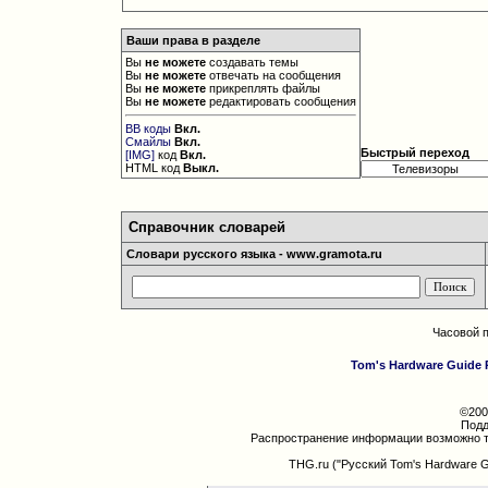
Ваши права в разделе
Вы
не можете
создавать темы
Вы
не можете
отвечать на сообщения
Вы
не можете
прикреплять файлы
Вы
не можете
редактировать сообщения
BB коды
Вкл.
Смайлы
Вкл.
Быстрый переход
[IMG]
код
Вкл.
HTML код
Выкл.
Справочник словарей
Словари русского языка - www.gramota.ru
Часовой 
Tom's Hardware Guide 
©200
Подд
Распространение информации возможно т
THG.ru ("Русский Tom's Hardware 