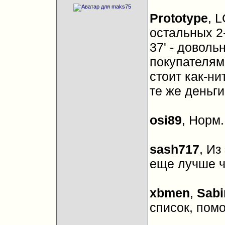
Prototype
, 
остальных 2-
37' - доволь
покупателям
стоит как-ни
те же деньги
osi89
, Норм.
sash717
, Из
еще лучше ч
xbmen
,
Sabi
список, пом