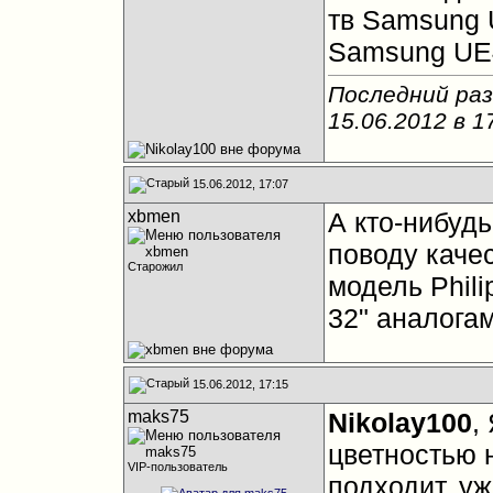
тв Samsung 
Samsung UE
Последний раз
15.06.2012 в
1
15.06.2012, 17:07
xbmen
А кто-нибудь
поводу каче
Старожил
модель Phil
32" аналога
15.06.2012, 17:15
maks75
Nikolay100
,
цветностью н
VIP-пользователь
подходит, уж