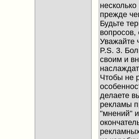
несколько
прежде че
Будьте те
вопросов, 
Уважайте 
P.S. 3. Бо
своим и в
наслаждат
Чтобы не 
особенност
делаете в
рекламы п
"мнений" и
окончател
рекламных