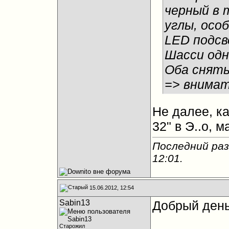
черный в 
углы, осо
LED подсв
Шасси одн
Оба сняты
=> внимат
Не далее, к
32" в Э..о, 
Последний раз
12:01
.
15.06.2012, 12:54
Sabin13
Добрый день
Старожил