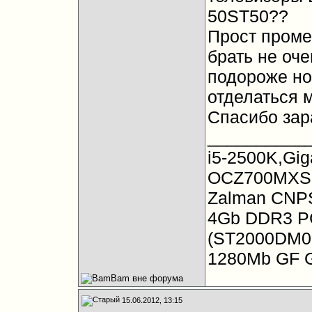
50ST50??
Прост проме
брать не оче
подороже но
отделаться м
Спасибо зар
__________
i5-2500K,Gi
OCZ700MXSP
Zalman CN
4Gb DDR3 PC
(ST2000DM00
1280Mb GF G
15.06.2012, 13:15