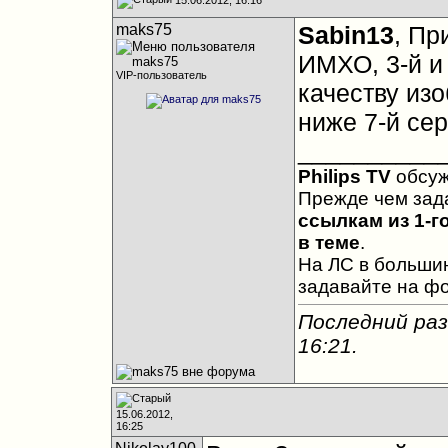
maks75
Sabin13
, Пр
ИМХО, 3-й и
VIP-пользователь
качеству изо
ниже 7-й сер
__________
Philips TV
обсу
Прежде чем зад
ссылкам из 1-г
в теме
.
На ЛС в большин
задавайте на ф
Последний раз
16:21
.
15.06.2012,
16:25