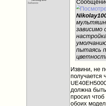
Сообщени
Забанен
Nikolay10
мультяшно
зависимо 
настройка
умолчанию
пытаясь 
цветнос
Извини, не 
получается 
UE40EH5000
должна быть
просил чтоб
обоих моделя