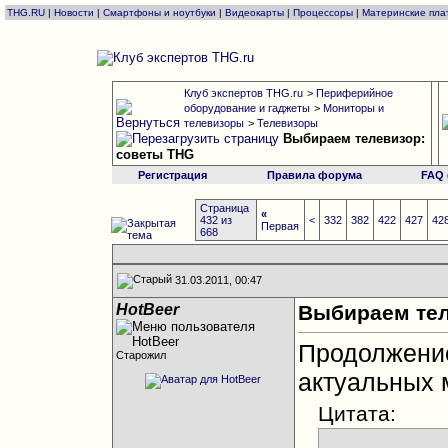
THG.RU
|
Новости
|
Смартфоны и ноутбуки
|
Видеокарты
|
Процессоры
|
Материнские пла
Клуб экспертов THG.ru
>
Периферийное
оборудование и гаджеты
>
Мониторы и
телевизоры
>
Телевизоры
Выбираем телевизор:
советы THG
Регистрация
Правила форума
FAQ
Страница
«
432 из
<
332
382
422
427
42
Первая
668
31.03.2011, 00:47
HotBeer
Выбираем тел
Продолжен
Старожил
актуальных 
Цитата: