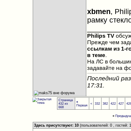
xbmen
, Phil
рамку стекл
__________
Philips TV
обсу
Прежде чем зад
ссылкам из 1-г
в теме
.
На ЛС в большин
задавайте на ф
Последний раз
17:31
.
Страница
«
432 из
<
332
382
422
427
42
Первая
668
«
Предыдущ
Здесь присутствуют: 10
(пользователей: 0 , гостей: 1