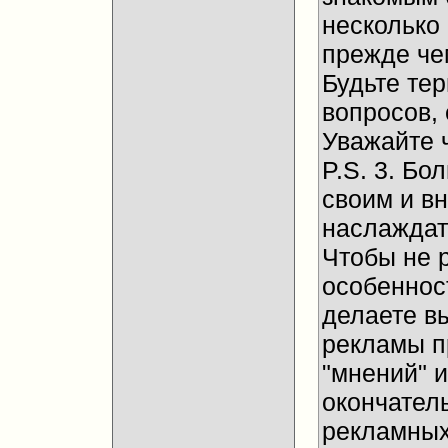
несколько
прежде че
Будьте те
вопросов, 
Уважайте 
P.S. 3. Бо
своим и в
наслаждат
Чтобы не 
особенност
делаете в
рекламы п
"мнений" и
окончател
рекламных