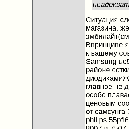
неадекват
Ситуация сл
магазина, же
эмбилайт(смо
Впринципе я
к вашему со
Samsung ue5
районе сотки
диодиками
Ж
главное не д
особо плава
ценовым со
от самсунга
philips 55pf
8007 и 7507,