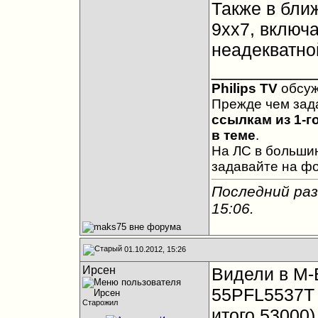
Также в бли
9хх7, включа
неадекватно
__________
Philips TV
обсу
Прежде чем зад
ссылкам из 1-г
в теме
.
На ЛС в большин
задавайте на ф
Последний раз
15:06
.
01.10.2012, 15:26
Ирсен
Видели в M-
55PFL5537T з
Старожил
итого 53000