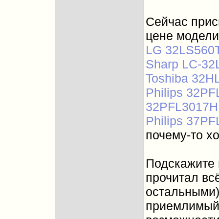
Сейчас прис
цене модели
LG 32LS560
Sharp LC-32
Toshiba 32H
Philips 32P
32PFL3017H
Philips 37P
почему-то хо
Подскажите 
прочитал вс
остальными)
приемлимый 