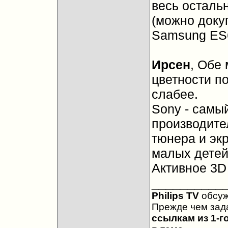
весь осталь
(можно докуп
Samsung ES6
Ирсен
, Обе
цветности п
слабее.
Sony - самы
производител
тюнера и эк
малых детей
Активное 3D
__________
Philips TV
обсу
Прежде чем зад
ссылкам из 1-г