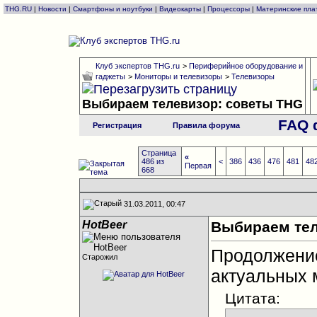
THG.RU
|
Новости
|
Смартфоны и ноутбуки
|
Видеокарты
|
Процессоры
|
Материнские пла
Клуб экспертов THG.ru
>
Периферийное оборудование и
гаджеты
>
Мониторы и телевизоры
>
Телевизоры
Выбираем телевизор: советы THG
FAQ 
Регистрация
Правила форума
Страница
«
486 из
<
386
436
476
481
48
Первая
668
31.03.2011, 00:47
HotBeer
Выбираем тел
Продолжен
Старожил
актуальных 
Цитата: