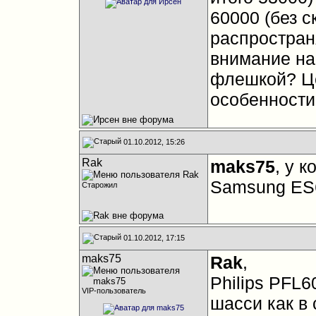
60000 (без с
распростран
внимание на 
флешкой? Це
особенности
01.10.2012, 15:26
Rak
maks75
, у 
Samsung ES6
Старожил
01.10.2012, 17:15
maks75
Rak
,
Philips PFL6
VIP-пользователь
шасси как в