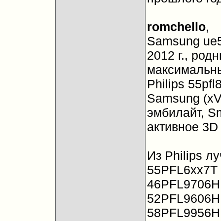
romchello
,
Samsung ue5
2012 г., род
максимальн
Philips 55pf
Samsung (xV
эмбилайт, Sm
активное 3D
Из Philips л
55PFL6хх7T
46PFL9706H
52PFL9606H
58PFL9956H