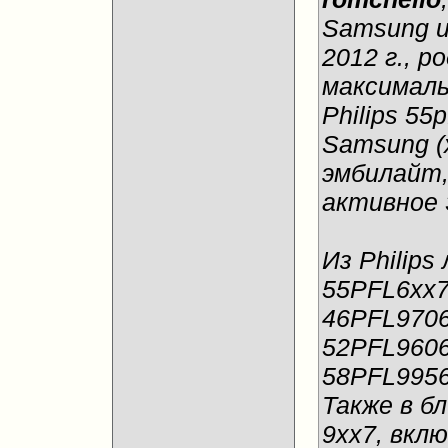
Samsung u
2012 г., р
максимал
Philips 55
Samsung (
эмбилайт,
активное 
Из Philip
55PFL6хх
46PFL970
52PFL960
58PFL995
Также в б
9хх7, вклю