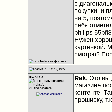
с диагональю
покупки, и 
на 5, поэто
себя отмети
philips 55pf
Нужен хорош
картинкой. М
смотрю? Пос
01.10.2012, 13:22
maks75
Rak
, Это вы
магазине по
VIP-пользователь
контенте. Т
прошивку, т.