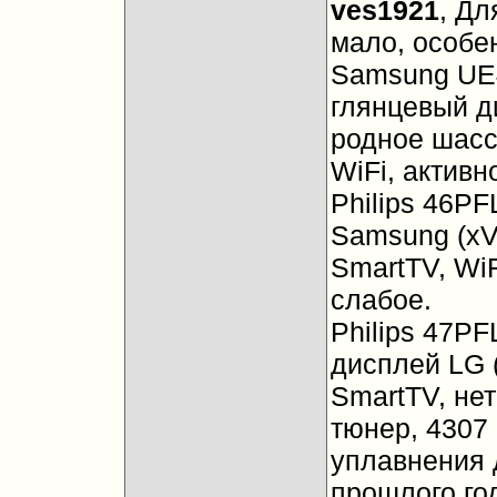
ves1921
, Дл
мало, особе
Samsung UE
глянцевый д
родное шасси
WiFi, активн
Philips 46P
Samsung (xV
SmartTV, Wi
слабое.
Philips 47P
дисплей LG 
SmartTV, нет
тюнер, 4307
уплавнения 
прошлого го