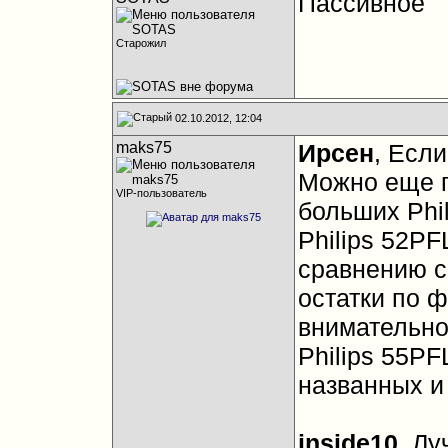
Пассивное
Старожил
02.10.2012, 12:04
maks75
Ирсен
, Если
Можно еще п
VIP-пользователь
больших Phil
Philips 52PF
сравнению с
остатки по 
внимательно
Philips 55PF
названных и
inside10
, Лу