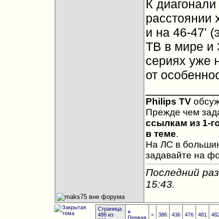
К диагонали
расстоянии 
и на 46-47' 
ТВ в мире и 
сериях уже н
от особенно
__________
Philips TV
обсу
Прежде чем зад
ссылкам из 1-г
в теме
.
На ЛС в большин
задавайте на ф
Последний раз
15:43
.
Страница
«
486 из
<
386
436
476
481
48
Первая