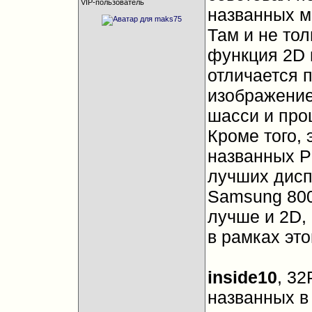
VIP-пользователь
названных м
Там и не тол
функция 2D 
отличается п
изображение
шасси и про
Кроме того, 
названных Ph
лучших дисп
Samsung 8007
лучше и 2D,
в рамках это
inside10
, 32
названных в