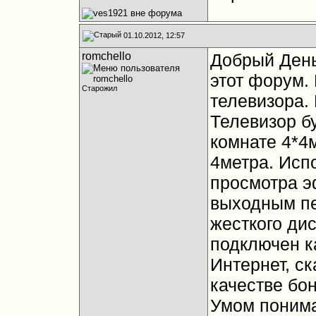
01.10.2012, 12:57
romchello
Добрый День
этот форум.
Старожил
телевизора. 
Телевизор бу
комнате 4*4м
4метра. Исп
просмотра э
выходным п
жесткого дис
подключен ка
Интернет, ск
качестве бон
Умом понима