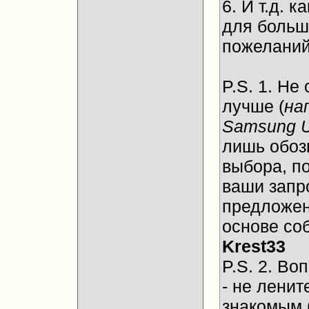
6. И т.д.
для больш
пожеланий
P.S. 1. Не
лучше (
на
Samsung 
лишь обоз
выбора, п
ваши запр
предложен
основе со
Krest33
P.S. 2. Во
- не ленит
знакомым 