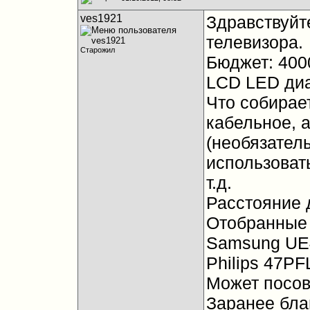
ves1921
Здравствуйт
телевизора.
Старожил
Бюджет: 400
LCD LED диа
Что собирае
кабельное, 
(необязател
использовать
т.д.
Расстояние д
Отобранные
Samsung UE4
Philips 47PF
Может посов
Заранее бла