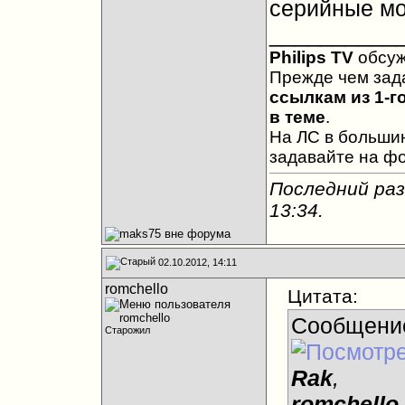
серийные мо
__________
Philips TV
обсу
Прежде чем зад
ссылкам из 1-г
в теме
.
На ЛС в большин
задавайте на ф
Последний раз
13:34
.
02.10.2012, 14:11
romchello
Цитата:
Сообщени
Старожил
Rak
,
romchello
,