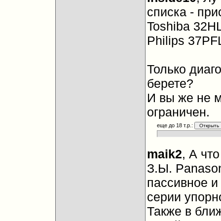
списка - при
Toshiba 32H
Philips 37P
Только диаг
берете?
И вы же не 
ограничен.
еще до 18 т.р.:
maik2
, А чт
З.Ы. Panason
пассивное и
серии упорно
Также в бли