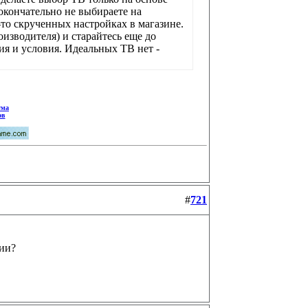
окончательно не выбираете на
то скрученных настройках в магазине.
изводителя) и старайтесь еще до
ия и условия. Идеальных ТВ нет -
ума
ов
#
721
рии?