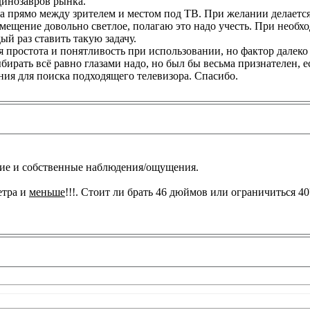
динозавров рынка.
ра прямо между зрителем и местом под ТВ. При желании делается
омещение довольно светлое, полагаю это надо учесть. При необх
ый раз ставить такую задачу.
ся простота и понятливость при использовании, но фактор далек
ирать всё равно глазами надо, но был бы весьма признателен, е
ния для поиска подходящего телевизора. Спасибо.
ие и собственные наблюдения/ощущения.
етра и
меньше
!!!. Стоит ли брать 46 дюймов или ограничиться 40