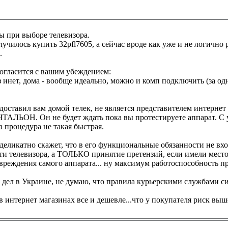
ы при выборе телевизора.
лучилось купить 32pfl7605, а сейчас вроде как уже и не логично р
.
согласится с вашим убеждением:
з инет, дома - вообще идеально, можно и комп подключить (за од
доставил вам домой телек, не является представителем интернет
ЧТАЛЬОН. Он не будет ждать пока вы протестируете аппарат. C 
 процедура не такая быстрая.
 деликатно скажет, что в его функциональные обязанности не в
ти телевизора, а ТОЛЬКО принятие претензий, если имели мест
вреждения самого аппарата... ну максимум работоспособность п
 дел в Украине, не думаю, что правила курьерскими службами с
в интернет магазинах все и дешевле...что у покупателя риск вы