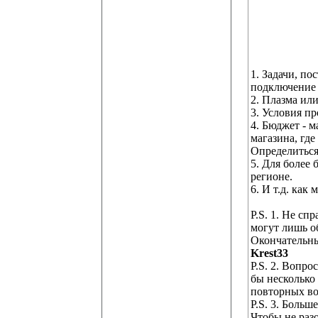
1. Задачи, п
подключение 
2. Плазма ил
3. Условия п
4. Бюджет - 
магазина, гд
Определиться
5. Для более
регионе.
6. И т.д. ка
P.S. 1. Не сп
могут лишь о
Окончательны
Krest33
P.S. 2. Вопро
бы несколько
повторных во
P.S. 3. Боль
Чтобы не разо