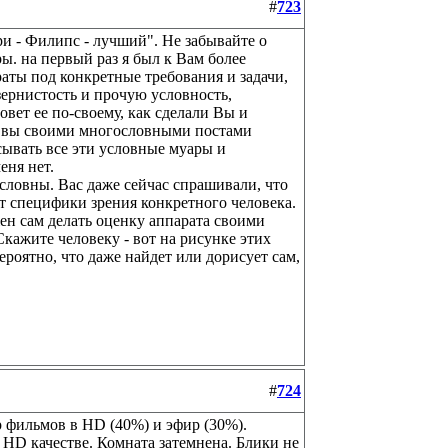
#
723
ри - Филипс - лучший". Не забывайте о
ы. на первый раз я был к Вам более
раты под конкретные требования и задачи,
зернистость и прочую условность,
овет ее по-своему, как сделали Вы и
их вы своими многословными постами
сывать все эти условные муары и
еня нет.
условны. Вас даже сейчас спрашивали, что
от специфики зрения конкретного человека.
жен сам делать оценку аппарата своими
 Скажите человеку - вот на рисунке этих
роятно, что даже найдет или дорисует сам,
#
724
р фильмов в HD (40%) и эфир (30%).
HD качестве. Комната затемнена. Блики не