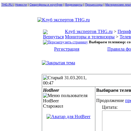
THG.RU
|
Новости
|
Смартфоны и ноутбуки
|
Видеокарты
|
Процессоры
|
Материнские пла
Клуб экспертов THG.ru
>
Периф
Мониторы и телевизоры
>
Теле
Выбираем телевизор: с
Регистрация
Правила ф
31.03.2011,
00:47
HotBeer
Выбираем телев
Продолжение
пр
Старожил
Цитата: