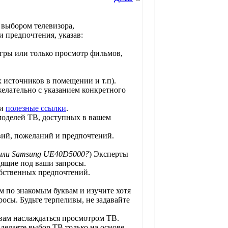
 выбором телевизора,
 предпочтения, указав:
игры или только просмотр фильмов,
х источников в помещении и т.п).
желательно с указанием конкретного
и
полезные ссылки
.
моделей ТВ, доступных в вашем
вий, пожеланий и предпочтений.
 или Samsung UE40D5000?
) Эксперты
дящие под ваши запросы.
обственных предпочтений.
ом по знакомым буквам и изучите хотя
осы. Будьте терпеливы, не задавайте
 вам наслаждаться просмотром ТВ.
 делаете выбор ТВ только на основе