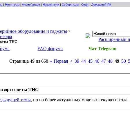
ты
|
Мониторы
|
Аудио/видео
|
Накопители
|
Собери сам
|
Софт
|
Домашний ПК
ерийное оборудование и гаджеты
>
визоры
Расширенный 
оветы THG
орума
FAQ форума
Чат Telegram
Страница 49 из 668
«
Первая
<
39
44
45
46
47
48
49
50
изор: советы THG
едыдущей темы
, но на более актуальных моделях текущего года.