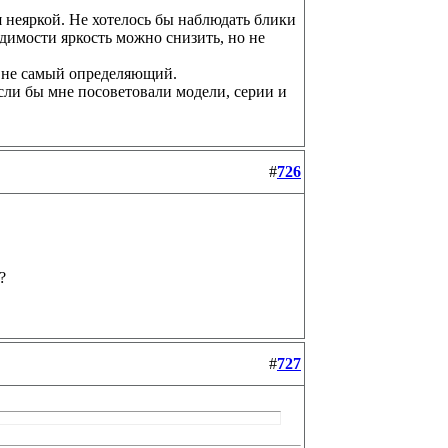
 неяркой. Не хотелось бы наблюдать блики
одимости яркость можно снизить, но не
о не самый определяющий.
сли бы мне посоветовали модели, серии и
#
726
?
#
727