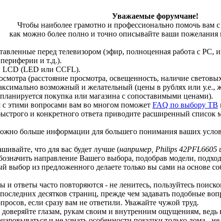
Уважаемые форумчане!
Чтобы наиболее грамотно и профессионально помочь вам с
как можно более полно и точно описывайте ваши пожелания и
оставленные перед телевизором (эфир, полноценная работа с PC, 
периферии и т.д.).
и LCD (LED или CCFL).
росмотра (расстояние просмотра, освещенность, наличие световы
максимально возможный и желательный (цены в рублях или у.е., 
е планируется покупка или магазина с сопоставимыми ценами).
 с этими вопросами вам во многом поможет
FAQ по выбору ТВ
 быстрого и конкретного ответа приводите расширенный список 
к можно больше информации для большего понимания ваших усло
рашивайте, что для вас будет лучше (
например, Philips 42PFL6605
бозначить направление Вашего выбора, подобрав модели, подхо
й выбор из предложенного делаете только вы сами на основе с
сы и ответы часто повторяются - не ленитесь, пользуйтесь поиск
 последних десятков страниц, прежде чем задавать подобные вопр
просов, если сразу вам не ответили. Уважайте чужой труд.
ше доверяйте глазам, рукам своим и внутренним ощущениям, ведь
чаровываться и не узнать особенности покупки только дома - не