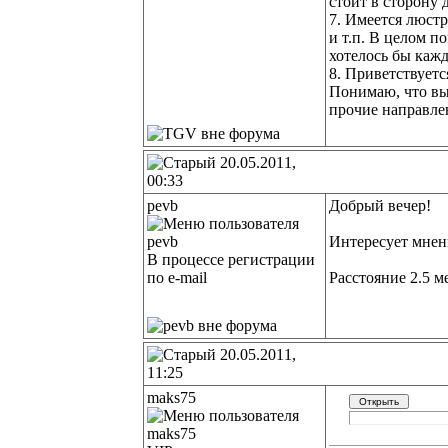
стоит в сторону 
7. Имеется люст
и т.п. В целом п
хотелось бы кажд
8. Приветствует
Понимаю, что выб
прочие направле
20.05.2011,
00:33
pevb
Добрый вечер!
Интересует мнен
В процессе регистрации
по e-mail
Расстояние 2.5 м
20.05.2011,
11:25
maks75