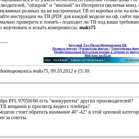
зводителей, "обзоров" и "мнений" из Интернета (включая мои), 
екламных роликах на не настроенных ТВ из коробки или на кем-
тайте инструкции на ТВ (PDF для каждой модели на оф. сайте про
мально проверить и понять - подходит ли ТВ под ваши требован
то жертвовать и искать компромиссы.
maks75
____
Круговой Тест-Пилот.Модернизация ПК
Правила форума
|
Руководство форума
|
Техподдержка фор
Профессиональная бесплатная помощь в лечении от вирус
Мой блог на D2.ru
дактировалось maks75, 09.10.2012 в
15:30
.
lips PFL 9705H/60 есть "конкуренты" других производителей?
 ТВ вещании и просмотр видео с плейера?
 модели стоит обратить внимание 40"-42" в этой ценовой катего
ен за советы.