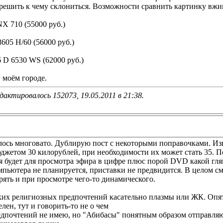
 решить к чему склониться. Возможности сравнить картинку вжи
X 710 (55000 руб.)
 8605 H/60 (56000 руб.)
 D 6530 WS (62000 руб.)
 моём городе.
дактировалось 152073, 19.05.2011 в
21:38
.
лось многовато. Дублирую пост с некоторыми поправочками. Из
джетом 30 килорублей, при необходимости их может стать 35. П
я будет для просмотра эфира в цифре плюс порой DVD какой глян
пьютера не планируется, приставки не предвидится. В целом см
рять и при просмотре чего-то динамического.
ких религиозных предпочтений касательно плазмы или ЖК. Опят
елен, тут и говорить-то не о чем
едпочтений не имею, но "Абибасы" понятным образом отправляют