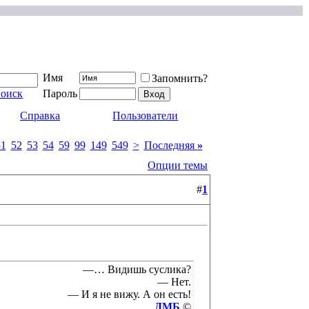
Имя
Запомнить?
поиск
Пароль
Справка
Пользователи
51
52
53
54
59
99
149
549
>
Последняя
»
Опции темы
#
1
—… Видишь суслика?
— Нет.
— И я не вижу. А он есть!
ДМБ
©