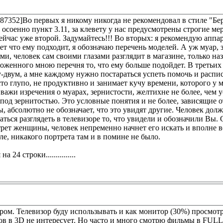
287352]Во первых я никому никогда не рекомендовал в стиле "Бе
осоенно пункт 3.11, за клевету у нас предусмотрены строгие мер
ейчас уже второй. Задумайтесь!!! Во вторых: я рекомендую аппа
т что ему подходит, я обозначаю перечень моделей. А уж муар, 
, человек сам своими глазами разглядит в магазине, только наз
ложенного мною перечня то, что ему больше подойдет. В треть
-двум, а мне каждому нужно постараться успеть помочь и распи
то глупо, не продуктивно и занимает кучу времени, которого у м
 важи изречения о муарах, зернистости, желтихне не более, чем 
под зернитостью. Это условные понятия и не более, зависящие 
ы, абсолютно не обозначает, что это увидят другие. Человек дол
таться разглядеть в телевизоре то, что увидели и обозначили Вы.
рет женщины, человек непременно начнет его искать и вполне ве
еле, никакого портрета там и в помине не было.
 24 строки...............
ром. Телевизор буду использывать и как монитор (30%) просмот
в в 3D не интересует. Но часто и много смотрю фильмы в FULL 