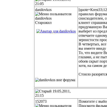
21:05
danilovkos
[quote=Krest33;1
правилах форума 
снисходителен, с
Старожил
клиент спрашивае
придуманную Вами
выберет из пред
отвечаете одному
зернистости прос
В четвертых, все
вы имеете ввиду 
То, что видите В
глазами, а не пы
обоев скрыт порт
хотя, на самом д
Стоило разорятся на
19.05.2011,
21:15
152073
Помогите с выбо
Просмотр фильмо