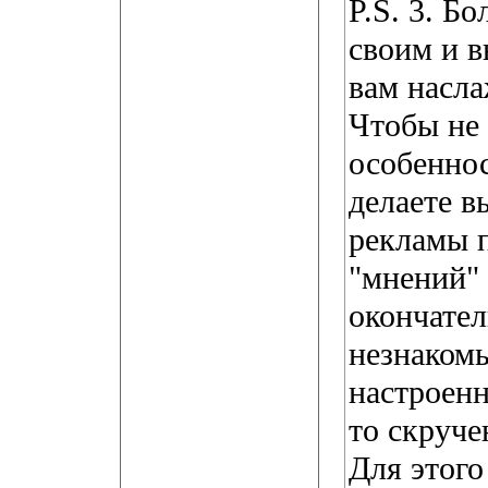
P.S. 3. Б
своим и 
вам насл
Чтобы не 
особеннос
делаете в
рекламы п
"мнений" 
окончател
незнаком
настроенн
то скруче
Для этого