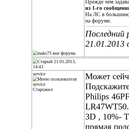
Прежде чем задав
из 1-го сообщения
На ЛС в большинст
на форуме.
Последний 
21.01.2013 
21.01.2013,
14:43
service
Может сейч
Подскажите
Старожил
Philips 46P
LR47WT50.П
3D , 10%- Т
прямая под