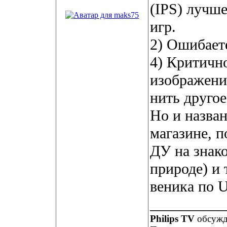
(IPS) лучше
игр.
2) Ошибает
4) Критичн
изображени
нить друго
Но и назван
магазине, п
ДУ на знак
природе) и 
веника по 
__________
Philips TV
обсуж