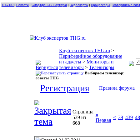
THG.RU
|
Новости
|
Смартфоны и ноутбуки
|
Видеокарты
|
Процессоры
|
Материнские пла
Клуб экспертов THG.ru
>
Периферийное оборудование
и гаджеты
>
Мониторы и
телевизоры
>
Телевизоры
Выбираем телевизор:
советы THG
Регистрация
Правила форума
Страница
«
539 из
<
39
439
48
Первая
668