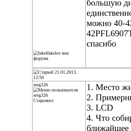
большую ди
единственно
можно 40-42
42PFL6907T 
спасибо
21.01.2013,
12:50
serg326
1. Место ж
2. Примерн
Старожил
3. LCD
4. Что соби
ближайшее 