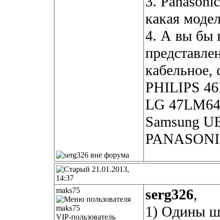
3. Panasonic
какая модел
4. А вы бы
представле
кабельное,
PHILIPS 4
LG 47LM6
Samsung U
PANASONI
21.01.2013,
14:37
maks75
serg326
,
1) Одины ш
VIP-пользователь