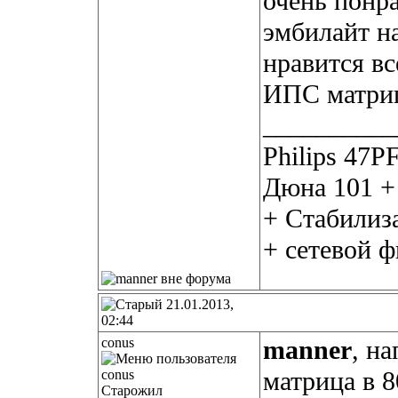
очень понра
эмбилайт на
нравится вс
ИПС матри
__________
Philips 47P
Дюна 101 +
+ Стабилиз
+ сетевой 
21.01.2013,
02:44
conus
manner
, н
матрица в 8
Старожил