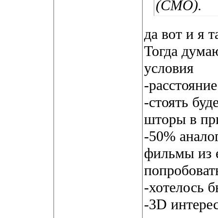
(CMO).
да вот и я 
Тогда дума
условия
-расстояние
-стоять буд
шторы в пр
-50% анало
фильмы из 
попробовать
-хотелось б
-3D интере