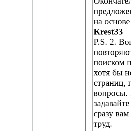
Окончате
предложен
на основе
Krest33
P.S. 2. В
повторяют
поиском п
хотя бы н
страниц, 
вопросы. 
задавайте
сразу вам
труд.