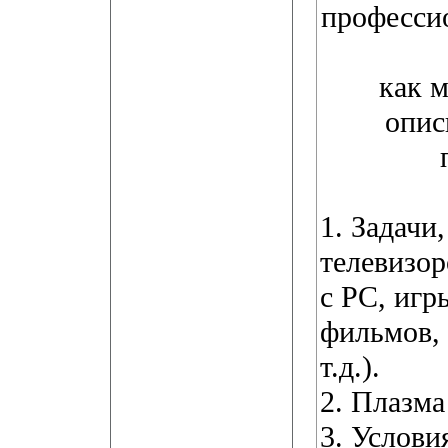
професси
как 
опис
1. Задачи
телевизор
с PC, игр
фильмов,
т.д.).
2. Плазм
3. Услови