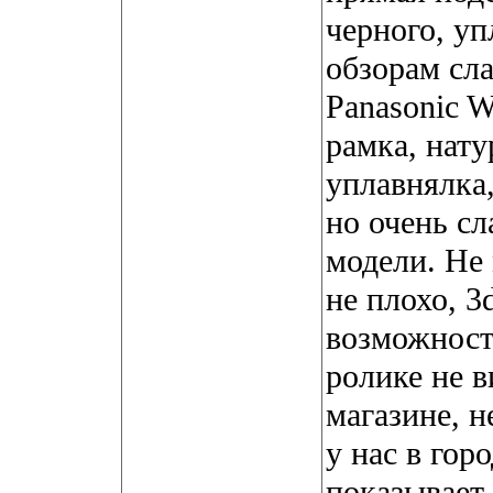
черного, уп
обзорам сл
Panasonic 
рамка, нату
уплавнялка,
но очень сл
модели. Не 
не плохо, 3
возможности
ролике не в
магазине, 
у нас в гор
показывает 