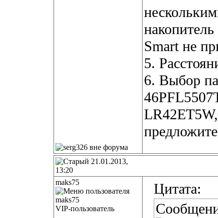
нескольким
накопитель 
Smart не п
5. Расстояни
6. Выбор п
46PFL5507
LR42ET5W, 
предложите
21.01.2013,
13:20
maks75
Цитата:
Сообщени
VIP-пользователь