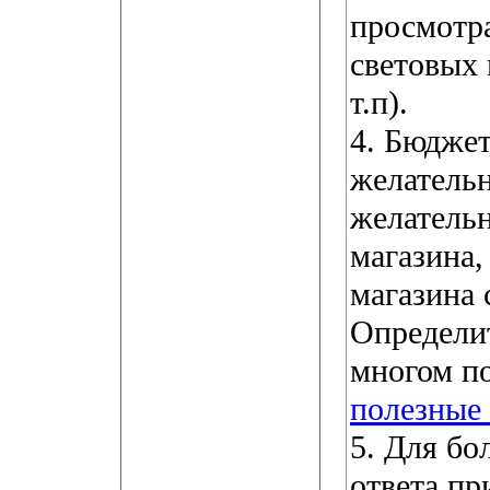
просмотра
световых
т.п).
4. Бюдже
желательн
желательн
магазина,
магазина 
Определит
многом п
полезные
5. Для бо
ответа п