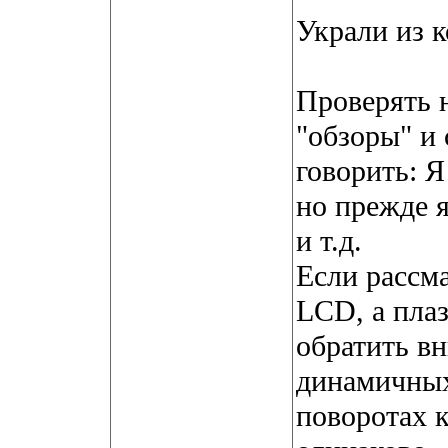
Украли из 
Проверять н
"обзоры" и 
говорить: Я
но прежде я
и т.д.
Если рассма
LCD, а пла
обратить вн
динамичных
поворотах к