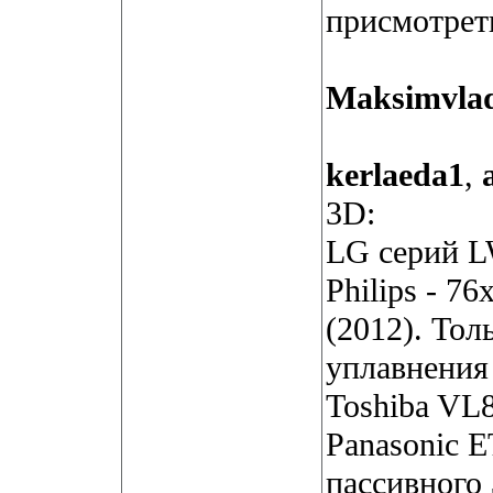
присмотрет
Maksimvla
kerlaeda1
,
3D:
LG серий L
Philips - 76
(2012). То
уплавнения
Toshiba VL8
Panasonic E
пассивного 