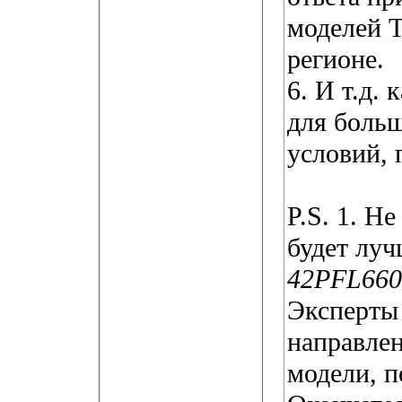
моделей 
регионе.
6. И т.д.
для боль
условий, 
P.S. 1. Н
будет луч
42PFL660
Эксперты
направлен
модели, п