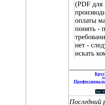
(PDF для 
производи
оплаты м
понять - 
требовани
нет - сле
искать к
__________
Круг
Пр
Профессиональ
Последний 