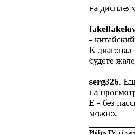
на дисплеях
fakelfakelo
- китайски
К диагонал
будете жале
serg326
, Е
на просмотр
E - без па
можно.
__________
Philips TV
обсуж