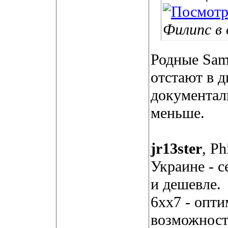
Филипс в
Родные Sams
отстают в д
документал
меньше.
jr13ster
, Ph
Украине - с
и дешевле.
6хх7 - опт
возможност