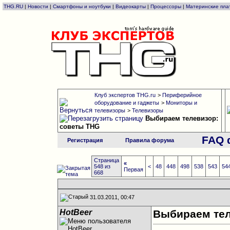
THG.RU
|
Новости
|
Смартфоны и ноутбуки
|
Видеокарты
|
Процессоры
|
Материнские пла
Клуб экспертов THG.ru
>
Периферийное
оборудование и гаджеты
>
Мониторы и
телевизоры
>
Телевизоры
Выбираем телевизор:
советы THG
FAQ 
Регистрация
Правила форума
Страница
«
548 из
<
48
448
498
538
543
54
Первая
668
31.03.2011, 00:47
HotBeer
Выбираем тел