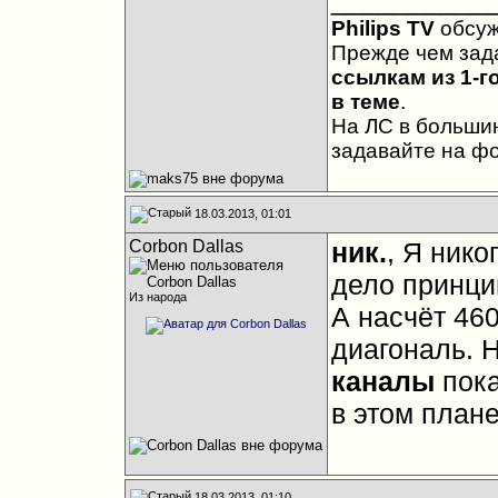
__________
Philips TV
обсу
Прежде чем зад
ссылкам из 1-г
в теме
.
На ЛС в большин
задавайте на ф
18.03.2013, 01:01
Corbon Dallas
ник.
, Я нико
дело принци
Из народа
А насчёт 460
диагональ. 
каналы
пока
в этом плане
18.03.2013, 01:10