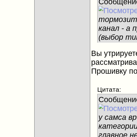
Сообщени
тормозит 
канал - а
(выбор ти
Вы утрируете
рассматриват
Прошивку п
Цитата:
Сообщени
у самса в
категории
главное н