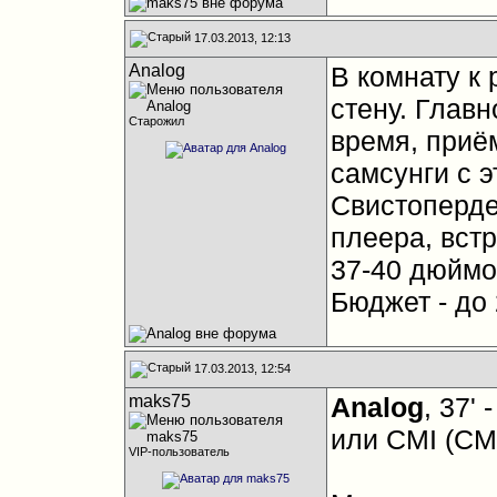
17.03.2013, 12:13
Analog
В комнату к
стену. Главн
Старожил
время, приё
самсунги с 
Свистоперде
плеера, встр
37-40 дюймо
Бюджет - до 
17.03.2013, 12:54
maks75
Analog
, 37'
или CMI (CMO
VIP-пользователь