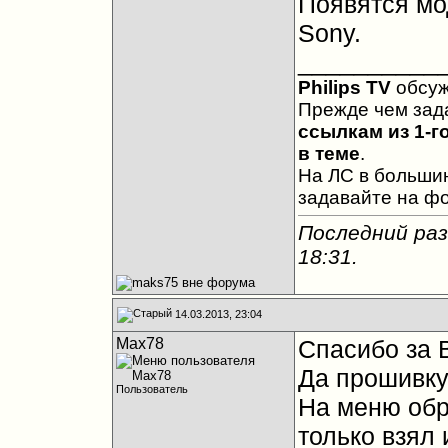
Появятся мо
Sony.
__________
Philips TV
обсу
Прежде чем зад
ссылкам из 1-г
в теме
.
На ЛС в большин
задавайте на ф
Последний раз
18:31
.
14.03.2013, 23:04
Max78
Спасибо за В
Да прошивку
Пользователь
На меню обр
только взял 