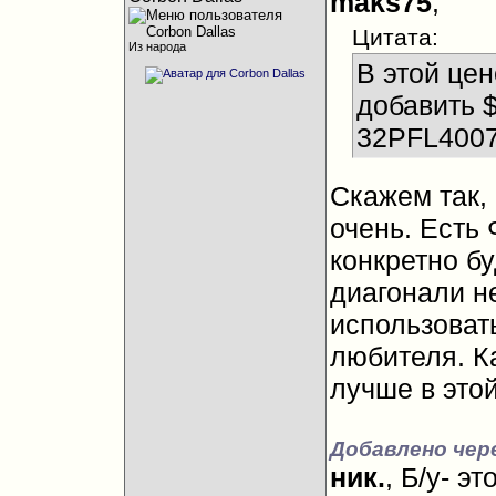
maks75
,
Цитата:
Из народа
В этой цен
добавить $
32PFL4007
Скажем так,
очень. Есть
конкретно бу
диагонали н
использовать
любителя. К
лучше в этой
Добавлено чер
ник.
, Б/у- э