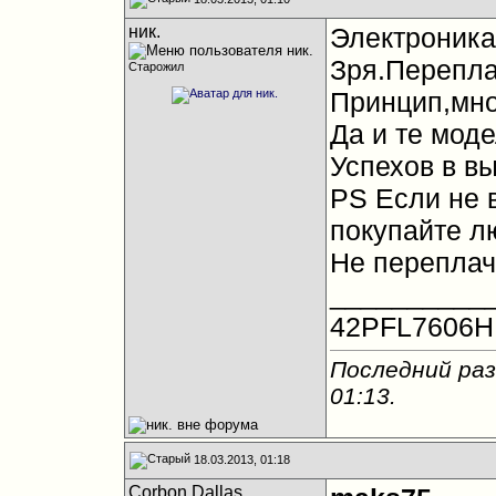
ник.
Электроника 
Зря.Перепла
Старожил
Принцип,мног
Да и те моде
Успехов в вы
PS Если не 
покупайте л
Не переплач
__________
42PFL7606H
Последний раз
01:13
.
18.03.2013, 01:18
Corbon Dallas