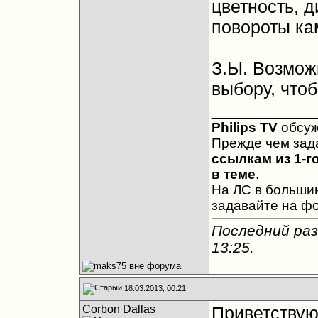
цветность, 
повороты ка
З.Ы. Возмож
выбору, чтоб
__________
Philips TV
обсу
Прежде чем зад
ссылкам из 1-г
в теме
.
На ЛС в большин
задавайте на ф
Последний раз
13:25
.
18.03.2013, 00:21
Corbon Dallas
Приветствую