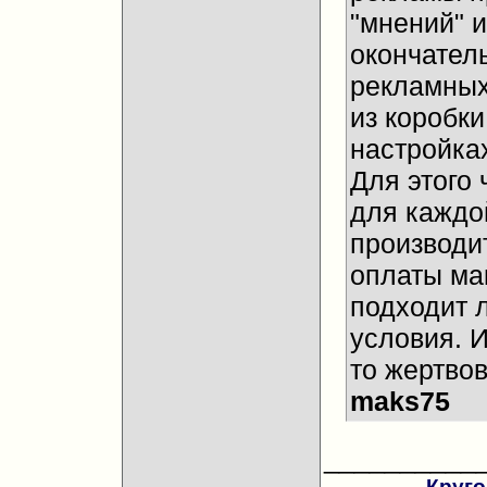
"мнений" и
окончател
рекламных
из коробки
настройках
Для этого 
для каждо
производи
оплаты ма
подходит 
условия. И
то жертвов
maks75
__________
Круго