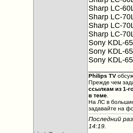
Sharp LC-60
Sharp LC-70
Sharp LC-70
Sharp LC-70
Sony KDL-6
Sony KDL-6
Sony KDL-6
__________
Philips TV
обсу
Прежде чем зад
ссылкам из 1-г
в теме
.
На ЛС в большин
задавайте на ф
Последний раз
14:19
.