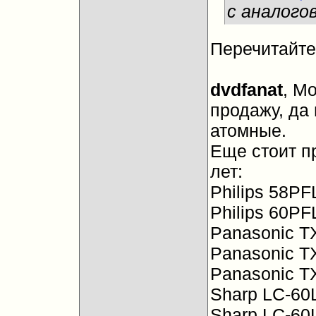
с аналого
Перечитайте
dvdfanat
, М
продажу, да
атомные.
Еще стоит п
лет:
Philips 58PF
Philips 60P
Panasonic T
Panasonic T
Panasonic T
Sharp LC-60
Sharp LC-60