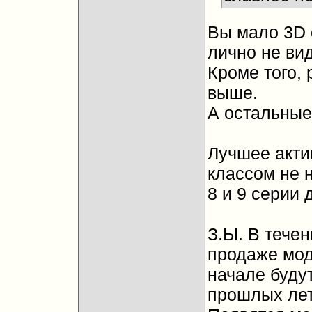
Вы мало 3D 
лично не вид
Кроме того, р
выше.
А остальные
Лучшее акти
классом не 
8 и 9 серии 
З.Ы. В тече
продаже моде
начале буду
прошлых лет