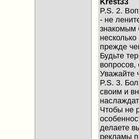
Krest33
P.S. 2. Во
- не ленит
знакомым 
несколько
прежде че
Будьте те
вопросов, 
Уважайте 
P.S. 3. Бо
своим и в
наслаждат
Чтобы не 
особенност
делаете в
рекламы п