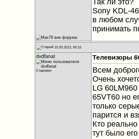
Так ли это?
Sony KDL-46
в любом слу
принимать п
15.03.2013, 00:10
dvdfanat
Телевизоры 60
Всем доброг
Старожил
Очень хочет
LG 60LM960 
65VT60 но ег
только серые
парится и вз
Кто реально
тут было ег