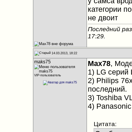
у самса вро
категории п
не двоит
Последний раз
17:29
.
14.03.2013, 18:22
maks75
Max78
, Моде
1) LG серий
VIP-пользователь
2) Philips 76
последний.
3) Toshiba V
4) Panasonic
Цитата: