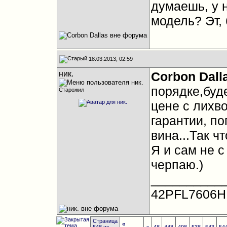
думаешь, у 
модель? Эт, 
18.03.2013, 02:59
ник.
Corbon Dall
порядке,буд
Старожил
цене с лихв
гарантии, по
вина...Так чт
Я и сам не с
черпаю.)
__________
42PFL7606H
Страница
«