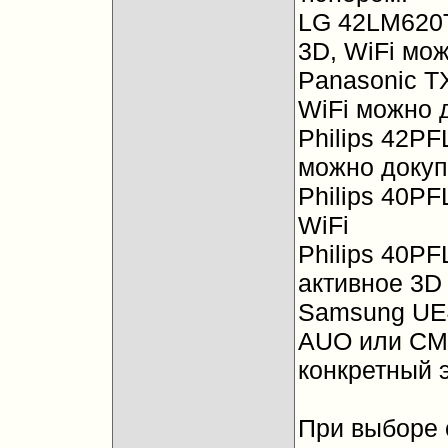
LG 42LM620T
3D, WiFi мо
Panasonic T
WiFi можно 
Philips 42PF
можно докуп
Philips 40PF
WiFi
Philips 40PF
активное 3D 
Samsung UE
AUO или CMI
конкретный э
При выборе 