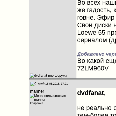
Во всех наш
же гадость, 
говне. Эфир
Свои диски 
Loewe 55 пр
сериалом (дру
Добавлено чере
Во какой еще
72LM960V
15.03.2013, 17:21
manner
dvdfanat
,
Старожил
не реально 
тем-более т