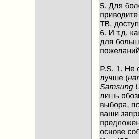
5. Для бол
приводите
ТВ, досту
6. И т.д.
для больш
пожеланий
P.S. 1. Не
лучше (
на
Samsung 
лишь обоз
выбора, п
ваши запр
предложен
основе со