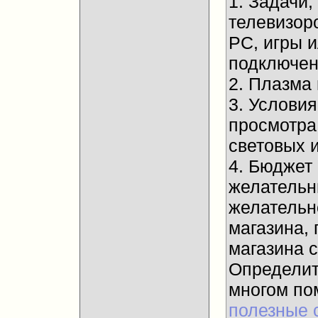
1. Задачи
телевизор
PC, игры 
подключени
2. Плазма
3. Услови
просмотра
световых и
4. Бюджет
желательны
желательн
магазина, 
магазина 
Определит
многом п
полезные 