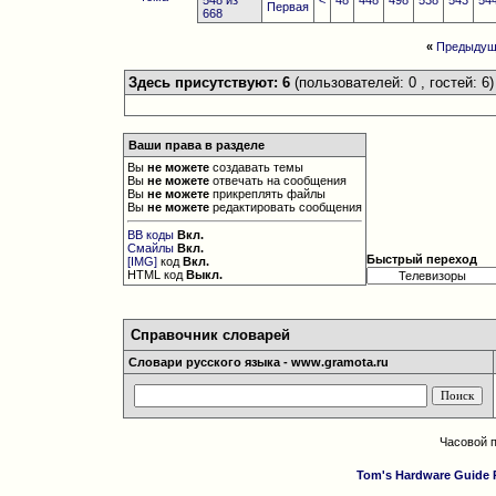
548 из
<
48
448
498
538
543
54
Первая
668
«
Предыдущ
Здесь присутствуют: 6
(пользователей: 0 , гостей: 6)
Ваши права в разделе
Вы
не можете
создавать темы
Вы
не можете
отвечать на сообщения
Вы
не можете
прикреплять файлы
Вы
не можете
редактировать сообщения
BB коды
Вкл.
Смайлы
Вкл.
Быстрый переход
[IMG]
код
Вкл.
HTML код
Выкл.
Справочник словарей
Словари русского языка - www.gramota.ru
Часовой 
Tom's Hardware Guide 