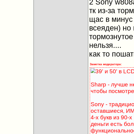
2 Sony w808
тк из-за тор
щас в минус
всеяден) но
тормознутое
нельзя....
как то поша
Заметка модератора:
39' и 50' в LC
Sharp - лучше н
чтобы посмотре
Sony - традицио
оставшиеся, ИМ
4-х букв из 90-х
деньги есть бо
функциональност