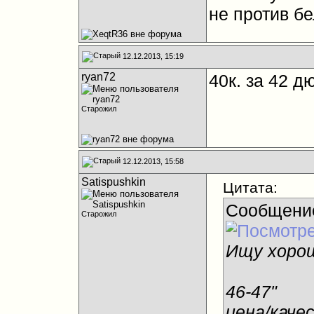
не против бе
12.12.2013, 15:19
ryan72
40к. за 42 д
Старожил
12.12.2013, 15:58
Satispushkin
Цитата:
Сообщени
Старожил
Ищу хорош
46-47"
цена/качес