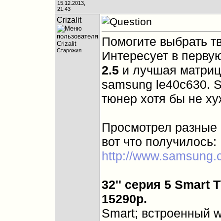
15.12.2013,
21:43
Crizalit
Помогите выбрать тв
Старожил
Интересует в перву
2.5
и лучшая матриц
samsung le40c630. S
тюнер хотя бы не ху
Просмотрел разные 
вот что получилось:
http://www.samsung
32'' серия 5 Smart
15290р.
Smart; встроенный wi