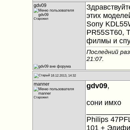
gdv09
Здравствуйте
этих моделе
Старожил
Sony KDL55W
PR55ST60, T
филмы и спу
Последний раз
21:07
.
18.12.2013, 14:32
manner
gdv09
,
Старожил
сони имхо
__________
Philips 47PF
101 + Эдифи