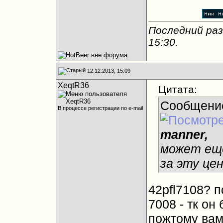
Последний раз
15:30
.
12.12.2013, 15:09
XeqtR36
Цитата:
Сообщени
В процессе регистрации по e-mail
manner,
может ещё
за эту це
42pfl7108? п
7008 - тк он
пожтому вам