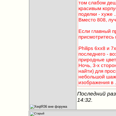
том слабом деш
красивым корпус
поделки - хуже .
Вместо 808, луч
Если главный пр
присмотритесь 
Philips 6хх8 и 7
последнего - в
природные цвет
Ночь, 3-х стор
найти) для прос
небольшой шажо
изображения в .
Последний раз
14:32
.