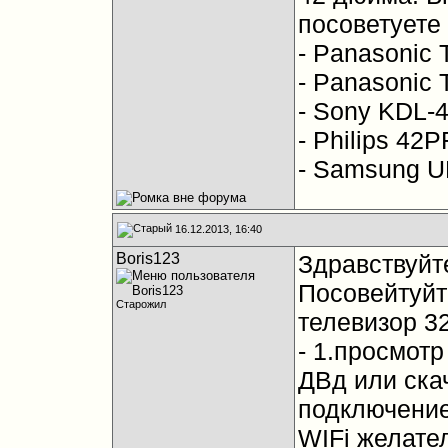
посоветуете 
- Panasonic
- Panasonic
- Sony KDL-
- Philips 42
- Samsung 
16.12.2013, 16:40
Boris123
Здравствуйт
Посовейтуйт
Старожил
телевизор 3
- 1.просмот
ДВд или ска
подключение 
WIFi желате