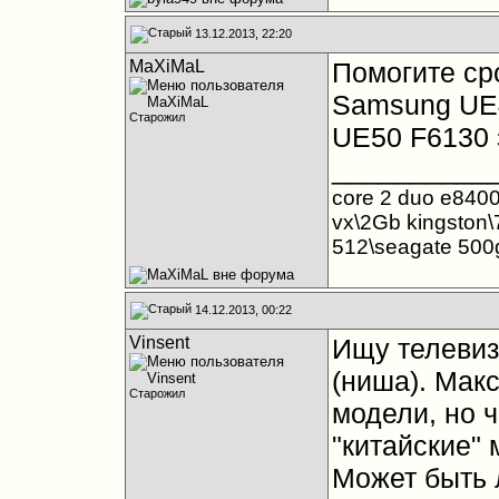
13.12.2013, 22:20
MaXiMaL
Помогите сро
Samsung UE4
Старожил
UE50 F6130 з
__________
core 2 duo e8400
vx\2Gb kingston\
512\seagate 50
14.12.2013, 00:22
Vinsent
Ищу телевиз
(ниша). Макс
Старожил
модели, но ч
"китайские"
Может быть 