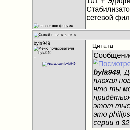
101 + Эдифи
Стабилизато
сетевой фил
12.12.2013, 19:20
byla949
Цитата:
Сообщени
...
byla949
, 
плохая нов
что ты м
придёться
этот тыс 
это philip
серии в 3