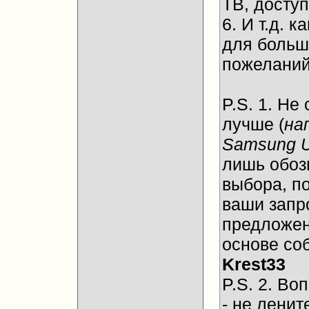
ТВ, досту
6. И т.д.
для больш
пожеланий
P.S. 1. Не
лучше (
на
Samsung 
лишь обоз
выбора, п
ваши запр
предложен
основе со
Krest33
P.S. 2. Во
- не ленит