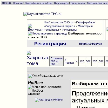
THG.RU
|
Новости
|
Смартфоны и ноутбуки
|
Видеокарты
|
Процессоры
|
Материнские пла
Клуб экспертов THG.ru
>
Периферийное
оборудование и гаджеты
>
Мониторы и
телевизоры
>
Телевизоры
Выбираем телевизор:
советы THG
Регистрация
Правила форума
Страница
«
607 из
<
107
507
557
597
6
Первая
668
31.03.2011, 00:47
HotBeer
Выбираем тел
Продолжен
Старожил
актуальных 
Цитата: