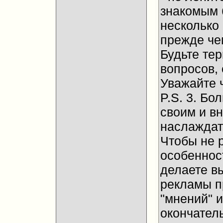
знакомым 
несколько
прежде че
Будьте те
вопросов, 
Уважайте 
P.S. 3. Бо
своим и в
наслаждат
Чтобы не 
особенност
делаете в
рекламы п
"мнений" и
окончател