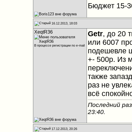
Бюджет 15-3
16.12.2013, 18:03
XeqtR36
Getr
, до 20 
или 6007 пр
В процессе регистрации по e-mail
подешевле ц
+- 500р. Из 
переключени
также запаз
раз не увле
всё спокойно
Последний раз
23:40
.
17.12.2013, 20:26