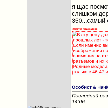
я щас посмо
слишком дор
350...самый
Заметка модератора:
В эту цену д
прошлых лет - 
Если именно вы
изображения по
внимания на вт
разъемов и их к
Родные модели,
только с 46-47 
__________
Особист & На
Последний раз
14:06
.