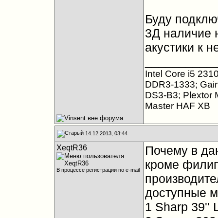
Буду подклю
3Д наличие н
акустики к н
__________
Intel Core i5 23
DDR3-1333; Gai
DS3-B3; Plextor 
Master HAF XB
14.12.2013, 03:44
XeqtR36
Почему в да
кроме филип
В процессе регистрации по e-mail
производите
доступные м
1 Sharp 39'