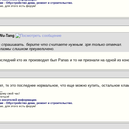
е - Обустройство дома, ремонт и строительство.
ю, для этого есть форум!
Wu-Tang
а спрашивать. берите что считаете нужным. зря только отвечал.
плазмы слишком преувеличено.
следний кто их производил был Panas и то ни признали на одной из ко
л, тк это последнее нормальное, что еще можно купить, остальное хлам.
__
дому свой час!
теться!
я носителей информации.
е - Обустройство дома, ремонт и строительство.
ю, для этого есть форум!