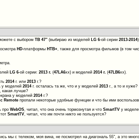
оможете с выбором
ТВ 47"
(выбираю из моделей
LG 6
-ой серии
2013-2014
)
росмотра
HD
-платформы
НТВ+
, также для просмотра фильмов (в том чи
етра.
.
делей
LG 6
-ой серии:
2013 г.
(
47LA6
xx) и моделей
2014 г.
(
47LB6
xx).
ать
2014
г. или
2013
г.?
а у моделей
2014
г. осталась та же, что и у моделей
2013
г., а то и хуже
, какая лучше?
экрана у моделей
2014
г.?
ic Remote
пропали некоторые удобные функции и что бы ими воспользов
ь про
WebOS
, читал, что она очень тормознутая и что
SmartTV
у модел
этот
SmartTV
, читал, что им почти никто не пользуется?
сь мы с телеком, моя вина, не посмотрел на диагональ 55", а это много