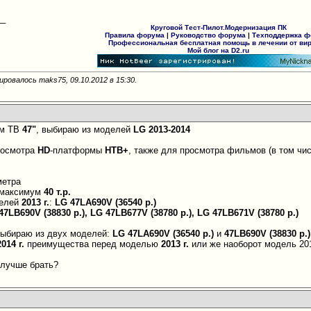
__
Круговой Тест-Пилот.Модернизация ПК
Правила форума
|
Руководство форума
|
Техподдержка 
Профессиональная бесплатная помощь в лечении от ви
Мой блог на D2.ru
ировалось maks75, 09.10.2012 в
15:30
.
ом ТВ
47"
, выбираю из моделей
LG 2013-2014
росмотра
HD
-платформы
НТВ+
, также для просмотра фильмов (в том чи
метра
максимум
40 т.р.
делей
2013 г.
:
LG 47LA690V (36540 p.)
47LB690V (38830 р.), LG 47LB677V (38780 р.), LG 47LB671V (38780 р.)
выбираю из двух моделей:
LG 47LA690V (36540 p.)
и
47LB690V (38830 р.)
2014 г.
преимущества перед моделью
2013 г.
или же наоборот модель 201
 лучше брать?