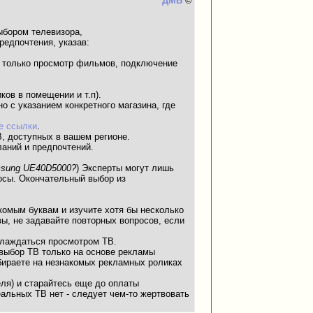
ДМБ
©
ыбором телевизора,
редпочтения, указав:
ли только просмотр фильмов, подключение
ков в помещении и т.п).
о с указанием конкретного магазина, где
е ссылки
.
В, доступных в вашем регионе.
ланий и предпочтений.
amsung UE40D5000?
) Эксперты могут лишь
осы. Окончательный выбор из
акомым буквам и изучите хотя бы несколько
ы, не задавайте повторных вопросов, если
слаждаться просмотром ТВ.
 выбор ТВ только на основе рекламы
ыбираете на незнакомых рекламных роликах
еля) и старайтесь еще до оплаты
еальных ТВ нет - следует чем-то жертвовать