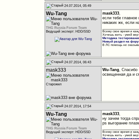
24.07.2014, 05:49
Wu-Tang
mask333
,
если тебе главное 
никаких жк, если н
________________
THG Russia Forum Team
Ведущий эксперт: HDD/SSD
Всему свое время и каж
Хочешь жить - умей вер
Методика тестировани
Новый раздел на форум
В ЛС помощь не оказыва
24.07.2014, 06:43
mask333
Wu-Tang
, Спасибо
освещенная да и с
Старожил
24.07.2014, 17:54
Wu-Tang
mask333
,
ну зачем тогда спр
ps выгорание плаз
________________
THG Russia Forum Team
Ведущий эксперт: HDD/SSD
Всему свое время и каж
Хочешь жить - умей вер
Методика тестировани