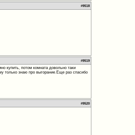
#
9518
#
9519
но купить, потом комната довольно таки
му только знаю про выгорание.Еще раз спасибо
#
9520