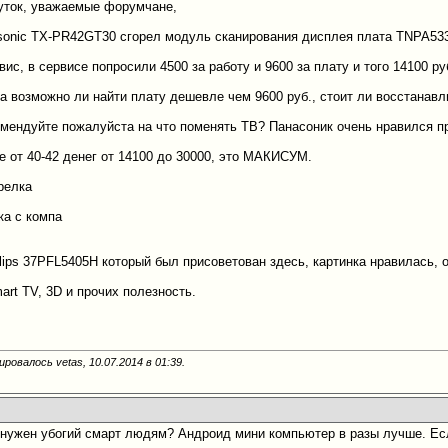
уток, уважаемые форумчане,
sonic TX-PR42GT30 сгорел модуль сканирования дисплея плата TNPA53
вис, в сервисе попросили 4500 за работу и 9600 за плату и того 14100 ру
а возможно ли найти плату дешевле чем 9600 руб., стоит ли восстанавл
комендуйте пожалуйста на что поменять ТВ? Панасоник очень нравился пр
е от 40-42 денег от 14100 до 30000, это МАКИСУМ.
релка
ка с компа
ips 37PFL5405H который был присоветован здесь, картинка нравилась, о
art TV, 3D и прочих полезность.
ровалось vetas, 10.07.2014 в
01:39
.
нужен убогий смарт людям? Андроид мини компьютер в разы лучше. Есл