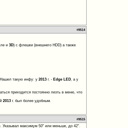
#
9514
сле и
3D
) с флешки (внешнего HDD) а также
? Нашел такую инфу: у
2013
г. -
Edge LED
, а у
аться приходится постоянно лезть в меню, что
ей
2013
г. был более удобным.
#
9515
. Указывал максимум 50" или меньше, до 42".