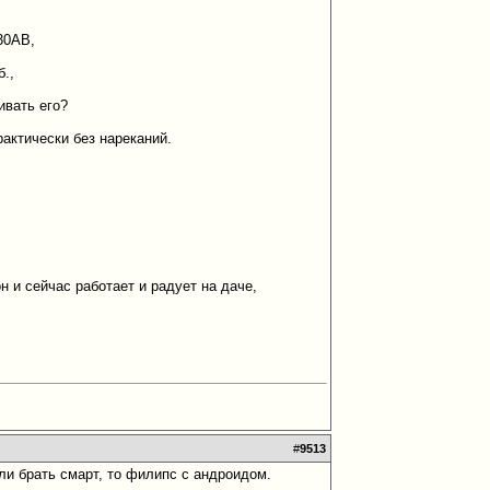
30AB,
б.,
ивать его?
актически без нареканий.
н и сейчас работает и радует на даче,
#
9513
и брать смарт, то филипс с андроидом.