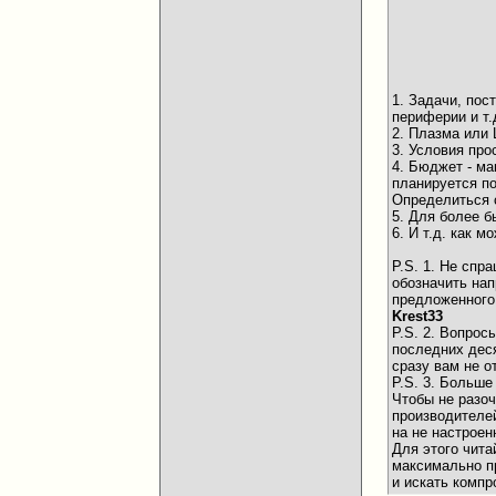
1. Задачи, по
периферии и т.д
2. Плазма или 
3. Условия про
4. Бюджет - ма
планируется по
Определиться 
5. Для более б
6. И т.д. как
P.S. 1. Не спр
обозначить на
предложенного
Krest33
P.S. 2. Вопрос
последних деся
сразу вам не о
P.S. 3. Больш
Чтобы не разоч
производителей
на не настроен
Для этого чита
максимально пр
и искать комп