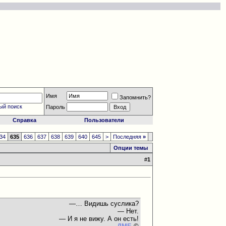
Имя
Запомнить?
ый поиск
Пароль
Справка
Пользователи
34
635
636
637
638
639
640
645
>
Последняя
»
Опции темы
#
1
—… Видишь суслика?
— Нет.
— И я не вижу. А он есть!