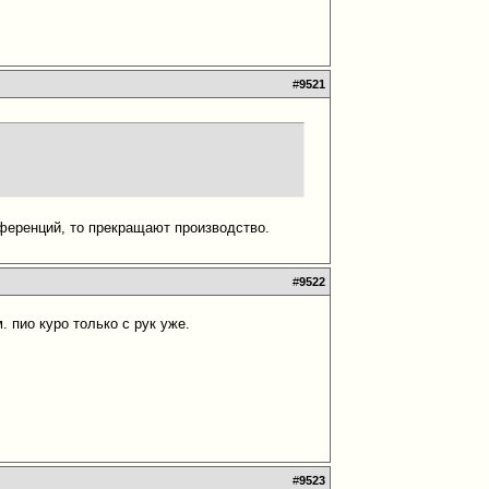
#
9521
нференций, то прекращают производство.
#
9522
 пио куро только с рук уже.
#
9523