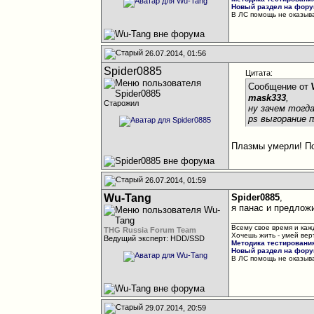
Новый раздел на форум
В ЛС помощь не оказыва
26.07.2014, 01:56
Spider0885
Цитата:
Сообщение от
mask333
,
Старожил
ну зачем тогд
ps выгорание 
Плазмы умерли! По
26.07.2014, 01:59
Wu-Tang
Spider0885
,
я панас и предложи
________________
Всему свое время и каж
THG Russia Forum Team
Хочешь жить - умей вер
Ведущий эксперт: HDD/SSD
Методика тестировани
Новый раздел на форум
В ЛС помощь не оказыва
29.07.2014, 20:59