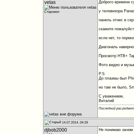
vetas
Доброго времени с
у телевизора Pana
Старожил
панель отнес в сер
скажите пожалуйст
если нет, то поре
Диагональ наверно
Просмотр НТВ+ Та
Фото видео и музы
P.S
До плазмы был Phil
но там не было, Sm
С уважением,
Виталий
Последний раз редакти
14.07.2014, 04:29
djbob2000
Не понимаю зачем 