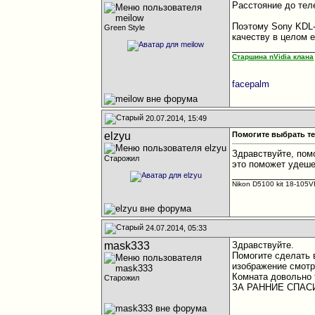
Расстояние до тел
Поэтому Sony KDL
Green Style
качеству в целом е
________________
Старшина nVidia клана
facepalm
20.07.2014, 15:49
elzyu
Помогите выбрать т
Здравствуйте, пом
Старожил
это поможет удеше
________________
Nikon D5100 kit 18-105V
24.07.2014, 05:33
mask333
Здравствуйте.
Помогите сделать
изображение смотр
Комната довольно 
Старожил
ЗА РАННИЕ СПАС