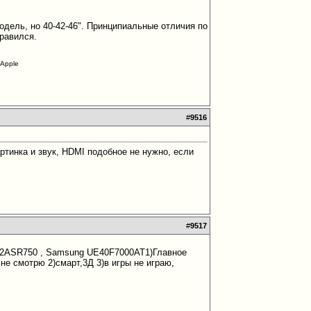
модель, но 40-42-46". Принципиальные отличия по
нравился.
Apple
#
9516
ртинка и звук, HDMI подобное не нужно, если
#
9517
42ASR750 , Samsung UE40F7000AT1)Главное
не смотрю 2)смарт,3Д 3)в игры не играю,