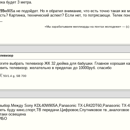
ека будет 3 метра.
-
55
w905a не подойдет. Но я обратил внимание, что есть точно такая же 
сть? Картинка, технический аспект? Если нет, то потрясающе. Телек по
__
«Мы зарабатываем миллиарды на понтах молодежи» — (с) 
елевизор
огите выбрать телевизор ЖК 32 дюйма для бабушки. Главное хорошая ка
вить телевизор. желательно в пределах до 10000руб. спасибо
__
R, 50/1.4 g, SB 700
 выбор.Между Sony KDL40W905A,Panasonic TX-LR42DT60,Panasonic TX-
еть буду кино,спорт,ТВ передачи.Цифровое,Спутниковое тв.,аналоговое 
таки освещена
ИБО