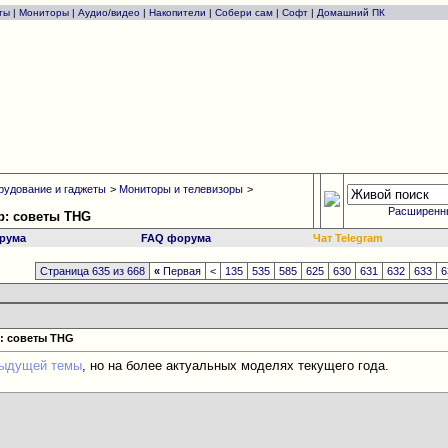
ты
|
Мониторы
|
Аудио/видео
|
Накопители
|
Собери сам
|
Софт
|
Домашний ПК
рудование и гаджеты
>
Мониторы и телевизоры
>
Расширенн
р: советы THG
рума
FAQ форума
Чат Telegram
Страница 635 из 668
«
Первая
<
135
535
585
625
630
631
632
633
6
: советы THG
ыдущей темы
, но на более актуальных моделях текущего года.