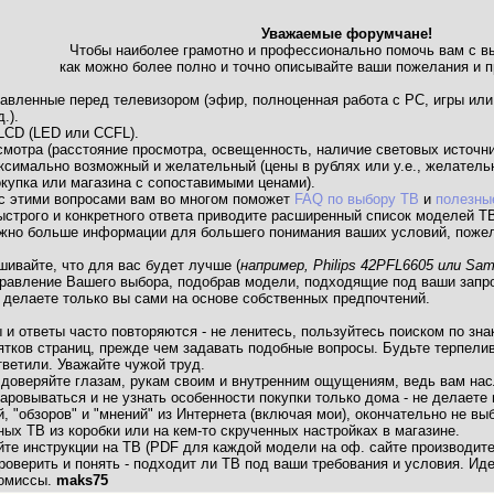
Уважаемые форумчане!
Чтобы наиболее грамотно и профессионально помочь вам с в
как можно более полно и точно описывайте ваши пожелания и п
ставленные перед телевизором (эфир, полноценная работа с PC, игры и
.).
LCD (LED или CCFL).
смотра (расстояние просмотра, освещенность, наличие световых источни
ксимально возможный и желательный (цены в рублях или у.е., желательн
купка или магазина с сопоставимыми ценами).
с этими вопросами вам во многом поможет
FAQ по выбору ТВ
и
полезны
ыстрого и конкретного ответа приводите расширенный список моделей Т
 можно больше информации для большего понимания ваших условий, поже
ашивайте, что для вас будет лучше (
например, Philips 42PFL6605 или S
правление Вашего выбора, подобрав модели, подходящие под ваши запр
 делаете только вы сами на основе собственных предпочтений.
ы и ответы часто повторяются - не ленитесь, пользуйтесь поиском по зн
тков страниц, прежде чем задавать подобные вопросы. Будьте терпелив
тветили. Уважайте чужой труд.
е доверяйте глазам, рукам своим и внутренним ощущениям, ведь вам на
аровываться и не узнать особенности покупки только дома - не делаете
, "обзоров" и "мнений" из Интернета (включая мои), окончательно не в
ных ТВ из коробки или на кем-то скрученных настройках в магазине.
йте инструкции на ТВ (PDF для каждой модели на оф. сайте производит
оверить и понять - подходит ли ТВ под ваши требования и условия. Ид
ромиссы.
maks75