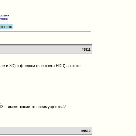
форума
русов
#
9511
сле и 3D) с флешки (внешнего HDD) а также
.
3 г. имеет какие то преимущества?
#
9512