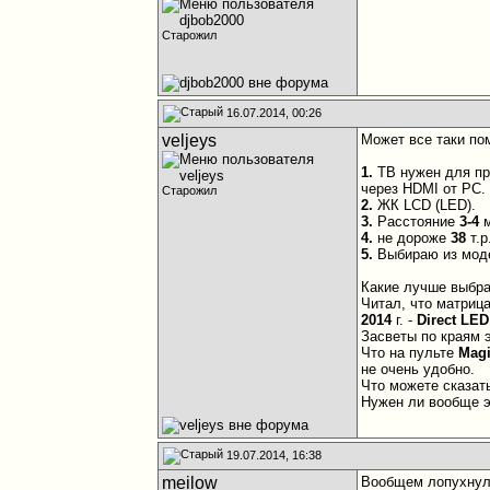
Старожил
16.07.2014, 00:26
veljeys
Может все таки п
1.
ТВ нужен для п
через HDMI от PC.
Старожил
2.
ЖК LCD (LED).
3.
Расстояние
3-4
м
4.
не дороже
38
т.р
5.
Выбираю из мо
Какие лучше выбр
Читал, что матриц
2014
г. -
Direct LED
Засветы по краям 
Что на пульте
Mag
не очень удобно.
Что можете сказат
Нужен ли вообще 
19.07.2014, 16:38
meilow
Вообщем лопухнули