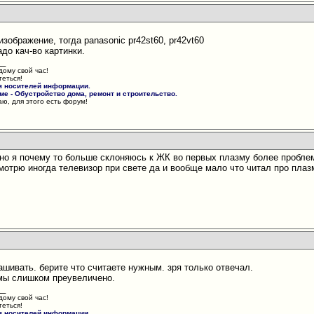
изображение, тогда panasonic pr42st60, pr42vt60
адо кач-во картинки.
__
дому свой час!
теться!
я носителей информации.
е - Обустройство дома, ремонт и строительство.
ю, для этого есть форум!
 но я почему то больше склоняюсь к ЖК во первых плазму более проблем
мотрю иногда телевизор при свете да и вообще мало что читал про плаз
ашивать. берите что считаете нужным. зря только отвечал.
мы слишком преувеличено.
__
дому свой час!
теться!
я носителей информации.