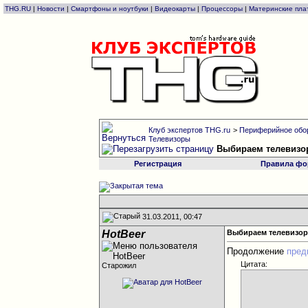
THG.RU
|
Новости
|
Смартфоны и ноутбуки
|
Видеокарты
|
Процессоры
|
Материнские пла
Клуб экспертов THG.ru
>
Периферийное обо
Телевизоры
Выбираем телевизо
Регистрация
Правила фо
31.03.2011, 00:47
HotBeer
Выбираем телевизор
Продолжение
пред
Цитата:
Старожил