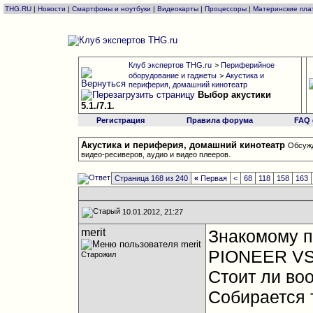
THG.RU
|
Новости
|
Смартфоны и ноутбуки
|
Видеокарты
|
Процессоры
|
Материнские пла
Клуб экспертов THG.ru
>
Периферийное
оборудование и гаджеты
>
Акустика и
периферия, домашний кинотеатр
Выбор акустики
5.1./7.1.
Регистрация
Правила форума
FAQ
Акустика и периферия, домашний кинотеатр
Обсужд
видео-ресиверов, аудио и видео плееров.
Страница 168 из 240
«
Первая
<
68
118
158
163
10.01.2012, 21:27
merit
Знакомому п
PIONEER VS
Старожил
Стоит ли во
Собирается 