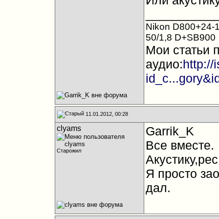
Или акустику
__________
Nikon D800+24-1
50/1,8 D+SB900
Мои статьи 
аудио:
http:/
id_c...gory&
11.01.2012, 00:28
clyams
Garrik_K
Все вместе.
Старожил
Акустику,рес
Я просто за
дал.