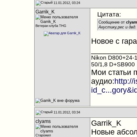
11.01.2012, 03:24
Garrik_K
Цитата:
Сообщение от
clya
Ветеран клуба THG
Акустику,рес и двд.
Новое с гара
__________
Nikon D800+24-1
50/1,8 D+SB900
Мои статьи 
аудио:
http:/
id_c...gory&
11.01.2012, 03:34
clyams
Garrik_K
Новые абсол
Старожил