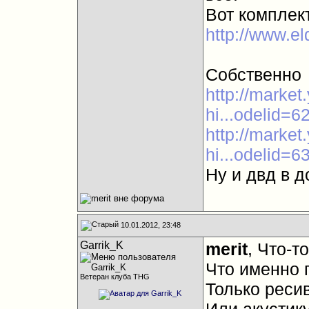
Вот комплек
http://www.el
Собственно
http://marke
hi...odelid=
http://marke
hi...odelid=
Ну и двд в д
10.01.2012, 23:48
Garrik_K
merit
, Что-т
Что именно 
Ветеран клуба THG
Только рес