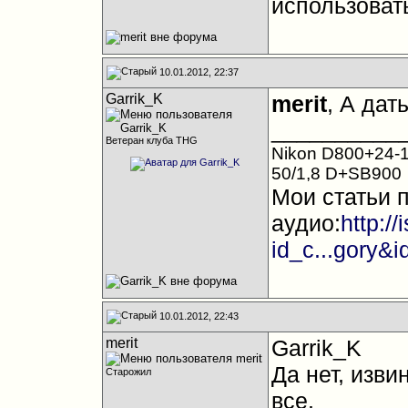
использоват
10.01.2012, 22:37
Garrik_K
merit
, А дат
__________
Ветеран клуба THG
Nikon D800+24-1
50/1,8 D+SB900
Мои статьи 
аудио:
http:/
id_c...gory&
10.01.2012, 22:43
merit
Garrik_K
Да нет, изви
Старожил
все.