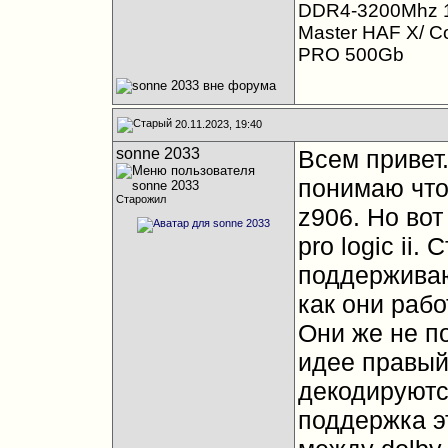
DDR4-3200Mhz 1
Master HAF X/ C
PRO 500Gb
20.11.2023, 19:40
sonne 2033
Всем привет
понимаю что 
Старожил
z906. Но вот
pro logic ii.
поддерживаю
как они раб
Они же не по
идее правый 
декодируютс
поддержка э