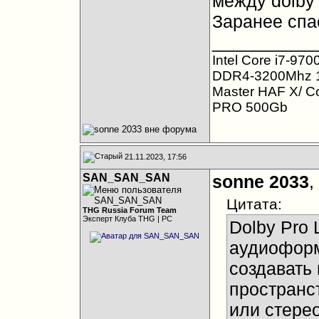
между dolby p
Заранее спа
__________
Intel Core i7-
DDR4-3200Mhz 1
Master HAF X/ C
PRO 500Gb
21.11.2023, 17:56
SAN_SAN_SAN
sonne 2033
,
Цитата:
THG Russia Forum Team
Эксперт Клуба THG | PC
Dolby Pro L
аудиоформ
создавать
пространст
или стере