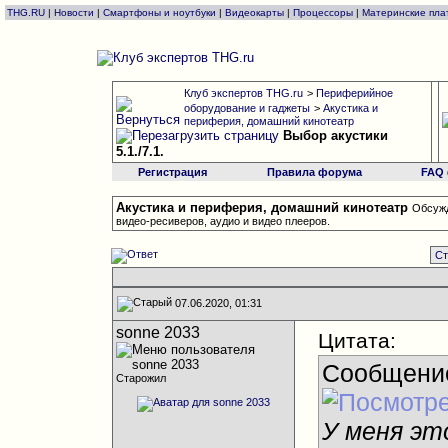
THG.RU
|
Новости
|
Смартфоны и ноутбуки
|
Видеокарты
|
Процессоры
|
Материнские пла
Клуб экспертов THG.ru
>
Периферийное
оборудование и гаджеты
>
Акустика и
периферия, домашний кинотеатр
Выбор акустики
5.1./7.1.
Регистрация
Правила форума
FAQ
Акустика и периферия, домашний кинотеатр
Обсужд
видео-ресиверов, аудио и видео плееров.
Ст
07.06.2020, 01:31
sonne 2033
Цитата:
Сообщени
Старожил
У меня эт