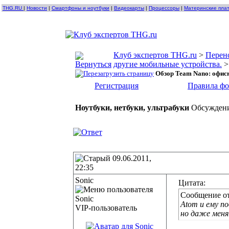
THG.RU
|
Новости
|
Смартфоны и ноутбуки
|
Видеокарты
|
Процессоры
|
Материнские пла
Клуб экспертов THG.ru
>
Перен
другие мобильные устройства.
Обзор Team Nano: офисн
Регистрация
Правила ф
Ноутбуки, нетбуки, ультрабуки
Обсуждени
09.06.2011,
22:35
Sonic
Цитата:
Сообщение о
Atom и ему п
VIP-пользователь
но даже мен