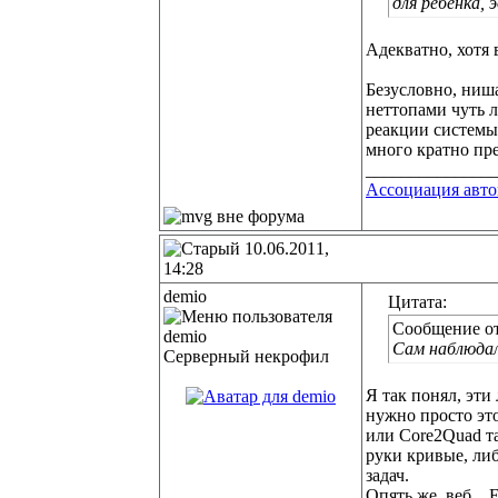
для ребёнка, 
Адекватно, хотя
Безусловно, ниша
неттопами чуть 
реакции систем
много кратно пр
______________
Ассоциация авт
10.06.2011,
14:28
demio
Цитата:
Сообщение о
Сам наблюда
Серверный некрофил
Я так понял, эти
нужно просто это
или Core2Quad та
руки кривые, ли
задач.
Опять же, веб... 