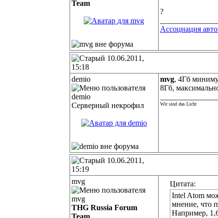
Team
?
______________
Ассоциация авт
10.06.2011,
15:18
demio
mvg
, 4Гб миниму
8Гб, максимальн
______________
Серверный некрофил
Wir sind das Licht
10.06.2011,
15:19
mvg
Цитата:
Intel Atom мо
мнение, что 
THG Russia Forum
Например, 1,
Team