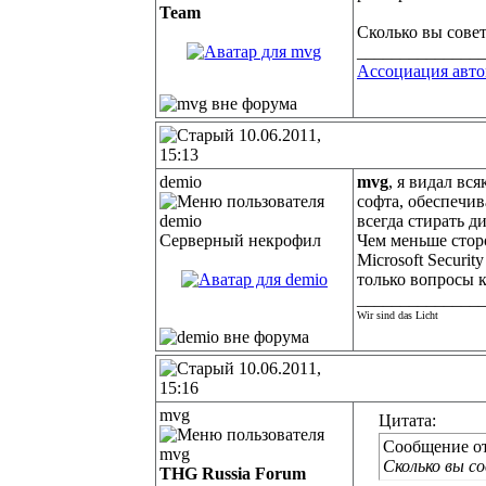
Team
Сколько вы сове
______________
Ассоциация авт
10.06.2011,
15:13
demio
mvg
, я видал вс
софта, обеспечив
всегда стирать д
Серверный некрофил
Чем меньше сторо
Microsoft Securi
только вопросы к
______________
Wir sind das Licht
10.06.2011,
15:16
mvg
Цитата:
Сообщение о
Сколько вы с
THG Russia Forum