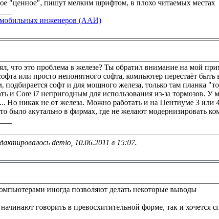
амое "ценное", пишут мелким шрифтом, в плохо читаемых местах
____
омобильных инженеров (ААИ)
взял, что это проблема в железе? Ты обратил внимание на мой п
 софта или просто непонятного софта, компьютер перестаёт быт
, подбирается софт и для мощного железа, только там планка "т
ть и Core i7 непригодным для использования из-за тормозов. У 
... Но никак не от железа. Можно работать и на Пентиуме 3 или 4
это было акутально в фирмах, где не желают модернизировать к
____
дактировалось demio, 10.06.2011 в
15:07
.
 компьютерами иногда позволяют делать некоторые выводы
 начинают говорить в превосхитительной форме, так и хочется сп