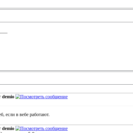
____
т
demio
б, если в вебе работают.
т
demio