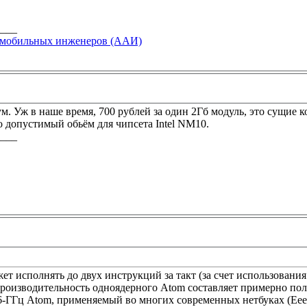
____
омобильных инженеров (ААИ)
м. Уж в наше время, 700 рублей за один 2Гб модуль, это сущие 
о допустимый обьём для чипсета Intel NM10.
____
жет исполнять до двух инструкций за такт (за счет использования
производительность одноядерного Atom составляет примерно пол
6-ГГц Atom, применяемый во многих современных нетбуках (Eee 