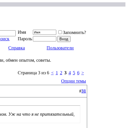
Имя
Запомнить?
поиск
Пароль
Справка
Пользователи
ми, обмен опытом, советы.
Страница 3 из 6
<
1
2
3
4
5
6
>
Опции темы
#
31
ном. Уж на что я не притязательный,