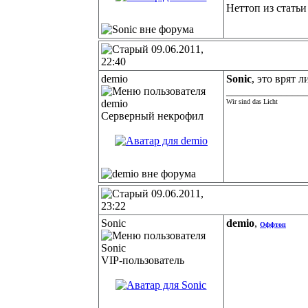
Неттоп из стать
09.06.2011,
22:40
demio
Sonic
, это врят л
______________
Wir sind das Licht
Серверный некрофил
09.06.2011,
23:22
Sonic
demio
,
Оффтоп
VIP-пользователь