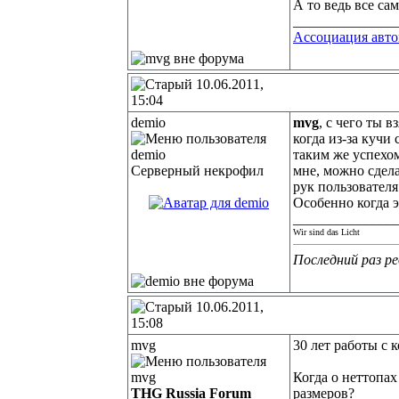
А то ведь все с
______________
Ассоциация авт
10.06.2011,
15:04
demio
mvg
, с чего ты 
когда из-за кучи
таким же успехом
Серверный некрофил
мне, можно сдела
рук пользователя
Особенно когда 
______________
Wir sind das Licht
Последний раз ре
10.06.2011,
15:08
mvg
30 лет работы с
Когда о неттопах
THG Russia Forum
размеров?