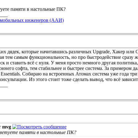
туете памяти в настольные ПК?
____
омобильных инженеров (ААИ)
яких дядек, которые начитавшись различных Upgrade, Хакер или 
ая тем самым функциональность, но про быстродействие сразу ж
иск и ставить всё с нуля. У меня просто немного другая политика,
ннего софта, тем стабильнее и быстрее система. За примером далек
ty Essentials. Собираю на встроенных Атомах система уже года три
онсультации. Из этого стоит тоже сделать вывод, что всё зависит
____
т
mvg
оветуете памяти в настольные ПК?