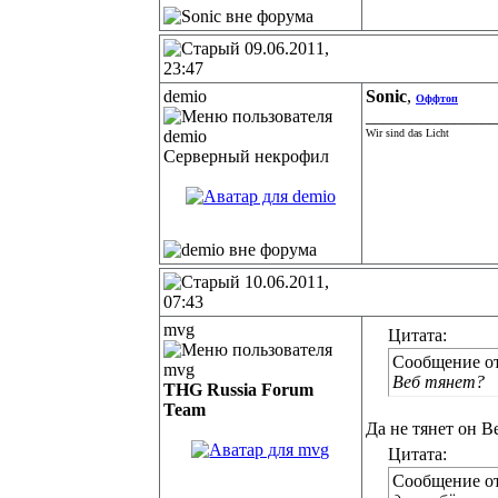
09.06.2011,
23:47
demio
Sonic
,
Оффтоп
______________
Wir sind das Licht
Серверный некрофил
10.06.2011,
07:43
mvg
Цитата:
Сообщение о
Веб тянет?
THG Russia Forum
Team
Да не тянет он Ве
Цитата:
Сообщение о