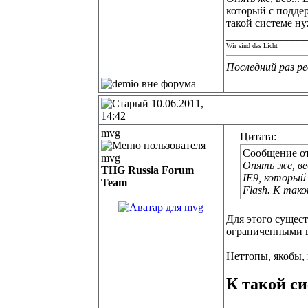
который с поддер
такой системе ну
______________
Wir sind das Licht
Последний раз ре
10.06.2011,
14:42
mvg
Цитата:
Сообщение о
Опять же, веб
THG Russia Forum
IE9, который 
Team
Flash. К так
Для этого сущес
ограниченными 
Неттопы, якобы,
К такой с