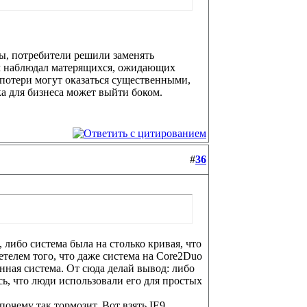
мы, потребители решили заменять
ам наблюдал матерящихся, ожидающих
 потери могут оказаться существенными,
 для бизнеса может выйти боком.
#
36
 либо система была на столько кривая, что
етелем того, что даже система на Core2Duo
нная система. От сюда делай вывод: либо
ь, что люди использовали его для простых
 почему так тормозит. Вот взять IE9,