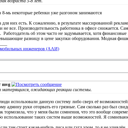
эдак возраста 5-8 лет.
 в 8-мь некоторые ребенки уже разгоном занимаются
 для них есть. К сожалению, в результате массированной рекла
ли не все. Производительность работника в офисе снижается. С
ы.
Работодатель об этом часто не задумывается, хотя финансовые
евышающие разницу в цене закупки оборудования. Модная фишка
____
омобильных инженеров (ААИ)
т
mvg
л матерящихся, ожидающих реакции системы.
 люди использовали данную систему либо сверх её возможностей,
му админу руки оторвать его грязные. Сам сколько раз был свид
к тормозила, что у меня были сомнения, что это вообще совреме
бо использование таких систем выше возможностей. Я сомневаюс
Если там стоит какая-нибудь лиса или гугл хром, то я не удивлён,