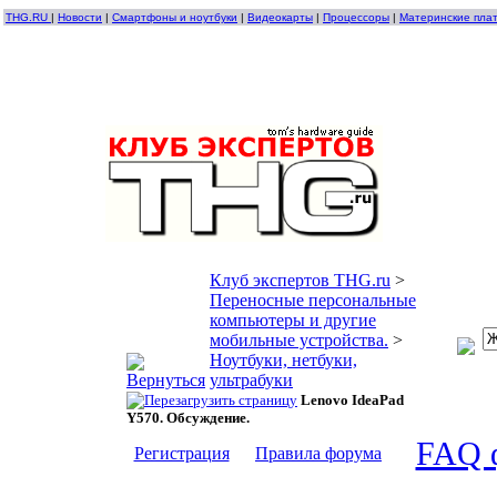
THG.RU
|
Новости
|
Смартфоны и ноутбуки
|
Видеокарты
|
Процессоры
|
Материнские пла
Клуб экспертов THG.ru
>
Переносные персональные
компьютеры и другие
мобильные устройства.
>
Ноутбуки, нетбуки,
ультрабуки
Lenovo IdeaPad
Y570. Обсуждение.
FAQ 
Регистрация
Правила форума