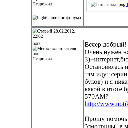
Старожил
28.02.2012,
22:02
nora
Вечер добрый!
Очень нужен но
3)+интернет,бю
Старожил
Остановилась н
там идут серии
буков) и я ник
какой в итоге 
570AM?
http://www.noti
Прошу помочь р
"смотрины" в м