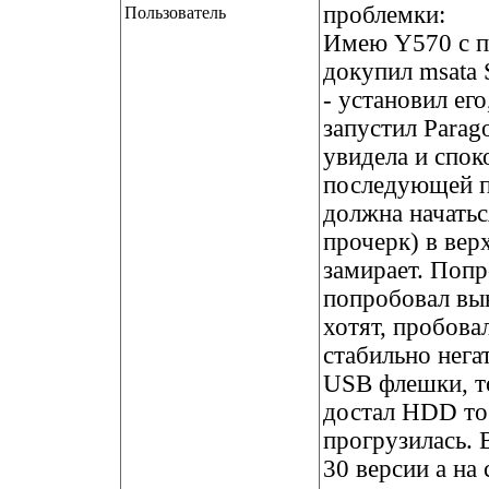
проблемки:
Пользователь
Имею Y570 с п
докупил msat
- установил его
запустил Parag
увидела и спок
последующей пе
должна начатьс
прочерк) в вер
замирает. Попр
попробовал вын
хотят, пробова
стабильно нега
USB флешки, то
достал HDD то 
прогрузилась. 
30 версии а на 