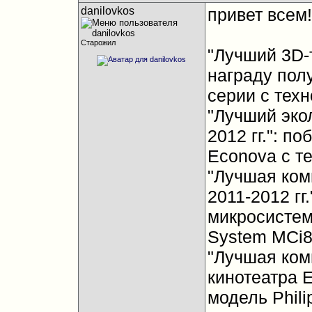
danilovkos
привет всем!
Старожил
"Лучший 3D-т
награду полу
серии с тех
"Лучший эко
2012 гг.": п
Econova с т
"Лучшая ком
2011-2012 гг
микросистема
System MCi8
"Лучшая ком
кинотеатра Е
модель Phil