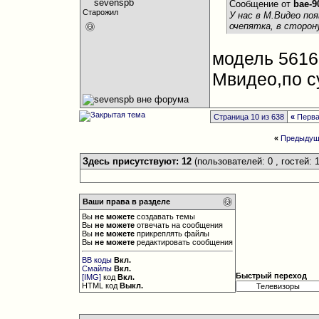
Сообщение от
bae-9
Старожил
У нас в М.Видео поя
очепятка, в сторон
модель 5616
Мвидео,по с
Страница 10 из 638
«
Перв
«
Предыдущ
Здесь присутствуют: 12
(пользователей: 0 , гостей: 1
Ваши права в разделе
Вы
не можете
создавать темы
Вы
не можете
отвечать на сообщения
Вы
не можете
прикреплять файлы
Вы
не можете
редактировать сообщения
BB коды
Вкл.
Смайлы
Вкл.
Быстрый переход
[IMG]
код
Вкл.
HTML код
Выкл.