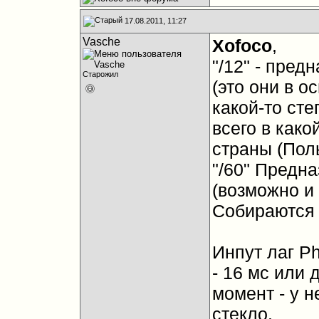
17.08.2011, 11:27
Vasche
Xofoco
,
"/12" - пре
Старожил
(это они в о
какой-то сте
всего в како
страны (Поль
"/60" Предн
(возможно и 
Собираются 
Инпут лаг P
- 16 мс или
момент - у н
стекло.