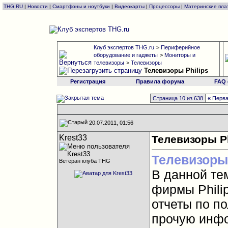
THG.RU
|
Новости
|
Смартфоны и ноутбуки
|
Видеокарты
|
Процессоры
|
Материнские пла
Клуб экспертов THG.ru
>
Периферийное
оборудование и гаджеты
>
Мониторы и
телевизоры
>
Телевизоры
Телевизоры Philips
Регистрация
Правила форума
FAQ
Страница 10 из 638
«
Перв
20.07.2011, 01:56
Krest33
Телевизоры Ph
Телевизоры
Ветеран клуба THG
В данной те
фирмы Phili
отчеты по п
прочую инф