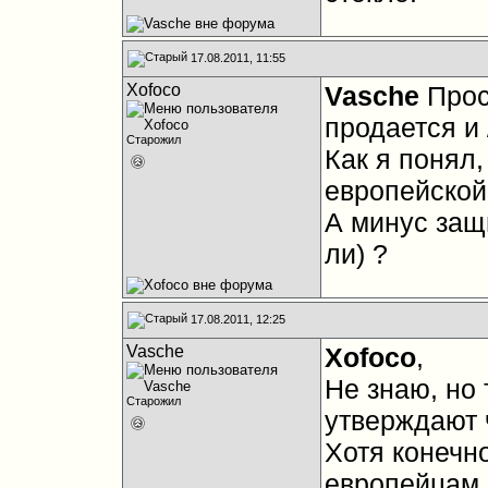
17.08.2011, 11:55
Xofoco
Vasche
Прос
продается и /
Старожил
Как я понял,
европейской
А минус защи
ли) ?
17.08.2011, 12:25
Vasche
Xofoco
,
Не знаю, но
Старожил
утверждают ч
Хотя конечн
европейцам