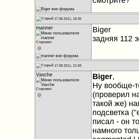
смотрите?
17.08.2011, 19:36
manner
Biger
задняя 112 з
Старожил
17.08.2011, 21:58
Vasche
Biger
,
Ну вообще-т
Старожил
(проверил на
такой же) на
подсветка ("
писал - он т
намного толщ