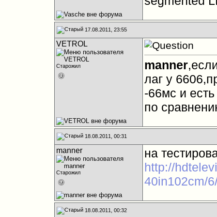
segmented LE
17.08.2011, 23:55
VETROL
manner
,есл
Старожил
лаг у 6606,п
-66мс и есть
по сравнени
18.08.2011, 00:31
manner
на тестиров
http://hdtelev
Старожил
40in102cm/6
18.08.2011, 00:32