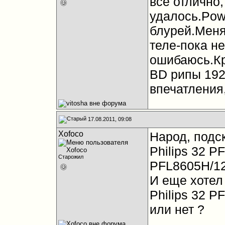
всё отлично,
удалось.Pow
блурей.Меня
теле-пока н
ошибаюсь.Кр
BD рипы 192
впечатления
17.08.2011, 09:08
Xofoco
Народ, подс
Philips 32 P
Старожил
PFL8605H/12
И еще хотел 
Philips 32 P
или нет ?