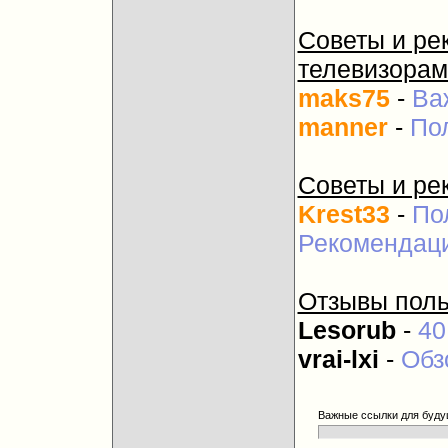
Советы и ре
телевизорам
maks75
-
Ва
manner
-
По
Советы и ре
Krest33
-
По
Рекомендаци
Отзывы поль
Lesorub
-
40
vrai-lxi
-
Обз
Важные ссылки для буду