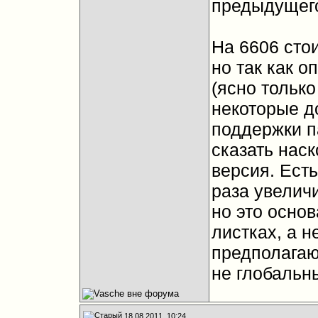
предыдущего 
На 6606 стои
но так как о
(ясно только
некоторые д
поддержки п
сказать нас
версия. Есть
раза увелич
но это осно
листках, а н
предполагаю
не глобальн
18.08.2011, 10:24