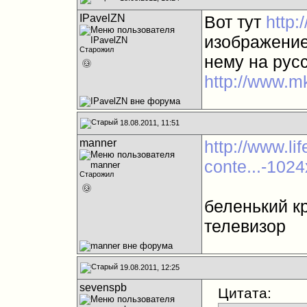
IPavelZN
Вот тут
http:
изображение
Старожил
нему на рус
http://www.m
18.08.2011, 11:51
manner
http://www.li
conte...-102
Старожил
беленький кр
телевизор
19.08.2011, 12:25
sevenspb
Цитата: