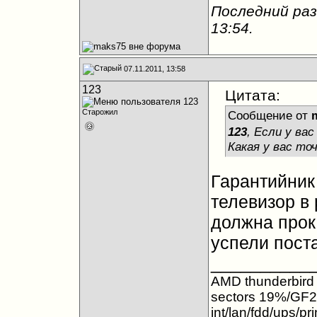
Последний раз
13:54
.
07.11.2011, 13:58
123
Цитата:
Старожил
Сообщение от
123
, Если у ва
Какая у вас то
Гарантийник 
телевизор в 
должна прока
успели поста
__________
AMD thunderbir
sectors 19%/GF
int/lan/fdd/ups/pr