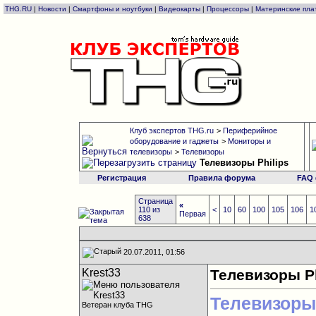
THG.RU
|
Новости
|
Смартфоны и ноутбуки
|
Видеокарты
|
Процессоры
|
Материнские пла
Клуб экспертов THG.ru
>
Периферийное
оборудование и гаджеты
>
Мониторы и
телевизоры
>
Телевизоры
Телевизоры Philips
Регистрация
Правила форума
FAQ
Страница
«
110 из
<
10
60
100
105
106
1
Первая
638
20.07.2011, 01:56
Krest33
Телевизоры Ph
Телевизоры
Ветеран клуба THG