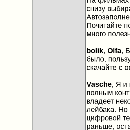
На фильмах 
снизу выбира
Автозаполне
Почитайте по
много полезн
bolik
,
Olfa
, 
было, польз
скачайте с 
Vasche
, Я и
полным контр
владеет нек
лейбака. Но 
цифровой те
раньше, ост