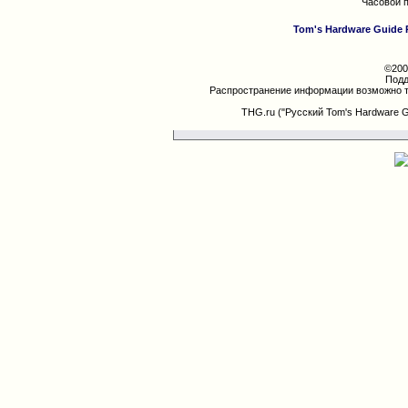
Часовой 
Tom's Hardware Guide 
©200
Подд
Распространение информации возможно т
THG.ru ("Русский Tom's Hardware 