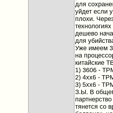
для сохране
уйдет если у
плохи. Через
технологиях 
дешево нача
для убийства
Уже имеем 3
на процессор
китайские ТВ
1) 3606 - TP
2) 4хх6 - TP
3) 5хх6 - TP
З.Ы. В общ
партнерство
тянется со 