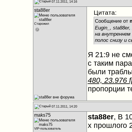
07.11.2011, 14:16
sta88er
Цитата:
Сообщение от
Старожил
Eugin_, sta88er
на внутреннем 
полос снизу и 
Я 21:9 не см
с таким пара
были траблы
480, 23.976 
пропорции т
07.11.2011, 14:20
maks75
sta88er
, В 1
х прошлого 2
VIP-пользователь