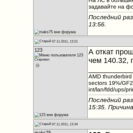
На ЛС в большин
задавайте на ф
Последний раз
13:56
.
07.11.2011, 13:21
123
А откат про
чем 140.32,
Старожил
__________
AMD thunderbir
sectors 19%/GF
int/lan/fdd/ups/pr
Последний раз
15:35
. Причин
07.11.2011, 13:34
maks75