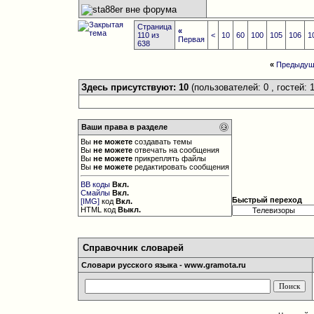
Страница
«
110 из
<
10
60
100
105
106
1
Первая
638
«
Предыдущ
Здесь присутствуют: 10
(пользователей: 0 , гостей: 1
Ваши права в разделе
Вы
не можете
создавать темы
Вы
не можете
отвечать на сообщения
Вы
не можете
прикреплять файлы
Вы
не можете
редактировать сообщения
BB коды
Вкл.
Смайлы
Вкл.
Быстрый переход
[IMG]
код
Вкл.
HTML код
Выкл.
Справочник словарей
Словари русского языка - www.gramota.ru