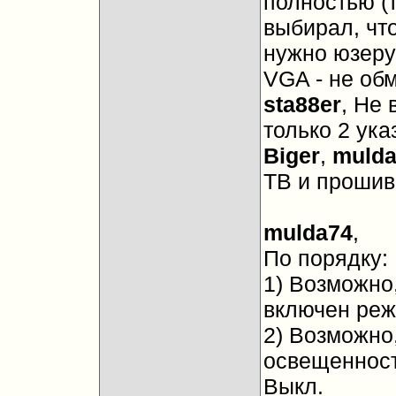
полностью (т
выбирал, что
нужно юзер
VGA - не об
sta88er
, Не 
только 2 ук
Biger
,
mulda
ТВ и прошив
mulda74
,
По порядку:
1) Возможно
включен реж
2) Возможно,
освещенност
Выкл.