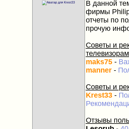
В данной те
фирмы Phili
отчеты по п
прочую инф
Советы и ре
телевизорам
maks75
-
Ва
manner
-
По
Советы и ре
Krest33
-
По
Рекомендаци
Отзывы поль
Lesorub
-
40