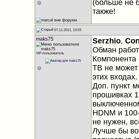
(больше не 
также!
07.11.2011, 13:03
maks75
Serzhio
,
Con
Обман рабо
VIP-пользователь
Компонента 
ТВ не может
этих входах.
Доп. пункт 
прошивках 14
выключенном
HDNM и 100-
не нужен, в
Лучше бы во