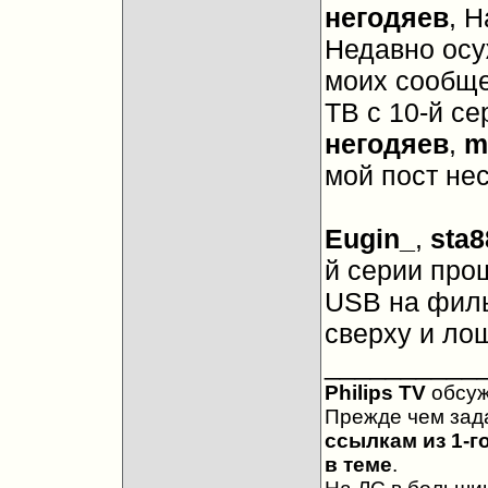
негодяев
, Н
Недавно осу
моих сообще
ТВ с 10-й се
негодяев
,
m
мой пост нес
Eugin_
,
sta8
й серии про
USB на филь
сверху и л
__________
Philips TV
обсу
Прежде чем зад
ссылкам из 1-г
в теме
.