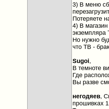
3) В меню сб
перезагрузит
Потеряете н
4) В магазин
экземпляра 
Но нужно бу
что ТВ - бра
Sugoi
,
В темноте в
Где располо
Вы разве см
негодяев
, 
прошивках 1