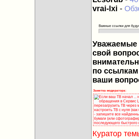
vrai-lxi
-
Обз
Важные ссылки для буду
Уважаемые 
свой вопрос
внимательн
по ссылкам 
ваши вопро
Заметка модератора:
Если ваш ТВ начал ...
обращения в Сервис Це
перезагрузить ТВ через 
настроить ТВ с нуля (как
- запишите все найденны
бумаги (или сфотографир
последующего быстрого 
Куратор тем