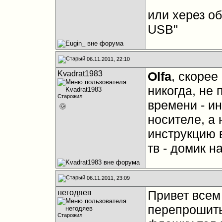
или xерез о
USB"
06.11.2011, 22:10
Kvadrat1983
Olfa
, скорее
никогда, не 
Старожил
времени - и
носителе, а 
инструкцию 
тв - домик н
06.11.2011, 23:09
негодяев
Привет всем
перепрошить
Старожил