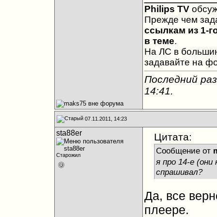
Philips TV
обсу
Прежде чем зад
ссылкам из 1-г
в теме
.
На ЛС в большин
задавайте на ф
Последний раз
14:41
.
07.11.2011, 14:23
sta88er
Цитата:
Сообщение от
Старожил
я про 14-е (они
спрашивал?
Да, все верн
плеере.