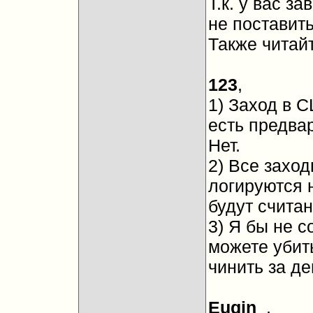
Т.к. у вас з
не поставить
Также читайт
123
,
1) Заход в С
есть предва
Нет.
2) Все захо
логируются 
будут счита
3) Я бы не с
можете убить
чинить за де
Eugin_
,