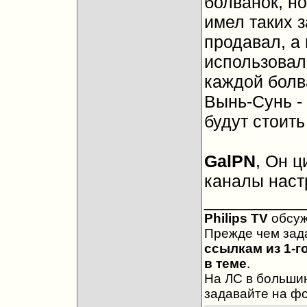
болванок, но
имел таких з
продавал, а 
использовали
каждой болв
Вынь-Сунь - 
будут стоить
GalPN
, Он 
каналы наст
__________
Philips TV
обсу
Прежде чем зад
ссылкам из 1-г
в теме
.
На ЛС в большин
задавайте на ф