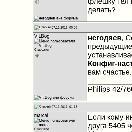
флешку тел н
делать?
07.11.2011, 00:05
Vit.Bog
негодяев
, 
предыдущие 
Старожил
устанавливае
Конфиг-нас
вам счастье.
__________
Philips 42/
07.11.2011, 01:18
marcal
Если кому и
друга 5405 
Старожил