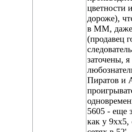
цветности и
дороже), чт
в ММ, даже
(продавец г
следователь
заточены, 
любознател
Пиратов и 
проигрыват
одновремен
5605 - еще 
как у 9хх5,
сетях в 52'.