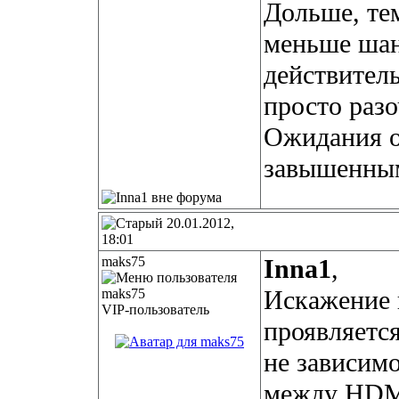
Дольше, те
меньше шанс
действител
просто разо
Ожидания о
завышенны
20.01.2012,
18:01
maks75
Inna1
,
Искажение 
VIP-пользователь
проявляетс
не зависим
между HDMI