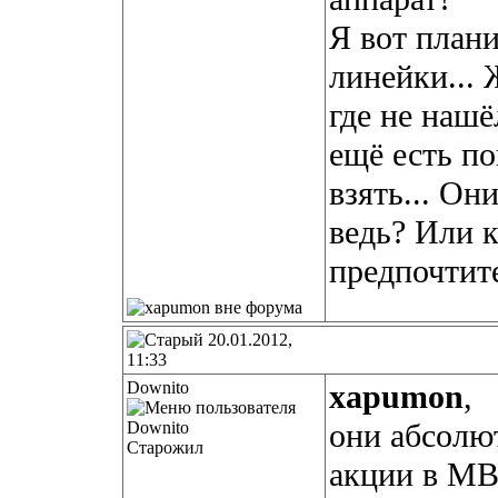
Я вот плани
линейки... 
где не нашё
ещё есть п
взять... Он
ведь? Или к
предпочтит
20.01.2012,
11:33
Downito
xapumon
,
они абсолю
Старожил
акции в МВ 