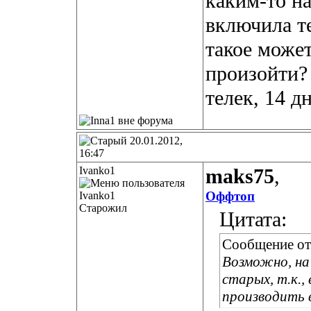
каким-то н
включила те
такое може
произойти?
телек, 14 д
20.01.2012,
16:47
Ivanko1
maks75
,
Оффтоп
Старожил
Цитата:
Сообщение о
Возможно, на
старых, т.к.,
производить в