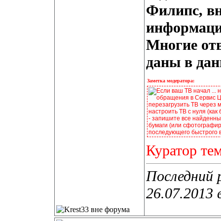
Филипс, вн
информацие
Многие от
даны в дан
Заметка модератора:
Если ваш ТВ начал ... 
обращения в Сервис Це
перезагрузить ТВ через 
настроить ТВ с нуля (как
- запишите все найденные
бумаги (или сфотографир
последующего быстрого 
Куратор те
Последний 
26.07.2013 