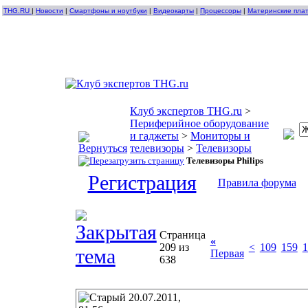
THG.RU
|
Новости
|
Смартфоны и ноутбуки
|
Видеокарты
|
Процессоры
|
Материнские пла
Клуб экспертов THG.ru
>
Периферийное оборудование
и гаджеты
>
Мониторы и
телевизоры
>
Телевизоры
Телевизоры Philips
Регистрация
Правила форума
Страница
«
209 из
<
109
159
1
Первая
638
20.07.2011,