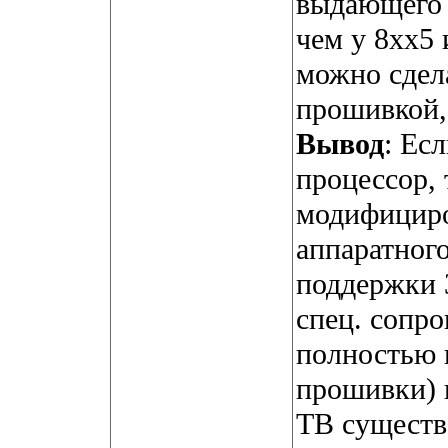
выдающего 
чем у 8хх5 
можно сдела
прошивкой, 
Вывод
: Ес
процессор,
модифициро
аппаратного
поддержки 
спец. сопр
полностью 
прошивки) н
ТВ существе