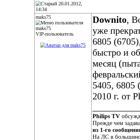
20.01.2012,
14:34
maks75
Downito
, В
уже прекра
VIP-пользователь
6805 (6705)
быстро и о
месяц (пыта
февральский
5405, 6805 
2010 г. от Ph
__________
Philips TV
обсуж
Прежде чем задав
из 1-го сообщения
На ЛС в большинст