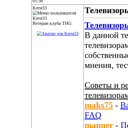
01:56
Krest33
Телевизоры
Телевизор
Ветеран клуба THG
В данной т
телевизора
собственны
мнения, те
Советы и р
телевизора
maks75
-
В
FAQ
manner
-
П