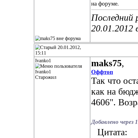
на форуме.
Последний 
20.01.2012 
20.01.2012,
15:11
Ivanko1
maks75
,
Оффтоп
Старожил
Так что ос
как на бюд
4606". Воз
Добавлено через 
Цитата: