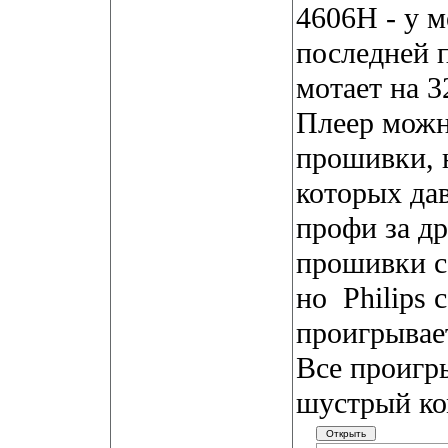
4606H - у м
последней 
мотает на 3
Плеер можн
прошивки, 
которых да
профи за др
прошивки с 
но
Philips 
проигрывае
Все проигры
шустрый ко