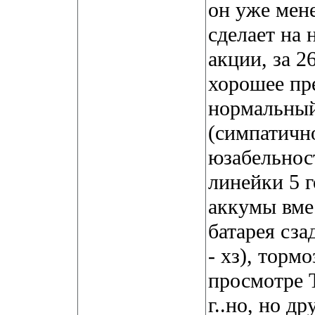
он уже мен
сделает на 
акции, за 2
хорошее пр
нормальный
(симпатично
юзабельност
линейки 5 г
аккумы вме
батарея сза
- хз), торм
просмотре Т
г..но, но др