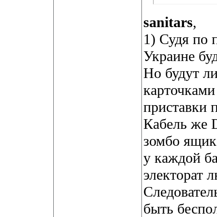
sanitars
,
1) Судя по
Украине буд
Но будут л
карточками
приставки п
Кабель же 
зомбо ящик
у каждой ба
электорат 
Следователь
быть беспол