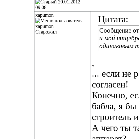
20.01.2012,
09:08
xapumon
Цитата:
Сообщение о
Старожил
и мой нищебро
одинаковым т
,
... если не
согласен!
Конечно, е
бабла, я бы
строитель и
А чего ты 
аппарат?