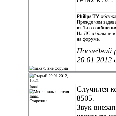
__________
Philips TV
обсуж
Прежде чем задав
из 1-го сообщения
На ЛС в большинст
на форуме.
Последний 
20.01.2012 
20.01.2012,
16:21
Inna1
Случился ко
8505.
Старожил
Звук внеза