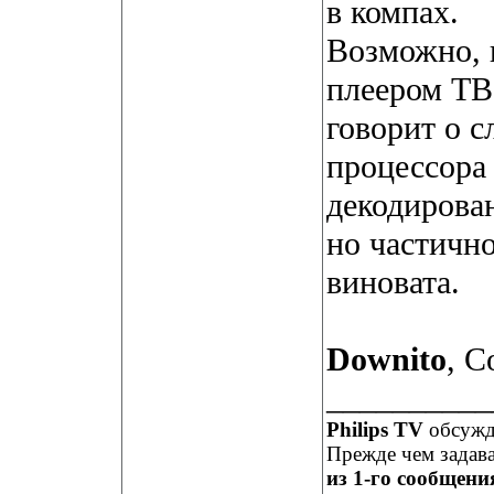
в компах.
Возможно, 
плеером ТВ
говорит о 
процессора 
декодирова
но частичн
виновата.
Downito
, 
__________
Philips TV
обсуж
Прежде чем задав
из 1-го сообщения