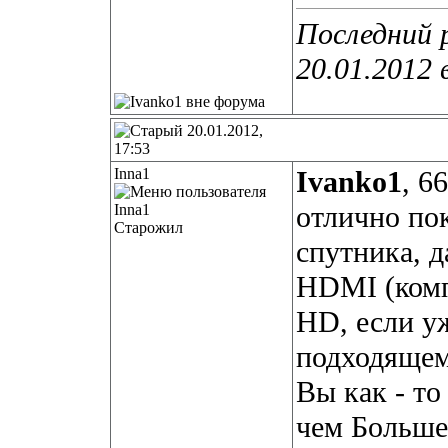
Последний 
20.01.2012 
20.01.2012,
17:53
Inna1
Ivanko1
, 6
отлично по
Старожил
спутника, 
HDMI (компо
HD, если у
подходящем
Вы как - то
чем Больше 