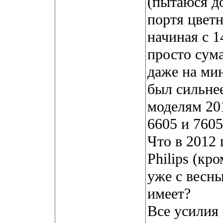
(пытаюся д
портя цвет
начиная с 1
просто сум
даже на мин
был сильне
моделям 201
6605 и 7605
Что в 2012 
Philips (кр
уже с весны
имеет?
Все усилия