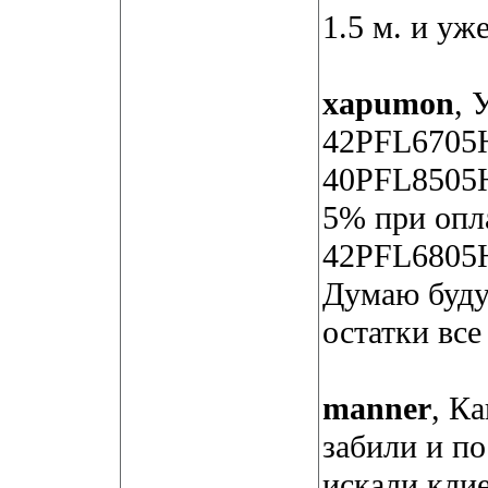
1.5 м. и уж
xapumon
, 
42PFL6705H
40PFL8505H
5% при опла
42PFL6805H 
Думаю будут
остатки вс
manner
, К
забили и по
искали кли