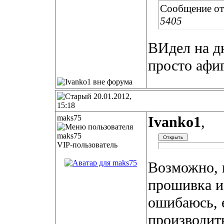
Сообщение о
5405
ВИдел на дн
просто афиг
20.01.2012,
15:18
maks75
Ivanko1
,
VIP-пользователь
Возможно, 
прошивка из
ошибаюсь, 
производить