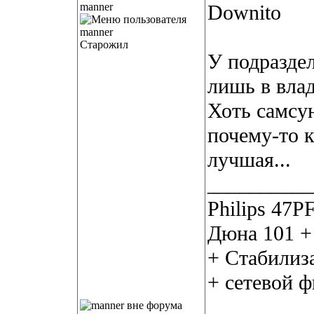
manner
Downito
Старожил
У подразде
лишь в влад
Хоть самсун
почему-то к
лучшая...
__________
Philips 47P
Дюна 101 +
+ Стабилиз
+ сетевой 