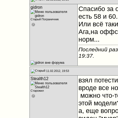
gidron
Спасибо за 
есть 58 и 60
Старый Пограничник
Или всё так
Ага,на оффса
норм...
Последний раз
19:37
.
11.02.2012, 19:53
Stealth12
взял потести
вроде все н
Старожил
можно что-т
этой модели
а, еще вопр