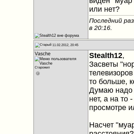
виден "муар"
или нет?
Последний раз
в
20:16
.
11.02.2012, 20:45
Vasche
Stealth12
,
Засветы "но
Старожил
телевизоров 
то больше, к
Думаю надо с
нет, а на то
просмотре ил
Насчет "муар
расстояния?