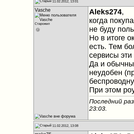
11.02.2012, 13:01
Vasche
Aleks274
,
когда покуп
Старожил
не буду пол
Но в итоге о
есть. Тем бо
сервисы эти
Да и обычный
неудобен (п
беспроводну
При этом роу
Последний раз
23:03
.
11.02.2012, 13:08