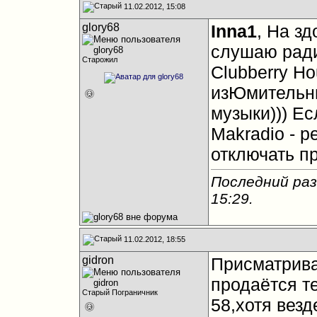
11.02.2012, 15:08
glory68
Inna1
, На зд
слушаю ради
Старожил
Clubberry Ho
изЮмительны
музыки))) Е
Makradio - 
отключать п
Последний раз
15:29
.
11.02.2012, 18:55
gidron
Присматрива
продаётся т
Старый Пограничник
58,хотя везд