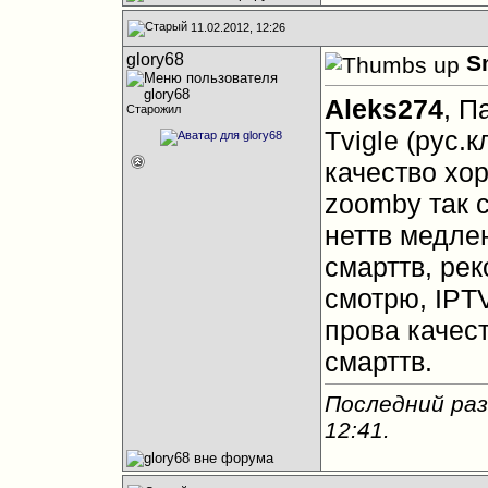
11.02.2012, 12:26
glory68
S
Aleks274
, П
Старожил
Tvigle (рус.
качество хор
zoomby так с
неттв медле
смарттв, рек
смотрю, IPT
прова качес
смарттв.
Последний раз
12:41
.