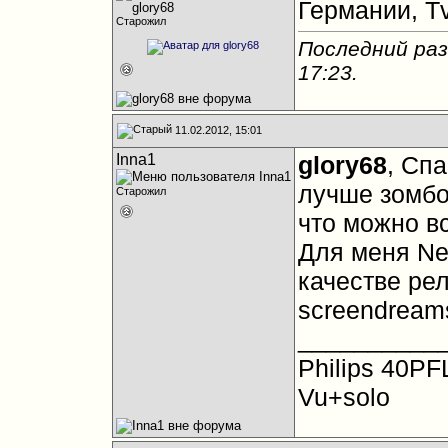
Германии, Tv
Старожил
Последний раз
17:23
.
11.02.2012, 15:01
Inna1
glory68
, Сп
лучше зомбов
Старожил
что можно вс
Для меня Ne
качестве рел
screendream
__________
Philips 40PF
Vu+solo