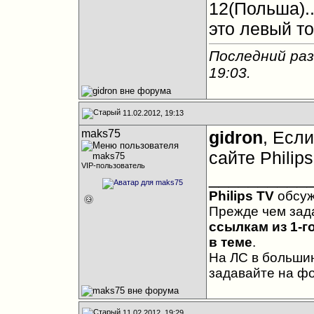
12(Польша)..
это левый т
Последний раз
19:03
.
11.02.2012, 19:13
maks75
gidron
, Есл
сайте Philip
VIP-пользователь
__________
Philips TV
обсу
Прежде чем зад
ссылкам из 1-г
в теме
.
На ЛС в большин
задавайте на ф
11.02.2012, 19:29