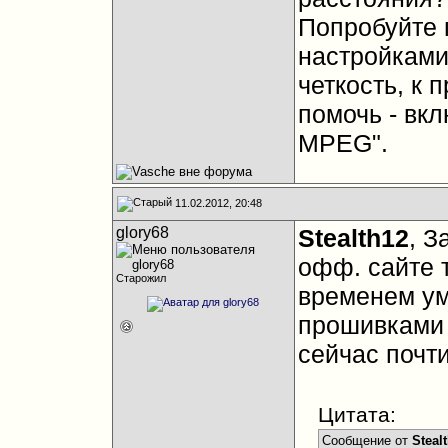
Попробуйте 
настройками
четкость, к 
помочь - вк
MPEG".
11.02.2012, 20:48
glory68
Stealth12
, З
офф. сайте т
Старожил
временем ум
прошивками 
сейчас почти
Цитата:
Сообщение от
Steal