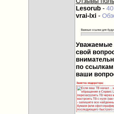
Отзывы поль
Lesorub
-
40
vrai-lxi
-
Обз
Важные ссылки для буду
Уважаемые 
свой вопрос
внимательн
по ссылкам 
ваши вопро
Заметка модератора:
Если ваш ТВ начал ...
обращения в Сервис Це
перезагрузить ТВ через 
настроить ТВ с нуля (как
- запишите все найденны
бумаги (или сфотографир
последующего быстрого 