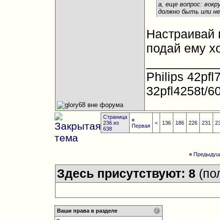
а, еще вопрос: вокр
должно быть или н
Настраивай п
подай ему хо
__________
Philips 42pfl
32pfl4258t/6
Страница
«
236 из
<
136
186
226
231
2
Первая
638
«
Предыдущ
Здесь присутствуют: 8
(по
Ваши права в разделе