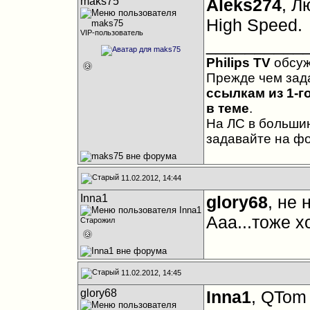
maks75
Aleks274
, Л
High Speed.
VIP-пользователь
__________
Philips TV
обсу
Прежде чем зад
ссылкам из 1-г
в теме
.
На ЛС в большин
задавайте на ф
11.02.2012, 14:44
Inna1
glory68
, не 
Ааа...тоже хо
Старожил
11.02.2012, 14:45
glory68
Inna1
, QTom