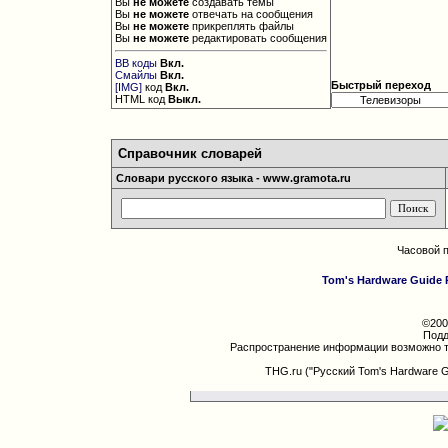
Вы
не можете
создавать темы
Вы
не можете
отвечать на сообщения
Вы
не можете
прикреплять файлы
Вы
не можете
редактировать сообщения
BB коды
Вкл.
Смайлы
Вкл.
Быстрый переход
[IMG]
код
Вкл.
HTML код
Выкл.
Справочник словарей
Словари русского языка - www.gramota.ru
Часовой 
Tom's Hardware Guide 
©200
Подд
Распространение информации возможно т
THG.ru ("Русский Tom's Hardware 