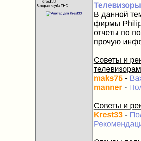
Телевизоры
Ветеран клуба THG
В данной те
фирмы Phili
отчеты по п
прочую инф
Советы и ре
телевизорам
maks75
-
Ва
manner
-
По
Советы и ре
Krest33
-
По
Рекомендаци