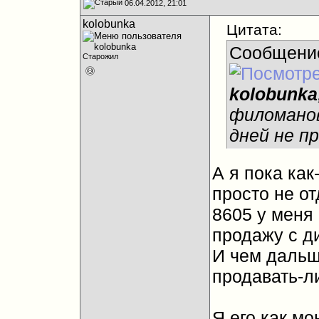
06.04.2012, 21:01
kolobunka
Цитата:
Сообщени
Старожил
kolobunka
филоманов
дней не п
А я пока как
просто не о
8605 у меня
продажу с ди
И чем дальш
продавать-ли
Я его как мо