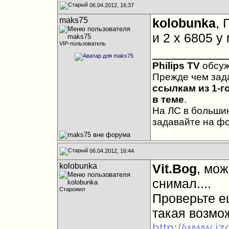
06.04.2012, 16:37
maks75
kolobunka
, 
и 2 х 6805 у
VIP-пользователь
__________
Philips TV
обсу
Прежде чем зад
ссылкам из 1-г
в теме
.
На ЛС в большин
задавайте на ф
06.04.2012, 16:44
kolobunka
Vit.Bog
, мож
снимал....
Старожил
Проверьте ещ
такая возмо
http://www.izo