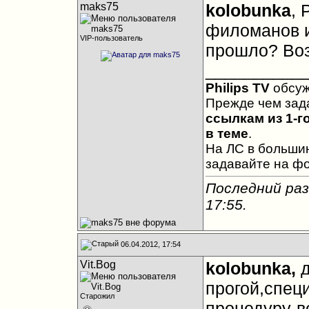
maks75
kolobunka
, 
филоманов и
VIP-пользователь
прошло? Во
__________
Philips TV
обсу
Прежде чем зад
ссылкам из 1-г
в теме
.
На ЛС в большин
задавайте на ф
Последний раз
17:55
.
06.04.2012, 17:54
Vit.Bog
kolobunka,
д
прогой,спец
Старожил
процедуру-в