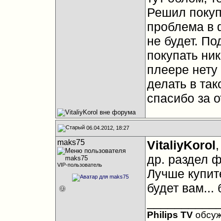
Решил покуп
проблема в 
не будет. П
покупать ни
плеере нету
делать в та
спасибо за о
06.04.2012, 18:27
maks75
VitaliyKorol
др. раздел 
VIP-пользователь
Лучше купите
будет вам..
__________
Philips TV
обсу