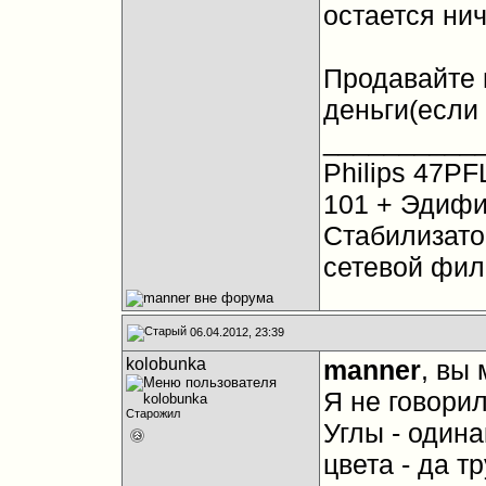
остается ни
Продавайте 
деньги(если 
__________
Philips 47PF
101 + Эдифи
Стабилизато
сетевой фил
06.04.2012, 23:39
kolobunka
manner
, вы
Я не говорил
Старожил
Углы - одина
цвета - да т