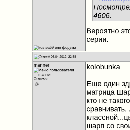
Посмотрел
4606.
Вероятно это
серии.
06.04.2012, 22:58
manner
kolobunka
Старожил
Еще один здр
матрица Шар
кто не таког
сравнивать.
классной...ц
шарп со сво