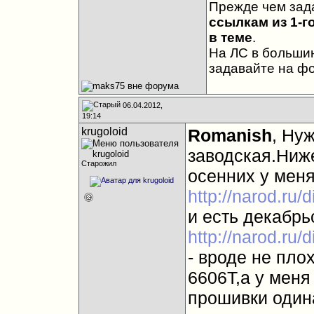
Прежде чем зад
ссылкам из 1-г
в теме
.
На ЛС в большин
задавайте на ф
06.04.2012,
19:14
krugoloid
Romanish
, Ну
заводская.Ниже
Старожил
осенних у меня
http://narod.ru/
и есть декабрь
http://narod.ru/
- вроде не пло
6606Т,а у мен
прошивки один