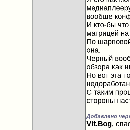
медиаплееру
вообще конф
И кто-бы что
матрицей на
По шарповой
она.
Черный вооб
обзора как н
Но вот эта т
недоработан
С таким проц
стороны нас
Добавлено чер
Vit.Bog
, спа