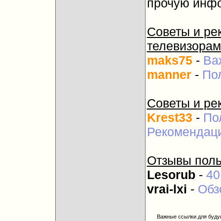
прочую инф
Советы и ре
телевизорам
maks75
-
Ва
manner
-
По
Советы и ре
Krest33
-
По
Рекомендаци
Отзывы поль
Lesorub
-
40
vrai-lxi
-
Обз
Важные ссылки для буду