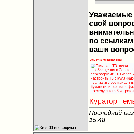
Уважаемые 
свой вопрос
внимательн
по ссылкам 
ваши вопро
Заметка модератора:
Если ваш ТВ начал ...
обращения в Сервис Це
перезагрузить ТВ через 
настроить ТВ с нуля (как
- запишите все найденны
бумаги (или сфотографир
последующего быстрого 
Куратор тем
Последний раз
15:48
.