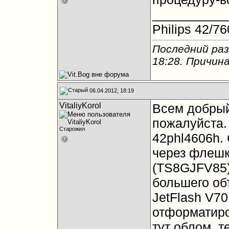
__________
Philips 42/
Последний раз
18:28
. Причин
06.04.2012, 18:19
VitaliyKorol
Всем добрый
пожалуйста. 
Старожил
42phl4606h.
через флешку
(TS8GJFV85)
большего объ
JetFlash V70
отформатиро
тут облом, т