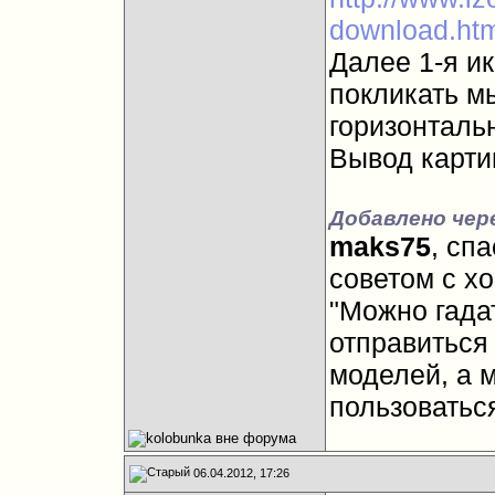
download.ht
Далее 1-я ик
покликать м
горизонталь
Вывод картин
Добавлено чере
maks75
, сп
советом с хо
"Можно гада
отправиться
моделей, а 
пользоваться
06.04.2012, 17:26