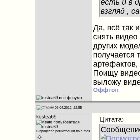
есть и в д
взгляд , 
Да, всё так 
снять видео
других модел
получается т
артефактов,
Поищу видео
выложу виде
Оффтоп
06.04.2012, 22:55
kostea69
Цитата:
Сообщени
В процессе регистрации по e-mail