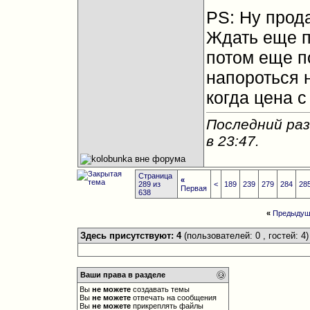
PS: Ну прода
Ждать еще п
потом еще п
напороться н
когда цена с
Последний раз
в
23:47
.
Страница
«
289 из
<
189
239
279
284
28
Первая
638
«
Предыдущ
Здесь присутствуют: 4
(пользователей: 0 , гостей: 4)
Ваши права в разделе
Вы
не можете
создавать темы
Вы
не можете
отвечать на сообщения
Вы
не можете
прикреплять файлы