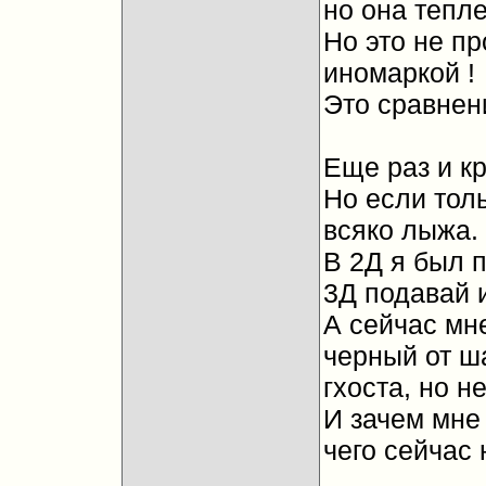
но она тепле
Но это не пр
иномаркой !
Это сравнен
Еще раз и кр
Но если толь
всяко лыжа.
В 2Д я был 
3Д подавай и
А сейчас мн
черный от ша
гхоста, но н
И зачем мне 
чего сейчас 