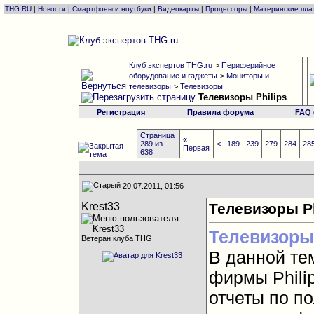
THG.RU
|
Новости
|
Смартфоны и ноутбуки
|
Видеокарты
|
Процессоры
|
Материнские пла
Клуб экспертов THG.ru
>
Периферийное
оборудование и гаджеты
>
Мониторы и
телевизоры
>
Телевизоры
Телевизоры Philips
Регистрация
Правила форума
FAQ
Страница
«
289 из
<
189
239
279
284
28
Первая
638
20.07.2011, 01:56
Krest33
Телевизоры Ph
Телевизоры
Ветеран клуба THG
В данной те
фирмы Phili
отчеты по п