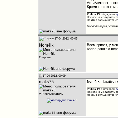
Антибликового покр
Кроме то, эта тема 
________________
Philips TV
обсуждаем
з
Прежде чем задавать в
На ЛС в большинстве с
Последний раз редакт
17.04.2012, 00:05
Nom4ik
Всем привет, у ме
более раннюю верс
Старожил
17.04.2012, 00:09
maks75
Nom4ik
, Читайте п
________________
Philips TV
обсуждаем
з
Прежде чем задавать в
VIP-пользователь
На ЛС в большинстве с