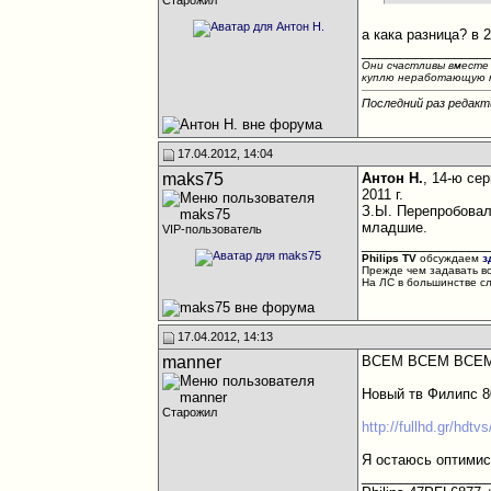
Старожил
а кака разница? в 
________________
Они счастливы вместе 
куплю неработающую кл
Последний раз редакт
17.04.2012, 14:04
maks75
Антон Н.
, 14-ю се
2011 г.
З.Ы. Перепробовал
младшие.
VIP-пользователь
________________
Philips TV
обсуждаем
з
Прежде чем задавать в
На ЛС в большинстве с
17.04.2012, 14:13
manner
ВСЕМ ВСЕМ ВСЕМ!!
Новый тв Филипс 
Старожил
http://fullhd.gr/hdtv
Я остаюсь оптимис
________________