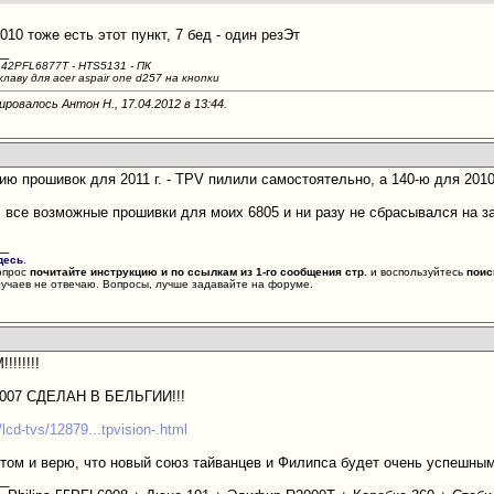
2010 тоже есть этот пункт, 7 бед - один резЭт
__
42PFL6877T - HTS5131 - ПК
аву для acer aspair one d257 на кнопки
ировалось Антон Н., 17.04.2012 в
13:44
.
рию прошивок для 2011 г. - TPV пилили самостоятельно, а 140-ю для 2010
 все возможные прошивки для моих 6805 и ни разу не сбрасывался на з
__
десь
.
опрос
почитайте инструкцию и по ссылкам из 1-го сообщения стр.
и воспользуйтесь
поис
лучаев не отвечаю. Вопросы, лучше задавайте на форуме.
!!!!!!
8007 СДЕЛАН В БЕЛЬГИИ!!!
s/lcd-tvs/12879...tpvision-.html
том и верю, что новый союз тайванцев и Филипса будет очень успешным
__