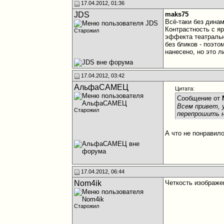
17.04.2012, 01:36
JDS
maks75
Всё-таки без динам
Контрастность с я
Старожил
эффекта театрально
без бликов - поэто
нанесено, но это 
17.04.2012, 03:42
АльфаСАМЕЦ
Цитата:
Сообщение от
Всем привет, 
Старожил
перепрошить н
А что не понравило
17.04.2012, 06:44
Nom4ik
Четкость изображе
Старожил