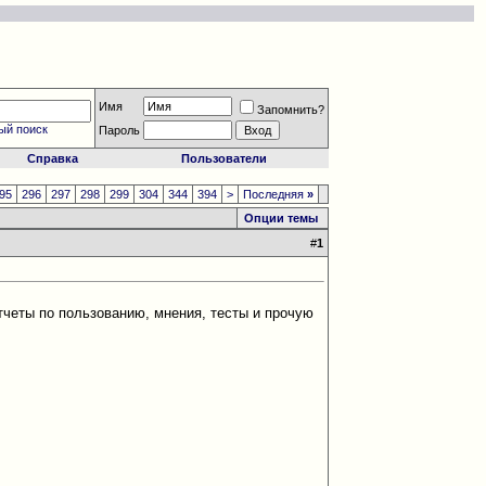
Имя
Запомнить?
ый поиск
Пароль
Справка
Пользователи
95
296
297
298
299
304
344
394
>
Последняя
»
Опции темы
#
1
четы по пользованию, мнения, тесты и прочую