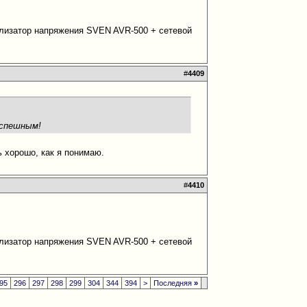
билизатор напряжения SVEN AVR-500 + сетевой
#
4409
успешным!
ь хорошо, как я понимаю.
#
4410
билизатор напряжения SVEN AVR-500 + сетевой
95
296
297
298
299
304
344
394
>
Последняя
»