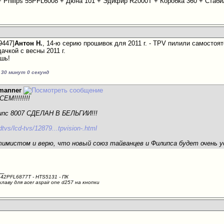
 + Philips 55PFL6008 + Дюна 101 + Эдифир R2000T + Коробка 360 + Ста
9447]
Антон Н.
, 14-ю серию прошивок для 2011 г. - TPV пилили самостояте
ачкой с весны 2011 г.
ишь!
 30 минут 0 секунд
manner
М!!!!!!!!
ипс 8007 СДЕЛАН В БЕЛЬГИИ!!!
hdtvs/lcd-tvs/12879...tpvision-.html
имистом и верю, что новый союз тайванцев и Филипса будет очень 
__
42PFL6877T - HTS5131 - ПК
аву для acer aspair one d257 на кнопки