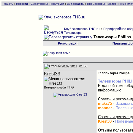
THG.RU
|
Новости
|
Смартфоны и ноутбуки
|
Видеокарты
|
Процессоры
|
Материнские пла
Клуб экспертов THG.ru
>
Периферийное обо
Телевизоры
Телевизоры Philips
Регистрация
Правила фо
20.07.2011, 01:56
Krest33
Телевизоры Philips
Телевизоры PHIL
В данной теме обс
Ветеран клуба THG
информацию.
Советы и рекоменд
maks75
-
Важные с
manner
-
Полезные
Советы и рекоменд
Krest33
-
Полезные
Отзывы пользовате