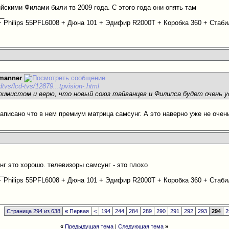
йскими Филами были тв 2009 года. С этого года они опять там
__
 + Philips 55PFL6008 + Дюна 101 + Эдифир R2000T + Коробка 360 + Ста
manner
hdtvs/lcd-tvs/12879...tpvision-.html
имистом и верю, что новый союз тайванцев и Филипса будет очень 
аписано что в нем премиум матрица самсунг. А это наверно уже не очен
нг это хорошо. телевизоры самсунг - это плохо
__
 + Philips 55PFL6008 + Дюна 101 + Эдифир R2000T + Коробка 360 + Ста
Страница 294 из 638
«
Первая
<
194
244
284
289
290
291
292
293
294
2
«
Предыдущая тема
|
Следующая тема
»