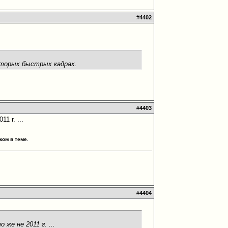
#
4402
оторых быстрых кадрах.
#
4403
11 г. ...
ком в теме
.
#
4404
о же не 2011 г. ...