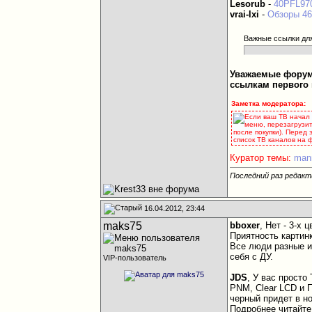
Lesorub
-
40PFL97
vrai-lxi
-
Обзоры 4
Важные ссылки дл
Уважаемые форумч
ссылкам первого 
Заметка модератора:
Если ваш ТВ начал 
меню, перезагрузит
после покупки). Перед
список ТВ каналов на
Куратор темы:
man
Последний раз редакт
16.04.2012, 23:44
maks75
bboxer
, Нет - 3-х 
Приятность картинк
Все люди разные и
себя с ДУ.
VIP-пользователь
JDS
, У вас просто
PNM, Clear LCD и 
черный придет в н
Подробнее читайте 