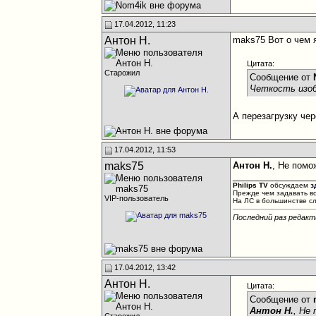
17.04.2012, 11:23
Антон Н.
maks75 Вот о чем 
Цитата:
Старожил
Сообщение от
Четкость изоб
А перезагрузку че
17.04.2012, 11:53
maks75
Антон Н.
, Не помо
________________
Philips TV
обсуждаем
з
Прежде чем задавать в
VIP-пользователь
На ЛС в большинстве с
Последний раз редакт
17.04.2012, 13:42
Антон Н.
Цитата:
Сообщение от
Антон Н.
, Не