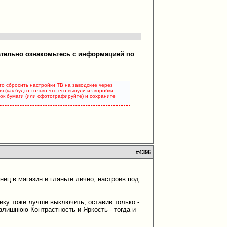
ательно ознакомьтесь с информацией по
это сбросить настройки ТВ на заводские через
 (как будто только что его вынули из коробки
сток бумаги (или сфотографируйте) и сохраните
#
4396
ец в магазин и гляньте лично, настроив под
тику тоже лучше выключить, оставив только -
злишнюю Контрастность и Яркость - тогда и