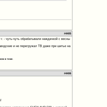
#
4405
 г. - чуть-чуть обрабатывали наждачкой с весны
аводские и не перегружал ТВ даже при шитье на
ком в теме
.
#
4406
!