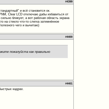
#
4399
стандартный" и всё становится ок.
 PNM, Clear LCD отключаю дабы избавиться от
сильно бликует, а вот рабочая область экрана
то на стекло что-то слегка затемнённое
полезного чего и вычитаю)
#
4400
кажите пожалуйста как правильно
#
4401
быстрых кадрах.