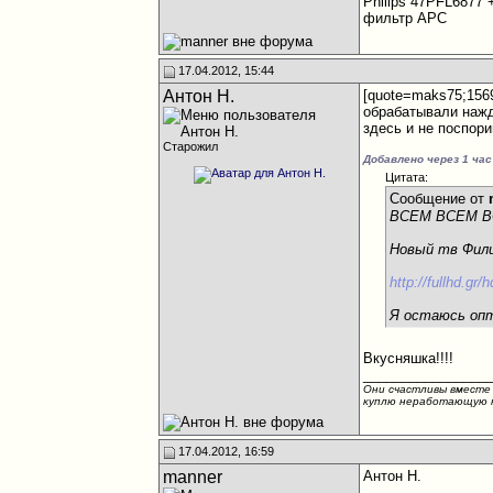
Philips 47PFL6877
фильтр APC
17.04.2012, 15:44
Антон Н.
[quote=maks75;156
обрабатывали нажд
здесь и не поспор
Старожил
Добавлено через 1 час
Цитата:
Сообщение от
ВСЕМ ВСЕМ ВСЕ
Новый тв Фил
http://fullhd.gr/
Я остаюсь опт
Вкусняшка!!!!
________________
Они счастливы вместе 
куплю неработающую кл
17.04.2012, 16:59
manner
Антон Н.