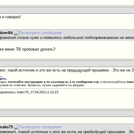
я и говорил!
Nom4ik
ражения стала хуже и появилось небольшое подтормаживание на нек
рез меню ТВ пробовал делать?
жет, такой источник и это же есть на предыдущей прошивке
. Это же не 20
__
десь
.
опрос
почитайте инструкцию и по ссылкам из 1-го сообщения стр.
и воспользуйтесь
поис
лучаев не отвечаю. Вопросы, лучше задавайте на форуме.
ировалось maks75, 17.04.2012 в
12:23
.
maks75
 поможет, такой источник и это же есть на предыдущей прошивке
. Эт