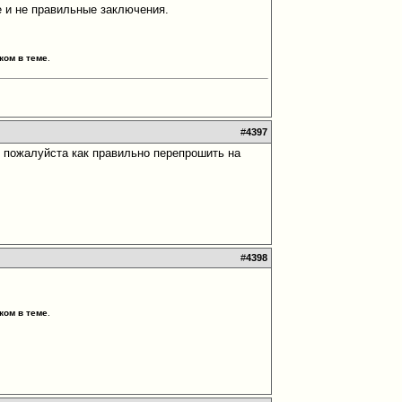
ые и не правильные заключения.
ком в теме
.
#
4397
е пожалуйста как правильно перепрошить на
#
4398
ком в теме
.