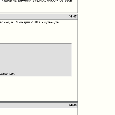
билизатор напряжения SVEN AVR-500 + сетевой
#
4407
льно, а 140-ю для 2010 г. - чуть-чуть
успешным!
#
4408