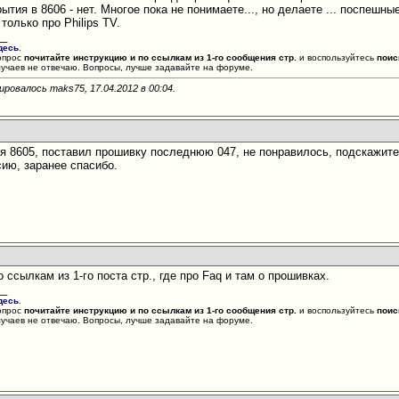
ытия в 8606 - нет. Многое пока не понимаете..., но делаете ... поспешн
только про Philips TV.
__
десь
.
опрос
почитайте инструкцию и по ссылкам из 1-го сообщения стр.
и воспользуйтесь
поис
лучаев не отвечаю. Вопросы, лучше задавайте на форуме.
ировалось maks75, 17.04.2012 в
00:04
.
ня 8605, поставил прошивку последнюю 047, не понравилось, подскажит
ию, заранее спасибо.
о ссылкам из 1-го поста стр., где про Faq и там о прошивках.
__
десь
.
опрос
почитайте инструкцию и по ссылкам из 1-го сообщения стр.
и воспользуйтесь
поис
лучаев не отвечаю. Вопросы, лучше задавайте на форуме.