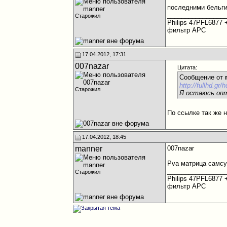
последними бельги
________________
Старожил
Philips 47PFL6877
фильтр APC
17.04.2012, 17:31
007nazar
Цитата:
Сообщение от
http://fullhd.gr/
Старожил
Я остаюсь опт
По ссылке так же н
17.04.2012, 18:45
manner
007nazar
Pva матрица самсу
________________
Старожил
Philips 47PFL6877
фильтр APC