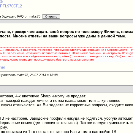
05
6PFL9706T12
я будущего FAQ от maks75:
ане, прежде чем задать свой вопрос по телевизору Филипс, вним
поста. Многие ответы на ваши вопросы уже даны в данной теме.
... неправильно работать, то первое, что нужно сделать (до обращения в Сервис Центр) - 
ь ТВ через меню, отключить полностью питание ТВ на несколько мин. и настроить ТВ с нуля
 этим - запишите все найденные вами настройки (отличные от заводских из коробки) на ли
 флешку через меню для последующего быстрого восстановления.
ner
ировалось maks75, 26.07.2013 в
15:48
.
цветовая, 4-х цветовую Sharp никому не продает.
и - каждый находит лично, а потом нахваливает или ... купленное
 вкусы отличаются. => Вы задаете не корректные вопросы, сходите након
 ТВ не настроен. Заводские профили никуда не годяться, убогую автома
Подавление помех (для плохих источников). Так же следует уменьшить и
орму.
по ссылкам из 1-го поста стр. где про Faq и там о настройке ТВ.