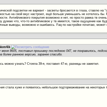
ической подсветки не вариант - засветы бросаются в глаза, ставлю на "
ркостью на свой вкус настроил, ещё больше уменьшать не хотелось бы.
сти. Антибликового покрытия возможно и нет, но просто рамка тв очень 
му думаю что, что-то антибликовое у тв имеется, такое ощущение как буд
личные выводы, возможно и ошибаюсь. Faq по настройке почитаю, может 
Nom4ik
у меня 8605, поставил прошивку последнюю 047, не понравилось, подс
а более раннюю версию, заранее спасибо.
сь можно узнать? Стояла 39-я, поставил 47-ю, разницы не заметил.
ния стала хуже и появилось небольшое подтормаживание на некоторых 