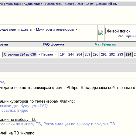
ты
|
Мониторы
|
Аудио/видео
|
Накопители
|
Собери сам
|
Софт
|
Домашний ПК
рудование и гаджеты
>
Мониторы и телевизоры
>
Расширенн
рума
FAQ форума
Чат Telegram
Страница 294 из 638
«
Первая
<
194
244
284
289
290
291
292
293
294
2
IPS
уждаем все по телевизорам фирмы Philips. Выкладываем собственные от
ации кураторов по телевизорам Филипс:
сылки для будущего FAQ
 ссылки, видео
ации по выбору ТВ.
 ссылки по выбору ТВ
,
Рекомендации по выбору и покупке ТВ
лей на ТВ Филипс: