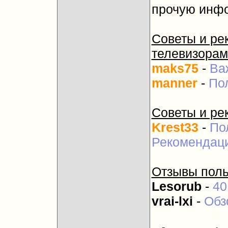
прочую инф
Советы и ре
телевизорам
maks75
-
Ва
manner
-
По
Советы и ре
Krest33
-
По
Рекомендаци
Отзывы поль
Lesorub
-
40
vrai-lxi
-
Обз