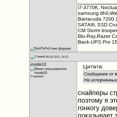
__________
i7-3770K, Noctu
samsung dh0,Wes
Barracuda 7200
SATAIII, SSD Cr
CM Storm trooper
Blu-Ray,Razer Ca
Back-UPS Pro 1
09.10.2012, 14:12
inside10
Цитата:
Сообщение от
Старожил
На испорченны
снайперы с
поэтому я эт
гонкогу дов
показывает 