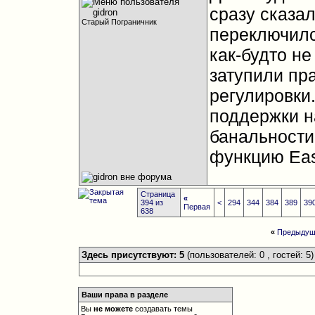
сразу сказа
Старый Пограничник
переключилс
как-будто не
затупили пр
регулировки.
поддержки н
банальности
функцию Easy
Страница
«
394 из
<
294
344
384
389
39
Первая
638
«
Предыдущ
Здесь присутствуют: 5
(пользователей: 0 , гостей: 5)
Ваши права в разделе
Вы
не можете
создавать темы