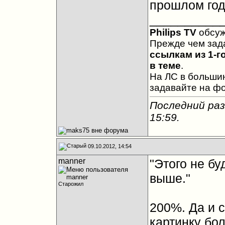
прошлом год
__________
Philips TV
обсу
Прежде чем зад
ссылкам из 1-г
в теме
.
На ЛС в большин
задавайте на ф
Последний раз
15:59
.
09.10.2012, 14:54
manner
"Этого не бу
выше."
Старожил
200%. Да и 
картинку бол