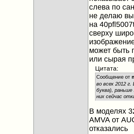
слева по са
не делаю вы
на 40pfl5007
сверху широ
изображение
может быть 
или сырая п
Цитата:
Сообщение от
во всех 2012 г
буква), раньше
них сейчас отк
В моделях 32l
AMVA от AUO
отказались