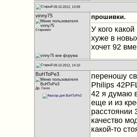
09.10.2012, 13:09
vinny75
прошивки.
У кого какой
Старожил
хуже в новы
хочет 92 вме
09.10.2012, 14:10
BuHToPe3
переношу св
Philips 42P
Др. Гонзо
42 я думаю в
еще и из кр
расстоянии 3
качество мод
какой-то ст