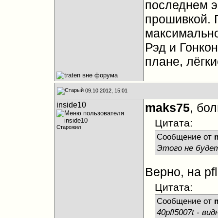
последнем э
прошивкой. 
максимально
Рэд и Гонко
плане, лёгки
09.10.2012, 15:01
inside10
maks75
, бо
Цитата:
Старожил
Сообщение от
Этого не будет
Верно, на p
Цитата:
Сообщение от
40pfl5007t - в