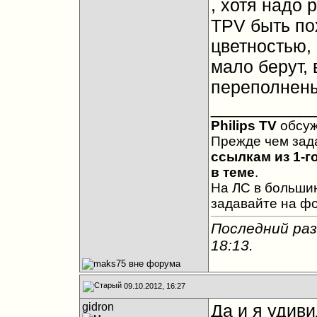
, хотя надо 
TPV быть по
цветностью,
мало берут, 
переполнены
__________
Philips TV
обсу
Прежде чем зад
ссылкам из 1-г
в теме
.
На ЛС в большин
задавайте на ф
Последний раз
18:13
.
09.10.2012, 16:27
gidron
Да и я удив