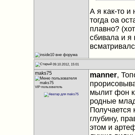
А я как-то и
тогда оа ост
плавно? (хо
сбивала и я
всматривался
09.10.2012, 15:01
maks75
manner
, То
прорисовыва
VIP-пользователь
мылит фон к
родные мла
Получается 
глубину, пра
этом и арте