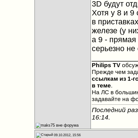
3D будут отд
Хотя у 8 и 9
в приставках
железе (у ни
а 9 - прямая
серьезно не
__________
Philips TV
обсу
Прежде чем зад
ссылкам из 1-г
в теме
.
На ЛС в большин
задавайте на ф
Последний раз
16:14
.
09.10.2012, 15:56