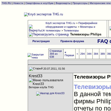
THG.RU
|
Новости
|
Смартфоны и ноутбуки
|
Видеокарты
|
Процессоры
|
Материнские пла
Клуб экспертов THG.ru
>
Периферийное
оборудование и гаджеты
>
Мониторы и
телевизоры
>
Телевизоры
Телевизоры Philips
FAQ 
Регистрация
Правила форума
Страница
«
394 из
<
294
344
384
389
39
Первая
638
20.07.2011, 01:56
Krest33
Телевизоры Ph
Телевизоры
Ветеран клуба THG
В данной те
фирмы Phili
отчеты по п