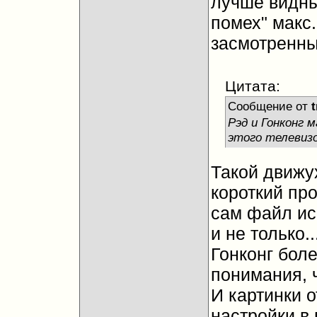
лучше видны
помех" макс
засмотренны
Цитата:
Сообщение от
t
Рэд и Гонконг 
этого телевизо
Такой движух
короткий пр
сам файл ис
и не только..
Гонконг бол
понимания, 
И картинки о
настройки в