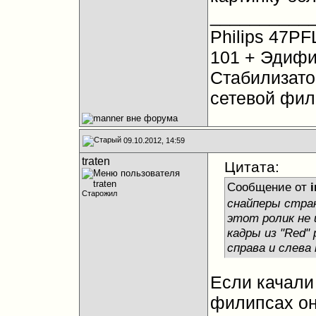
__________
Philips 47PF
101 + Эдифи
Стабилизато
сетевой фил
09.10.2012, 14:59
traten
Цитата:
Сообщение от
i
Старожил
снайперы стра
этот ролик не 
кадры из "Red"
справа и слева
Если качали
филипсах он