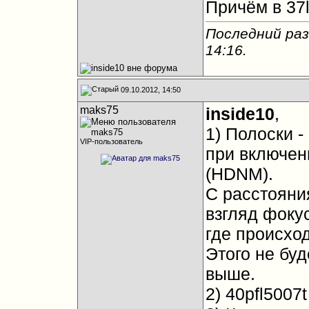
Причём в 37ls
Последний раз
14:16
.
09.10.2012, 14:50
maks75
inside10
,
1) Полоски 
VIP-пользователь
при включен
(HDNM).
С расстояния
взгляд фоку
где происхо
Этого не буд
выше.
2) 40pfl500