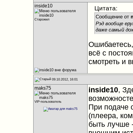
inside10
Цитата:
Сообщение от
Старожил
Рэд вообще еру
даже самый до
Ошибаетесь,
всё с посто
смотреть и в
09.10.2012, 16:01
maks75
inside10
, З
возможносте
VIP-пользователь
При подаче 
(плеера, ко
быть лучше 
внешним ист