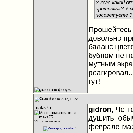
У кого какой о
прошивках? У м
посоветуете ?
Прошейтесь 
довольно пр
баланс цвето
бубном не по
мутным экран
реагировал.
гут!
09.10.2012, 16:22
maks75
gidron
, Че-
душить, обы
VIP-пользователь
феврале-мар