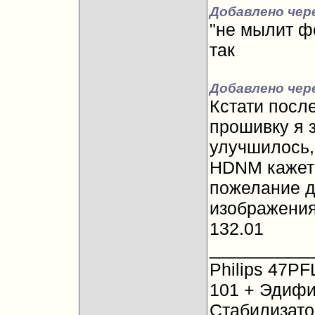
Добавлено чере
"не мылит фо
так
Добавлено чер
Кстати посл
прошивку я з
улучшилось,
HDNM кажетс
пожелание д
изображения
132.01
__________
Philips 47PF
101 + Эдифи
Стабилизато