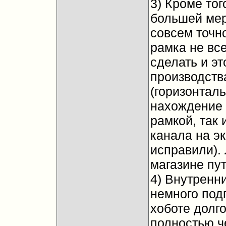
3) Кроме тог
большей мере
совсем точно
рамка не все
сделать и э
производств
(горизонтал
нахождение 
рамкой, так
канала на э
исправили). 
магазине пу
4) Внутренн
немного подг
хоботе долго
полностью ч