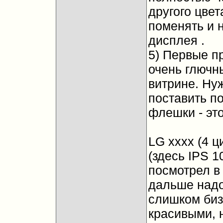
другого цвет
поменять и 
дисплея
.
5) Первые пр
очень глючн
витрине. Ну
поставить п
флешки - эт
LG хххх (4 ц
(здесь IPS 1
посмотрел в 
дальше надо
слишком биз
красивыми, 