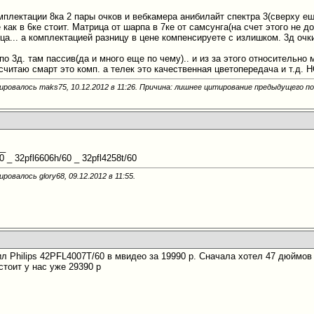
мплектации 8ка 2 пары очков и вебкамера анибилайт спектра 3(сверху е
 как в 6ке стоит. Матрица от шарпа в 7ке от самсунга(на счет этого не до 
а... а комплектацией разницу в цене компенсируете с излишком. 3д очки 
по 3д. там пассив(да и много еще по чему).. и из за этого относительн
я считаю смарт это комп. а телек это качественная цветопередача и т.д. 
ировалось maks75, 10.12.2012 в
11:26
. Причина: лишнее цитирование предыдущего п
__
60 _ 32pfl6606h/60 _ 32pfl4258t/60
ровалось glory68, 09.12.2012 в
11:55
.
л Philips 42PFL4007T/60 в мвидео за 19990 р. Сначала хотел 47 дюймов 
тоит у нас уже 29390 р