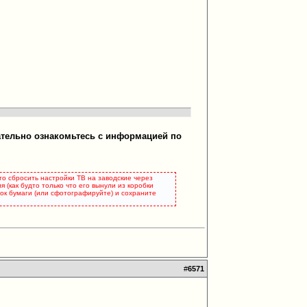
ательно ознакомьтесь с информацией по
это сбросить настройки ТВ на заводские через
 (как будто только что его вынули из коробки
сток бумаги (или сфотографируйте) и сохраните
#
6571