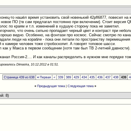
конец-то нашёл время установить свой новенький 42pfl6877, повесил на 
 новое ПО (тв сам предлагал постоянно при включении). Стоит версия Q
олос по краям и т.п. изменений в худшую сторону пока не заметил.
огорчило, что очень сильно пропадает черный цвет и контраст при небо
хорошо видно. Особенно, на фэнтази про космос. Сейчас смотрю по канал
падали люди на корабле - пока они летали по пространству перемещения
 к камере человек тоже стробоскопит. А говорят топовое шасси.
л как у Макса в первом сообщении (хотя там был ТВ 2-летней давности).
 канал Россия-2.... И как каналы распределить в нужном мне порядке тож
ировалось Dimaska, 10.12.2012 в
01:51
.
Страница 439 из 638
«
Первая
<
339
389
429
434
435
436
437
438
439
4
«
Предыдущая тема
|
Следующая тема
»
ей: 8)