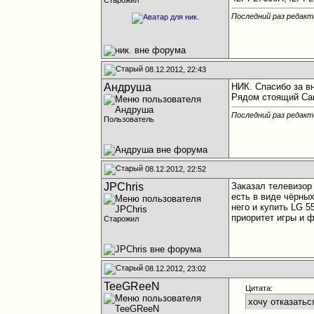
Старожил
Последний раз редакти
08.12.2012, 22:43
Андруша
НИК. Спасибо за в
Рядом стоящий Сам
Последний раз редакт
Пользователь
08.12.2012, 22:52
JPChris
Заказал телевизор 
есть в виде чёрных
него и купить LG 5
приоритет игры и
Старожил
08.12.2012, 23:02
TeeGReeN
Цитата:
хочу отказатьс