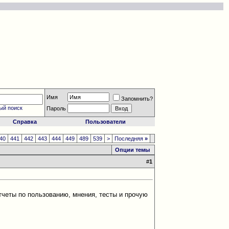
Имя
Запомнить?
ый поиск
Пароль
Справка
Пользователи
40
441
442
443
444
449
489
539
>
Последняя
»
Опции темы
#
1
четы по пользованию, мнения, тесты и прочую