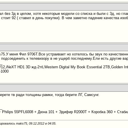
ал без 3д в целом, хотя некоторые модели со списка и были с 3д, но гла
, стоит 92 ( ставил в день покупки). В чем заметно падение качества из
75.У меня Фил 9706Т.Все устраивает но хотелось бы звук по качественн
х подсоединить к телевизору в не ущерб последнему.Ели есть другие ва
__
/12,iNeXT HD1 3D жд-2тб,Western Digital My Book Essential 2TB,Golden In
-1000
берете тв ради толщины рамки, тогда берите ЛГ, Самсунг.
__
 + Philips 55PFL6008 + Дюна 101 + Эдифир R2000T + Коробка 360 + Ста
ировалось maks75, 09.12.2012 в
04:05
.