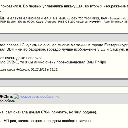
понравился. Во первых уплавнялка никакущая, во вторых изображение т
.
__
;
MB
- GIGABYTE GA-B85M-D3H;
GPU
- MSI GeForce GTX 750 Ti GAMING;
RAM
- Samsung 4gb
 FSP Epsilon 85plus 600w;
Case
- Aerocool PGS QS-200 Advance;
Ноутбук
- Acer TimelineX 
отел сперва LG купить но обошёл многие магазины в городе Екатеринбург
вал BBK - нечто бардовое, гораздо лучше изображение у LG и Самсунг, 
ает очень даже неплохо!
ило DVB-C, то я бы лично очень порекомендовал Вам Philips
ировалось Андруша, 08.12.2012 в
23:12
.
JPChris
то обман
ка, сам сначала думал 670-й покупать, но Фил роднее).
ел HD рип, качество цветопередачи вообще отличное.