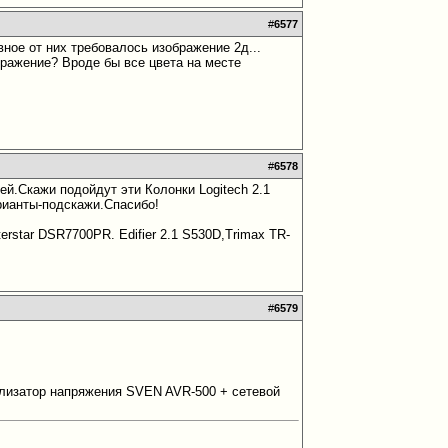
#
6577
вное от них требовалось изображение 2д...
ображение? Вроде бы все цвета на месте
#
6578
ей.Скажи подойдут эти Колонки Logitech 2.1
рианты-подскажи.Спасибо!
terstar DSR7700PR. Edifier 2.1 S530D,Trimax TR-
#
6579
билизатор напряжения SVEN AVR-500 + сетевой