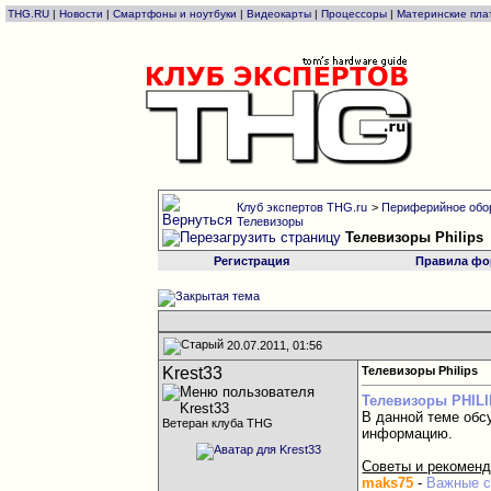
THG.RU
|
Новости
|
Смартфоны и ноутбуки
|
Видеокарты
|
Процессоры
|
Материнские пла
Клуб экспертов THG.ru
>
Периферийное обо
Телевизоры
Телевизоры Philips
Регистрация
Правила фо
20.07.2011, 01:56
Krest33
Телевизоры Philips
Телевизоры PHIL
В данной теме обс
Ветеран клуба THG
информацию.
Советы и рекоменд
maks75
-
Важные с