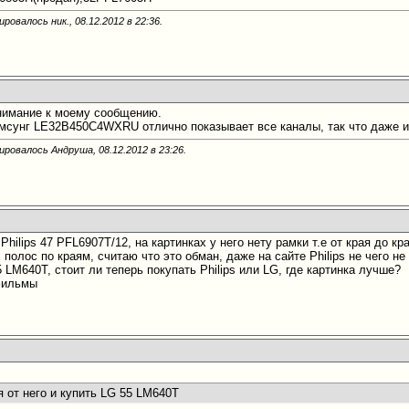
ровалось ник., 08.12.2012 в
22:36
.
нимание к моему сообщению.
сунг LE32B450C4WXRU отлично показывает все каналы, так что даже и не
ировалось Андруша, 08.12.2012 в
23:26
.
Philips 47 PFL6907T/12, на картинках у него нету рамки т.е от края до к
 полос по краям, считаю что это обман, даже на сайте Philips не чего н
5 LM640T, стоит ли теперь покупать Philips или LG, где картинка лучше?
 фильмы
я от него и купить LG 55 LM640T