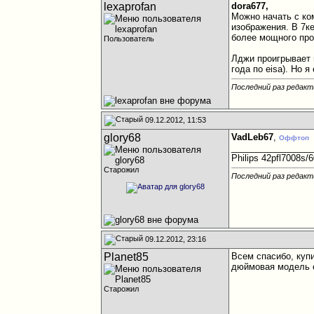
lexaprofan
dora677,
Можно начать с ко
изображения. В 7ке
более мощного проц
Пользователь
Лджи проигрывает 
года по eisa). Но 
Последний раз редакт
09.12.2012, 11:53
glory68
VadLeb67
,
Оффтоп
________________
Philips 42pfl7008s/
Старожил
Последний раз редакти
09.12.2012, 23:16
Planet85
Всем спасибо, купи
дюймовая модель с
Старожил