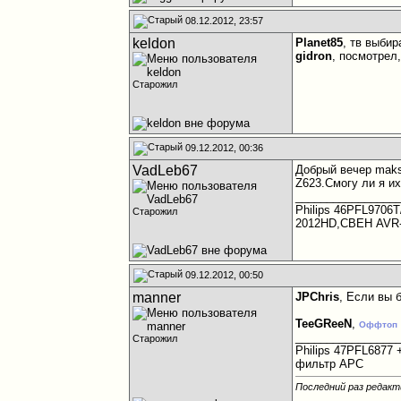
08.12.2012, 23:57
keldon
Planet85
, тв выбир
gidron
, посмотрел
Старожил
09.12.2012, 00:36
VadLeb67
Добрый вечер maks
Z623.Смогу ли я и
________________
Philips 46PFL9706T
Старожил
2012HD,СВЕН AVR
09.12.2012, 00:50
manner
JPChris
, Если вы 
TeeGReeN
,
Оффтоп
________________
Старожил
Philips 47PFL6877
фильтр APC
Последний раз редакт