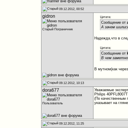
09.12.2012, 00:52
gidron
Цитата:
Сообщение от
А зачем шилис
Старый Пограничник
Надежда,что в сл
Цитата:
Сообщение от
В чем заметно
В мутном(как через
09.12.2012, 10:13
dora677
Уважаемые эксперт
Philips 40PFL8007T
(По качественным 
указывает на глян
Пользователь
09.12.2012, 11:25