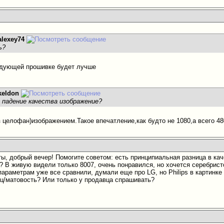
alexey74
ь?
едующей прошивке будет лучше
keldon
 падение качества изображение?
 целофан)изображением.Такое впечатление,как будто не 1080,а всего 480
ы, добрый вечер! Помогите советом: есть принципиальная разница в кач
? В живую видели только 8007, очень понравился, но хочется серебристо
параметрам уже все сравнили, думали еще про LG, но Philips в картинке
ец/матовость? Или только у продавца спрашивать?