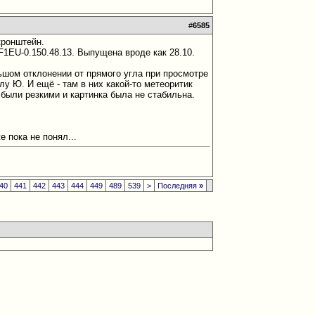
#
6585
кронштейн.
F1EU-0.150.48.13. Выпущена вроде как 28.10.
льшом отклонении от прямого угла при просмотре
у Ю. И ещё - там в них какой-то метеоритик
 были резкими и картинка была не стабильна.
е пока не понял...
40
441
442
443
444
449
489
539
>
Последняя
»