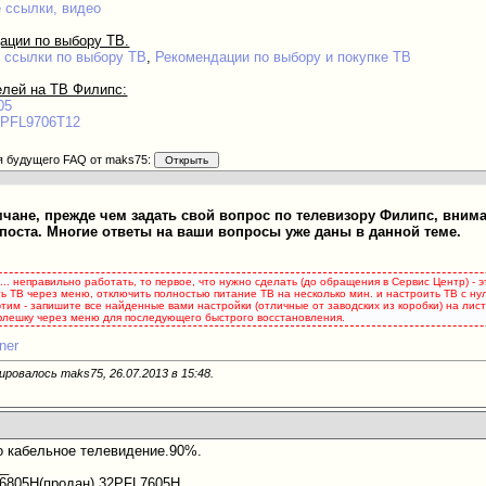
 ссылки, видео
ации по выбору ТВ.
 ссылки по выбору ТВ
,
Рекомендации по выбору и покупке ТВ
лей на ТВ Филипс:
05
6PFL9706T12
я будущего FAQ от maks75:
ане, прежде чем задать свой вопрос по телевизору Филипс, вним
поста. Многие ответы на ваши вопросы уже даны в данной теме.
... неправильно работать, то первое, что нужно сделать (до обращения в Сервис Центр) - 
ь ТВ через меню, отключить полностью питание ТВ на несколько мин. и настроить ТВ с нуля
 этим - запишите все найденные вами настройки (отличные от заводских из коробки) на ли
 флешку через меню для последующего быстрого восстановления.
ner
ировалось maks75, 26.07.2013 в
15:48
.
то кабельное телевидение.90%.
__
6805H(продан),32PFL7605H