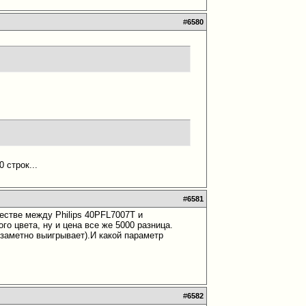
#
6580
 строк...
#
6581
естве между Philips 40PFL7007T и
го цвета, ну и цена все же 5000 разница.
 заметно выигрывает).И какой параметр
#
6582