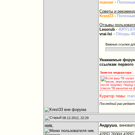
manner
-
Полезные
Советы и рекоменд
Krest33
-
Полезные
Отзывы пользовате
Lesorub
-
40PFL97
vrai-lxi
-
Обзоры 4
Важные ссылки дл
Уважаемые форумч
ссылкам первого 
Заметка модератора:
Если ваш ТВ начал 
меню, перезагрузит
после покупки). Перед
список ТВ каналов на
Куратор темы:
man
Последний раз редакт
08.12.2012, 22:29
ник.
Андруша
, винова
________________
42PFL7606H,42PFL