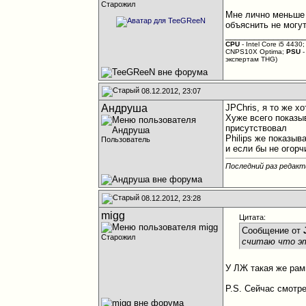
Старожил
Мне лично меньше 
объяснить не могут
________________
CPU
- Intel Core i5 4430
CNPS10X Optima;
PSU
-
экспертам THG)
08.12.2012, 23:07
Андруша
JPChris, я то же х
Хуже всего показы
присутствовал
Philips же показыв
Пользователь
и если бы не огорч
Последний раз редакт
08.12.2012, 23:28
migg
Цитата:
Сообщение от
Старожил
считаю что э
У ЛЖ такая же рам
P.S. Сейчас смотр