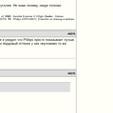
усклее. Не знаю почему, нигде толково
 x2;
SSD
- Sandisk Extreme II 120gb;
Cooler
- Zalman
3820TG;
TV
- Philips 42PFL6907t. (Спасибо за помощь в выборе
#
6575
е и увидел что Philips просто показывает лучше.
но бордовый оттенок у них неуловимо то же
#
6576