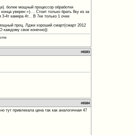
ще). более мощный процессор обработки
конца уверен =).... Стоит только брать 8ку из за
3-4т камера 4т... В 7ке только 1 очки
о мощный проц. Лджи хороший смарт(смарт 2012
НО каждому свое конечно))
оста
#
6583
#
6584
но тут привлекала цена так как аналогичная 47