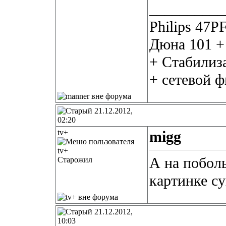
__________
Philips 47P
Дюна 101 +
+ Стабилиз
+ сетевой 
21.12.2012,
02:20
tv+
migg
А на побол
Старожил
картинке с
21.12.2012,
10:03