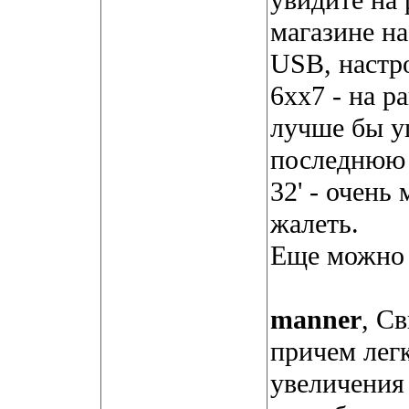
увидите на 
магазине на
USB, настр
6хх7 - на р
лучше бы у
последнюю 
32' - очень 
жалеть.
Еще можно 
manner
, С
причем легк
увеличения