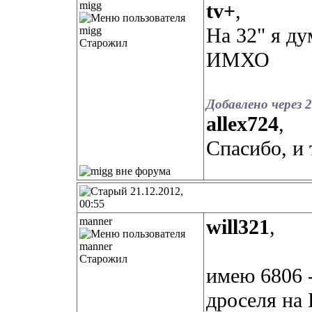
migg
tv+
,
На 32" я ду
Старожил
ИМХО
Добавлено через 
allex724
,
Спасибо, и 
21.12.2012,
00:55
manner
will321
,
Старожил
имею 6806 -
дроселя на