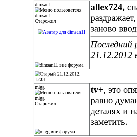
dimsan11
allex724,
сп
раздражает
Старожил
заново ввод
Последний 
21.12.2012 
21.12.2012,
12:01
migg
tv+
, это оп
равно думаю
Старожил
деталях и н
заметить.