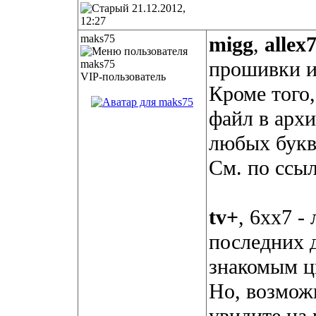
21.12.2012,
12:27
maks75
migg
,
allex
прошивки и
VIP-пользователь
Кроме того,
файл в архи
любых букв
См. по ссыл
tv+
, 6хх7 -
последних д
знакомым ц
Но, возмож