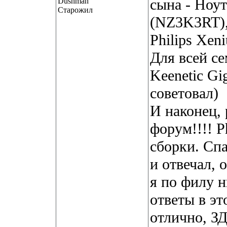
сына - Ноу
Старожил
(NZ3K3RT),
Philips Xen
Для всей с
Keenetic Gi
советовал)
И наконец, 
форум!!!! P
сборки. Спа
и отвечал, 
я по филу н
ответы в эт
отлично, ЗД