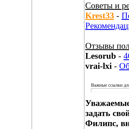
Советы и р
Krest33
-
П
Рекомендац
Отзывы пол
Lesorub
-
4
vrai-lxi
-
Об
Важные ссылки дл
Уважаемые
задать сво
Филипс, вн