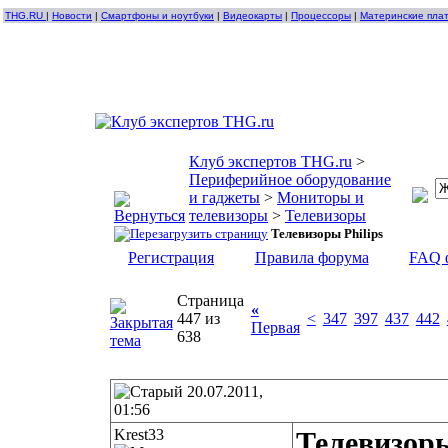
THG.RU
|
Новости
|
Смартфоны и ноутбуки
|
Видеокарты
|
Процессоры
|
Материнские пла
Клуб экспертов THG.ru
>
Периферийное оборудование
и гаджеты
>
Мониторы и
телевизоры
>
Телевизоры
Телевизоры Philips
Регистрация
Правила форума
FAQ 
Страница
«
447 из
<
347
397
437
442
Первая
638
20.07.2011,
01:56
Krest33
Телевизоры