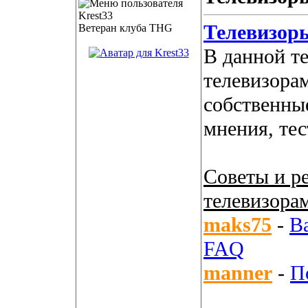
Телевизор
Ветеран клуба THG
В данной т
телевизора
собственны
мнения, те
Советы и р
телевизора
maks75
-
В
FAQ
manner
-
П