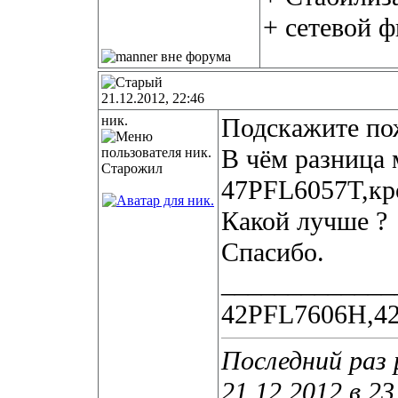
+ сетевой 
21.12.2012, 22:46
ник.
Подскажите по
В чём разница
Старожил
47PFL6057T,кр
Какой лучше ?
Спасибо.
_____________
42PFL7606H,4
Последний раз 
21.12.2012 в
23