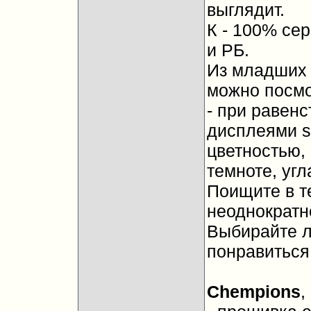
выглядит.
К - 100% сер
и РБ.
Из младших 
можно посмот
- при равен
дисплеями s
цветностью, 
темноте, уг
Поищите в т
неоднократн
Выбирайте л
понравиться
Chempions
,