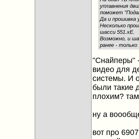
уплавнения дви
поможет "Подав
Да и прошивка у
Несколько про
шасси 551.xE.
Возможно, и ша
ранее - только 
"Снайперы" 
видео для д
системы. И 
были такие 
плохим? там
ну а воообще
вот про 6907