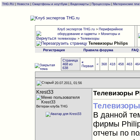
THG.RU
|
Новости
|
Смартфоны и ноутбуки
|
Видеокарты
|
Процессоры
|
Материнские пла
Клуб экспертов THG.ru
>
Периферийное
оборудование и гаджеты
>
Мониторы и
телевизоры
>
Телевизоры
Телевизоры Philips
Регистрация
Правила форума
FAQ
Страница
«
468 из
<
368
418
458
463
46
Первая
638
20.07.2011, 01:56
Krest33
Телевизоры Ph
Телевизоры
Ветеран клуба THG
В данной те
фирмы Phili
отчеты по п