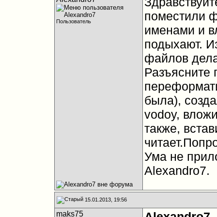
Здравствуйт
поместили ф
Пользователь
именами и в
подыхают. И
файлов дел
Разъясните 
переформати
была), созда
vodoy, влож
также, встав
читает.Попро
Ума не прил
Alexandro7.
15.01.2013, 19:56
maks75
Alexandro7
,