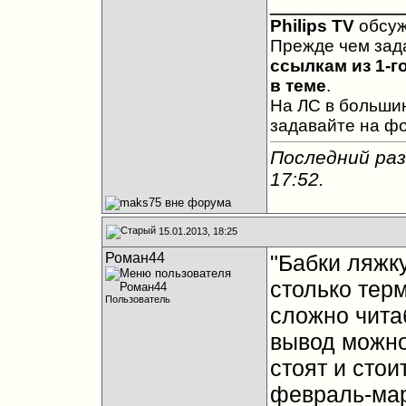
__________
Philips TV
обсу
Прежде чем зад
ссылкам из 1-г
в теме
.
На ЛС в большин
задавайте на ф
Последний раз
17:52
.
15.01.2013, 18:25
Роман44
"Бабки ляжку
столько тер
Пользователь
сложно чита
вывод можно 
стоят и стои
февраль-ма