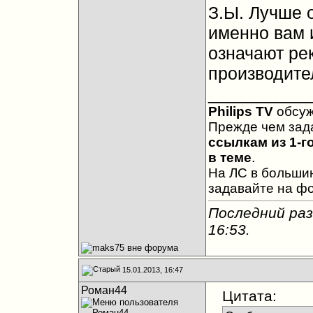
З.Ы. Лучше 
именно вам и
означают р
производител
__________
Philips TV
обсу
Прежде чем зад
ссылкам из 1-г
в теме
.
На ЛС в большин
задавайте на ф
Последний раз
16:53
.
15.01.2013, 16:47
Роман44
Цитата: