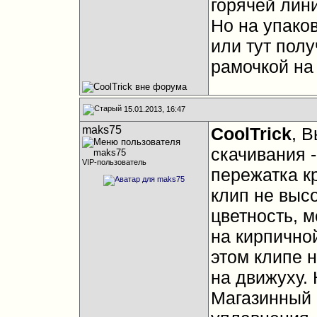
горячей лин
Но на упаков
или тут полу
рамочкой на
15.01.2013, 16:47
maks75
CoolTrick
, 
скачивания -
VIP-пользователь
пережатка к
клип не высо
цветность, 
на кирпичной 
этом клипе 
на движуху. 
Магазинный 