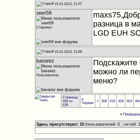
15.01.2013, 21:07
seer59
maxs75,Добр
разница в м
Старожил
LGD EUH SC
15.01.2013, 21:08
bavarez
Подскажите 
можно ли пе
Пользователь
меню?
Страница
«
468 из
<
368
418
458
463
46
Первая
638
«
Предыдущ
Здесь присутствуют: 10
(пользователей: 0 , гостей: 1