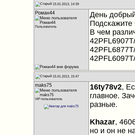
15.01.2013, 14:39
Роман44
День добры
Подскажите 
Пользователь
В чем разли
42PFL6907T/
42PFL6877T/
42PFL6097T/
15.01.2013, 15:47
maks75
16ty78v2
, Е
главное. За
VIP-пользователь
разные.
Khazar
, 460
но и он не н