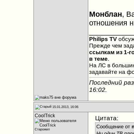
Монблан
, 
отношения не
__________
Philips TV
обсу
Прежде чем зад
ссылкам из 1-г
в теме
.
На ЛС в большин
задавайте на ф
Последний раз
16:02
.
15.01.2013, 16:06
CoolTrick
Цитата:
Сообщение от
Старожил
Ни один ТВ пло