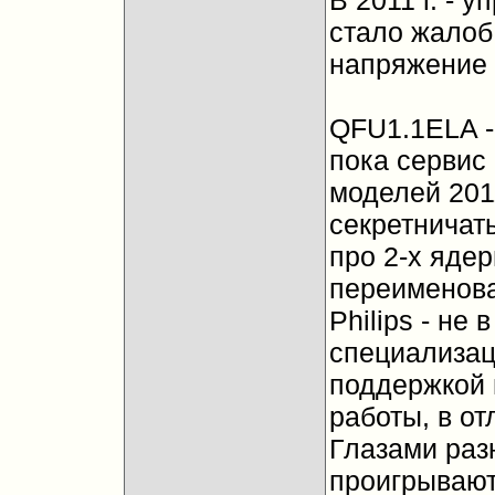
В 2011 г. - 
стало жалоб 
напряжение 
QFU1.1ELA - 
пока сервис
моделей 2011
секретничат
про 2-х ядер
переименова
Philips - не 
специализац
поддержкой 
работы, в от
Глазами раз
проигрывают 