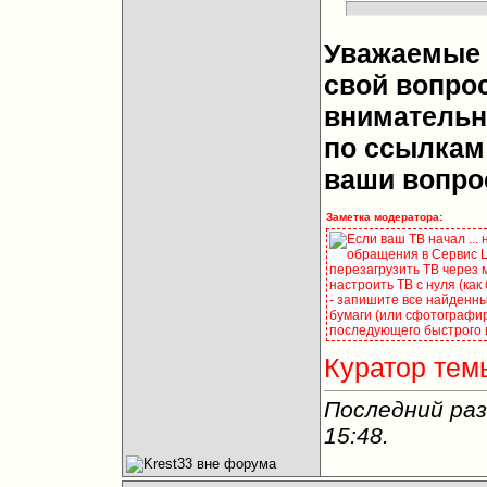
Уважаемые 
свой вопрос
внимательн
по ссылкам 
ваши вопро
Заметка модератора:
Если ваш ТВ начал ...
обращения в Сервис Це
перезагрузить ТВ через 
настроить ТВ с нуля (как
- запишите все найденны
бумаги (или сфотографир
последующего быстрого 
Куратор тем
Последний раз
15:48
.