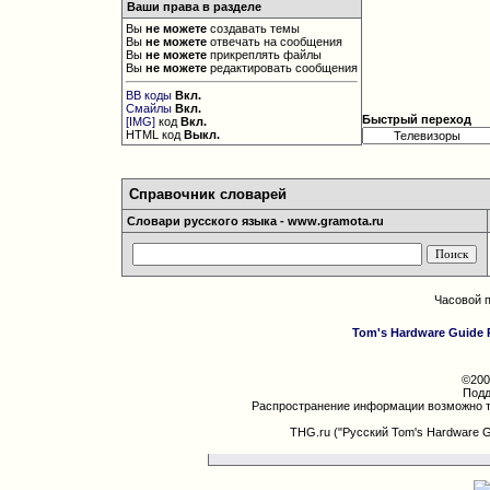
Ваши права в разделе
Вы
не можете
создавать темы
Вы
не можете
отвечать на сообщения
Вы
не можете
прикреплять файлы
Вы
не можете
редактировать сообщения
BB коды
Вкл.
Смайлы
Вкл.
Быстрый переход
[IMG]
код
Вкл.
HTML код
Выкл.
Справочник словарей
Словари русского языка - www.gramota.ru
Часовой 
Tom's Hardware Guide 
©200
Подд
Распространение информации возможно т
THG.ru ("Русский Tom's Hardware 