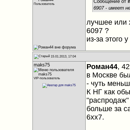
Сообщение от
Пользователь
6907 - имеет н
лучшее или 
6097 ?
из-за этого 
15.01.2013, 17:04
maks75
Роман44
, 4
в Москве бы
VIP-пользователь
- чуть меньш
К НГ как об
"распродаж" 
больше за с
6хх7.