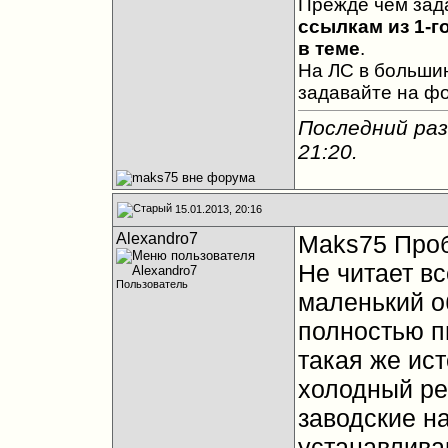
Прежде чем зад
ссылкам из 1-г
в теме
.
На ЛС в большин
задавайте на ф
Последний раз
21:20
.
15.01.2013, 20:16
Alexandro7
Maks75 Проб
Не читает в
Пользователь
маленький о
полностью п
такая же ист
холодный ре
заводские на
устанавлива