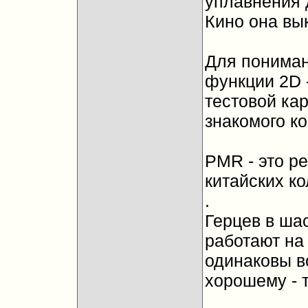
уплавнения 
Кино она вы
Для пониман
функции 2D -
тестовой кар
знакомого к
PMR - это р
китайских к
.
Герцев в ша
работают на
одинаковы во
хорошему - т