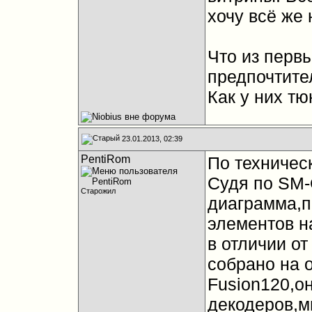
хочу всё же 
Что из первы
предпочтите
Как у них т
23.01.2013, 02:39
PentiRom
По техничес
Судя по SM-
Старожил
диаграмма,п
элементов н
в отличии о
собрано на 
Fusion120,он
декодеров,м