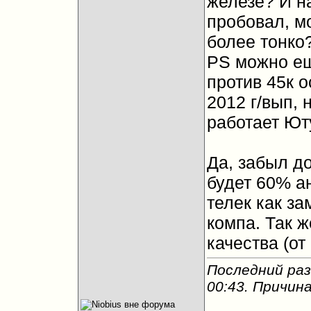
железе? И на
пробовал, м
более тонко
PS можно ещ
против 45к о
2012 г/вып, 
работает Ют
Да, забыл д
будет 60% ан
телек как з
компа. Так 
качества (от
Последний раз
00:43
. Причин