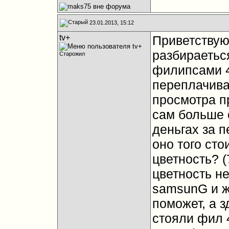
23.01.2013, 15:12
tv+
Приветствую
разбираетьс
Старожил
филипсами 4
переплачиват
просмотра п
сам больше 
деньгах за п
оно того сто
цветность? (
цветность н
samsunG и ж
поможет, а з
стояли фил 