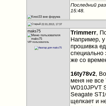
Последний раз
15:48
.
22.01.2013, 17:37
maks75
Trimmerr
, П
Например, у 
VIP-пользователь
прошивка еди
специально 
же со време
16ty78v2
, В
меня не все 
WD10JPVT Sco
Seagate ST1
щелкает и не