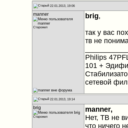
22.01.2013, 19:06
manner
brig
,
Старожил
так у вас по
тв не понима
__________
Philips 47PF
101 + Эдифи
Стабилизато
сетевой фил
22.01.2013, 19:14
brig
manner,
Нет, ТВ не в
Старожил
что ничего н