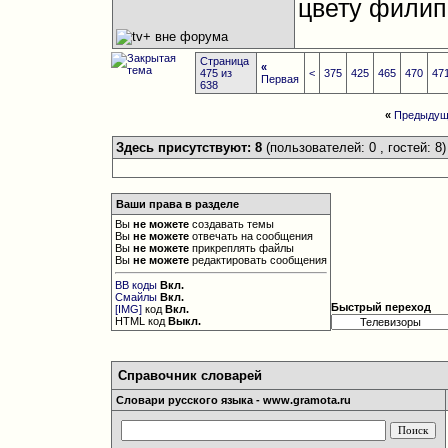
цвету фили
Страница
«
475 из
<
375
425
465
470
47
Первая
638
«
Предыдущ
Здесь присутствуют: 8
(пользователей: 0 , гостей: 8)
Ваши права в разделе
Вы
не можете
создавать темы
Вы
не можете
отвечать на сообщения
Вы
не можете
прикреплять файлы
Вы
не можете
редактировать сообщения
BB коды
Вкл.
Смайлы
Вкл.
Быстрый переход
[IMG]
код
Вкл.
HTML код
Выкл.
Справочник словарей
Словари русского языка - www.gramota.ru