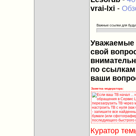
vrai-lxi
-
Обз
Важные ссылки для буду
Уважаемые 
свой вопрос
внимательн
по ссылкам 
ваши вопро
Заметка модератора:
Если ваш ТВ начал ...
обращения в Сервис Це
перезагрузить ТВ через 
настроить ТВ с нуля (как
- запишите все найденны
бумаги (или сфотографир
последующего быстрого 
Куратор тем