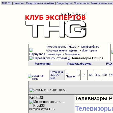
THG.RU
|
Новости
|
Смартфоны и ноутбуки
|
Видеокарты
|
Процессоры
|
Материнские пла
Клуб экспертов THG.ru
>
Периферийное
оборудование и гаджеты
>
Мониторы и
телевизоры
>
Телевизоры
Телевизоры Philips
Регистрация
Правила форума
FAQ
Страница
«
475 из
<
375
425
465
470
47
Первая
638
20.07.2011, 01:56
Krest33
Телевизоры Ph
Телевизоры
Ветеран клуба THG