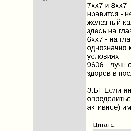
7хх7 и 8хх7 
нравится - 
железный ка
здесь на глаз
6хх7 - на гл
однозначно 
условиях.
9606 - лучш
здоров в пос
З.Ы. Если ин
определитьс
активное) и
Цитата: