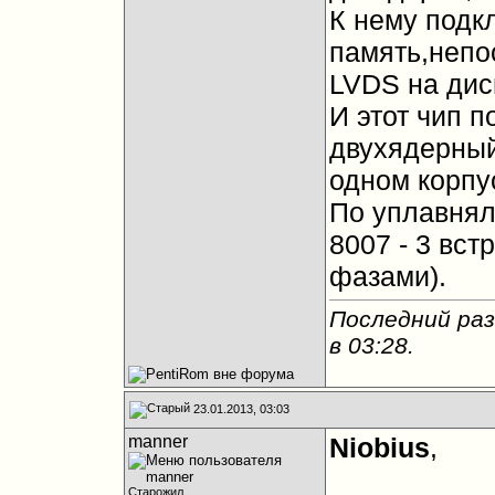
К нему подк
память,непо
LVDS на дис
И этот чип п
двухядерный
одном корпу
По уплавнялк
8007 - 3 вс
фазами).
Последний раз
в
03:28
.
23.01.2013, 03:03
manner
Niobius
,
Старожил