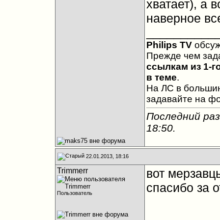
хватает), а 
наверное все
__________
Philips TV
обсу
Прежде чем зад
ссылкам из 1-г
в теме
.
На ЛС в большин
задавайте на ф
Последний раз
18:50
.
22.01.2013, 18:16
Trimmerr
вот мерзавц
спасибо за о
Пользователь