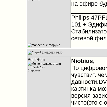
на эфире бу
__________
Philips 47PF
101 + Эдифи
Стабилизато
сетевой фил
23.01.2013, 03:43
PentiRom
Niobius
,
По цифровом
Старожил
чувствит. че
давности.DV
картинка мо
версия завис
чисто(это с 