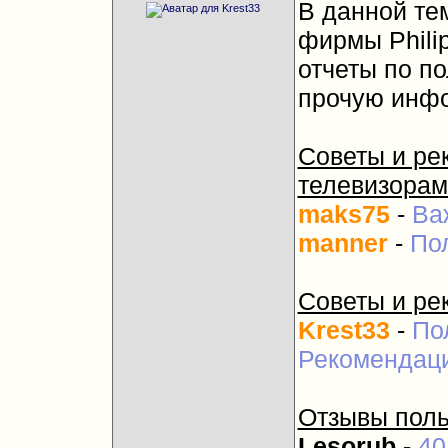
В данной те
фирмы Phili
отчеты по п
прочую инф
Советы и ре
телевизорам
maks75
-
Ва
manner
-
По
Советы и ре
Krest33
-
По
Рекомендаци
Отзывы поль
Lesorub
-
40