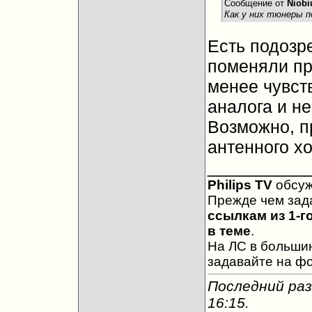
Сообщение от
Niobi
Как у них тюнеры 
Есть подозре
поменяли пр
менее чувст
аналога и не
Возможно, п
антенного хо
__________
Philips TV
обсу
Прежде чем зад
ссылкам из 1-г
в теме
.
На ЛС в большин
задавайте на ф
Последний раз
16:15
.