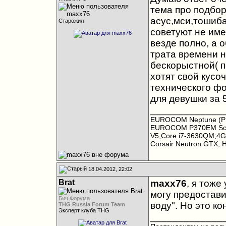
тема про подбор
асус,мси,тошиба
Старожил
советуют не им
везде полно, а 
трата времени 
бескорыстной( 
хотят свой кусо
технического фо
для девушки за 5
_____________
EUROCOM Neptune (P1
EUROCOM P370EM Scor
V5,Core i7-3630QM;4
Corsair Neutron GTX; 
18.04.2012, 22:02
Brat
maxx76
, я тоже
могу предостави
Бич Форума
воду". Но это к
THG Russia Forum Team
Эксперт клуба THG
_____________