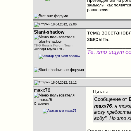
Претендентам на роль 
замыслы, как появятс
равновесие.
18.04.2012, 22:06
Slant-shadow
тема восстановле
закрыть.
_____________
THG Russia Forum Team
Эксперт Клуба THG
Те, кто ищут с
18.04.2012, 22:12
maxx76
Цитата:
Сообщение от
B
Старожил
maxx76
, я тож
могу предоста
воду". Но это 