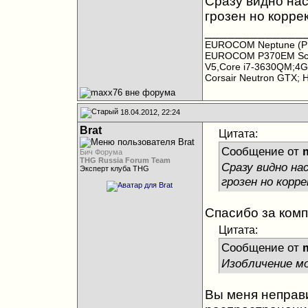
Сразу видно нас
грозен но корре
_____________
EUROCOM Neptune (P1
EUROCOM P370EM Scor
V5,Core i7-3630QM;4
Corsair Neutron GTX; 
18.04.2012, 22:24
Brat
Цитата:
Сообщение от
Бич Форума
THG Russia Forum Team
Сразу видно на
Эксперт клуба THG
грозен но корр
Спасибо за комп
Цитата:
Сообщение от
Изобличение мо
Вы меня неправи