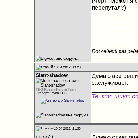
(Черт! Может я
перепутал?
)
ХунВэйБины - ки
Отличались яро
самостоятельног
был цитатник Ма
70-х были пущен
Последний раз реда
18.04.2012, 19:23
Slant-shadow
Думаю все решит
заслуживает.
_____________
THG Russia Forum Team
Эксперт Клуба THG
Те, кто ищут с
18.04.2012, 21:33
maxx76
Думаю ответ оче