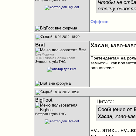
Чтобы не отда
отвечу односло
Оффтоп
18.04.2012, 18:29
Brat
Хасан
, каво-кав
_____________
Бич Форума
Претендентам на роль 
THG Russia Forum Team
Эксперт клуба THG
замыслы, как появятс
равновесие.
18.04.2012, 18:31
BigFoot
Цитата:
Сообщение от
B
Ветеран клуба THG
Хасан
, каво-ка
ну... этих... ну