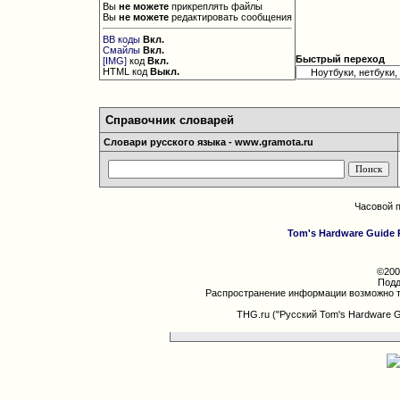
Вы
не можете
прикреплять файлы
Вы
не можете
редактировать сообщения
BB коды
Вкл.
Смайлы
Вкл.
Быстрый переход
[IMG]
код
Вкл.
HTML код
Выкл.
Справочник словарей
Словари русского языка - www.gramota.ru
Часовой 
Tom's Hardware Guide 
©200
Подд
Распространение информации возможно т
THG.ru ("Русский Tom's Hardware 