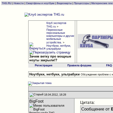
THG.RU
|
Новости
|
Смартфоны и ноутбуки
|
Видеокарты
|
Процессоры
|
Материнские пла
Клуб экспертов
THG.ru
>
Переносные
персональные
компьютеры и другие
мобильные
устройства.
>
Ноутбуки, нетбуки,
ультрабуки
Зачем ветку про мощные
ноуты закрыли!?
Регистрация
Правила форума
FAQ
Ноутбуки, нетбуки, ультрабуки
Обсуждение проблем с н
18.04.2012, 18:28
BigFoot
Цитата:
Сообщение от
B
Ветеран клуба THG